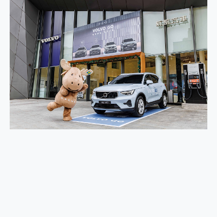
2億 APO蔡司長焦神機降臨~ vivo X200 Pro、vivo X200 就是這麼好拍
EaseUS Vocal Remover 免費線上去聲器一鍵去除人聲 人聲 音樂分離 2024 消除人聲推薦
3 個超值 MHN 飛人工具分享~~ iToolab AnyGo 魔物獵人 Now飛人 ios教學 不出門也可以到處走
Locawhere AnyTo 寶可夢飛人 AnyTo 不出門也可以飛遍全世界
小體積 40000mAh 超大容量 一次充5個設備 充好充滿 CUKTECH 酷態科 300W 微型充電站 開箱 評測
97.3% 恢復率，資料救援就是這麼簡單 EaseUS Data Recovery Wizard Free 18.0.0 業界最好的資料救援軟體
磁碟系統大風吹 有了 磁碟管理程式 EaseUS Partition Master 就是這麼簡單
全新 SONY Xperia 1 VI 開箱! 相機實測! 長焦覆蓋更遠更清晰、2日長續航、頂尖影音娛樂效能~
Xiaomi 14 Ultra 開箱 評測~ 有深度的 Leica 影像旗艦手機! 加碼小旗艦 Xiaomi 14 開箱 評測
vivo TWS 3e 真無線藍牙耳機智慧降噪升級、音質明亮溫潤，並支援雙設備連接~
MSI Claw 掌機專屬配件包 來囉 完美保護 MSI Claw A1M-026TW 電競掌機
人像旗艦 vivo V30 系列 開箱 評測! 首搭蔡司光學鏡頭、攝影棚級柔光環、拍攝功能最好玩的美拍神機 vivo V30 Pro
多個願望一次滿足 超強散熱 微星 MSI Claw A1M-026TW 電競掌機 開箱 評測
一吸完美對位 擁有超強吸力與超好用的隱磁支架 O-ONE MAG 最會吸的行動電源 開箱 評測
OPPO 哈蘇 300mm 專業增距鏡實測：Find X9 Ultra 光學長焦隨手拍，紀錄生活就是這麼簡單
Motorola edge 70 pro 及 moto g37 power上市，登錄在送飛利浦氣炸鍋
近八千元的 Soundcore Liberty 5 Pro Max，有螢幕的耳機會是智商稅嗎?
ASUS Pad 全面應援 Me Time，加碼愛奇藝黃金雙周卡體驗，專案價最低 NT$0 起