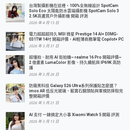
台灣製攝影機在這裡，100%全無線設計 SpotCam
Solo Eco 太陽能防水雲端攝影機 SpotCam Solo 3
2.5K高畫質戶外攝影機 開箱 評測
2026 年 4 月 13 日
電力超超超持久 MSI 微星 Prestige 14 AI+ D3MG-
031TW 14吋 開箱評價，AI輕薄商務筆電 Copilot+ PC
2026 年 3 月 31 日
超懂拍、耐用 AI 街拍機~ realme 16 Pro 開箱評價~
2 億畫素 LumaColor 影像、持久續航與 IP69K 高防
護
2026 年 3 月 26 日
防窺黑科技 Galaxy S26 Ultra系列保護貼怎麼選？
imos AR 低反光玻璃、藍寶石鏡頭貼與軍規防摔殼完
整開箱評價
2026 年 3 月 21 日
AI 支付 一錶搞定大小事 Xiaomi Watch 5 開箱 評測
2026 年 3 月 13 日