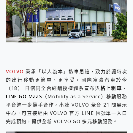
外型超吸晴~ 給您絕佳操控體驗 GravaStar Mercury K1 系列 異星機械鍵盤與 Mercury X 系列 輕量無線電競滑鼠 開箱 評測
開箱~變身「蜘蛛人」椅子軍師！MSI MPG 491CQP QD-OLED 超寬曲面電競螢幕，多工辦公、爽度滿滿的終極桌面體驗
iPhone 17 系列 有認證的防護來囉！ imos 首家導入 UL MCV 行銷宣告驗證的手機配件品牌
DJI Osmo Pocket 3 爽爽帶回家 歡慶 EaseUS 21 週年到來，「Slogan 海報徵稿活動」好康大放送
小巧好吸不擋鏡頭 有Qi2認證的 ONPRO MagReact MXs2 5000mAh薄型磁吸無線急速行動電源 開箱 評測
會走動的冷暖氣 SONY REON POCKET PRO 穿戴式智慧冷暖調溫裝置 開箱 評測
寶可夢飛人外掛iToolab AnyGo全新升級，GO Fest 五折優惠嗨翻天！支援 iOS/Android！
百倍變焦實測~ vivo X200 Pro 與 S25 Ultra 誰能滿足全場景拍攝需求？
超好用的 PLAUD NotePin AI 智慧錄音膠囊~ 您的AI 秘書已上線 每月免費送你 300分鐘轉寫
COMPUTEX 2025 來囉！AGI亞奇雷 AI・Gaming・創作儲存方案登場，趕快來AGI亞奇雷挑戰任務抽 PS5！
自帶線的 有線無線都能充 ONPRO MagReact M5 10000mAh 5合1 磁吸無線急速行動電源 開箱 評測
VOLVO
秉承「以人為本」造車思維，致力於讓每次
飛利浦 JS7310 ⚡【電急便｜行動儲能救車電源】 可靠的旅行夥伴！帶給您優異的安全性與強大供電效能
的出行移動更簡單、更享受，國際富豪汽車於今
是螢幕也是電視! 一機超多用途「MSI微星 Modern MD272UPSW 27型」 4K IPS 輕薄商用智慧聯網螢幕 開箱 評測
您的專屬AI 助手 Yoga Slim 7 Aura Edition 觸控AI筆電 開箱 評測
（18） 日偕同全台經銷授權體系宣布與
格上租車
、
realme 14 Pro 超硬軍規、冰感變色實測，realme 14 5G 遊戲戰鬥值爆表，效能x娛樂全都要！
LINE GO MaaS
（Mobility as a Service）移動服務
iPhone、Apple Watch、AirPods耳機 三個設備充電一起搞定 ONPRO MagReact™ M3 3 in 1可攜摺疊無線充電器 開箱 評測
平台進一步攜手合作，串連 VOLVO 全台 21 間展示
動靜皆宜「HUAWEI FreeArc」開放式耳掛耳機，無感配戴! 超穩超服貼，音質、通話也很優質
好玩好拍 vivo V50 ~ 口袋裡的 Zeiss 潮流攝影棚!
中心，可直接經由 VOLVO 官方 LINE 帳號單一入口
25種洗烘模式一機搞定! Roborock 衣莉莎白 H1 Neo分子篩洗脫烘 AI 滾筒洗衣機
完成預約，提供全新 VOLVO GO 多元移動服務。
給 MSI Claw 系列電競掌機 最完美的家 MSI Nest Docking Station 掌機專屬擴充底座 開箱 評測
B&O 精品級音響! Home+ 中嘉寬頻 SoundBox 劇院串流盒 開箱 評測