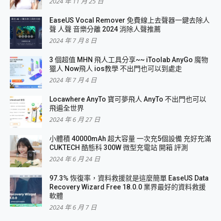
2024 年 11 月 25 日
EaseUS Vocal Remover 免費線上去聲器一鍵去除人
聲 人聲 音樂分離 2024 消除人聲推薦
2024 年 7 月 8 日
3 個超值 MHN 飛人工具分享~~ iToolab AnyGo 魔物
獵人 Now飛人 ios教學 不出門也可以到處走
2024 年 7 月 4 日
Locawhere AnyTo 寶可夢飛人 AnyTo 不出門也可以
飛遍全世界
2024 年 6 月 27 日
小體積 40000mAh 超大容量 一次充5個設備 充好充滿
CUKTECH 酷態科 300W 微型充電站 開箱 評測
2024 年 6 月 24 日
97.3% 恢復率，資料救援就是這麼簡單 EaseUS Data
Recovery Wizard Free 18.0.0 業界最好的資料救援
軟體
2024 年 6 月 7 日