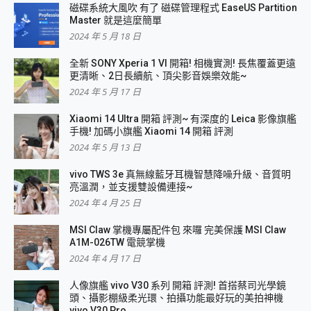
磁碟系統大風吹 有了 磁碟管理程式 EaseUS Partition
Master 就是這麼簡單
2024 年 5 月 18 日
全新 SONY Xperia 1 VI 開箱! 相機實測! 長焦覆蓋更遠
更清晰、2日長續航、頂尖影音娛樂效能~
2024 年 5 月 17 日
Xiaomi 14 Ultra 開箱 評測~ 有深度的 Leica 影像旗艦
手機! 加碼小旗艦 Xiaomi 14 開箱 評測
2024 年 5 月 13 日
vivo TWS 3e 真無線藍牙耳機智慧降噪升級、音質明
亮溫潤，並支援雙設備連接~
2024 年 4 月 25 日
MSI Claw 掌機專屬配件包 來囉 完美保護 MSI Claw
A1M-026TW 電競掌機
2024 年 4 月 17 日
人像旗艦 vivo V30 系列 開箱 評測! 首搭蔡司光學鏡
頭、攝影棚級柔光環、拍攝功能最好玩的美拍神機
vivo V30 Pro