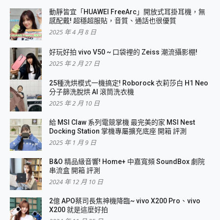
動靜皆宜「HUAWEI FreeArc」開放式耳掛耳機，無
感配戴! 超穩超服貼，音質、通話也很優質
2025 年 4 月 8 日
好玩好拍 vivo V50 ~ 口袋裡的 Zeiss 潮流攝影棚!
2025 年 2 月 27 日
25種洗烘模式一機搞定! Roborock 衣莉莎白 H1 Neo
分子篩洗脫烘 AI 滾筒洗衣機
2025 年 2 月 10 日
給 MSI Claw 系列電競掌機 最完美的家 MSI Nest
Docking Station 掌機專屬擴充底座 開箱 評測
2025 年 1 月 9 日
B&O 精品級音響! Home+ 中嘉寬頻 SoundBox 劇院
串流盒 開箱 評測
2024 年 12 月 10 日
2億 APO蔡司長焦神機降臨~ vivo X200 Pro、vivo
X200 就是這麼好拍