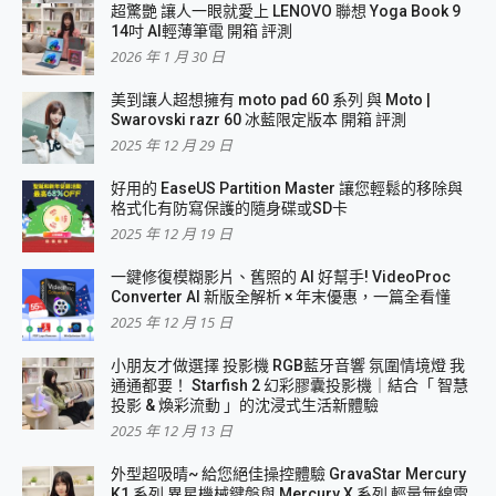
超驚艷 讓人一眼就愛上 LENOVO 聯想 Yoga Book 9
14吋 AI輕薄筆電 開箱 評測
2026 年 1 月 30 日
美到讓人超想擁有 moto pad 60 系列 與 Moto |
Swarovski razr 60 冰藍限定版本 開箱 評測
2025 年 12 月 29 日
好用的 EaseUS Partition Master 讓您輕鬆的移除與
格式化有防寫保護的隨身碟或SD卡
2025 年 12 月 19 日
一鍵修復模糊影片、舊照的 AI 好幫手! VideoProc
Converter AI 新版全解析 × 年末優惠，一篇全看懂
2025 年 12 月 15 日
小朋友才做選擇 投影機 RGB藍牙音響 氛圍情境燈 我
通通都要！ Starfish 2 幻彩膠囊投影機｜結合「 智慧
投影 & 煥彩流動 」的沈浸式生活新體驗
2025 年 12 月 13 日
外型超吸晴~ 給您絕佳操控體驗 GravaStar Mercury
K1 系列 異星機械鍵盤與 Mercury X 系列 輕量無線電