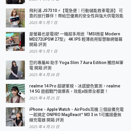
飛利浦 JS7310 ⚡【電急便｜行動儲能救車電源】 可
靠的旅行夥伴！帶給您優異的安全性與強大供電效能
2025 年 5 月 7 日
是螢幕也是電視! 一機超多用途「MSI微星 Modern
MD272UPSW 27型」 4K IPS 輕薄商用智慧聯網螢幕
開箱 評測
2025 年 5 月 1 日
您的專屬AI 助手 Yoga Slim 7 Aura Edition 觸控AI筆
電 開箱 評測
2025 年 4 月 28 日
realme 14 Pro 超硬軍規、冰感變色實測，realme
14 5G 遊戲戰鬥值爆表，效能x娛樂全都要！
2025 年 4 月 25 日
iPhone、Apple Watch、AirPods耳機 三個設備充電
一起搞定 ONPRO MagReact™ M3 3 in 1可攜摺疊無
線充電器 開箱 評測
2025 年 4 月 23 日