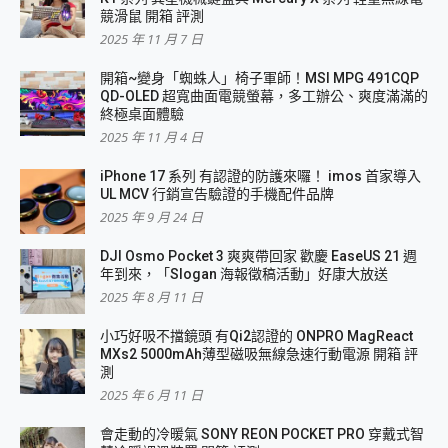
競滑鼠 開箱 評測
2025 年 11 月 7 日
開箱~變身「蜘蛛人」椅子軍師！MSI MPG 491CQP
QD-OLED 超寬曲面電競螢幕，多工辦公、爽度滿滿的
終極桌面體驗
2025 年 11 月 4 日
iPhone 17 系列 有認證的防護來囉！ imos 首家導入
UL MCV 行銷宣告驗證的手機配件品牌
2025 年 9 月 24 日
DJI Osmo Pocket 3 爽爽帶回家 歡慶 EaseUS 21 週
年到來，「Slogan 海報徵稿活動」好康大放送
2025 年 8 月 11 日
小巧好吸不擋鏡頭 有Qi2認證的 ONPRO MagReact
MXs2 5000mAh薄型磁吸無線急速行動電源 開箱 評
測
2025 年 6 月 11 日
會走動的冷暖氣 SONY REON POCKET PRO 穿戴式智