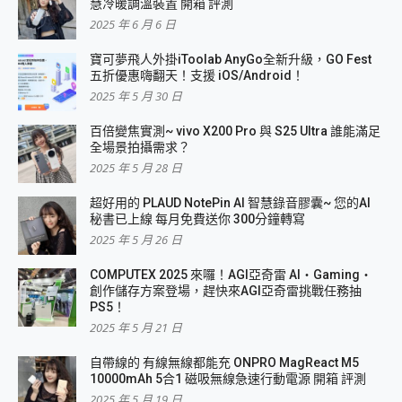
慧冷暖調溫裝置 開箱 評測
2025 年 6 月 6 日
寶可夢飛人外掛iToolab AnyGo全新升級，GO Fest
五折優惠嗨翻天！支援 iOS/Android！
2025 年 5 月 30 日
百倍變焦實測~ vivo X200 Pro 與 S25 Ultra 誰能滿足
全場景拍攝需求？
2025 年 5 月 28 日
超好用的 PLAUD NotePin AI 智慧錄音膠囊~ 您的AI
秘書已上線 每月免費送你 300分鐘轉寫
2025 年 5 月 26 日
COMPUTEX 2025 來囉！AGI亞奇雷 AI・Gaming・
創作儲存方案登場，趕快來AGI亞奇雷挑戰任務抽
PS5！
2025 年 5 月 21 日
自帶線的 有線無線都能充 ONPRO MagReact M5
10000mAh 5合1 磁吸無線急速行動電源 開箱 評測
2025 年 5 月 19 日