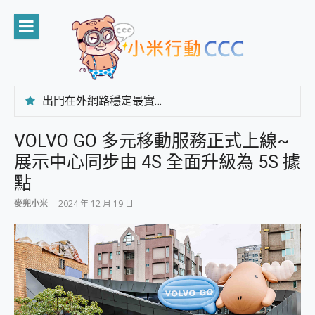
Skip
to
content
出門在外網路穩定最實在 「台灣大哥大」榮獲 4G/5G 在線率全球 NO.3 全台第一與全台六冠王實測心得，走到哪順到哪！
「AUSNAT R1 錄音卡」開箱評測~ 終結會議紀錄地獄，自動生成摘要報告，200+語言翻譯，旅遊最強搭檔。
CP 值天花板~ Bongcom BS5 足球君開箱~ 短焦投影機 3千元就能擁有！ 折扣碼在這～
VOLVO GO 多元移動服務正式上線~
專為 PC上的 XBOX和掌機設計的 FireCuda X1070 SSD 固態硬碟開箱 評測
展示中心同步由 4S 全面升級為 5S 據
台灣製攝影機在這裡，100%全無線設計 SpotCam Solo Eco 太陽能防水雲端攝影機 SpotCam Solo 3 2.5K高畫質戶外攝影機 開箱 評測
電力超超超持久 MSI 微星 Prestige 14 AI+ D3MG-031TW 14吋 開箱評價，AI輕薄商務筆電 Copilot+ PC
點
超懂拍、耐用 AI 街拍機~ realme 16 Pro 開箱評價~ 2 億畫素 LumaColor 影像、持久續航與 IP69K 高防護
麥兜小米
2024 年 12 月 19 日
防窺黑科技 Galaxy S26 Ultra系列保護貼怎麼選？imos AR 低反光玻璃、藍寶石鏡頭貼與軍規防摔殼完整開箱評價
AI 支付 一錶搞定大小事 Xiaomi Watch 5 開箱 評測
超驚艷 讓人一眼就愛上 LENOVO 聯想 Yoga Book 9 14吋 AI輕薄筆電 開箱 評測
美到讓人超想擁有 moto pad 60 系列 與 Moto | Swarovski razr 60 冰藍限定版本 開箱 評測
好用的 EaseUS Partition Master 讓您輕鬆的移除與格式化有防寫保護的隨身碟或SD卡
一鍵修復模糊影片、舊照的 AI 好幫手! VideoProc Converter AI 新版全解析 × 年末優惠，一篇全看懂
小朋友才做選擇 投影機 RGB藍牙音響 氛圍情境燈 我通通都要！ Starfish 2 幻彩膠囊投影機｜結合「 智慧投影 & 煥彩流動 」的沈浸式生活新體驗