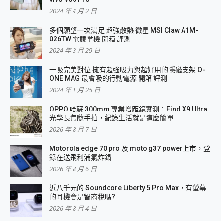
2024 年 4 月 2 日
多個願望一次滿足 超強散熱 微星 MSI Claw A1M-
026TW 電競掌機 開箱 評測
2024 年 3 月 29 日
一吸完美對位 擁有超強吸力與超好用的隱磁支架 O-
ONE MAG 最會吸的行動電源 開箱 評測
2024 年 1 月 25 日
OPPO 哈蘇 300mm 專業增距鏡實測：Find X9 Ultra
光學長焦隨手拍，紀錄生活就是這麼簡單
2026 年 8 月 7 日
Motorola edge 70 pro 及 moto g37 power上市，登
錄在送飛利浦氣炸鍋
2026 年 8 月 6 日
近八千元的 Soundcore Liberty 5 Pro Max，有螢幕
的耳機會是智商稅嗎?
2026 年 8 月 4 日