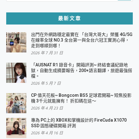
最新文章
出門在外網路穩定最實在 「台灣大哥大」榮獲 4G/5G
在線率全球 NO.3 全台第一與全台六冠王實測心得，
走到哪順到哪！
2026 年 7 月 31 日
「AUSNAT R1 錄音卡」開箱評測~ 終結會議紀錄地
獄，自動生成摘要報告，200+語言翻譯，旅遊最強搭
檔。
2026 年 5 月 7 日
CP 值天花板~ Bongcom BS5 足球君開箱~ 短焦投影
機 3千元就能擁有！ 折扣碼在這～
2026 年 4 月 23 日
專為 PC上的 XBOX和掌機設計的 FireCuda X1070
SSD 固態硬碟開箱 評測
2026 年 4 月 16 日