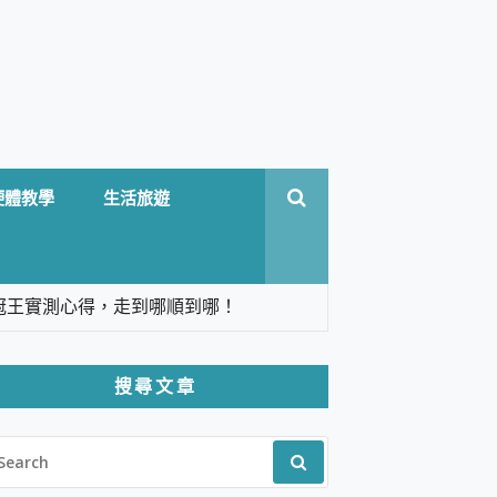
硬體教學
生活旅遊
台六冠王實測心得，走到哪順到哪！
翻譯，旅遊最強搭檔。
搜尋文章
 Solo 3 2.5K高畫質戶外攝影機 開箱 評
EARCH
pilot+ PC
R:
 IP69K 高防護