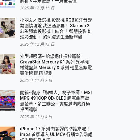
解析 × 年末優惠，一篇全看懂
2025 年 12 月 15 日
小朋友才做選擇 投影機 RGB藍牙音響
氛圍情境燈 我通通都要！ Starfish 2
幻彩膠囊投影機｜結合「 智慧投影 &
煥彩流動 」的沈浸式生活新體驗
2025 年 12 月 13 日
外型超吸晴~ 給您絕佳操控體驗
GravaStar Mercury K1 系列 異星機
械鍵盤與 Mercury X 系列 輕量無線電
競滑鼠 開箱 評測
2025 年 11 月 7 日
開箱~變身「蜘蛛人」椅子軍師！MSI
MPG 491CQP QD-OLED 超寬曲面電
競螢幕，多工辦公、爽度滿滿的終極
桌面體驗
2025 年 11 月 4 日
iPhone 17 系列 有認證的防護來囉！
imos 首家導入 UL MCV 行銷宣告驗證
的手機配件品牌