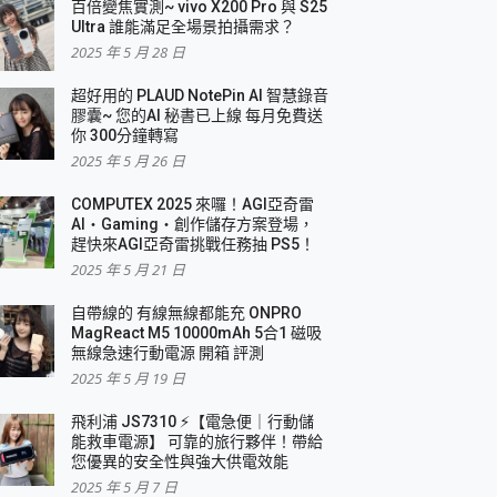
百倍變焦實測~ vivo X200 Pro 與 S25
Ultra 誰能滿足全場景拍攝需求？
2025 年 5 月 28 日
超好用的 PLAUD NotePin AI 智慧錄音
膠囊~ 您的AI 秘書已上線 每月免費送
你 300分鐘轉寫
2025 年 5 月 26 日
COMPUTEX 2025 來囉！AGI亞奇雷
AI・Gaming・創作儲存方案登場，
趕快來AGI亞奇雷挑戰任務抽 PS5！
2025 年 5 月 21 日
自帶線的 有線無線都能充 ONPRO
MagReact M5 10000mAh 5合1 磁吸
無線急速行動電源 開箱 評測
2025 年 5 月 19 日
飛利浦 JS7310 ⚡【電急便｜行動儲
能救車電源】 可靠的旅行夥伴！帶給
您優異的安全性與強大供電效能
2025 年 5 月 7 日