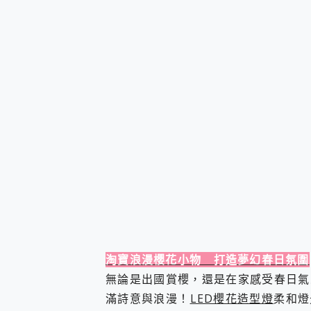
淘寶浪漫櫻花小物 打造夢幻春日氛圍
無論是出國賞櫻，還是在家感受春日氣
滿詩意與浪漫！
LED櫻花造型燈
柔和燈