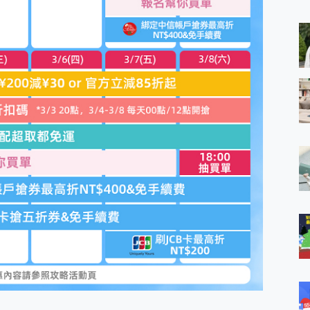
 MSI Claw A1M-026TW 電競掌機 開箱 評測
與超好用的隱磁支架 O-ONE MAG 最會吸的行動電源 開箱 評測
業增距鏡實測：Find X9 Ultra 光學長焦隨手拍，紀錄生活就是這麼
ro 及 moto g37 power上市，登錄在送飛利浦氣炸鍋
iberty 5 Pro Max，有螢幕的耳機會是智商稅嗎?
e Time，加碼愛奇藝黃金雙周卡體驗，專案價最低 NT$0 起