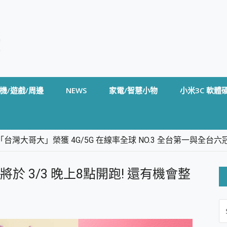
機/遊戲/周邊
NEWS
家電/智慧小物
小米3C 軟體
台灣大哥大」榮獲 4G/5G 在線率全球 NO.3 全台第一與全
卡」開箱評測~ 終結會議紀錄地獄，自動生成摘要報告，200+語言
m BS5 足球君開箱~ 短焦投影機 3千元就能擁有！ 折扣碼在這～
將於 3/3 晚上8點開跑! 還有機會整
的 FireCuda X1070 SSD 固態硬碟開箱 評測
線設計 SpotCam Solo Eco 太陽能防水雲端攝影機 SpotCam
S
stige 14 AI+ D3MG-031TW 14吋 開箱評價，AI輕薄商務筆電 Co
FO
alme 16 Pro 開箱評價~ 2 億畫素 LumaColor 影像、持久續航與