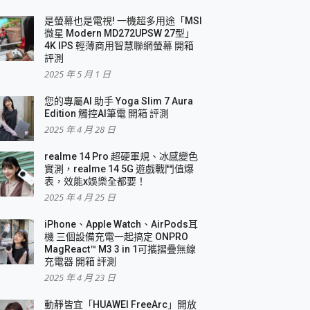
是螢幕也是電視! 一機超多用途「MSI
微星 Modern MD272UPSW 27型」
4K IPS 輕薄商用智慧聯網螢幕 開箱
評測
2025 年 5 月 1 日
您的專屬AI 助手 Yoga Slim 7 Aura
Edition 觸控AI筆電 開箱 評測
2025 年 4 月 28 日
realme 14 Pro 超硬軍規、冰感變色
實測，realme 14 5G 遊戲戰鬥值爆
表，效能x娛樂全都要！
2025 年 4 月 25 日
iPhone、Apple Watch、AirPods耳
機 三個設備充電一起搞定 ONPRO
MagReact™ M3 3 in 1可攜摺疊無線
充電器 開箱 評測
2025 年 4 月 23 日
動靜皆宜「HUAWEI FreeArc」開放