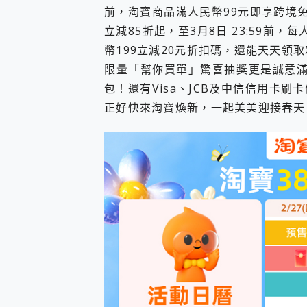
前，淘寶商品滿人民幣99元即享跨境免
您的專屬AI 助手 Yoga Slim
realme 14 Pro 超硬
立減85折起，至3月8日 23:59前
iPhone、Apple Watc
幣199立減20元折扣碼，還能天天領
動靜皆宜「HUAWEI Fr
限量「幫你買單」驚喜抽獎更是誠意滿
好玩好拍 vivo V50 ~ 口
包！還有Visa、JCB及中信信用卡
25種洗烘模式一機搞定! Rob
給 MSI Claw 系列電競掌機
正好快來淘寶煥新，一起美美迎接春天
B&O 精品級音響! Home+
2億 APO蔡司長焦神機降臨~ v
EaseUS Vocal Rem
3 個超值 MHN 飛人工具分享
Locawhere AnyTo 
小體積 40000mAh 超大
97.3% 恢復率，資料救援就是這麼
磁碟系統大風吹 有了 磁碟管理程式
全新 SONY Xperia 
Xiaomi 14 Ultra 開箱
vivo TWS 3e 真
MSI Claw 掌機專屬配件包 
人像旗艦 vivo V30 系