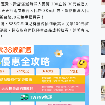
運費、跨店滿減每滿人民幣 200立減 30元或官方
 7 Aura Edition 觸控AI筆電 開箱 評測
軍規、冰感變色實測，realme 14 5G 遊戲戰鬥值爆表，效能x娛樂全都
，每人天天抽兩次最高人民幣 38元紅包、整點搶滿人民
h、AirPods耳機 三個設備充電一起搞定 ONPRO MagReact™ M3 
取新台幣30元免手續費券！
eeArc」開放式耳掛耳機，無感配戴! 超穩超服貼，音質、通話也很
滿，888位幸運兒有機會抽到最高人民幣100元紅
袋裡的 Zeiss 潮流攝影棚!
刷卡優惠，超商取貨再送限量商品或折扣券。趁著春光
orock 衣莉莎白 H1 Neo分子篩洗脫烘 AI 滾筒洗衣機
 最完美的家 MSI Nest Docking Station 掌機專屬擴充底座 開箱
！
 中嘉寬頻 SoundBox 劇院串流盒 開箱 評測
ivo X200 Pro、vivo X200 就是這麼好拍
over 免費線上去聲器一鍵去除人聲 人聲 音樂分離 2024 消除人聲推薦
~~ iToolab AnyGo 魔物獵人 Now飛人 ios教學 不出門也可以
寶可夢飛人 AnyTo 不出門也可以飛遍全世界
容量 一次充5個設備 充好充滿 CUKTECH 酷態科 300W 微型充電站
簡單 EaseUS Data Recovery Wizard Free 18.0.0 
 EaseUS Partition Master 就是這麼簡單
1 VI 開箱! 相機實測! 長焦覆蓋更遠更清晰、2日長續航、頂尖影音娛樂
 評測~ 有深度的 Leica 影像旗艦手機! 加碼小旗艦 Xiaomi 14 開箱 評測
無線藍牙耳機智慧降噪升級、音質明亮溫潤，並支援雙設備連接~
來囉 完美保護 MSI Claw A1M-026TW 電競掌機
列 開箱 評測! 首搭蔡司光學鏡頭、攝影棚級柔光環、拍攝功能最好玩的美拍神