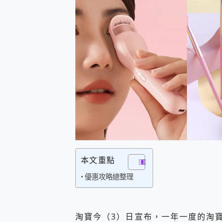
防窺黑科技 Galaxy S2
AI 支付 一錶搞定大小事 Xiao
超驚艷 讓人一眼就愛上 LENOV
美到讓人超想擁有 moto pad 
好用的 EaseUS Parti
一鍵修復模糊影片、舊照的 AI 
小朋友才做選擇 投影機 RG
式生活新體驗
外型超吸晴~ 給您絕佳操控體驗 
開箱~變身「蜘蛛人」椅子軍師
iPhone 17 系列 有認
DJI Osmo Pocket 3
小巧好吸不擋鏡頭 有Qi2認證
會走動的冷暖氣 SONY RE
寶可夢飛人外掛iToolab An
本文重點
百倍變焦實測~ vivo X200
超好用的 PLAUD NoteP
優惠攻略總整理
COMPUTEX 2025 來
自帶線的 有線無線都能充 ONP
飛利浦 JS7310 ⚡【
淘寶今（3）日宣布，一年一度的淘寶 
是螢幕也是電視! 一機超多用途