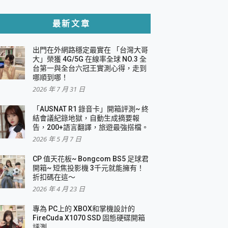
貼與軍規防摔殼完整開箱評價
最新文章
出門在外網路穩定最實在 「台灣大哥
，一篇全看懂
大」榮獲 4G/5G 在線率全球 NO.3 全
台第一與全台六冠王實測心得，走到
機｜結合「 智慧投影 & 煥彩流動 」的沈浸
哪順到哪！
2026 年 7 月 31 日
X 系列 輕量無線電競滑鼠 開箱 評測
多工辦公、爽度滿滿的終極桌面體驗
「AUSNAT R1 錄音卡」開箱評測~ 終
結會議紀錄地獄，自動生成摘要報
好康大放送
告，200+語言翻譯，旅遊最強搭檔。
動電源 開箱 評測
2026 年 5 月 7 日
CP 值天花板~ Bongcom BS5 足球君
開箱~ 短焦投影機 3千元就能擁有！
折扣碼在這～
寫
2026 年 4 月 23 日
挑戰任務抽 PS5！
 開箱 評測
專為 PC上的 XBOX和掌機設計的
與強大供電效能
FireCuda X1070 SSD 固態硬碟開箱
商用智慧聯網螢幕 開箱 評測
評測