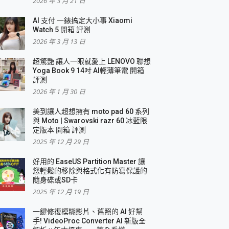
2026 年 3 月 21 日
AI 支付 一錶搞定大小事 Xiaomi
簡單
Watch 5 開箱 評測
2026 年 3 月 13 日
超驚艷 讓人一眼就愛上 LENOVO 聯想
Yoga Book 9 14吋 AI輕薄筆電 開箱
評測
2026 年 1 月 30 日
美到讓人超想擁有 moto pad 60 系列
與 Moto | Swarovski razr 60 冰藍限
定版本 開箱 評測
2025 年 12 月 29 日
好用的 EaseUS Partition Master 讓
您輕鬆的移除與格式化有防寫保護的
隨身碟或SD卡
2025 年 12 月 19 日
一鍵修復模糊影片、舊照的 AI 好幫
手! VideoProc Converter AI 新版全