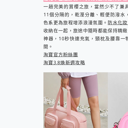
一趟完美的賞櫻之旅，當然少不了兼
11個分隔的，乾溼分離、輕便防潑水
色系更為旅程增添浪漫氛圍。
防水化妝
收納在一起，旅途中隨時都能保持精緻
神器，10秒快速充氣，頸枕及腰靠一
間。
淘寶官方粉絲團
淘寶3.8煥新週攻略