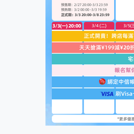
多個願望一次滿足 超強散熱 微星
一吸完美對位 擁有超強吸力
OPPO 哈蘇 300mm 專
Motorola edge 70 p
近八千元的 Soundcore L
ASUS Pad 全面應援 M