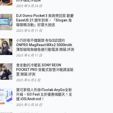
2025 年 9 月 24 日
DJI Osmo Pocket 3 爽爽帶回家 歡慶
EaseUS 21 週年到來，「Slogan 海
報徵稿活動」好康大放送
2025 年 8 月 11 日
小巧好吸不擋鏡頭 有Qi2認證的
ONPRO MagReact MXs2 5000mAh
薄型磁吸無線急速行動電源 開箱 評測
2025 年 6 月 11 日
會走動的冷暖氣 SONY REON
POCKET PRO 穿戴式智慧冷暖調溫裝
置 開箱 評測
2025 年 6 月 6 日
寶可夢飛人外掛iToolab AnyGo全新
升級，GO Fest 五折優惠嗨翻天！支
援 iOS/Android！
2025 年 5 月 30 日