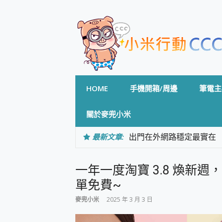
Skip
to
content
HOME
手機開箱/周邊
筆電主
關於麥兜小米
最新文章:
出門在外網路穩定最實在 「
「AUSNAT R1 錄音
CP 值天花板~ Bongco
一年一度淘寶 3.8 煥新週，
專為 PC上的 XBOX和掌機設計
台灣製攝影機在這裡，100%全無
單免費~
測
麥兜小米
2025 年 3 月 3 日
電力超超超持久 MSI 微星 Pre
超懂拍、耐用 AI 街拍機~ re