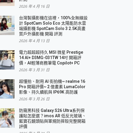
2026 年 4 月 16 日
要！
台灣製攝影機在這裡，100%全無線設
3 in 1可攜摺疊無線充電器 開箱 評測
計 SpotCam Solo Eco 太陽能防水雲
優質
端攝影機 SpotCam Solo 3 2.5K高畫
質戶外攝影機 開箱 評測
2026 年 4 月 13 日
 評測
電力超超超持久 MSI 微星 Prestige
14 AI+ D3MG-031TW 14吋 開箱評
價，AI輕薄商務筆電 Copilot+ PC
2026 年 3 月 31 日
到處走
超懂拍、耐用 AI 街拍機~ realme 16
 開箱 評測
Pro 開箱評價~ 2 億畫素 LumaColor
業界最好的資料救援軟體
影像、持久續航與 IP69K 高防護
2026 年 3 月 26 日
效能~
防窺黑科技 Galaxy S26 Ultra系列保
護貼怎麼選？imos AR 低反光玻璃、
藍寶石鏡頭貼與軍規防摔殼完整開箱
評價
機 vivo V30 Pro