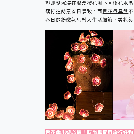
燈即刻沉浸在浪漫櫻花樹下。
櫻花水晶
落打造詩意春日景致。而
櫻花餐具盤
不
春日的粉嫩氣息融入生活細節，美觀與
櫻花季出遊必備！時尚與實用旅行好物