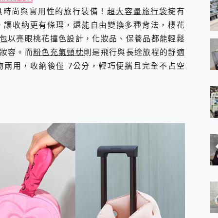
具時尚與實用性的旅行裝備！
超大容量旅行袋
擁有
，讓收納更有條理，還能自由變換多種背法，櫻花
包
以亮眼桃花撞色設計，化妝品、保養品都能輕鬆
妝容。而
粉色充氣頸枕
則是飛行與長途旅程的舒適
物兩用，收納後僅 7公分，輕巧便攜且完全不占空