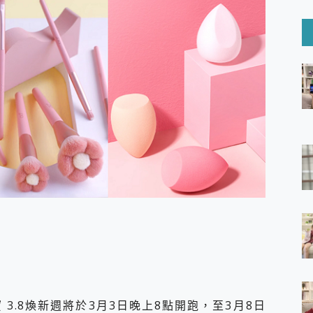
6 Ultra系列保護貼怎麼選？imos AR 低反光玻璃、藍寶石鏡頭
mi Watch 5 開箱 評測
O 聯想 Yoga Book 9 14吋 AI輕薄筆電 開箱 評測
60 系列 與 Moto | Swarovski razr 60 冰藍限定版本 開箱 評測
tion Master 讓您輕鬆的移除與格式化有防寫保護的隨身碟或SD卡
好幫手! VideoProc Converter AI 新版全解析 × 年末優惠
B藍牙音響 氛圍情境燈 我通通都要！ Starfish 2 幻彩膠囊投影
GravaStar Mercury K1 系列 異星機械鍵盤與 Mercury 
！MSI MPG 491CQP QD-OLED 超寬曲面電競螢幕，
證的防護來囉！ imos 首家導入 UL MCV 行銷宣告驗證的手機配件品牌
 爽爽帶回家 歡慶 EaseUS 21 週年到來，「Slogan 海報徵稿活動」
的 ONPRO MagReact MXs2 5000mAh薄型磁吸無線急速行
ON POCKET PRO 穿戴式智慧冷暖調溫裝置 開箱 評測
yGo全新升級，GO Fest 五折優惠嗨翻天！支援 iOS/Android！
 Pro 與 S25 Ultra 誰能滿足全場景拍攝需求？
in AI 智慧錄音膠囊~ 您的AI 秘書已上線 每月免費送你 300分鐘轉
囉！AGI亞奇雷 AI・Gaming・創作儲存方案登場，趕快來AGI亞奇雷
RO MagReact M5 10000mAh 5合1 磁吸無線急速行動電源
電急便｜行動儲能救車電源】 可靠的旅行夥伴！帶給您優異的安全性
3.8煥新週將於3月3日晚上8點開跑，至3月8日
「MSI微星 Modern MD272UPSW 27型」 4K IPS 輕薄