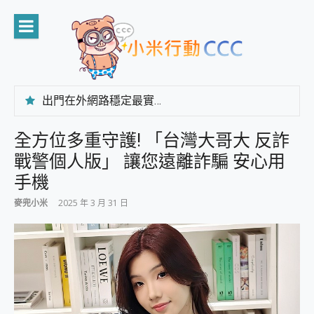
Skip
to
content
出門在外網路穩定最實在 「台灣大哥大」榮獲 4G/5G 在線率全球 NO.3 全台第一與全台六冠王實測心得，走到哪順到哪！
「AUSNAT R1 錄音卡」開箱評測~ 終結會議紀錄地獄，自動生成摘要報告，200+語言翻譯，旅遊最強搭檔。
CP 值天花板~ Bongcom BS5 足球君開箱~ 短焦投影機 3千元就能擁有！ 折扣碼在這～
全方位多重守護! 「台灣大哥大 反詐
專為 PC上的 XBOX和掌機設計的 FireCuda X1070 SSD 固態硬碟開箱 評測
戰警個人版」 讓您遠離詐騙 安心用
台灣製攝影機在這裡，100%全無線設計 SpotCam Solo Eco 太陽能防水雲端攝影機 SpotCam Solo 3 2.5K高畫質戶外攝影機 開箱 評測
電力超超超持久 MSI 微星 Prestige 14 AI+ D3MG-031TW 14吋 開箱評價，AI輕薄商務筆電 Copilot+ PC
手機
超懂拍、耐用 AI 街拍機~ realme 16 Pro 開箱評價~ 2 億畫素 LumaColor 影像、持久續航與 IP69K 高防護
麥兜小米
2025 年 3 月 31 日
防窺黑科技 Galaxy S26 Ultra系列保護貼怎麼選？imos AR 低反光玻璃、藍寶石鏡頭貼與軍規防摔殼完整開箱評價
AI 支付 一錶搞定大小事 Xiaomi Watch 5 開箱 評測
超驚艷 讓人一眼就愛上 LENOVO 聯想 Yoga Book 9 14吋 AI輕薄筆電 開箱 評測
美到讓人超想擁有 moto pad 60 系列 與 Moto | Swarovski razr 60 冰藍限定版本 開箱 評測
好用的 EaseUS Partition Master 讓您輕鬆的移除與格式化有防寫保護的隨身碟或SD卡
一鍵修復模糊影片、舊照的 AI 好幫手! VideoProc Converter AI 新版全解析 × 年末優惠，一篇全看懂
小朋友才做選擇 投影機 RGB藍牙音響 氛圍情境燈 我通通都要！ Starfish 2 幻彩膠囊投影機｜結合「 智慧投影 & 煥彩流動 」的沈浸式生活新體驗