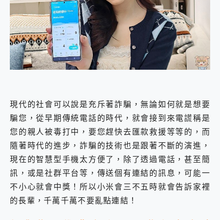
外型超吸晴~ 給您絕佳操控體驗 GravaStar Mercury K1 系列 異星機械鍵盤與 Mercury X 系列 輕量無線電競滑鼠 開箱 評測
開箱~變身「蜘蛛人」椅子軍師！MSI MPG 491CQP QD-OLED 超寬曲面電競螢幕，多工辦公、爽度滿滿的終極桌面體驗
iPhone 17 系列 有認證的防護來囉！ imos 首家導入 UL MCV 行銷宣告驗證的手機配件品牌
DJI Osmo Pocket 3 爽爽帶回家 歡慶 EaseUS 21 週年到來，「Slogan 海報徵稿活動」好康大放送
小巧好吸不擋鏡頭 有Qi2認證的 ONPRO MagReact MXs2 5000mAh薄型磁吸無線急速行動電源 開箱 評測
會走動的冷暖氣 SONY REON POCKET PRO 穿戴式智慧冷暖調溫裝置 開箱 評測
寶可夢飛人外掛iToolab AnyGo全新升級，GO Fest 五折優惠嗨翻天！支援 iOS/Android！
百倍變焦實測~ vivo X200 Pro 與 S25 Ultra 誰能滿足全場景拍攝需求？
超好用的 PLAUD NotePin AI 智慧錄音膠囊~ 您的AI 秘書已上線 每月免費送你 300分鐘轉寫
COMPUTEX 2025 來囉！AGI亞奇雷 AI・Gaming・創作儲存方案登場，趕快來AGI亞奇雷挑戰任務抽 PS5！
現代的社會可以說是充斥著詐騙，無論如何就是想要
自帶線的 有線無線都能充 ONPRO MagReact M5 10000mAh 5合1 磁吸無線急速行動電源 開箱 評測
騙您，從早期傳統電話的時代，就會接到來電謊稱是
飛利浦 JS7310 ⚡【電急便｜行動儲能救車電源】 可靠的旅行夥伴！帶給您優異的安全性與強大供電效能
您的親人被毒打中，要您趕快去匯款救援等等的，而
是螢幕也是電視! 一機超多用途「MSI微星 Modern MD272UPSW 27型」 4K IPS 輕薄商用智慧聯網螢幕 開箱 評測
您的專屬AI 助手 Yoga Slim 7 Aura Edition 觸控AI筆電 開箱 評測
隨著時代的進步，詐騙的技術也是跟著不斷的演進，
realme 14 Pro 超硬軍規、冰感變色實測，realme 14 5G 遊戲戰鬥值爆表，效能x娛樂全都要！
現在的智慧型手機太方便了，除了透過電話，甚至簡
iPhone、Apple Watch、AirPods耳機 三個設備充電一起搞定 ONPRO MagReact™ M3 3 in 1可攜摺疊無線充電器 開箱 評測
訊，或是社群平台等，傳送個有連結的訊息，可能一
動靜皆宜「HUAWEI FreeArc」開放式耳掛耳機，無感配戴! 超穩超服貼，音質、通話也很優質
好玩好拍 vivo V50 ~ 口袋裡的 Zeiss 潮流攝影棚!
不小心就會中獎！所以小米會三不五時就會告訴家裡
25種洗烘模式一機搞定! Roborock 衣莉莎白 H1 Neo分子篩洗脫烘 AI 滾筒洗衣機
的長輩，千萬千萬不要亂點連結！
給 MSI Claw 系列電競掌機 最完美的家 MSI Nest Docking Station 掌機專屬擴充底座 開箱 評測
B&O 精品級音響! Home+ 中嘉寬頻 SoundBox 劇院串流盒 開箱 評測