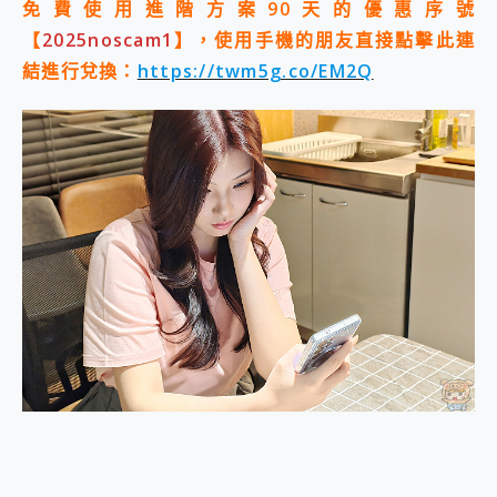
免費使用進階方案90天的優惠序號
2億 APO蔡司長焦神機降臨~ vivo X200 Pro、vivo X200 就是這麼好拍
【
2025noscam1
】，使用手機的朋友直接點擊此連
EaseUS Vocal Remover 免費線上去聲器一鍵去除人聲 人聲 音樂分離 2024 消除人聲推薦
3 個超值 MHN 飛人工具分享~~ iToolab AnyGo 魔物獵人 Now飛人 ios教學 不出門也可以到處走
結進行兌換：
https://twm5g.co/EM2Q
Locawhere AnyTo 寶可夢飛人 AnyTo 不出門也可以飛遍全世界
小體積 40000mAh 超大容量 一次充5個設備 充好充滿 CUKTECH 酷態科 300W 微型充電站 開箱 評測
97.3% 恢復率，資料救援就是這麼簡單 EaseUS Data Recovery Wizard Free 18.0.0 業界最好的資料救援軟體
磁碟系統大風吹 有了 磁碟管理程式 EaseUS Partition Master 就是這麼簡單
全新 SONY Xperia 1 VI 開箱! 相機實測! 長焦覆蓋更遠更清晰、2日長續航、頂尖影音娛樂效能~
Xiaomi 14 Ultra 開箱 評測~ 有深度的 Leica 影像旗艦手機! 加碼小旗艦 Xiaomi 14 開箱 評測
vivo TWS 3e 真無線藍牙耳機智慧降噪升級、音質明亮溫潤，並支援雙設備連接~
MSI Claw 掌機專屬配件包 來囉 完美保護 MSI Claw A1M-026TW 電競掌機
人像旗艦 vivo V30 系列 開箱 評測! 首搭蔡司光學鏡頭、攝影棚級柔光環、拍攝功能最好玩的美拍神機 vivo V30 Pro
多個願望一次滿足 超強散熱 微星 MSI Claw A1M-026TW 電競掌機 開箱 評測
一吸完美對位 擁有超強吸力與超好用的隱磁支架 O-ONE MAG 最會吸的行動電源 開箱 評測
OPPO 哈蘇 300mm 專業增距鏡實測：Find X9 Ultra 光學長焦隨手拍，紀錄生活就是這麼簡單
Motorola edge 70 pro 及 moto g37 power上市，登錄在送飛利浦氣炸鍋
近八千元的 Soundcore Liberty 5 Pro Max，有螢幕的耳機會是智商稅嗎?
ASUS Pad 全面應援 Me Time，加碼愛奇藝黃金雙周卡體驗，專案價最低 NT$0 起