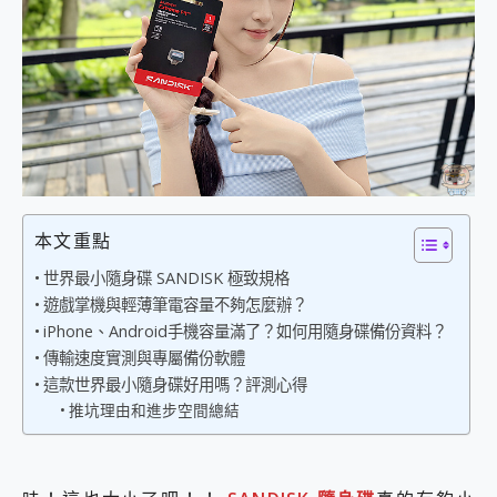
外型超吸晴~ 給您絕佳操控體驗 GravaStar Mercury K1 系列 異星機械鍵盤與 Mercury X 系列 輕量無線電競滑鼠 開箱 評測
開箱~變身「蜘蛛人」椅子軍師！MSI MPG 491CQP QD-OLED 超寬曲面電競螢幕，多工辦公、爽度滿滿的終極桌面體驗
iPhone 17 系列 有認證的防護來囉！ imos 首家導入 UL MCV 行銷宣告驗證的手機配件品牌
DJI Osmo Pocket 3 爽爽帶回家 歡慶 EaseUS 21 週年到來，「Slogan 海報徵稿活動」好康大放送
小巧好吸不擋鏡頭 有Qi2認證的 ONPRO MagReact MXs2 5000mAh薄型磁吸無線急速行動電源 開箱 評測
會走動的冷暖氣 SONY REON POCKET PRO 穿戴式智慧冷暖調溫裝置 開箱 評測
寶可夢飛人外掛iToolab AnyGo全新升級，GO Fest 五折優惠嗨翻天！支援 iOS/Android！
百倍變焦實測~ vivo X200 Pro 與 S25 Ultra 誰能滿足全場景拍攝需求？
超好用的 PLAUD NotePin AI 智慧錄音膠囊~ 您的AI 秘書已上線 每月免費送你 300分鐘轉寫
COMPUTEX 2025 來囉！AGI亞奇雷 AI・Gaming・創作儲存方案登場，趕快來AGI亞奇雷挑戰任務抽 PS5！
本文重點
自帶線的 有線無線都能充 ONPRO MagReact M5 10000mAh 5合1 磁吸無線急速行動電源 開箱 評測
飛利浦 JS7310 ⚡【電急便｜行動儲能救車電源】 可靠的旅行夥伴！帶給您優異的安全性與強大供電效能
世界最小隨身碟 SANDISK 極致規格
是螢幕也是電視! 一機超多用途「MSI微星 Modern MD272UPSW 27型」 4K IPS 輕薄商用智慧聯網螢幕 開箱 評測
遊戲掌機與輕薄筆電容量不夠怎麼辦？
您的專屬AI 助手 Yoga Slim 7 Aura Edition 觸控AI筆電 開箱 評測
iPhone、Android手機容量滿了？如何用隨身碟備份資料？
realme 14 Pro 超硬軍規、冰感變色實測，realme 14 5G 遊戲戰鬥值爆表，效能x娛樂全都要！
傳輸速度實測與專屬備份軟體
iPhone、Apple Watch、AirPods耳機 三個設備充電一起搞定 ONPRO MagReact™ M3 3 in 1可攜摺疊無線充電器 開箱 評測
這款世界最小隨身碟好用嗎？評測心得
動靜皆宜「HUAWEI FreeArc」開放式耳掛耳機，無感配戴! 超穩超服貼，音質、通話也很優質
推坑理由和進步空間總結
好玩好拍 vivo V50 ~ 口袋裡的 Zeiss 潮流攝影棚!
25種洗烘模式一機搞定! Roborock 衣莉莎白 H1 Neo分子篩洗脫烘 AI 滾筒洗衣機
給 MSI Claw 系列電競掌機 最完美的家 MSI Nest Docking Station 掌機專屬擴充底座 開箱 評測
B&O 精品級音響! Home+ 中嘉寬頻 SoundBox 劇院串流盒 開箱 評測