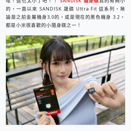
哇！這也太小了吧！！
SANDISK 隨身碟
真的有夠小
2億 APO蔡司長焦神機降臨~ vivo X200 Pro、vivo X200 就是這麼好拍
的，一直以來 SANDISK 晟碟 Ultra Fit 這系列，無
EaseUS Vocal Remover 免費線上去聲器一鍵去除人聲 人聲 音樂分離 2024 消除人聲推薦
論是之前金屬機身3.0的，或是現在的黑色機身 3.2，
3 個超值 MHN 飛人工具分享~~ iToolab AnyGo 魔物獵人 Now飛人 ios教學 不出門也可以到處走
Locawhere AnyTo 寶可夢飛人 AnyTo 不出門也可以飛遍全世界
都是小米很喜歡的小隨身碟之一！
小體積 40000mAh 超大容量 一次充5個設備 充好充滿 CUKTECH 酷態科 300W 微型充電站 開箱 評測
97.3% 恢復率，資料救援就是這麼簡單 EaseUS Data Recovery Wizard Free 18.0.0 業界最好的資料救援軟體
磁碟系統大風吹 有了 磁碟管理程式 EaseUS Partition Master 就是這麼簡單
全新 SONY Xperia 1 VI 開箱! 相機實測! 長焦覆蓋更遠更清晰、2日長續航、頂尖影音娛樂效能~
Xiaomi 14 Ultra 開箱 評測~ 有深度的 Leica 影像旗艦手機! 加碼小旗艦 Xiaomi 14 開箱 評測
vivo TWS 3e 真無線藍牙耳機智慧降噪升級、音質明亮溫潤，並支援雙設備連接~
MSI Claw 掌機專屬配件包 來囉 完美保護 MSI Claw A1M-026TW 電競掌機
人像旗艦 vivo V30 系列 開箱 評測! 首搭蔡司光學鏡頭、攝影棚級柔光環、拍攝功能最好玩的美拍神機 vivo V30 Pro
多個願望一次滿足 超強散熱 微星 MSI Claw A1M-026TW 電競掌機 開箱 評測
一吸完美對位 擁有超強吸力與超好用的隱磁支架 O-ONE MAG 最會吸的行動電源 開箱 評測
Motorola edge 70 pro 及 moto g37 power上市，登錄在送飛利浦氣炸鍋
近八千元的 Soundcore Liberty 5 Pro Max，有螢幕的耳機會是智商稅嗎?
ASUS Pad 全面應援 Me Time，加碼愛奇藝黃金雙周卡體驗，專案價最低 NT$0 起
榮耀 HONOR 600 Pro x MOLLY Limited Edition 限量版開賣，攜手味全龍進駐大巨蛋萬人盛典