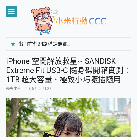
Skip
to
content
出門在外網路穩定最實在 「台灣大哥大」榮獲 4G/5G 在線率全球 NO.3 全台第一與全台六冠王實測心得，走到哪順到哪！
「AUSNAT R1 錄音卡」開箱評測~ 終結會議紀錄地獄，自動生成摘要報告，200+語言翻譯，旅遊最強搭檔。
CP 值天花板~ Bongcom BS5 足球君開箱~ 短焦投影機 3千元就能擁有！ 折扣碼在這～
iPhone 空間解放救星~ SANDISK
專為 PC上的 XBOX和掌機設計的 FireCuda X1070 SSD 固態硬碟開箱 評測
Extreme Fit USB-C 隨身碟開箱實測：
台灣製攝影機在這裡，100%全無線設計 SpotCam Solo Eco 太陽能防水雲端攝影機 SpotCam Solo 3 2.5K高畫質戶外攝影機 開箱 評測
電力超超超持久 MSI 微星 Prestige 14 AI+ D3MG-031TW 14吋 開箱評價，AI輕薄商務筆電 Copilot+ PC
1TB 超大容量、極致小巧隨插隨用
超懂拍、耐用 AI 街拍機~ realme 16 Pro 開箱評價~ 2 億畫素 LumaColor 影像、持久續航與 IP69K 高防護
麥兜小米
2026 年 5 月 28 日
防窺黑科技 Galaxy S26 Ultra系列保護貼怎麼選？imos AR 低反光玻璃、藍寶石鏡頭貼與軍規防摔殼完整開箱評價
AI 支付 一錶搞定大小事 Xiaomi Watch 5 開箱 評測
超驚艷 讓人一眼就愛上 LENOVO 聯想 Yoga Book 9 14吋 AI輕薄筆電 開箱 評測
美到讓人超想擁有 moto pad 60 系列 與 Moto | Swarovski razr 60 冰藍限定版本 開箱 評測
好用的 EaseUS Partition Master 讓您輕鬆的移除與格式化有防寫保護的隨身碟或SD卡
一鍵修復模糊影片、舊照的 AI 好幫手! VideoProc Converter AI 新版全解析 × 年末優惠，一篇全看懂
小朋友才做選擇 投影機 RGB藍牙音響 氛圍情境燈 我通通都要！ Starfish 2 幻彩膠囊投影機｜結合「 智慧投影 & 煥彩流動 」的沈浸式生活新體驗