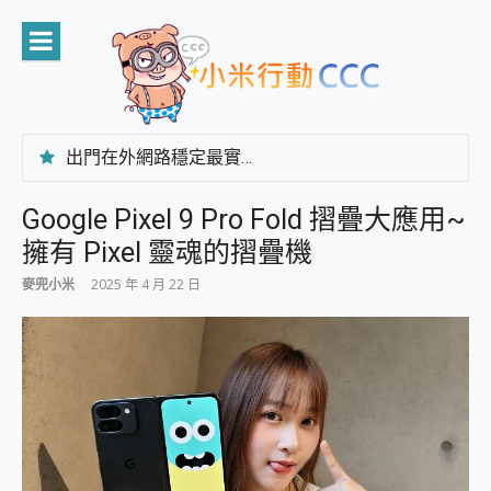
Skip
to
content
出門在外網路穩定最實在 「台灣大哥大」榮獲 4G/5G 在線率全球 NO.3 全台第一與全台六冠王實測心得，走到哪順到哪！
「AUSNAT R1 錄音卡」開箱評測~ 終結會議紀錄地獄，自動生成摘要報告，200+語言翻譯，旅遊最強搭檔。
CP 值天花板~ Bongcom BS5 足球君開箱~ 短焦投影機 3千元就能擁有！ 折扣碼在這～
Google Pixel 9 Pro Fold 摺疊大應用~
專為 PC上的 XBOX和掌機設計的 FireCuda X1070 SSD 固態硬碟開箱 評測
擁有 Pixel 靈魂的摺疊機
台灣製攝影機在這裡，100%全無線設計 SpotCam Solo Eco 太陽能防水雲端攝影機 SpotCam Solo 3 2.5K高畫質戶外攝影機 開箱 評測
電力超超超持久 MSI 微星 Prestige 14 AI+ D3MG-031TW 14吋 開箱評價，AI輕薄商務筆電 Copilot+ PC
麥兜小米
2025 年 4 月 22 日
超懂拍、耐用 AI 街拍機~ realme 16 Pro 開箱評價~ 2 億畫素 LumaColor 影像、持久續航與 IP69K 高防護
防窺黑科技 Galaxy S26 Ultra系列保護貼怎麼選？imos AR 低反光玻璃、藍寶石鏡頭貼與軍規防摔殼完整開箱評價
AI 支付 一錶搞定大小事 Xiaomi Watch 5 開箱 評測
超驚艷 讓人一眼就愛上 LENOVO 聯想 Yoga Book 9 14吋 AI輕薄筆電 開箱 評測
美到讓人超想擁有 moto pad 60 系列 與 Moto | Swarovski razr 60 冰藍限定版本 開箱 評測
好用的 EaseUS Partition Master 讓您輕鬆的移除與格式化有防寫保護的隨身碟或SD卡
一鍵修復模糊影片、舊照的 AI 好幫手! VideoProc Converter AI 新版全解析 × 年末優惠，一篇全看懂
小朋友才做選擇 投影機 RGB藍牙音響 氛圍情境燈 我通通都要！ Starfish 2 幻彩膠囊投影機｜結合「 智慧投影 & 煥彩流動 」的沈浸式生活新體驗