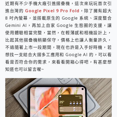
近期有不少手機大廠引進摺疊機，這次來玩玩首次引
2億 APO蔡司長焦神機降臨~ vivo X200 Pro、vivo X200 就是這麼好拍
進台灣的
Google Pixel 9 Pro Fold
，除了擁有超大
EaseUS Vocal Remover 免費線上去聲器一鍵去除人聲 人聲 音樂分離 2024 消除人聲推薦
3 個超值 MHN 飛人工具分享~~ iToolab AnyGo 魔物獵人 Now飛人 ios教學 不出門也可以到處走
8 吋內螢幕，並搭載原生的 Google 系統、深度整合
Locawhere AnyTo 寶可夢飛人 AnyTo 不出門也可以飛遍全世界
Gemini AI，再加上自家 Google 生態圈的支援，讓
小體積 40000mAh 超大容量 一次充5個設備 充好充滿 CUKTECH 酷態科 300W 微型充電站 開箱 評測
使用體驗相當完整，當然，在輕薄感和相機設計上，
97.3% 恢復率，資料救援就是這麼簡單 EaseUS Data Recovery Wizard Free 18.0.0 業界最好的資料救援軟體
磁碟系統大風吹 有了 磁碟管理程式 EaseUS Partition Master 就是這麼簡單
比起其他摺疊機稍顯保守，價格上也讓人衡量許久，
全新 SONY Xperia 1 VI 開箱! 相機實測! 長焦覆蓋更遠更清晰、2日長續航、頂尖影音娛樂效能~
不過隨著上市一段期間，現在也許是入手好時機，若
Xiaomi 14 Ultra 開箱 評測~ 有深度的 Leica 影像旗艦手機! 加碼小旗艦 Xiaomi 14 開箱 評測
想找一支結合大摺多工應用和 Google AI 的，可以看
vivo TWS 3e 真無線藍牙耳機智慧降噪升級、音質明亮溫潤，並支援雙設備連接~
看是否符合你的需求，來看看開箱心得吧，有甚麼想
MSI Claw 掌機專屬配件包 來囉 完美保護 MSI Claw A1M-026TW 電競掌機
人像旗艦 vivo V30 系列 開箱 評測! 首搭蔡司光學鏡頭、攝影棚級柔光環、拍攝功能最好玩的美拍神機 vivo V30 Pro
知道也可以留言喔~
多個願望一次滿足 超強散熱 微星 MSI Claw A1M-026TW 電競掌機 開箱 評測
一吸完美對位 擁有超強吸力與超好用的隱磁支架 O-ONE MAG 最會吸的行動電源 開箱 評測
OPPO 哈蘇 300mm 專業增距鏡實測：Find X9 Ultra 光學長焦隨手拍，紀錄生活就是這麼簡單
Motorola edge 70 pro 及 moto g37 power上市，登錄在送飛利浦氣炸鍋
近八千元的 Soundcore Liberty 5 Pro Max，有螢幕的耳機會是智商稅嗎?
ASUS Pad 全面應援 Me Time，加碼愛奇藝黃金雙周卡體驗，專案價最低 NT$0 起