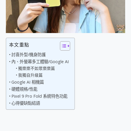
外型超吸晴~ 給您絕佳操控體驗 GravaStar Mercury K1 系列 異星機械鍵盤與 Mercury X 系列 輕量無線電競滑鼠 開箱 評測
開箱~變身「蜘蛛人」椅子軍師！MSI MPG 491CQP QD-OLED 超寬曲面電競螢幕，多工辦公、爽度滿滿的終極桌面體驗
iPhone 17 系列 有認證的防護來囉！ imos 首家導入 UL MCV 行銷宣告驗證的手機配件品牌
DJI Osmo Pocket 3 爽爽帶回家 歡慶 EaseUS 21 週年到來，「Slogan 海報徵稿活動」好康大放送
小巧好吸不擋鏡頭 有Qi2認證的 ONPRO MagReact MXs2 5000mAh薄型磁吸無線急速行動電源 開箱 評測
會走動的冷暖氣 SONY REON POCKET PRO 穿戴式智慧冷暖調溫裝置 開箱 評測
寶可夢飛人外掛iToolab AnyGo全新升級，GO Fest 五折優惠嗨翻天！支援 iOS/Android！
本文重點
百倍變焦實測~ vivo X200 Pro 與 S25 Ultra 誰能滿足全場景拍攝需求？
超好用的 PLAUD NotePin AI 智慧錄音膠囊~ 您的AI 秘書已上線 每月免費送你 300分鐘轉寫
討喜外型/機身防護
COMPUTEX 2025 來囉！AGI亞奇雷 AI・Gaming・創作儲存方案登場，趕快來AGI亞奇雷挑戰任務抽 PS5！
內、外螢幕多工體驗/Google AI
自帶線的 有線無線都能充 ONPRO MagReact M5 10000mAh 5合1 磁吸無線急速行動電源 開箱 評測
獨樂樂不如眾樂樂篇
飛利浦 JS7310 ⚡【電急便｜行動儲能救車電源】 可靠的旅行夥伴！帶給您優異的安全性與強大供電效能
我獨自升級篇
是螢幕也是電視! 一機超多用途「MSI微星 Modern MD272UPSW 27型」 4K IPS 輕薄商用智慧聯網螢幕 開箱 評測
Google AI 相機篇
您的專屬AI 助手 Yoga Slim 7 Aura Edition 觸控AI筆電 開箱 評測
硬體規格/性能
realme 14 Pro 超硬軍規、冰感變色實測，realme 14 5G 遊戲戰鬥值爆表，效能x娛樂全都要！
Pixel 9 Pro Fold 系統特色功能
iPhone、Apple Watch、AirPods耳機 三個設備充電一起搞定 ONPRO MagReact™ M3 3 in 1可攜摺疊無線充電器 開箱 評測
心得優缺點結語
動靜皆宜「HUAWEI FreeArc」開放式耳掛耳機，無感配戴! 超穩超服貼，音質、通話也很優質
好玩好拍 vivo V50 ~ 口袋裡的 Zeiss 潮流攝影棚!
25種洗烘模式一機搞定! Roborock 衣莉莎白 H1 Neo分子篩洗脫烘 AI 滾筒洗衣機
給 MSI Claw 系列電競掌機 最完美的家 MSI Nest Docking Station 掌機專屬擴充底座 開箱 評測
B&O 精品級音響! Home+ 中嘉寬頻 SoundBox 劇院串流盒 開箱 評測