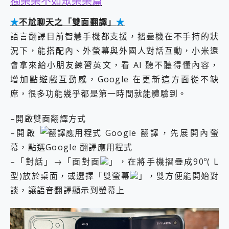
獨樂樂不如眾樂樂篇
★
不尬聊天之「雙面翻譯」
★
語言翻譯目前智慧手機都支援，摺疊機在不手持的狀
況下，能搭配內、外螢幕與外國人對話互動，小米還
會拿來給小朋友練習英文，看 AI 聽不聽得懂內容，
增加點遊戲互動感，Google 在更新這方面從不缺
席，很多功能幾乎都是第一時間就能體驗到。
–開啟雙面翻譯方式
–開啟
Google 翻譯，先展開內螢
幕，點選Google 翻譯應用程式
–「對話」→「面對面
」，在將手機摺疊成90º( L
型)放於桌面，或選擇「雙螢幕
」，雙方便能開始對
談，讓語音翻譯顯示到螢幕上