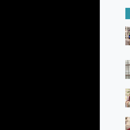
6 Ultra系列保護貼怎麼選？imos AR 低反光玻璃、藍寶石鏡頭
mi Watch 5 開箱 評測
O 聯想 Yoga Book 9 14吋 AI輕薄筆電 開箱 評測
60 系列 與 Moto | Swarovski razr 60 冰藍限定版本 開箱 評測
tion Master 讓您輕鬆的移除與格式化有防寫保護的隨身碟或SD卡
好幫手! VideoProc Converter AI 新版全解析 × 年末優惠
B藍牙音響 氛圍情境燈 我通通都要！ Starfish 2 幻彩膠囊投影
GravaStar Mercury K1 系列 異星機械鍵盤與 Mercury 
！MSI MPG 491CQP QD-OLED 超寬曲面電競螢幕，
證的防護來囉！ imos 首家導入 UL MCV 行銷宣告驗證的手機配件品牌
 爽爽帶回家 歡慶 EaseUS 21 週年到來，「Slogan 海報徵稿活動」
的 ONPRO MagReact MXs2 5000mAh薄型磁吸無線急速行
ON POCKET PRO 穿戴式智慧冷暖調溫裝置 開箱 評測
yGo全新升級，GO Fest 五折優惠嗨翻天！支援 iOS/Android！
 Pro 與 S25 Ultra 誰能滿足全場景拍攝需求？
in AI 智慧錄音膠囊~ 您的AI 秘書已上線 每月免費送你 300分鐘轉
囉！AGI亞奇雷 AI・Gaming・創作儲存方案登場，趕快來AGI亞奇雷
RO MagReact M5 10000mAh 5合1 磁吸無線急速行動電源
電急便｜行動儲能救車電源】 可靠的旅行夥伴！帶給您優異的安全性
「MSI微星 Modern MD272UPSW 27型」 4K IPS 輕薄