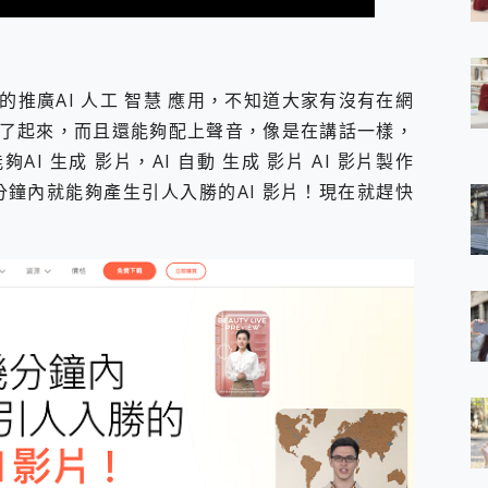
 7 Aura Edition 觸控AI筆電 開箱 評測
軍規、冰感變色實測，realme 14 5G 遊戲戰鬥值爆表，效能x娛樂全都
h、AirPods耳機 三個設備充電一起搞定 ONPRO MagReact™ M3 
eeArc」開放式耳掛耳機，無感配戴! 超穩超服貼，音質、通話也很
推廣AI 人工 智慧 應用，不知道大家有沒有在網
袋裡的 Zeiss 潮流攝影棚!
了起來，而且還能夠配上聲音，像是在講話一樣，
orock 衣莉莎白 H1 Neo分子篩洗脫烘 AI 滾筒洗衣機
 生成 影片，AI 自動 生成 影片 AI 影片製作
 最完美的家 MSI Nest Docking Station 掌機專屬擴充底座 開箱
 中嘉寬頻 SoundBox 劇院串流盒 開箱 評測
分鐘內就能夠產生引人入勝的AI 影片！現在就趕快
ivo X200 Pro、vivo X200 就是這麼好拍
over 免費線上去聲器一鍵去除人聲 人聲 音樂分離 2024 消除人聲推薦
~~ iToolab AnyGo 魔物獵人 Now飛人 ios教學 不出門也可以
寶可夢飛人 AnyTo 不出門也可以飛遍全世界
容量 一次充5個設備 充好充滿 CUKTECH 酷態科 300W 微型充電站
簡單 EaseUS Data Recovery Wizard Free 18.0.0 
 EaseUS Partition Master 就是這麼簡單
1 VI 開箱! 相機實測! 長焦覆蓋更遠更清晰、2日長續航、頂尖影音娛樂
 評測~ 有深度的 Leica 影像旗艦手機! 加碼小旗艦 Xiaomi 14 開箱 評測
無線藍牙耳機智慧降噪升級、音質明亮溫潤，並支援雙設備連接~
來囉 完美保護 MSI Claw A1M-026TW 電競掌機
列 開箱 評測! 首搭蔡司光學鏡頭、攝影棚級柔光環、拍攝功能最好玩的美拍神