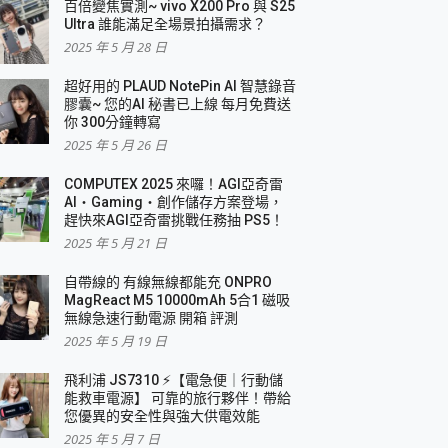
百倍變焦實測~ vivo X200 Pro 與 S25
Ultra 誰能滿足全場景拍攝需求？
2025 年 5 月 28 日
超好用的 PLAUD NotePin AI 智慧錄音
膠囊~ 您的AI 秘書已上線 每月免費送
你 300分鐘轉寫
2025 年 5 月 26 日
COMPUTEX 2025 來囉！AGI亞奇雷
AI・Gaming・創作儲存方案登場，
趕快來AGI亞奇雷挑戰任務抽 PS5！
2025 年 5 月 21 日
自帶線的 有線無線都能充 ONPRO
MagReact M5 10000mAh 5合1 磁吸
無線急速行動電源 開箱 評測
2025 年 5 月 19 日
飛利浦 JS7310 ⚡【電急便｜行動儲
能救車電源】 可靠的旅行夥伴！帶給
您優異的安全性與強大供電效能
2025 年 5 月 7 日