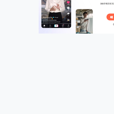
多個願望一次滿足 超強散熱 微星
一吸完美對位 擁有超強吸力
OPPO 哈蘇 300mm 專
Motorola edge 70 p
近八千元的 Soundcore L
ASUS Pad 全面應援 M