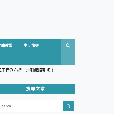
硬體教學
生活旅遊
台六冠王實測心得，走到哪順到哪！
翻譯，旅遊最強搭檔。
搜尋文章
 Solo 3 2.5K高畫質戶外攝影機 開箱 評
EARCH
pilot+ PC
R:
 IP69K 高防護