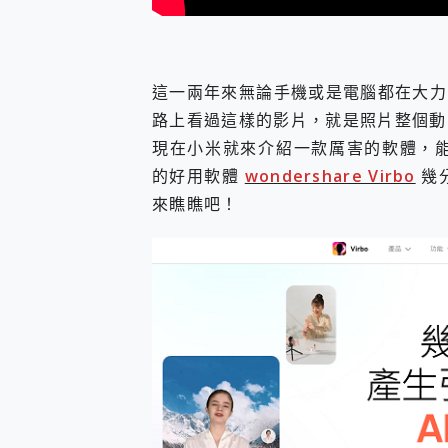
您的專屬AI 助手 Yoga Slim
realme 14 Pro 超硬
iPhone、Apple Watc
動靜皆宜「HUAWEI Fr
這一兩年來無論手機或是電腦都在大力的
好玩好拍 vivo V50 ~ 口
路上看過這樣的影片，就是照片整個動
25種洗烘模式一機搞定! Rob
現在小米就來介紹一款厲害的軟體，能夠AI
給 MSI Claw 系列電競掌機
B&O 精品級音響! Home+
的好用軟體
wondershare Virbo
幾
2億 APO蔡司長焦神機降臨~ v
來瞧瞧吧！
EaseUS Vocal Rem
3 個超值 MHN 飛人工具分享
Locawhere AnyTo 
小體積 40000mAh 超大
97.3% 恢復率，資料救援就是這麼
磁碟系統大風吹 有了 磁碟管理程式
全新 SONY Xperia 
Xiaomi 14 Ultra 開箱
vivo TWS 3e 真
MSI Claw 掌機專屬配件包 
人像旗艦 vivo V30 系