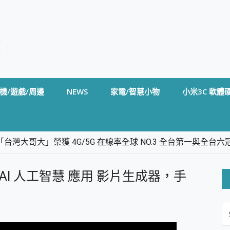
機/遊戲/周邊
NEWS
家電/智慧小物
小米3C 軟體
台灣大哥大」榮獲 4G/5G 在線率全球 NO.3 全台第一與全
卡」開箱評測~ 終結會議紀錄地獄，自動生成摘要報告，200+語言
m BS5 足球君開箱~ 短焦投影機 3千元就能擁有！ 折扣碼在這～
最佳的 AI 人工智慧 應用 影片生成器，手
的 FireCuda X1070 SSD 固態硬碟開箱 評測
線設計 SpotCam Solo Eco 太陽能防水雲端攝影機 SpotCam
S
stige 14 AI+ D3MG-031TW 14吋 開箱評價，AI輕薄商務筆電 Co
FO
alme 16 Pro 開箱評價~ 2 億畫素 LumaColor 影像、持久續航與