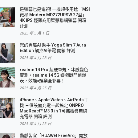
是螢幕也是電視! 一機超多用途「MSI
微星 Modern MD272UPSW 27型」
4K IPS 輕薄商用智慧聯網螢幕 開箱
評測
2025 年 5 月 1 日
您的專屬AI 助手 Yoga Slim 7 Aura
Edition 觸控AI筆電 開箱 評測
2025 年 4 月 28 日
realme 14 Pro 超硬軍規、冰感變色
實測，realme 14 5G 遊戲戰鬥值爆
表，效能x娛樂全都要！
2025 年 4 月 25 日
iPhone、Apple Watch、AirPods耳
機 三個設備充電一起搞定 ONPRO
MagReact™ M3 3 in 1可攜摺疊無線
充電器 開箱 評測
2025 年 4 月 23 日
動靜皆宜「HUAWEI FreeArc」開放