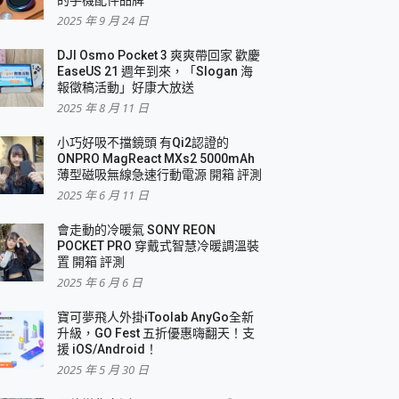
2025 年 9 月 24 日
DJI Osmo Pocket 3 爽爽帶回家 歡慶
EaseUS 21 週年到來，「Slogan 海
報徵稿活動」好康大放送
2025 年 8 月 11 日
小巧好吸不擋鏡頭 有Qi2認證的
ONPRO MagReact MXs2 5000mAh
薄型磁吸無線急速行動電源 開箱 評測
2025 年 6 月 11 日
會走動的冷暖氣 SONY REON
POCKET PRO 穿戴式智慧冷暖調溫裝
置 開箱 評測
2025 年 6 月 6 日
寶可夢飛人外掛iToolab AnyGo全新
升級，GO Fest 五折優惠嗨翻天！支
援 iOS/Android！
2025 年 5 月 30 日