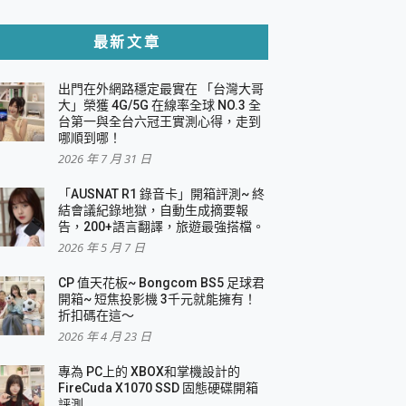
貼與軍規防摔殼完整開箱評價
最新文章
出門在外網路穩定最實在 「台灣大哥
，一篇全看懂
大」榮獲 4G/5G 在線率全球 NO.3 全
台第一與全台六冠王實測心得，走到
機｜結合「 智慧投影 & 煥彩流動 」的沈浸
哪順到哪！
2026 年 7 月 31 日
X 系列 輕量無線電競滑鼠 開箱 評測
多工辦公、爽度滿滿的終極桌面體驗
「AUSNAT R1 錄音卡」開箱評測~ 終
結會議紀錄地獄，自動生成摘要報
好康大放送
告，200+語言翻譯，旅遊最強搭檔。
動電源 開箱 評測
2026 年 5 月 7 日
CP 值天花板~ Bongcom BS5 足球君
開箱~ 短焦投影機 3千元就能擁有！
折扣碼在這～
寫
2026 年 4 月 23 日
挑戰任務抽 PS5！
 開箱 評測
專為 PC上的 XBOX和掌機設計的
與強大供電效能
FireCuda X1070 SSD 固態硬碟開箱
商用智慧聯網螢幕 開箱 評測
評測