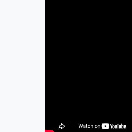
防窺黑科技 Galaxy S2
AI 支付 一錶搞定大小事 Xiao
超驚艷 讓人一眼就愛上 LENOV
美到讓人超想擁有 moto pad 
好用的 EaseUS Parti
一鍵修復模糊影片、舊照的 AI 
小朋友才做選擇 投影機 RG
式生活新體驗
外型超吸晴~ 給您絕佳操控體驗 
開箱~變身「蜘蛛人」椅子軍師
iPhone 17 系列 有認
DJI Osmo Pocket 3
小巧好吸不擋鏡頭 有Qi2認證
會走動的冷暖氣 SONY RE
寶可夢飛人外掛iToolab An
百倍變焦實測~ vivo X200
超好用的 PLAUD NoteP
COMPUTEX 2025 來
自帶線的 有線無線都能充 ONP
飛利浦 JS7310 ⚡【
是螢幕也是電視! 一機超多用途