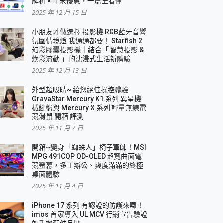
解析 × 年末優惠，一篇全看懂
2025 年 12 月 15 日
小朋友才做選擇 投影機 RGB藍牙音響
氛圍情境燈 我通通都要！ Starfish 2
幻彩膠囊投影機｜結合「 智慧投影 &
煥彩流動 」的沈浸式生活新體驗
2025 年 12 月 13 日
外型超吸晴~ 給您絕佳操控體驗
GravaStar Mercury K1 系列 異星機
械鍵盤與 Mercury X 系列 輕量無線電
競滑鼠 開箱 評測
2025 年 11 月 7 日
開箱~變身「蜘蛛人」椅子軍師！MSI
MPG 491CQP QD-OLED 超寬曲面電
競螢幕，多工辦公、爽度滿滿的終極
桌面體驗
2025 年 11 月 4 日
iPhone 17 系列 有認證的防護來囉！
imos 首家導入 UL MCV 行銷宣告驗證
的手機配件品牌