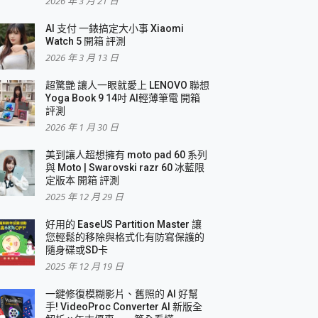
2026 年 3 月 21 日
AI 支付 一錶搞定大小事 Xiaomi
簡單
Watch 5 開箱 評測
2026 年 3 月 13 日
超驚艷 讓人一眼就愛上 LENOVO 聯想
Yoga Book 9 14吋 AI輕薄筆電 開箱
評測
2026 年 1 月 30 日
美到讓人超想擁有 moto pad 60 系列
與 Moto | Swarovski razr 60 冰藍限
定版本 開箱 評測
2025 年 12 月 29 日
好用的 EaseUS Partition Master 讓
您輕鬆的移除與格式化有防寫保護的
隨身碟或SD卡
2025 年 12 月 19 日
一鍵修復模糊影片、舊照的 AI 好幫
手! VideoProc Converter AI 新版全