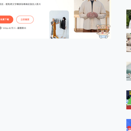
 MSI Claw A1M-026TW 電競掌機 開箱 評測
與超好用的隱磁支架 O-ONE MAG 最會吸的行動電源 開箱 評測
業增距鏡實測：Find X9 Ultra 光學長焦隨手拍，紀錄生活就是這麼
ro 及 moto g37 power上市，登錄在送飛利浦氣炸鍋
iberty 5 Pro Max，有螢幕的耳機會是智商稅嗎?
e Time，加碼愛奇藝黃金雙周卡體驗，專案價最低 NT$0 起