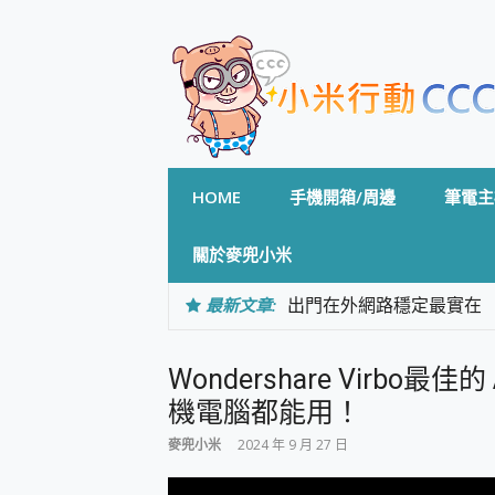
Skip
to
content
HOME
手機開箱/周邊
筆電主
關於麥兜小米
最新文章:
出門在外網路穩定最實在 「
「AUSNAT R1 錄音
CP 值天花板~ Bongco
Wondershare Virbo
專為 PC上的 XBOX和掌機設計
台灣製攝影機在這裡，100%全無
機電腦都能用！
測
麥兜小米
2024 年 9 月 27 日
電力超超超持久 MSI 微星 Pre
超懂拍、耐用 AI 街拍機~ re