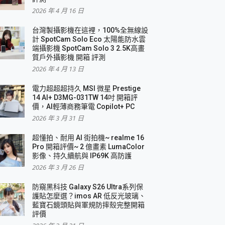
2026 年 4 月 16 日
要！
台灣製攝影機在這裡，100%全無線設
3 in 1可攜摺疊無線充電器 開箱 評測
計 SpotCam Solo Eco 太陽能防水雲
優質
端攝影機 SpotCam Solo 3 2.5K高畫
質戶外攝影機 開箱 評測
2026 年 4 月 13 日
 評測
電力超超超持久 MSI 微星 Prestige
14 AI+ D3MG-031TW 14吋 開箱評
價，AI輕薄商務筆電 Copilot+ PC
2026 年 3 月 31 日
到處走
超懂拍、耐用 AI 街拍機~ realme 16
 開箱 評測
Pro 開箱評價~ 2 億畫素 LumaColor
業界最好的資料救援軟體
影像、持久續航與 IP69K 高防護
2026 年 3 月 26 日
效能~
防窺黑科技 Galaxy S26 Ultra系列保
護貼怎麼選？imos AR 低反光玻璃、
藍寶石鏡頭貼與軍規防摔殼完整開箱
評價
機 vivo V30 Pro