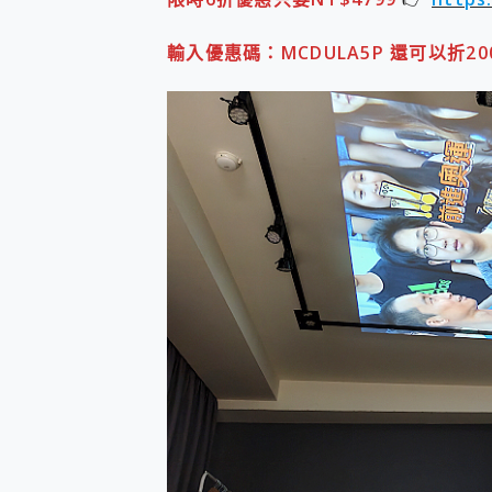
多個願望一次滿足 超強散熱 微星
一吸完美對位 擁有超強吸力
輸入優惠碼：MCDULA5P 還可以折20
OPPO 哈蘇 300mm 專
Motorola edge 70 p
近八千元的 Soundcore L
ASUS Pad 全面應援 M