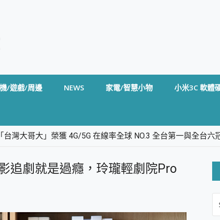
機/遊戲/周邊
NEWS
家電/智慧小物
小米3C 軟體
台灣大哥大」榮獲 4G/5G 在線率全球 NO.3 全台第一與全
卡」開箱評測~ 終結會議紀錄地獄，自動生成摘要報告，200+語言
m BS5 足球君開箱~ 短焦投影機 3千元就能擁有！ 折扣碼在這～
躺著看電影追劇就是過癮，玲瓏輕劇院Pro
的 FireCuda X1070 SSD 固態硬碟開箱 評測
線設計 SpotCam Solo Eco 太陽能防水雲端攝影機 SpotCam
S
stige 14 AI+ D3MG-031TW 14吋 開箱評價，AI輕薄商務筆電 Co
FO
alme 16 Pro 開箱評價~ 2 億畫素 LumaColor 影像、持久續航與