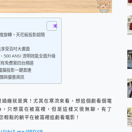
 7 Aura Edition 觸控AI筆電 開箱 評測
軍規、冰感變色實測，realme 14 5G 遊戲戰鬥值爆表，效能x娛樂全都
h、AirPods耳機 三個設備充電一起搞定 ONPRO MagReact™ M3 
eeArc」開放式耳掛耳機，無感配戴! 超穩超服貼，音質、通話也很
袋裡的 Zeiss 潮流攝影棚!
200 度旋轉，天花板投影超簡
orock 衣莉莎白 H1 Neo分子篩洗脫烘 AI 滾筒洗衣機
 最完美的家 MSI Nest Docking Station 掌機專屬擴充底座 開箱
能享受百吋大畫面
 中嘉寬頻 SoundBox 劇院串流盒 開箱 評測
80P、500 ANSI 流明效能全面升級
ivo X200 Pro、vivo X200 就是這麼好拍
be，還有免費第四台頻道
over 免費線上去聲器一鍵去除人聲 人聲 音樂分離 2024 消除人聲推薦
手機與電腦投影一鍵直連
~~ iToolab AnyGo 魔物獵人 Now飛人 ios教學 不出門也可以
寶可夢飛人 AnyTo 不出門也可以飛遍全世界
機評價與優惠資訊
容量 一次充5個設備 充好充滿 CUKTECH 酷態科 300W 微型充電站
簡單 EaseUS Data Recovery Wizard Free 18.0.0 
 EaseUS Partition Master 就是這麼簡單
是過癮就是爽！尤其在寒流來看，想追個劇看個電
1 VI 開箱! 相機實測! 長焦覆蓋更遠更清晰、2日長續航、頂尖影音娛樂
😱，只想窩在被窩裡，但是這樣又很無聊，有了
 評測~ 有深度的 Leica 影像旗艦手機! 加碼小旗艦 Xiaomi 14 開箱 評測
無線藍牙耳機智慧降噪升級、音質明亮溫潤，並支援雙設備連接~
您輕鬆的躺平在被窩裡追劇看電影！
來囉 完美保護 MSI Claw A1M-026TW 電競掌機
列 開箱 評測! 首搭蔡司光學鏡頭、攝影棚級柔光環、拍攝功能最好玩的美拍神
//lihi3.me/fPDV9