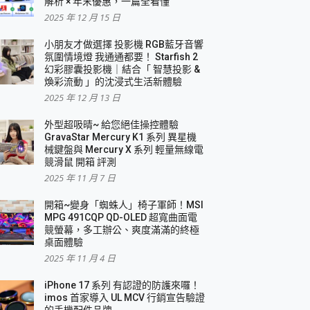
解析 × 年末優惠，一篇全看懂
2025 年 12 月 15 日
小朋友才做選擇 投影機 RGB藍牙音響
氛圍情境燈 我通通都要！ Starfish 2
幻彩膠囊投影機｜結合「 智慧投影 &
煥彩流動 」的沈浸式生活新體驗
2025 年 12 月 13 日
外型超吸晴~ 給您絕佳操控體驗
GravaStar Mercury K1 系列 異星機
械鍵盤與 Mercury X 系列 輕量無線電
競滑鼠 開箱 評測
2025 年 11 月 7 日
開箱~變身「蜘蛛人」椅子軍師！MSI
MPG 491CQP QD-OLED 超寬曲面電
競螢幕，多工辦公、爽度滿滿的終極
桌面體驗
2025 年 11 月 4 日
iPhone 17 系列 有認證的防護來囉！
imos 首家導入 UL MCV 行銷宣告驗證
的手機配件品牌