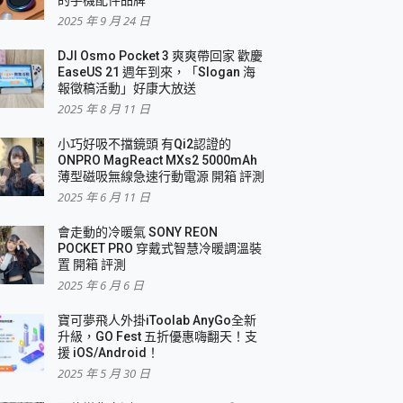
2025 年 9 月 24 日
DJI Osmo Pocket 3 爽爽帶回家 歡慶
EaseUS 21 週年到來，「Slogan 海
報徵稿活動」好康大放送
2025 年 8 月 11 日
小巧好吸不擋鏡頭 有Qi2認證的
ONPRO MagReact MXs2 5000mAh
薄型磁吸無線急速行動電源 開箱 評測
2025 年 6 月 11 日
會走動的冷暖氣 SONY REON
POCKET PRO 穿戴式智慧冷暖調溫裝
置 開箱 評測
2025 年 6 月 6 日
寶可夢飛人外掛iToolab AnyGo全新
升級，GO Fest 五折優惠嗨翻天！支
援 iOS/Android！
2025 年 5 月 30 日