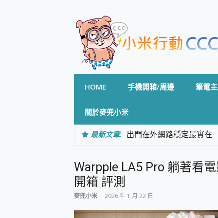
Skip
to
content
HOME
手機開箱/周邊
筆電主
關於麥兜小米
最新文章:
出門在外網路穩定最實在 「
「AUSNAT R1 錄音
CP 值天花板~ Bongco
Warpple LA5 Pro 
專為 PC上的 XBOX和掌機設計
台灣製攝影機在這裡，100%全無
開箱 評測
測
麥兜小米
2026 年 1 月 22 日
電力超超超持久 MSI 微星 Pre
超懂拍、耐用 AI 街拍機~ re