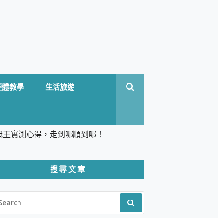
硬體教學
生活旅遊
台六冠王實測心得，走到哪順到哪！
翻譯，旅遊最強搭檔。
搜尋文章
 Solo 3 2.5K高畫質戶外攝影機 開箱 評
EARCH
pilot+ PC
R:
 IP69K 高防護