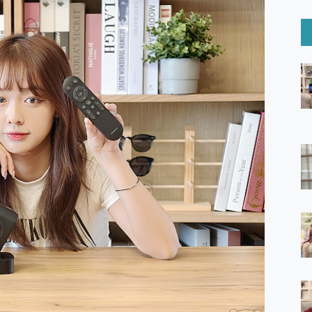
6 Ultra系列保護貼怎麼選？imos AR 低反光玻璃、藍寶石鏡頭
mi Watch 5 開箱 評測
O 聯想 Yoga Book 9 14吋 AI輕薄筆電 開箱 評測
60 系列 與 Moto | Swarovski razr 60 冰藍限定版本 開箱 評測
tion Master 讓您輕鬆的移除與格式化有防寫保護的隨身碟或SD卡
好幫手! VideoProc Converter AI 新版全解析 × 年末優惠
B藍牙音響 氛圍情境燈 我通通都要！ Starfish 2 幻彩膠囊投影
GravaStar Mercury K1 系列 異星機械鍵盤與 Mercury 
！MSI MPG 491CQP QD-OLED 超寬曲面電競螢幕，
證的防護來囉！ imos 首家導入 UL MCV 行銷宣告驗證的手機配件品牌
 爽爽帶回家 歡慶 EaseUS 21 週年到來，「Slogan 海報徵稿活動」
的 ONPRO MagReact MXs2 5000mAh薄型磁吸無線急速行
ON POCKET PRO 穿戴式智慧冷暖調溫裝置 開箱 評測
yGo全新升級，GO Fest 五折優惠嗨翻天！支援 iOS/Android！
 Pro 與 S25 Ultra 誰能滿足全場景拍攝需求？
in AI 智慧錄音膠囊~ 您的AI 秘書已上線 每月免費送你 300分鐘轉
囉！AGI亞奇雷 AI・Gaming・創作儲存方案登場，趕快來AGI亞奇雷
RO MagReact M5 10000mAh 5合1 磁吸無線急速行動電源
電急便｜行動儲能救車電源】 可靠的旅行夥伴！帶給您優異的安全性
「MSI微星 Modern MD272UPSW 27型」 4K IPS 輕薄