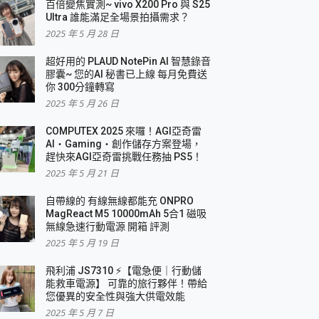
百倍變焦實測~ vivo X200 Pro 與 S25
Ultra 誰能滿足全場景拍攝需求？
2025 年 5 月 28 日
超好用的 PLAUD NotePin AI 智慧錄音
膠囊~ 您的AI 秘書已上線 每月免費送
你 300分鐘轉寫
2025 年 5 月 26 日
COMPUTEX 2025 來囉！AGI亞奇雷
AI・Gaming・創作儲存方案登場，
趕快來AGI亞奇雷挑戰任務抽 PS5！
2025 年 5 月 21 日
自帶線的 有線無線都能充 ONPRO
MagReact M5 10000mAh 5合1 磁吸
無線急速行動電源 開箱 評測
2025 年 5 月 19 日
飛利浦 JS7310 ⚡【電急便｜行動儲
能救車電源】 可靠的旅行夥伴！帶給
您優異的安全性與強大供電效能
2025 年 5 月 7 日