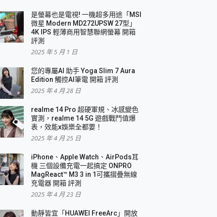
是螢幕也是電視! 一機超多用途「MSI
微星 Modern MD272UPSW 27型」
4K IPS 輕薄商用智慧聯網螢幕 開箱
評測
2025 年 5 月 1 日
您的專屬AI 助手 Yoga Slim 7 Aura
Edition 觸控AI筆電 開箱 評測
2025 年 4 月 28 日
realme 14 Pro 超硬軍規、冰感變色
實測，realme 14 5G 遊戲戰鬥值爆
表，效能x娛樂全都要！
2025 年 4 月 25 日
iPhone、Apple Watch、AirPods耳
機 三個設備充電一起搞定 ONPRO
MagReact™ M3 3 in 1可攜摺疊無線
充電器 開箱 評測
2025 年 4 月 23 日
動靜皆宜「HUAWEI FreeArc」開放