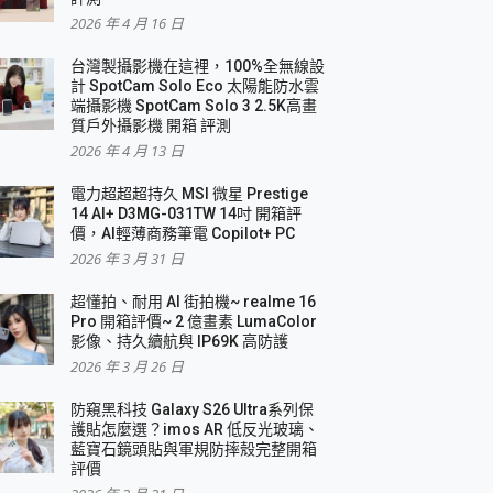
2026 年 4 月 16 日
要！
台灣製攝影機在這裡，100%全無線設
3 in 1可攜摺疊無線充電器 開箱 評測
計 SpotCam Solo Eco 太陽能防水雲
優質
端攝影機 SpotCam Solo 3 2.5K高畫
質戶外攝影機 開箱 評測
2026 年 4 月 13 日
 評測
電力超超超持久 MSI 微星 Prestige
14 AI+ D3MG-031TW 14吋 開箱評
價，AI輕薄商務筆電 Copilot+ PC
2026 年 3 月 31 日
到處走
超懂拍、耐用 AI 街拍機~ realme 16
 開箱 評測
Pro 開箱評價~ 2 億畫素 LumaColor
業界最好的資料救援軟體
影像、持久續航與 IP69K 高防護
2026 年 3 月 26 日
效能~
防窺黑科技 Galaxy S26 Ultra系列保
護貼怎麼選？imos AR 低反光玻璃、
藍寶石鏡頭貼與軍規防摔殼完整開箱
評價
機 vivo V30 Pro