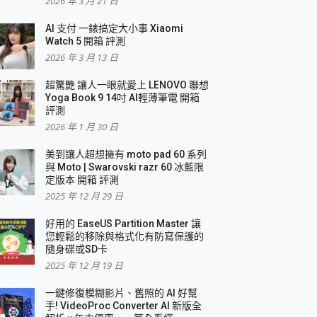
2026 年 3 月 21 日
AI 支付 一錶搞定大小事 Xiaomi
簡單
Watch 5 開箱 評測
2026 年 3 月 13 日
超驚艷 讓人一眼就愛上 LENOVO 聯想
Yoga Book 9 14吋 AI輕薄筆電 開箱
評測
2026 年 1 月 30 日
美到讓人超想擁有 moto pad 60 系列
與 Moto | Swarovski razr 60 冰藍限
定版本 開箱 評測
2025 年 12 月 29 日
好用的 EaseUS Partition Master 讓
您輕鬆的移除與格式化有防寫保護的
隨身碟或SD卡
2025 年 12 月 19 日
一鍵修復模糊影片、舊照的 AI 好幫
手! VideoProc Converter AI 新版全