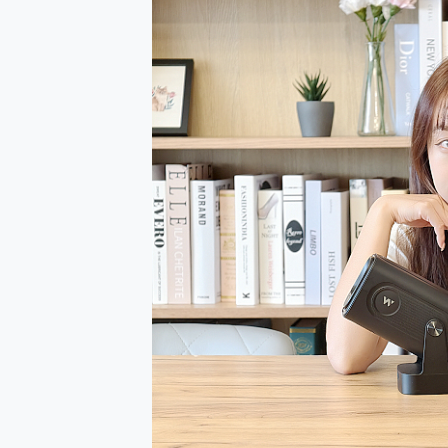
防窺黑科技 Galaxy S2
AI 支付 一錶搞定大小事 Xiao
超驚艷 讓人一眼就愛上 LENOV
美到讓人超想擁有 moto pad 
好用的 EaseUS Parti
一鍵修復模糊影片、舊照的 AI 
小朋友才做選擇 投影機 RG
式生活新體驗
外型超吸晴~ 給您絕佳操控體驗 
開箱~變身「蜘蛛人」椅子軍師
iPhone 17 系列 有認
DJI Osmo Pocket 3
小巧好吸不擋鏡頭 有Qi2認證
會走動的冷暖氣 SONY RE
寶可夢飛人外掛iToolab An
百倍變焦實測~ vivo X200
超好用的 PLAUD NoteP
COMPUTEX 2025 來
自帶線的 有線無線都能充 ONP
飛利浦 JS7310 ⚡【
是螢幕也是電視! 一機超多用途