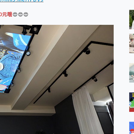
 MSI Claw A1M-026TW 電競掌機 開箱 評測
與超好用的隱磁支架 O-ONE MAG 最會吸的行動電源 開箱 評測
0元哦
😍😍😍
業增距鏡實測：Find X9 Ultra 光學長焦隨手拍，紀錄生活就是這麼
ro 及 moto g37 power上市，登錄在送飛利浦氣炸鍋
iberty 5 Pro Max，有螢幕的耳機會是智商稅嗎?
e Time，加碼愛奇藝黃金雙周卡體驗，專案價最低 NT$0 起