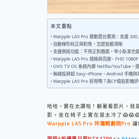
您的專屬AI 助手 Yoga Slim
realme 14 Pro 超硬
iPhone、Apple Watc
本文重點
動靜皆宜「HUAWEI Fr
好玩好拍 vivo V50 ~ 口
Warpple LA5 Pro 靈動雲台實測：支援 
25種洗烘模式一機搞定! Rob
自動梯形校正與對焦，怎麼投都清晰
給 MSI Claw 系列電競掌機
支援側投功能：不用正對牆面，窄小臥室也
B&O 精品級音響! Home+
Warpple LA5 Pro 規格與亮度~ FHD 10
2億 APO蔡司長焦神機降臨~ v
OVO TV OS 系統內建 Netflix/YouTu
EaseUS Vocal Rem
無線投屏超 Easy~iPhone、Android 
3 個超值 MHN 飛人工具分享
Locawhere AnyTo 
Warpple LA5 Pro 好用嗎？高CP值投影
小體積 40000mAh 超大
97.3% 恢復率，資料救援就是這麼
磁碟系統大風吹 有了 磁碟管理程式
哈哈，實在太讚啦！躺著看影片，就
全新 SONY Xperia 
影，坐在椅子上實在是太冷了😱😱
Xiaomi 14 Ultra 開箱
vivo TWS 3e 真
Warpple LA5 Pro 玲瓏輕劇院Pro
讓
MSI Claw 掌機專屬配件包 
人像旗艦 vivo V30 系
限時6折優惠只要NT$4799
👉
https: