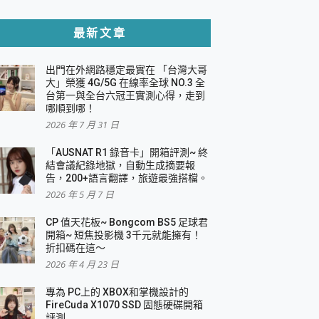
貼與軍規防摔殼完整開箱評價
最新文章
出門在外網路穩定最實在 「台灣大哥
，一篇全看懂
大」榮獲 4G/5G 在線率全球 NO.3 全
台第一與全台六冠王實測心得，走到
機｜結合「 智慧投影 & 煥彩流動 」的沈浸
哪順到哪！
2026 年 7 月 31 日
X 系列 輕量無線電競滑鼠 開箱 評測
多工辦公、爽度滿滿的終極桌面體驗
「AUSNAT R1 錄音卡」開箱評測~ 終
結會議紀錄地獄，自動生成摘要報
好康大放送
告，200+語言翻譯，旅遊最強搭檔。
動電源 開箱 評測
2026 年 5 月 7 日
CP 值天花板~ Bongcom BS5 足球君
開箱~ 短焦投影機 3千元就能擁有！
折扣碼在這～
寫
2026 年 4 月 23 日
挑戰任務抽 PS5！
 開箱 評測
專為 PC上的 XBOX和掌機設計的
與強大供電效能
FireCuda X1070 SSD 固態硬碟開箱
商用智慧聯網螢幕 開箱 評測
評測