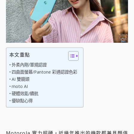
外型超吸晴~ 給您絕佳操控體驗 GravaStar Mercury K1 系列 異星機械鍵盤與 Mercury X 系列 輕量無線電競滑鼠 開箱 評測
開箱~變身「蜘蛛人」椅子軍師！MSI MPG 491CQP QD-OLED 超寬曲面電競螢幕，多工辦公、爽度滿滿的終極桌面體驗
iPhone 17 系列 有認證的防護來囉！ imos 首家導入 UL MCV 行銷宣告驗證的手機配件品牌
DJI Osmo Pocket 3 爽爽帶回家 歡慶 EaseUS 21 週年到來，「Slogan 海報徵稿活動」好康大放送
小巧好吸不擋鏡頭 有Qi2認證的 ONPRO MagReact MXs2 5000mAh薄型磁吸無線急速行動電源 開箱 評測
會走動的冷暖氣 SONY REON POCKET PRO 穿戴式智慧冷暖調溫裝置 開箱 評測
寶可夢飛人外掛iToolab AnyGo全新升級，GO Fest 五折優惠嗨翻天！支援 iOS/Android！
百倍變焦實測~ vivo X200 Pro 與 S25 Ultra 誰能滿足全場景拍攝需求？
超好用的 PLAUD NotePin AI 智慧錄音膠囊~ 您的AI 秘書已上線 每月免費送你 300分鐘轉寫
本文重點
COMPUTEX 2025 來囉！AGI亞奇雷 AI・Gaming・創作儲存方案登場，趕快來AGI亞奇雷挑戰任務抽 PS5！
外柔內剛/軍規認證
自帶線的 有線無線都能充 ONPRO MagReact M5 10000mAh 5合1 磁吸無線急速行動電源 開箱 評測
四曲面螢幕/Pantone 彩通認證色彩
飛利浦 JS7310 ⚡【電急便｜行動儲能救車電源】 可靠的旅行夥伴！帶給您優異的安全性與強大供電效能
AI 雙鏡頭
是螢幕也是電視! 一機超多用途「MSI微星 Modern MD272UPSW 27型」 4K IPS 輕薄商用智慧聯網螢幕 開箱 評測
moto AI
您的專屬AI 助手 Yoga Slim 7 Aura Edition 觸控AI筆電 開箱 評測
realme 14 Pro 超硬軍規、冰感變色實測，realme 14 5G 遊戲戰鬥值爆表，效能x娛樂全都要！
硬體效能/續航
iPhone、Apple Watch、AirPods耳機 三個設備充電一起搞定 ONPRO MagReact™ M3 3 in 1可攜摺疊無線充電器 開箱 評測
優缺點心得
動靜皆宜「HUAWEI FreeArc」開放式耳掛耳機，無感配戴! 超穩超服貼，音質、通話也很優質
好玩好拍 vivo V50 ~ 口袋裡的 Zeiss 潮流攝影棚!
25種洗烘模式一機搞定! Roborock 衣莉莎白 H1 Neo分子篩洗脫烘 AI 滾筒洗衣機
給 MSI Claw 系列電競掌機 最完美的家 MSI Nest Docking Station 掌機專屬擴充底座 開箱 評測
Motorola 實力超硬，近幾年推出的機款都兼具顏值
B&O 精品級音響! Home+ 中嘉寬頻 SoundBox 劇院串流盒 開箱 評測