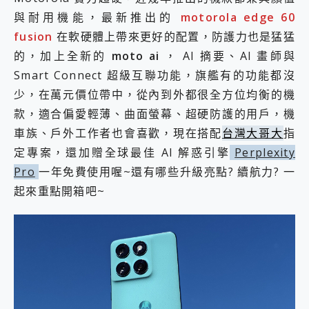
2億 APO蔡司長焦神機降臨~ vivo X200 Pro、vivo X200 就是這麼好拍
與耐用機能，最新推出的
motorola edge 60
EaseUS Vocal Remover 免費線上去聲器一鍵去除人聲 人聲 音樂分離 2024 消除人聲推薦
fusion
在軟硬體上帶來更好的配置，防護力也是猛猛
3 個超值 MHN 飛人工具分享~~ iToolab AnyGo 魔物獵人 Now飛人 ios教學 不出門也可以到處走
的，加上全新的
moto ai
， AI 摘要、AI 畫師與
Locawhere AnyTo 寶可夢飛人 AnyTo 不出門也可以飛遍全世界
小體積 40000mAh 超大容量 一次充5個設備 充好充滿 CUKTECH 酷態科 300W 微型充電站 開箱 評測
Smart Connect 超級互聯功能，旗艦有的功能都沒
97.3% 恢復率，資料救援就是這麼簡單 EaseUS Data Recovery Wizard Free 18.0.0 業界最好的資料救援軟體
少，在萬元價位帶中，從內到外都很全方位均衡的機
磁碟系統大風吹 有了 磁碟管理程式 EaseUS Partition Master 就是這麼簡單
款，適合偏愛輕薄、曲面螢幕、超硬防護的用戶，機
全新 SONY Xperia 1 VI 開箱! 相機實測! 長焦覆蓋更遠更清晰、2日長續航、頂尖影音娛樂效能~
車族、戶外工作者也會喜歡，現在搭配
台灣大哥大
指
Xiaomi 14 Ultra 開箱 評測~ 有深度的 Leica 影像旗艦手機! 加碼小旗艦 Xiaomi 14 開箱 評測
vivo TWS 3e 真無線藍牙耳機智慧降噪升級、音質明亮溫潤，並支援雙設備連接~
定專案，還加贈全球最佳 AI 解惑引擎
Perplexity
MSI Claw 掌機專屬配件包 來囉 完美保護 MSI Claw A1M-026TW 電競掌機
Pro
一年免費使用喔~還有哪些升級亮點? 續航力? 一
人像旗艦 vivo V30 系列 開箱 評測! 首搭蔡司光學鏡頭、攝影棚級柔光環、拍攝功能最好玩的美拍神機 vivo V30 Pro
起來重點開箱吧~
多個願望一次滿足 超強散熱 微星 MSI Claw A1M-026TW 電競掌機 開箱 評測
一吸完美對位 擁有超強吸力與超好用的隱磁支架 O-ONE MAG 最會吸的行動電源 開箱 評測
Motorola edge 70 pro 及 moto g37 power上市，登錄在送飛利浦氣炸鍋
近八千元的 Soundcore Liberty 5 Pro Max，有螢幕的耳機會是智商稅嗎?
ASUS Pad 全面應援 Me Time，加碼愛奇藝黃金雙周卡體驗，專案價最低 NT$0 起
榮耀 HONOR 600 Pro x MOLLY Limited Edition 限量版開賣，攜手味全龍進駐大巨蛋萬人盛典