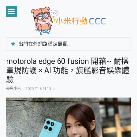
Skip
to
content
出門在外網路穩定最實在 「台灣大哥大」榮獲 4G/5G 在線率全球 NO.3 全台第一與全台六冠王實測心得，走到哪順到哪！
「AUSNAT R1 錄音卡」開箱評測~ 終結會議紀錄地獄，自動生成摘要報告，200+語言翻譯，旅遊最強搭檔。
CP 值天花板~ Bongcom BS5 足球君開箱~ 短焦投影機 3千元就能擁有！ 折扣碼在這～
motorola edge 60 fusion 開箱~ 耐操
專為 PC上的 XBOX和掌機設計的 FireCuda X1070 SSD 固態硬碟開箱 評測
軍規防護 × AI 功能，旗艦影音娛樂體
台灣製攝影機在這裡，100%全無線設計 SpotCam Solo Eco 太陽能防水雲端攝影機 SpotCam Solo 3 2.5K高畫質戶外攝影機 開箱 評測
電力超超超持久 MSI 微星 Prestige 14 AI+ D3MG-031TW 14吋 開箱評價，AI輕薄商務筆電 Copilot+ PC
驗
超懂拍、耐用 AI 街拍機~ realme 16 Pro 開箱評價~ 2 億畫素 LumaColor 影像、持久續航與 IP69K 高防護
麥兜小米
2025 年 8 月 15 日
防窺黑科技 Galaxy S26 Ultra系列保護貼怎麼選？imos AR 低反光玻璃、藍寶石鏡頭貼與軍規防摔殼完整開箱評價
AI 支付 一錶搞定大小事 Xiaomi Watch 5 開箱 評測
超驚艷 讓人一眼就愛上 LENOVO 聯想 Yoga Book 9 14吋 AI輕薄筆電 開箱 評測
美到讓人超想擁有 moto pad 60 系列 與 Moto | Swarovski razr 60 冰藍限定版本 開箱 評測
好用的 EaseUS Partition Master 讓您輕鬆的移除與格式化有防寫保護的隨身碟或SD卡
一鍵修復模糊影片、舊照的 AI 好幫手! VideoProc Converter AI 新版全解析 × 年末優惠，一篇全看懂
小朋友才做選擇 投影機 RGB藍牙音響 氛圍情境燈 我通通都要！ Starfish 2 幻彩膠囊投影機｜結合「 智慧投影 & 煥彩流動 」的沈浸式生活新體驗