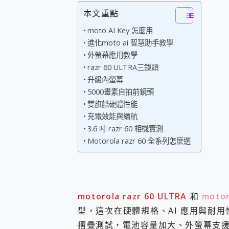
您的專屬AI 助手 Yoga Slim
本文重點
realme 14 Pro 超硬
moto AI Key 怎麼用
iPhone、Apple Watc
進化moto ai 智慧助手教學
動靜皆宜「HUAWEI Fr
好玩好拍 vivo V50 ~ 口
外螢幕應用教學
25種洗烘模式一機搞定! Rob
razr 60 ULTRA三鏡頭
給 MSI Claw 系列電競掌機
升級內螢幕
B&O 精品級音響! Home+
5000畫素自拍前鏡頭
2億 APO蔡司長焦神機降臨~ v
雙旗艦硬體性能
EaseUS Vocal Rem
充電效能與續航
3 個超值 MHN 飛人工具分享
3.6 吋 razr 60 相機實測
Locawhere AnyTo 
Motorola razr 60 全系列怎麼選
小體積 40000mAh 超大
97.3% 恢復率，資料救援就是這麼
磁碟系統大風吹 有了 磁碟管理程式
全新 SONY Xperia 
Xiaomi 14 Ultra 開箱
motorola razr 60 ULTRA
和
motoro
vivo TWS 3e 真
型，這次在硬體規格、AI 應用與耐用
MSI Claw 掌機專屬配件包 
人像旗艦 vivo V30 系
摺疊測試，電池容量加大、外螢幕支援