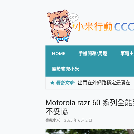
Skip
to
content
HOME
手機開箱/周邊
筆電主
關於麥兜小米
最新文章:
出門在外網路穩定最實在 「
「AUSNAT R1 錄音
CP 值天花板~ Bongco
Motorola razr 60 
專為 PC上的 XBOX和掌機設計
台灣製攝影機在這裡，100%全無
不妥協
測
麥兜小米
2025 年 6 月 2 日
電力超超超持久 MSI 微星 Pre
超懂拍、耐用 AI 街拍機~ re