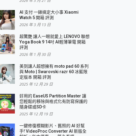
2026 年 3 月 21 日
AI 支付 一錶搞定大小事 Xiaomi
簡單
Watch 5 開箱 評測
2026 年 3 月 13 日
超驚艷 讓人一眼就愛上 LENOVO 聯想
Yoga Book 9 14吋 AI輕薄筆電 開箱
評測
2026 年 1 月 30 日
美到讓人超想擁有 moto pad 60 系列
與 Moto | Swarovski razr 60 冰藍限
定版本 開箱 評測
2025 年 12 月 29 日
好用的 EaseUS Partition Master 讓
您輕鬆的移除與格式化有防寫保護的
隨身碟或SD卡
2025 年 12 月 19 日
一鍵修復模糊影片、舊照的 AI 好幫
手! VideoProc Converter AI 新版全