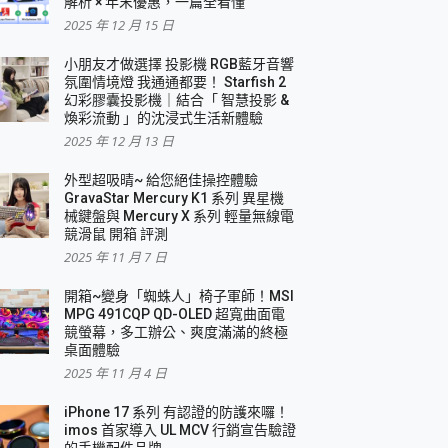
解析 × 年末優惠，一篇全看懂
2025 年 12 月 15 日
小朋友才做選擇 投影機 RGB藍牙音響
氛圍情境燈 我通通都要！ Starfish 2
幻彩膠囊投影機｜結合「 智慧投影 &
煥彩流動 」的沈浸式生活新體驗
2025 年 12 月 13 日
外型超吸晴~ 給您絕佳操控體驗
GravaStar Mercury K1 系列 異星機
械鍵盤與 Mercury X 系列 輕量無線電
競滑鼠 開箱 評測
2025 年 11 月 7 日
開箱~變身「蜘蛛人」椅子軍師！MSI
MPG 491CQP QD-OLED 超寬曲面電
競螢幕，多工辦公、爽度滿滿的終極
桌面體驗
2025 年 11 月 4 日
iPhone 17 系列 有認證的防護來囉！
imos 首家導入 UL MCV 行銷宣告驗證
的手機配件品牌