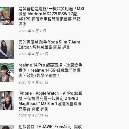
是螢幕也是電視! 一機超多用途「MSI
微星 Modern MD272UPSW 27型」
4K IPS 輕薄商用智慧聯網螢幕 開箱
評測
2025 年 5 月 1 日
您的專屬AI 助手 Yoga Slim 7 Aura
Edition 觸控AI筆電 開箱 評測
2025 年 4 月 28 日
realme 14 Pro 超硬軍規、冰感變色
實測，realme 14 5G 遊戲戰鬥值爆
表，效能x娛樂全都要！
2025 年 4 月 25 日
iPhone、Apple Watch、AirPods耳
機 三個設備充電一起搞定 ONPRO
MagReact™ M3 3 in 1可攜摺疊無線
充電器 開箱 評測
2025 年 4 月 23 日
動靜皆宜「HUAWEI FreeArc」開放