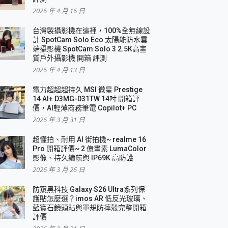
2026 年 4 月 16 日
要！
台灣製攝影機在這裡，100%全無線設
3 in 1可攜摺疊無線充電器 開箱 評測
計 SpotCam Solo Eco 太陽能防水雲
優質
端攝影機 SpotCam Solo 3 2.5K高畫
質戶外攝影機 開箱 評測
2026 年 4 月 13 日
 評測
電力超超超持久 MSI 微星 Prestige
14 AI+ D3MG-031TW 14吋 開箱評
價，AI輕薄商務筆電 Copilot+ PC
2026 年 3 月 31 日
到處走
超懂拍、耐用 AI 街拍機~ realme 16
 開箱 評測
Pro 開箱評價~ 2 億畫素 LumaColor
業界最好的資料救援軟體
影像、持久續航與 IP69K 高防護
2026 年 3 月 26 日
效能~
防窺黑科技 Galaxy S26 Ultra系列保
護貼怎麼選？imos AR 低反光玻璃、
藍寶石鏡頭貼與軍規防摔殼完整開箱
評價
機 vivo V30 Pro