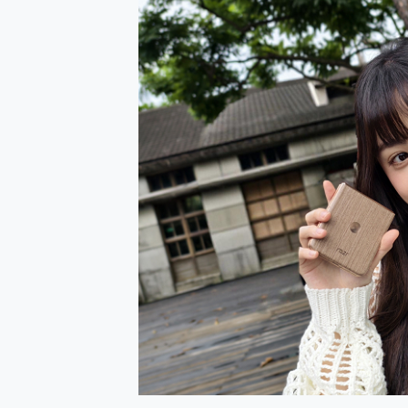
防窺黑科技 Galaxy S2
AI 支付 一錶搞定大小事 Xiao
超驚艷 讓人一眼就愛上 LENOV
美到讓人超想擁有 moto pad 
好用的 EaseUS Parti
一鍵修復模糊影片、舊照的 AI 
小朋友才做選擇 投影機 RG
式生活新體驗
外型超吸晴~ 給您絕佳操控體驗 
開箱~變身「蜘蛛人」椅子軍師
iPhone 17 系列 有認
DJI Osmo Pocket 3
小巧好吸不擋鏡頭 有Qi2認證
會走動的冷暖氣 SONY RE
寶可夢飛人外掛iToolab An
百倍變焦實測~ vivo X200
超好用的 PLAUD NoteP
COMPUTEX 2025 來
自帶線的 有線無線都能充 ONP
飛利浦 JS7310 ⚡【
是螢幕也是電視! 一機超多用途