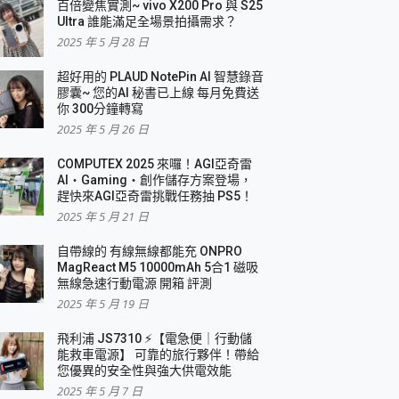
百倍變焦實測~ vivo X200 Pro 與 S25
Ultra 誰能滿足全場景拍攝需求？
2025 年 5 月 28 日
超好用的 PLAUD NotePin AI 智慧錄音
膠囊~ 您的AI 秘書已上線 每月免費送
你 300分鐘轉寫
2025 年 5 月 26 日
COMPUTEX 2025 來囉！AGI亞奇雷
AI・Gaming・創作儲存方案登場，
趕快來AGI亞奇雷挑戰任務抽 PS5！
2025 年 5 月 21 日
自帶線的 有線無線都能充 ONPRO
MagReact M5 10000mAh 5合1 磁吸
無線急速行動電源 開箱 評測
2025 年 5 月 19 日
飛利浦 JS7310 ⚡【電急便｜行動儲
能救車電源】 可靠的旅行夥伴！帶給
您優異的安全性與強大供電效能
2025 年 5 月 7 日