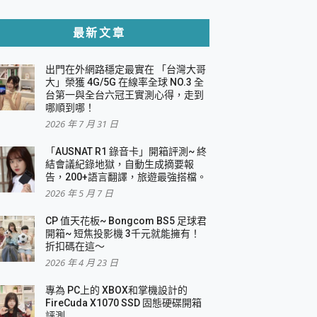
貼與軍規防摔殼完整開箱評價
最新文章
出門在外網路穩定最實在 「台灣大哥
，一篇全看懂
大」榮獲 4G/5G 在線率全球 NO.3 全
台第一與全台六冠王實測心得，走到
機｜結合「 智慧投影 & 煥彩流動 」的沈浸
哪順到哪！
2026 年 7 月 31 日
X 系列 輕量無線電競滑鼠 開箱 評測
多工辦公、爽度滿滿的終極桌面體驗
「AUSNAT R1 錄音卡」開箱評測~ 終
結會議紀錄地獄，自動生成摘要報
好康大放送
告，200+語言翻譯，旅遊最強搭檔。
動電源 開箱 評測
2026 年 5 月 7 日
CP 值天花板~ Bongcom BS5 足球君
開箱~ 短焦投影機 3千元就能擁有！
折扣碼在這～
寫
2026 年 4 月 23 日
挑戰任務抽 PS5！
 開箱 評測
專為 PC上的 XBOX和掌機設計的
與強大供電效能
FireCuda X1070 SSD 固態硬碟開箱
商用智慧聯網螢幕 開箱 評測
評測