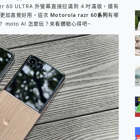
 MSI Claw A1M-026TW 電競掌機 開箱 評測
razr 60 ULTRA 外螢幕直接拉滿到 4 吋滿版，還有
與超好用的隱磁支架 O-ONE MAG 最會吸的行動電源 開箱 評測
 體驗更加直覺好用，這次
Motorola razr 60系列
有哪
業增距鏡實測：Find X9 Ultra 光學長焦隨手拍，紀錄生活就是這麼
moto AI 怎麼玩？來看體驗心得吧~
ro 及 moto g37 power上市，登錄在送飛利浦氣炸鍋
iberty 5 Pro Max，有螢幕的耳機會是智商稅嗎?
e Time，加碼愛奇藝黃金雙周卡體驗，專案價最低 NT$0 起