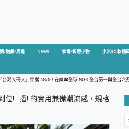
機/遊戲/周邊
NEWS
家電/智慧小物
小米3C 軟體
台灣大哥大」榮獲 4G/5G 在線率全球 NO.3 全台第一與全
卡」開箱評測~ 終結會議紀錄地獄，自動生成摘要報告，200+語言
m BS5 足球君開箱~ 短焦投影機 3千元就能擁有！ 折扣碼在這～
系列全能到位! 摺! 的實用兼備潮流感，規格
的 FireCuda X1070 SSD 固態硬碟開箱 評測
線設計 SpotCam Solo Eco 太陽能防水雲端攝影機 SpotCam
S
stige 14 AI+ D3MG-031TW 14吋 開箱評價，AI輕薄商務筆電 Co
FO
alme 16 Pro 開箱評價~ 2 億畫素 LumaColor 影像、持久續航與