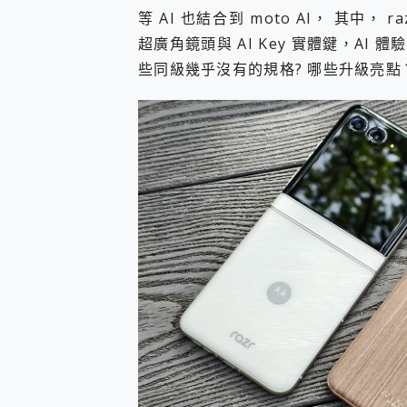
多個願望一次滿足 超強散熱 微星
等 AI 也結合到 moto AI， 其中， 
一吸完美對位 擁有超強吸力
超廣角鏡頭與 AI Key 實體鍵，AI
OPPO 哈蘇 300mm 專
些同級幾乎沒有的規格? 哪些升級亮點？ 
Motorola edge 70 p
近八千元的 Soundcore L
ASUS Pad 全面應援 M