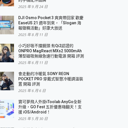
2025 年 9 月 24 日
DJI Osmo Pocket 3 爽爽帶回家 歡慶
EaseUS 21 週年到來，「Slogan 海
報徵稿活動」好康大放送
2025 年 8 月 11 日
小巧好吸不擋鏡頭 有Qi2認證的
ONPRO MagReact MXs2 5000mAh
薄型磁吸無線急速行動電源 開箱 評測
2025 年 6 月 11 日
會走動的冷暖氣 SONY REON
POCKET PRO 穿戴式智慧冷暖調溫裝
置 開箱 評測
2025 年 6 月 6 日
寶可夢飛人外掛iToolab AnyGo全新
升級，GO Fest 五折優惠嗨翻天！支
援 iOS/Android！
2025 年 5 月 30 日