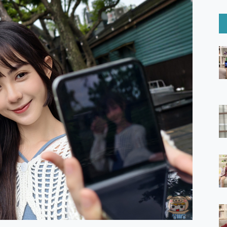
6 Ultra系列保護貼怎麼選？imos AR 低反光玻璃、藍寶石鏡頭
mi Watch 5 開箱 評測
O 聯想 Yoga Book 9 14吋 AI輕薄筆電 開箱 評測
60 系列 與 Moto | Swarovski razr 60 冰藍限定版本 開箱 評測
tion Master 讓您輕鬆的移除與格式化有防寫保護的隨身碟或SD卡
好幫手! VideoProc Converter AI 新版全解析 × 年末優惠
B藍牙音響 氛圍情境燈 我通通都要！ Starfish 2 幻彩膠囊投影
GravaStar Mercury K1 系列 異星機械鍵盤與 Mercury 
！MSI MPG 491CQP QD-OLED 超寬曲面電競螢幕，
證的防護來囉！ imos 首家導入 UL MCV 行銷宣告驗證的手機配件品牌
 爽爽帶回家 歡慶 EaseUS 21 週年到來，「Slogan 海報徵稿活動」
的 ONPRO MagReact MXs2 5000mAh薄型磁吸無線急速行
ON POCKET PRO 穿戴式智慧冷暖調溫裝置 開箱 評測
yGo全新升級，GO Fest 五折優惠嗨翻天！支援 iOS/Android！
 Pro 與 S25 Ultra 誰能滿足全場景拍攝需求？
in AI 智慧錄音膠囊~ 您的AI 秘書已上線 每月免費送你 300分鐘轉
囉！AGI亞奇雷 AI・Gaming・創作儲存方案登場，趕快來AGI亞奇雷
RO MagReact M5 10000mAh 5合1 磁吸無線急速行動電源
電急便｜行動儲能救車電源】 可靠的旅行夥伴！帶給您優異的安全性
「MSI微星 Modern MD272UPSW 27型」 4K IPS 輕薄