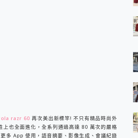
 7 Aura Edition 觸控AI筆電 開箱 評測
軍規、冰感變色實測，realme 14 5G 遊戲戰鬥值爆表，效能x娛樂全都
h、AirPods耳機 三個設備充電一起搞定 ONPRO MagReact™ M3 
eeArc」開放式耳掛耳機，無感配戴! 超穩超服貼，音質、通話也很
袋裡的 Zeiss 潮流攝影棚!
orock 衣莉莎白 H1 Neo分子篩洗脫烘 AI 滾筒洗衣機
 最完美的家 MSI Nest Docking Station 掌機專屬擴充底座 開箱
 中嘉寬頻 SoundBox 劇院串流盒 開箱 評測
ivo X200 Pro、vivo X200 就是這麼好拍
over 免費線上去聲器一鍵去除人聲 人聲 音樂分離 2024 消除人聲推薦
~~ iToolab AnyGo 魔物獵人 Now飛人 ios教學 不出門也可以
寶可夢飛人 AnyTo 不出門也可以飛遍全世界
容量 一次充5個設備 充好充滿 CUKTECH 酷態科 300W 微型充電站
簡單 EaseUS Data Recovery Wizard Free 18.0.0 
 EaseUS Partition Master 就是這麼簡單
1 VI 開箱! 相機實測! 長焦覆蓋更遠更清晰、2日長續航、頂尖影音娛樂
 評測~ 有深度的 Leica 影像旗艦手機! 加碼小旗艦 Xiaomi 14 開箱 評測
la razr 60
再次美出新標竿! 不只有精品時尚外
無線藍牙耳機智慧降噪升級、音質明亮溫潤，並支援雙設備連接~
性上也全面進化，全系列通過高達 80 萬次的嚴格
來囉 完美保護 MSI Claw A1M-026TW 電競掌機
列 開箱 評測! 首搭蔡司光學鏡頭、攝影棚級柔光環、拍攝功能最好玩的美拍神
更多 App 使用，語音摘要、影像生成、會議紀錄