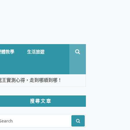
硬體教學
生活旅遊
台六冠王實測心得，走到哪順到哪！
翻譯，旅遊最強搭檔。
搜尋文章
 Solo 3 2.5K高畫質戶外攝影機 開箱 評
EARCH
pilot+ PC
R:
 IP69K 高防護