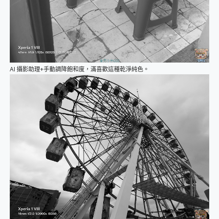
AI 攝影助理+手動調降飽和度，滿喜歡這種乾淨純色。