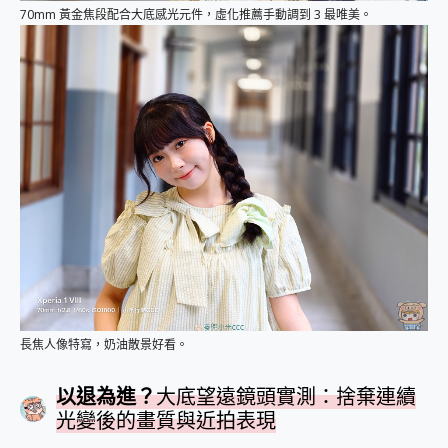
70mm 黃金焦段配合大底感光元件，虛化推薦手動調到 3 最唯美。
長焦人像特寫，奶油散景好看。
以退為進？
大底望遠鏡頭實測：捨棄連續
光變後的畫質與近拍表現