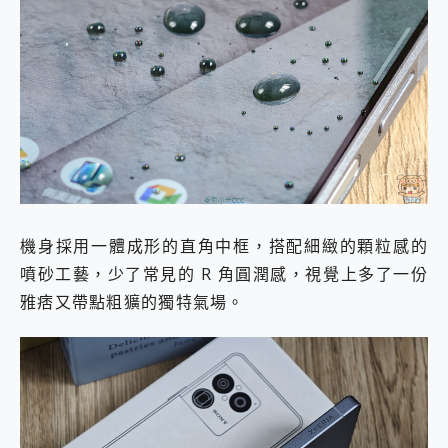
機身採用一體成形的直角中框，搭配細緻的顆粒感的
噴砂工藝，少了常見的 R 角圓潤感，視覺上多了一份
雅痞又帶點粗獷的獨特氣場。