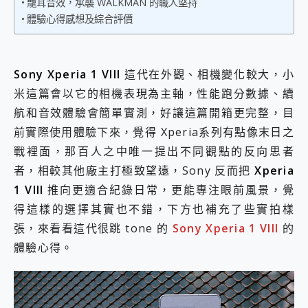
寵耳音效，承襲 WALKMAN 的職人堅持
2億 APO蔡司長焦神機降臨~ vivo X200 Pro、vivo X200 就是這麼好拍
體驗心得感想及綜合評價
EaseUS Vocal Remover 免費線上去聲器一鍵去除人聲 人聲 音樂分離 2024 消除人聲推薦
3 個超值 MHN 飛人工具分享~~ iToolab AnyGo 魔物獵人 Now飛人 ios教學 不出門也可以到處走
Locawhere AnyTo 寶可夢飛人 AnyTo 不出門也可以飛遍全世界
小體積 40000mAh 超大容量 一次充5個設備 充好充滿 CUKTECH 酷態科 300W 微型充電站 開箱 評測
Sony Xperia 1 VIII
這代在外觀、相機變化較大，小
97.3% 恢復率，資料救援就是這麼簡單 EaseUS Data Recovery Wizard Free 18.0.0 業界最好的資料救援軟體
米這篇會以它的相機表現為主軸，性能跑分數據、續
磁碟系統大風吹 有了 磁碟管理程式 EaseUS Partition Master 就是這麼簡單
航和音效體驗會簡單實測，好讓這篇開箱更完整，目
全新 SONY Xperia 1 VI 開箱! 相機實測! 長焦覆蓋更遠更清晰、2日長續航、頂尖影音娛樂效能~
前實際使用體驗下來，覺得 Xperia系列有點像末日之
Xiaomi 14 Ultra 開箱 評測~ 有深度的 Leica 影像旗艦手機! 加碼小旗艦 Xiaomi 14 開箱 評測
vivo TWS 3e 真無線藍牙耳機智慧降噪升級、音質明亮溫潤，並支援雙設備連接~
戰裡面，那百人之中唯一提出不同觀點的反向思者
MSI Claw 掌機專屬配件包 來囉 完美保護 MSI Claw A1M-026TW 電競掌機
者，相較其他廠主打極致望遠，Sony 反而把
Xperia
人像旗艦 vivo V30 系列 開箱 評測! 首搭蔡司光學鏡頭、攝影棚級柔光環、拍攝功能最好玩的美拍神機 vivo V30 Pro
1 VIII
推向更適合紀錄日常，更能專注眼前風景，覺
多個願望一次滿足 超強散熱 微星 MSI Claw A1M-026TW 電競掌機 開箱 評測
得這樣的選擇其實也不錯，下方也補充了些實拍樣
一吸完美對位 擁有超強吸力與超好用的隱磁支架 O-ONE MAG 最會吸的行動電源 開箱 評測
OPPO 哈蘇 300mm 專業增距鏡實測：Find X9 Ultra 光學長焦隨手拍，紀錄生活就是這麼簡單
張，來看看這代很跳 tone 的
Sony Xperia 1 VIII
的
Motorola edge 70 pro 及 moto g37 power上市，登錄在送飛利浦氣炸鍋
體驗心得。
近八千元的 Soundcore Liberty 5 Pro Max，有螢幕的耳機會是智商稅嗎?
ASUS Pad 全面應援 Me Time，加碼愛奇藝黃金雙周卡體驗，專案價最低 NT$0 起