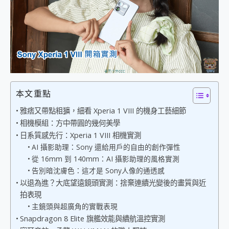
外型超吸晴~ 給您絕佳操控體驗 GravaStar Mercury K1 系列 異星機械鍵盤與 Mercury X 系列 輕量無線電競滑鼠 開箱 評測
開箱~變身「蜘蛛人」椅子軍師！MSI MPG 491CQP QD-OLED 超寬曲面電競螢幕，多工辦公、爽度滿滿的終極桌面體驗
iPhone 17 系列 有認證的防護來囉！ imos 首家導入 UL MCV 行銷宣告驗證的手機配件品牌
DJI Osmo Pocket 3 爽爽帶回家 歡慶 EaseUS 21 週年到來，「Slogan 海報徵稿活動」好康大放送
小巧好吸不擋鏡頭 有Qi2認證的 ONPRO MagReact MXs2 5000mAh薄型磁吸無線急速行動電源 開箱 評測
會走動的冷暖氣 SONY REON POCKET PRO 穿戴式智慧冷暖調溫裝置 開箱 評測
寶可夢飛人外掛iToolab AnyGo全新升級，GO Fest 五折優惠嗨翻天！支援 iOS/Android！
百倍變焦實測~ vivo X200 Pro 與 S25 Ultra 誰能滿足全場景拍攝需求？
超好用的 PLAUD NotePin AI 智慧錄音膠囊~ 您的AI 秘書已上線 每月免費送你 300分鐘轉寫
本文重點
COMPUTEX 2025 來囉！AGI亞奇雷 AI・Gaming・創作儲存方案登場，趕快來AGI亞奇雷挑戰任務抽 PS5！
雅痞又帶點粗獷，細看 Xperia 1 VIII 的機身工藝細節
自帶線的 有線無線都能充 ONPRO MagReact M5 10000mAh 5合1 磁吸無線急速行動電源 開箱 評測
相機模組：方中帶圓的幾何美學
飛利浦 JS7310 ⚡【電急便｜行動儲能救車電源】 可靠的旅行夥伴！帶給您優異的安全性與強大供電效能
日系質感先行：Xperia 1 VIII 相機實測
是螢幕也是電視! 一機超多用途「MSI微星 Modern MD272UPSW 27型」 4K IPS 輕薄商用智慧聯網螢幕 開箱 評測
AI 攝影助理：Sony 還給用戶的自由的創作彈性
您的專屬AI 助手 Yoga Slim 7 Aura Edition 觸控AI筆電 開箱 評測
從 16mm 到 140mm：AI 攝影助理的風格實測
realme 14 Pro 超硬軍規、冰感變色實測，realme 14 5G 遊戲戰鬥值爆表，效能x娛樂全都要！
告別暗沈膚色：這才是 Sony人像的通透感
iPhone、Apple Watch、AirPods耳機 三個設備充電一起搞定 ONPRO MagReact™ M3 3 in 1可攜摺疊無線充電器 開箱 評測
動靜皆宜「HUAWEI FreeArc」開放式耳掛耳機，無感配戴! 超穩超服貼，音質、通話也很優質
以退為進？大底望遠鏡頭實測：捨棄連續光變後的畫質與近
好玩好拍 vivo V50 ~ 口袋裡的 Zeiss 潮流攝影棚!
拍表現
25種洗烘模式一機搞定! Roborock 衣莉莎白 H1 Neo分子篩洗脫烘 AI 滾筒洗衣機
主鏡頭與超廣角的實戰表現
給 MSI Claw 系列電競掌機 最完美的家 MSI Nest Docking Station 掌機專屬擴充底座 開箱 評測
Snapdragon 8 Elite 旗艦效能與續航溫控實測
B&O 精品級音響! Home+ 中嘉寬頻 SoundBox 劇院串流盒 開箱 評測