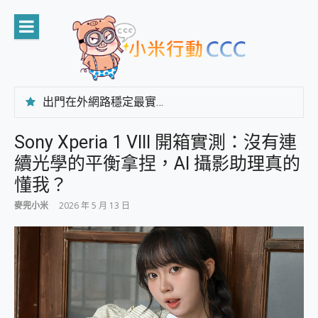
Skip
to
content
出門在外網路穩定最實在 「台灣大哥大」榮獲 4G/5G 在線率全球 NO.3 全台第一與全台六冠王實測心得，走到哪順到哪！
「AUSNAT R1 錄音卡」開箱評測~ 終結會議紀錄地獄，自動生成摘要報告，200+語言翻譯，旅遊最強搭檔。
CP 值天花板~ Bongcom BS5 足球君開箱~ 短焦投影機 3千元就能擁有！ 折扣碼在這～
Sony Xperia 1 VIII 開箱實測：沒有連
專為 PC上的 XBOX和掌機設計的 FireCuda X1070 SSD 固態硬碟開箱 評測
續光學的平衡拿捏，AI 攝影助理真的
台灣製攝影機在這裡，100%全無線設計 SpotCam Solo Eco 太陽能防水雲端攝影機 SpotCam Solo 3 2.5K高畫質戶外攝影機 開箱 評測
電力超超超持久 MSI 微星 Prestige 14 AI+ D3MG-031TW 14吋 開箱評價，AI輕薄商務筆電 Copilot+ PC
懂我？
超懂拍、耐用 AI 街拍機~ realme 16 Pro 開箱評價~ 2 億畫素 LumaColor 影像、持久續航與 IP69K 高防護
麥兜小米
2026 年 5 月 13 日
防窺黑科技 Galaxy S26 Ultra系列保護貼怎麼選？imos AR 低反光玻璃、藍寶石鏡頭貼與軍規防摔殼完整開箱評價
AI 支付 一錶搞定大小事 Xiaomi Watch 5 開箱 評測
超驚艷 讓人一眼就愛上 LENOVO 聯想 Yoga Book 9 14吋 AI輕薄筆電 開箱 評測
美到讓人超想擁有 moto pad 60 系列 與 Moto | Swarovski razr 60 冰藍限定版本 開箱 評測
好用的 EaseUS Partition Master 讓您輕鬆的移除與格式化有防寫保護的隨身碟或SD卡
一鍵修復模糊影片、舊照的 AI 好幫手! VideoProc Converter AI 新版全解析 × 年末優惠，一篇全看懂
小朋友才做選擇 投影機 RGB藍牙音響 氛圍情境燈 我通通都要！ Starfish 2 幻彩膠囊投影機｜結合「 智慧投影 & 煥彩流動 」的沈浸式生活新體驗