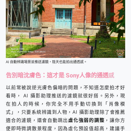
AI 自動辨識場景並推送濾鏡，陰天也能拍出通透感。
告別暗沈膚色：這才是 Sony人像的通透
感
以前常被說逆光膚色偏暗的問題，不知道怎麼拍才好
看時， AI 攝影助理推送的濾鏡就很好搭。另外，現
在拍人的時候，你完全不用手動切換到「肖像模
式」，只要系統辨識到人物，AI 攝影助理除了會推薦
適合的濾鏡，還會自動跳出
虛化強弱的調整
，讓你方
便即時微調散景程度，因為虛化預設值超高，建議手