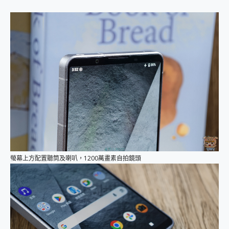
螢幕上方配置聽筒及喇叭，1200萬畫素自拍鏡頭