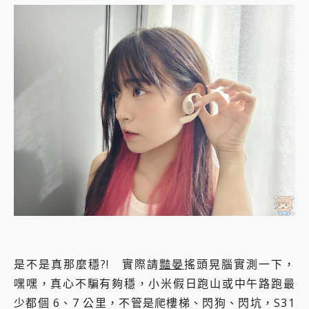
是不是真那麼穩?! 實際請
豔晏
搖頭晃腦實測一下，
嘿嘿，真心不騙有夠穩，小米假日跑山或中午路跑最
少都個 6、7 公里，不管是爬樓梯、閃狗、閃坑，S31