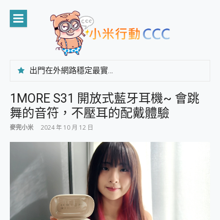
Skip
to
content
出門在外網路穩定最實在 「台灣大哥大」榮獲 4G/5G 在線率全球 NO.3 全台第一與全台六冠王實測心得，走到哪順到哪！
「AUSNAT R1 錄音卡」開箱評測~ 終結會議紀錄地獄，自動生成摘要報告，200+語言翻譯，旅遊最強搭檔。
CP 值天花板~ Bongcom BS5 足球君開箱~ 短焦投影機 3千元就能擁有！ 折扣碼在這～
1MORE S31 開放式藍牙耳機~ 會跳
專為 PC上的 XBOX和掌機設計的 FireCuda X1070 SSD 固態硬碟開箱 評測
舞的音符，不壓耳的配戴體驗
台灣製攝影機在這裡，100%全無線設計 SpotCam Solo Eco 太陽能防水雲端攝影機 SpotCam Solo 3 2.5K高畫質戶外攝影機 開箱 評測
電力超超超持久 MSI 微星 Prestige 14 AI+ D3MG-031TW 14吋 開箱評價，AI輕薄商務筆電 Copilot+ PC
麥兜小米
2024 年 10 月 12 日
超懂拍、耐用 AI 街拍機~ realme 16 Pro 開箱評價~ 2 億畫素 LumaColor 影像、持久續航與 IP69K 高防護
防窺黑科技 Galaxy S26 Ultra系列保護貼怎麼選？imos AR 低反光玻璃、藍寶石鏡頭貼與軍規防摔殼完整開箱評價
AI 支付 一錶搞定大小事 Xiaomi Watch 5 開箱 評測
超驚艷 讓人一眼就愛上 LENOVO 聯想 Yoga Book 9 14吋 AI輕薄筆電 開箱 評測
美到讓人超想擁有 moto pad 60 系列 與 Moto | Swarovski razr 60 冰藍限定版本 開箱 評測
好用的 EaseUS Partition Master 讓您輕鬆的移除與格式化有防寫保護的隨身碟或SD卡
一鍵修復模糊影片、舊照的 AI 好幫手! VideoProc Converter AI 新版全解析 × 年末優惠，一篇全看懂
小朋友才做選擇 投影機 RGB藍牙音響 氛圍情境燈 我通通都要！ Starfish 2 幻彩膠囊投影機｜結合「 智慧投影 & 煥彩流動 」的沈浸式生活新體驗