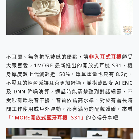
外型超吸晴~ 給您絕佳操控體驗 GravaStar Mercury K1 系列 異星機械鍵盤與 Mercury X 系列 輕量無線電競滑鼠 開箱 評測
開箱~變身「蜘蛛人」椅子軍師！MSI MPG 491CQP QD-OLED 超寬曲面電競螢幕，多工辦公、爽度滿滿的終極桌面體驗
iPhone 17 系列 有認證的防護來囉！ imos 首家導入 UL MCV 行銷宣告驗證的手機配件品牌
DJI Osmo Pocket 3 爽爽帶回家 歡慶 EaseUS 21 週年到來，「Slogan 海報徵稿活動」好康大放送
小巧好吸不擋鏡頭 有Qi2認證的 ONPRO MagReact MXs2 5000mAh薄型磁吸無線急速行動電源 開箱 評測
會走動的冷暖氣 SONY REON POCKET PRO 穿戴式智慧冷暖調溫裝置 開箱 評測
寶可夢飛人外掛iToolab AnyGo全新升級，GO Fest 五折優惠嗨翻天！支援 iOS/Android！
百倍變焦實測~ vivo X200 Pro 與 S25 Ultra 誰能滿足全場景拍攝需求？
超好用的 PLAUD NotePin AI 智慧錄音膠囊~ 您的AI 秘書已上線 每月免費送你 300分鐘轉寫
不耳悶、無負擔配戴感的優點，讓
非入耳式耳機
頗受
COMPUTEX 2025 來囉！AGI亞奇雷 AI・Gaming・創作儲存方案登場，趕快來AGI亞奇雷挑戰任務抽 PS5！
大眾喜愛，1MORE 最新推出的開放式耳機 S31，機
自帶線的 有線無線都能充 ONPRO MagReact M5 10000mAh 5合1 磁吸無線急速行動電源 開箱 評測
身厚度較上代減輕近 50%，單耳重量也只有 8.2g，
飛利浦 JS7310 ⚡【電急便｜行動儲能救車電源】 可靠的旅行夥伴！帶給您優異的安全性與強大供電效能
不壓耳的輕盈感讓耳朵更加舒適，並搭載四麥
AI ENC
是螢幕也是電視! 一機超多用途「MSI微星 Modern MD272UPSW 27型」 4K IPS 輕薄商用智慧聯網螢幕 開箱 評測
您的專屬AI 助手 Yoga Slim 7 Aura Edition 觸控AI筆電 開箱 評測
及
DNN
降噪演算，通話時能清楚聽到對話細節，不
realme 14 Pro 超硬軍規、冰感變色實測，realme 14 5G 遊戲戰鬥值爆表，效能x娛樂全都要！
受吵雜環境音干擾，音質依舊高水準，對於有需長時
iPhone、Apple Watch、AirPods耳機 三個設備充電一起搞定 ONPRO MagReact™ M3 3 in 1可攜摺疊無線充電器 開箱 評測
間工作使用或戶外運動，都有滿分的配戴體驗，來看
動靜皆宜「HUAWEI FreeArc」開放式耳掛耳機，無感配戴! 超穩超服貼，音質、通話也很優質
「1MORE開放式藍牙耳機 S31」
的心得分享吧
好玩好拍 vivo V50 ~ 口袋裡的 Zeiss 潮流攝影棚!
25種洗烘模式一機搞定! Roborock 衣莉莎白 H1 Neo分子篩洗脫烘 AI 滾筒洗衣機
給 MSI Claw 系列電競掌機 最完美的家 MSI Nest Docking Station 掌機專屬擴充底座 開箱 評測
B&O 精品級音響! Home+ 中嘉寬頻 SoundBox 劇院串流盒 開箱 評測