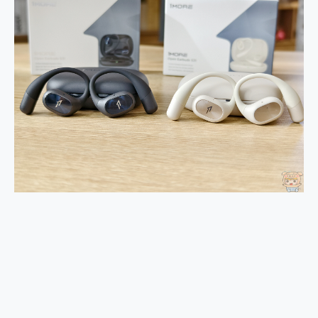
2億 APO蔡司長焦神機降臨~ vivo X200 Pro、vivo X200 就是這麼好拍
EaseUS Vocal Remover 免費線上去聲器一鍵去除人聲 人聲 音樂分離 2024 消除人聲推薦
3 個超值 MHN 飛人工具分享~~ iToolab AnyGo 魔物獵人 Now飛人 ios教學 不出門也可以到處走
Locawhere AnyTo 寶可夢飛人 AnyTo 不出門也可以飛遍全世界
小體積 40000mAh 超大容量 一次充5個設備 充好充滿 CUKTECH 酷態科 300W 微型充電站 開箱 評測
97.3% 恢復率，資料救援就是這麼簡單 EaseUS Data Recovery Wizard Free 18.0.0 業界最好的資料救援軟體
磁碟系統大風吹 有了 磁碟管理程式 EaseUS Partition Master 就是這麼簡單
全新 SONY Xperia 1 VI 開箱! 相機實測! 長焦覆蓋更遠更清晰、2日長續航、頂尖影音娛樂效能~
Xiaomi 14 Ultra 開箱 評測~ 有深度的 Leica 影像旗艦手機! 加碼小旗艦 Xiaomi 14 開箱 評測
vivo TWS 3e 真無線藍牙耳機智慧降噪升級、音質明亮溫潤，並支援雙設備連接~
MSI Claw 掌機專屬配件包 來囉 完美保護 MSI Claw A1M-026TW 電競掌機
人像旗艦 vivo V30 系列 開箱 評測! 首搭蔡司光學鏡頭、攝影棚級柔光環、拍攝功能最好玩的美拍神機 vivo V30 Pro
多個願望一次滿足 超強散熱 微星 MSI Claw A1M-026TW 電競掌機 開箱 評測
一吸完美對位 擁有超強吸力與超好用的隱磁支架 O-ONE MAG 最會吸的行動電源 開箱 評測
業界首例百人盲測揭密，Shark EVOPOWER SYSTEM NEO+ 實測，如何精準解決居家清潔三大痛點？
OPPO 哈蘇 300mm 專業增距鏡實測：Find X9 Ultra 光學長焦隨手拍，紀錄生活就是這麼簡單
Motorola edge 70 pro 及 moto g37 power上市，登錄在送飛利浦氣炸鍋
近八千元的 Soundcore Liberty 5 Pro Max，有螢幕的耳機會是智商稅嗎?