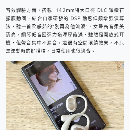
音效體驗方面，搭載 14.2mm特大口徑 DLC 類鑽石
振膜動圈，結合自家研發的 DSP 動態低頻增強演算
法，聽一首梁靜茹的”別再為他流淚”，女聲高音柔美
清亮，鋼琴低音回彈力道渾厚飽滿，雖然是開放式耳
機，但聲音集中不漏音，還很有空間環繞效果，不只
是運動時的好搭檔，日常使用也很適合。