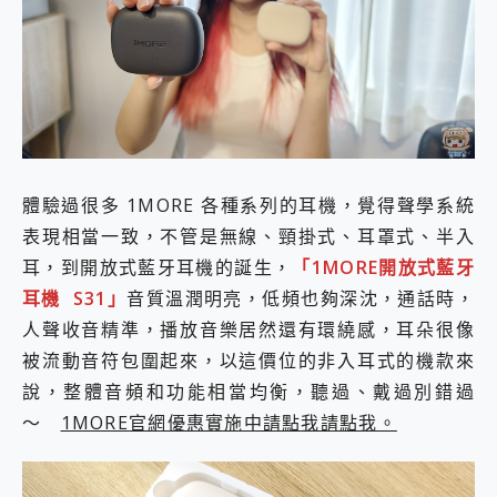
體驗過很多 1MORE 各種系列的耳機，覺得聲學系統
表現相當一致，不管是無線、頸掛式、耳罩式、半入
耳，到開放式藍牙耳機的誕生，
「1MORE開放式藍牙
耳機 S31」
音質溫潤明亮，低頻也夠深沈，通話時，
人聲收音精準，播放音樂居然還有環繞感，耳朵很像
被流動音符包圍起來，以這價位的非入耳式的機款來
說，整體音頻和功能相當均衡，聽過、戴過別錯過
～
1MORE官網優惠實施中請點我請點我。