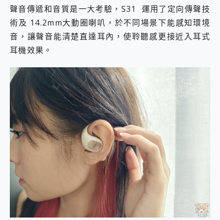
聲音傳遞和音質是一大考驗，S31 運用了定向傳聲技
術及 14.2mm大動圈喇叭，於不同場景下能感知環境
音，讓聲音能清楚直達耳內，使聆聽感更接近入耳式
耳機效果。