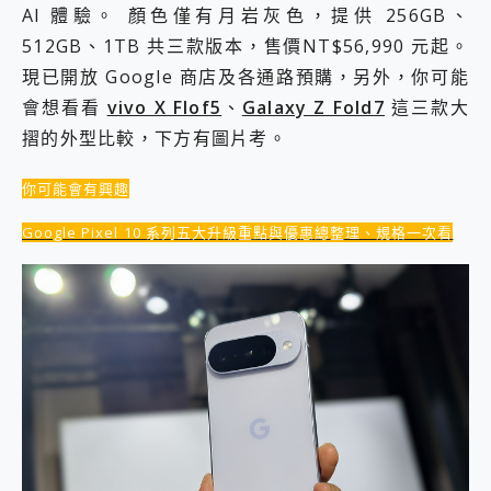
AI 體驗。 顏色僅有月岩灰色，提供 256GB、
2億 APO蔡司長焦神機降臨~ vivo X200 Pro、vivo X200 就是這麼好拍
EaseUS Vocal Remover 免費線上去聲器一鍵去除人聲 人聲 音樂分離 2024 消除人聲推薦
512GB、1TB 共三款版本，售價NT$56,990 元起。
3 個超值 MHN 飛人工具分享~~ iToolab AnyGo 魔物獵人 Now飛人 ios教學 不出門也可以到處走
現已開放 Google 商店及各通路預購，另外，你可能
Locawhere AnyTo 寶可夢飛人 AnyTo 不出門也可以飛遍全世界
會想看看
vivo X Flof5
、
Galaxy Z Fold7
這三款大
小體積 40000mAh 超大容量 一次充5個設備 充好充滿 CUKTECH 酷態科 300W 微型充電站 開箱 評測
摺的外型比較，下方有圖片考。
97.3% 恢復率，資料救援就是這麼簡單 EaseUS Data Recovery Wizard Free 18.0.0 業界最好的資料救援軟體
磁碟系統大風吹 有了 磁碟管理程式 EaseUS Partition Master 就是這麼簡單
全新 SONY Xperia 1 VI 開箱! 相機實測! 長焦覆蓋更遠更清晰、2日長續航、頂尖影音娛樂效能~
你可能會有興趣
Xiaomi 14 Ultra 開箱 評測~ 有深度的 Leica 影像旗艦手機! 加碼小旗艦 Xiaomi 14 開箱 評測
Google Pixel 10 系列五大升級重點與優惠總整理、規格一次看
vivo TWS 3e 真無線藍牙耳機智慧降噪升級、音質明亮溫潤，並支援雙設備連接~
MSI Claw 掌機專屬配件包 來囉 完美保護 MSI Claw A1M-026TW 電競掌機
人像旗艦 vivo V30 系列 開箱 評測! 首搭蔡司光學鏡頭、攝影棚級柔光環、拍攝功能最好玩的美拍神機 vivo V30 Pro
多個願望一次滿足 超強散熱 微星 MSI Claw A1M-026TW 電競掌機 開箱 評測
一吸完美對位 擁有超強吸力與超好用的隱磁支架 O-ONE MAG 最會吸的行動電源 開箱 評測
OPPO 哈蘇 300mm 專業增距鏡實測：Find X9 Ultra 光學長焦隨手拍，紀錄生活就是這麼簡單
Motorola edge 70 pro 及 moto g37 power上市，登錄在送飛利浦氣炸鍋
近八千元的 Soundcore Liberty 5 Pro Max，有螢幕的耳機會是智商稅嗎?
ASUS Pad 全面應援 Me Time，加碼愛奇藝黃金雙周卡體驗，專案價最低 NT$0 起