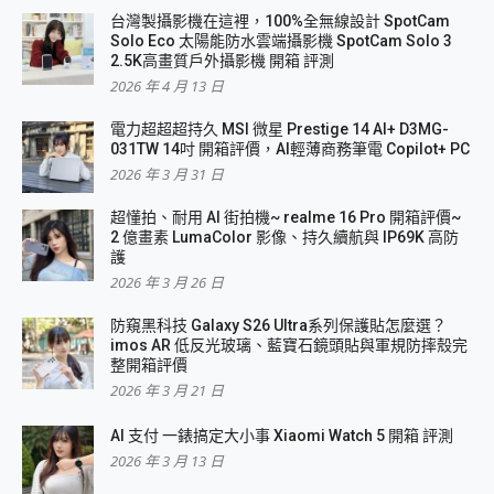
台灣製攝影機在這裡，100%全無線設計 SpotCam
Solo Eco 太陽能防水雲端攝影機 SpotCam Solo 3
2.5K高畫質戶外攝影機 開箱 評測
2026 年 4 月 13 日
電力超超超持久 MSI 微星 Prestige 14 AI+ D3MG-
031TW 14吋 開箱評價，AI輕薄商務筆電 Copilot+ PC
2026 年 3 月 31 日
超懂拍、耐用 AI 街拍機~ realme 16 Pro 開箱評價~
2 億畫素 LumaColor 影像、持久續航與 IP69K 高防
護
2026 年 3 月 26 日
防窺黑科技 Galaxy S26 Ultra系列保護貼怎麼選？
imos AR 低反光玻璃、藍寶石鏡頭貼與軍規防摔殼完
整開箱評價
2026 年 3 月 21 日
AI 支付 一錶搞定大小事 Xiaomi Watch 5 開箱 評測
2026 年 3 月 13 日