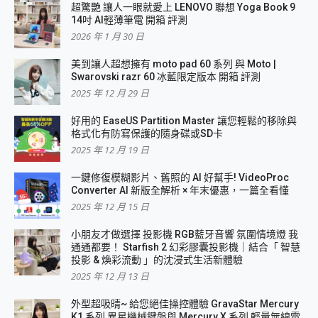
超驚艷 讓人一眼就愛上 LENOVO 聯想 Yoga Book 9
14吋 AI輕薄筆電 開箱 評測
2026 年 1 月 30 日
美到讓人超想擁有 moto pad 60 系列 與 Moto |
Swarovski razr 60 冰藍限定版本 開箱 評測
2025 年 12 月 29 日
好用的 EaseUS Partition Master 讓您輕鬆的移除與
格式化有防寫保護的隨身碟或SD卡
2025 年 12 月 19 日
一鍵修復模糊影片、舊照的 AI 好幫手! VideoProc
Converter AI 新版全解析 × 年末優惠，一篇全看懂
2025 年 12 月 15 日
小朋友才做選擇 投影機 RGB藍牙音響 氛圍情境燈 我
通通都要！ Starfish 2 幻彩膠囊投影機｜結合「 智慧
投影 & 煥彩流動 」的沈浸式生活新體驗
2025 年 12 月 13 日
外型超吸晴~ 給您絕佳操控體驗 GravaStar Mercury
K1 系列 異星機械鍵盤與 Mercury X 系列 輕量無線電