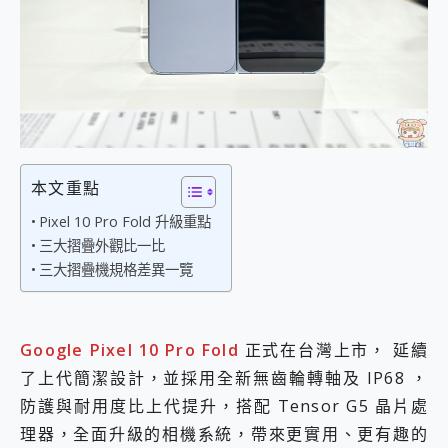
外型超吸晴~ 給您絕佳操控體驗 GravaStar Mercury K1 系列 異星機械鍵盤與 Mercury X 系列 輕量無線電競滑鼠 開箱 評測
開箱~變身「蜘蛛人」椅子軍師！MSI MPG 491CQP QD-OLED 超寬曲面電競螢幕，多工辦公、爽度滿滿的終極桌面體驗
iPhone 17 系列 有認證的防護來囉！ imos 首家導入 UL MCV 行銷宣告驗證的手機配件品牌
DJI Osmo Pocket 3 爽爽帶回家 歡慶 EaseUS 21 週年到來，「Slogan 海報徵稿活動」好康大放送
小巧好吸不擋鏡頭 有Qi2認證的 ONPRO MagReact MXs2 5000mAh薄型磁吸無線急速行動電源 開箱 評測
會走動的冷暖氣 SONY REON POCKET PRO 穿戴式智慧冷暖調溫裝置 開箱 評測
寶可夢飛人外掛iToolab AnyGo全新升級，GO Fest 五折優惠嗨翻天！支援 iOS/Android！
百倍變焦實測~ vivo X200 Pro 與 S25 Ultra 誰能滿足全場景拍攝需求？
超好用的 PLAUD NotePin AI 智慧錄音膠囊~ 您的AI 秘書已上線 每月免費送你 300分鐘轉寫
本文重點
COMPUTEX 2025 來囉！AGI亞奇雷 AI・Gaming・創作儲存方案登場，趕快來AGI亞奇雷挑戰任務抽 PS5！
Pixel 10 Pro Fold 升級重點
自帶線的 有線無線都能充 ONPRO MagReact M5 10000mAh 5合1 磁吸無線急速行動電源 開箱 評測
飛利浦 JS7310 ⚡【電急便｜行動儲能救車電源】 可靠的旅行夥伴！帶給您優異的安全性與強大供電效能
三大摺疊外觀比一比
是螢幕也是電視! 一機超多用途「MSI微星 Modern MD272UPSW 27型」 4K IPS 輕薄商用智慧聯網螢幕 開箱 評測
三大摺疊機規格差異一覽
您的專屬AI 助手 Yoga Slim 7 Aura Edition 觸控AI筆電 開箱 評測
realme 14 Pro 超硬軍規、冰感變色實測，realme 14 5G 遊戲戰鬥值爆表，效能x娛樂全都要！
iPhone、Apple Watch、AirPods耳機 三個設備充電一起搞定 ONPRO MagReact™ M3 3 in 1可攜摺疊無線充電器 開箱 評測
Google
Pixel 10 Pro Fold
正式在台灣上市， 延續
動靜皆宜「HUAWEI FreeArc」開放式耳掛耳機，無感配戴! 超穩超服貼，音質、通話也很優質
了上代簡潔設計，並採用全新無齒輪轉軸及 IP68 ，
好玩好拍 vivo V50 ~ 口袋裡的 Zeiss 潮流攝影棚!
25種洗烘模式一機搞定! Roborock 衣莉莎白 H1 Neo分子篩洗脫烘 AI 滾筒洗衣機
防護與耐用度比上代提升，搭配 Tensor G5 晶片處
給 MSI Claw 系列電競掌機 最完美的家 MSI Nest Docking Station 掌機專屬擴充底座 開箱 評測
理器，全面升級的相機系統，帶來更實用、更有趣的
B&O 精品級音響! Home+ 中嘉寬頻 SoundBox 劇院串流盒 開箱 評測