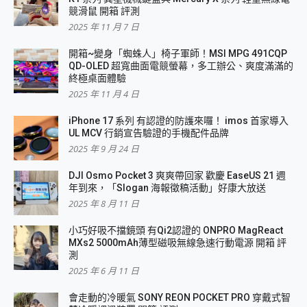
競滑鼠 開箱 評測
2025 年 11 月 7 日
開箱~變身「蜘蛛人」椅子軍師！MSI MPG 491CQP
QD-OLED 超寬曲面電競螢幕，多工辦公、爽度滿滿的
終極桌面體驗
2025 年 11 月 4 日
iPhone 17 系列 有認證的防護來囉！ imos 首家導入
UL MCV 行銷宣告驗證的手機配件品牌
2025 年 9 月 24 日
DJI Osmo Pocket 3 爽爽帶回家 歡慶 EaseUS 21 週
年到來，「Slogan 海報徵稿活動」好康大放送
2025 年 8 月 11 日
小巧好吸不擋鏡頭 有Qi2認證的 ONPRO MagReact
MXs2 5000mAh薄型磁吸無線急速行動電源 開箱 評
測
2025 年 6 月 11 日
會走動的冷暖氣 SONY REON POCKET PRO 穿戴式智