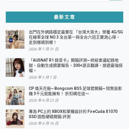
最新文章
出門在外網路穩定最實在 「台灣大哥大」榮獲 4G/5G
在線率全球 NO.3 全台第一與全台六冠王實測心得，
走到哪順到哪！
2026 年 7 月 31 日
「AUSNAT R1 錄音卡」開箱評測~ 終結會議紀錄地
獄，自動生成摘要報告，200+語言翻譯，旅遊最強搭
檔。
2026 年 5 月 7 日
CP 值天花板~ Bongcom BS5 足球君開箱~ 短焦投影
機 3千元就能擁有！ 折扣碼在這～
2026 年 4 月 23 日
專為 PC上的 XBOX和掌機設計的 FireCuda X1070
SSD 固態硬碟開箱 評測
2026 年 4 月 16 日