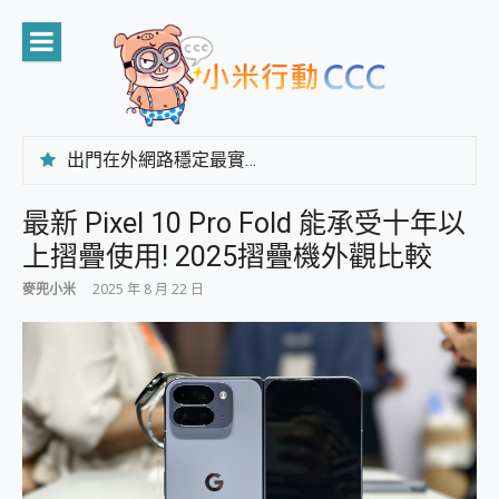
Skip
to
content
出門在外網路穩定最實在 「台灣大哥大」榮獲 4G/5G 在線率全球 NO.3 全台第一與全台六冠王實測心得，走到哪順到哪！
「AUSNAT R1 錄音卡」開箱評測~ 終結會議紀錄地獄，自動生成摘要報告，200+語言翻譯，旅遊最強搭檔。
CP 值天花板~ Bongcom BS5 足球君開箱~ 短焦投影機 3千元就能擁有！ 折扣碼在這～
最新 Pixel 10 Pro Fold 能承受十年以
專為 PC上的 XBOX和掌機設計的 FireCuda X1070 SSD 固態硬碟開箱 評測
上摺疊使用! 2025摺疊機外觀比較
台灣製攝影機在這裡，100%全無線設計 SpotCam Solo Eco 太陽能防水雲端攝影機 SpotCam Solo 3 2.5K高畫質戶外攝影機 開箱 評測
電力超超超持久 MSI 微星 Prestige 14 AI+ D3MG-031TW 14吋 開箱評價，AI輕薄商務筆電 Copilot+ PC
麥兜小米
2025 年 8 月 22 日
超懂拍、耐用 AI 街拍機~ realme 16 Pro 開箱評價~ 2 億畫素 LumaColor 影像、持久續航與 IP69K 高防護
防窺黑科技 Galaxy S26 Ultra系列保護貼怎麼選？imos AR 低反光玻璃、藍寶石鏡頭貼與軍規防摔殼完整開箱評價
AI 支付 一錶搞定大小事 Xiaomi Watch 5 開箱 評測
超驚艷 讓人一眼就愛上 LENOVO 聯想 Yoga Book 9 14吋 AI輕薄筆電 開箱 評測
美到讓人超想擁有 moto pad 60 系列 與 Moto | Swarovski razr 60 冰藍限定版本 開箱 評測
好用的 EaseUS Partition Master 讓您輕鬆的移除與格式化有防寫保護的隨身碟或SD卡
一鍵修復模糊影片、舊照的 AI 好幫手! VideoProc Converter AI 新版全解析 × 年末優惠，一篇全看懂
小朋友才做選擇 投影機 RGB藍牙音響 氛圍情境燈 我通通都要！ Starfish 2 幻彩膠囊投影機｜結合「 智慧投影 & 煥彩流動 」的沈浸式生活新體驗