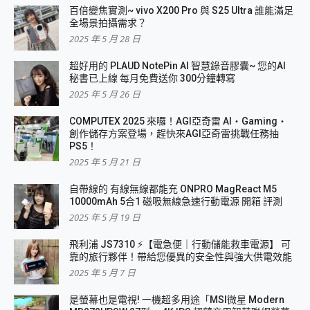
百倍變焦實測~ vivo X200 Pro 與 S25 Ultra 誰能滿足
全場景拍攝需求？
2025 年 5 月 28 日
超好用的 PLAUD NotePin AI 智慧錄音膠囊~ 您的AI
秘書已上線 每月免費送你 300分鐘轉寫
2025 年 5 月 26 日
COMPUTEX 2025 來囉！AGI亞奇雷 AI・Gaming・
創作儲存方案登場，趕快來AGI亞奇雷挑戰任務抽
PS5！
2025 年 5 月 21 日
自帶線的 有線無線都能充 ONPRO MagReact M5
10000mAh 5合1 磁吸無線急速行動電源 開箱 評測
2025 年 5 月 19 日
飛利浦 JS7310 ⚡【電急便｜行動儲能救車電源】 可
靠的旅行夥伴！帶給您優異的安全性與強大供電效能
2025 年 5 月 7 日
是螢幕也是電視! 一機超多用途「MSI微星 Modern