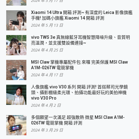
2024 年 5 月 17 日
Xiaomi 14 Ultra 開箱 評測~ 有深度的 Leica 影像旗艦
手機! 加碼小旗艦 Xiaomi 14 開箱 評測
2024 年 5 月 13 日
vivo TWS 3e 真無線藍牙耳機智慧降噪升級、音質明
亮溫潤，並支援雙設備連接~
2024 年 4 月 25 日
MSI Claw 掌機專屬配件包 來囉 完美保護 MSI Claw
A1M-026TW 電競掌機
2024 年 4 月 17 日
人像旗艦 vivo V30 系列 開箱 評測! 首搭蔡司光學鏡
頭、攝影棚級柔光環、拍攝功能最好玩的美拍神機
vivo V30 Pro
2024 年 4 月 2 日
多個願望一次滿足 超強散熱 微星 MSI Claw A1M-
026TW 電競掌機 開箱 評測
2024 年 3 月 29 日