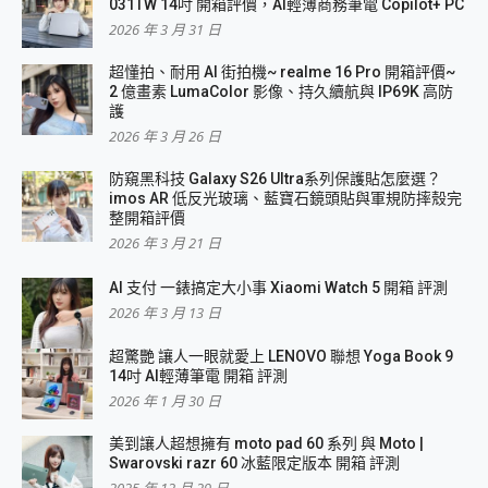
031TW 14吋 開箱評價，AI輕薄商務筆電 Copilot+ PC
2026 年 3 月 31 日
超懂拍、耐用 AI 街拍機~ realme 16 Pro 開箱評價~
2 億畫素 LumaColor 影像、持久續航與 IP69K 高防
護
2026 年 3 月 26 日
防窺黑科技 Galaxy S26 Ultra系列保護貼怎麼選？
imos AR 低反光玻璃、藍寶石鏡頭貼與軍規防摔殼完
整開箱評價
2026 年 3 月 21 日
AI 支付 一錶搞定大小事 Xiaomi Watch 5 開箱 評測
2026 年 3 月 13 日
超驚艷 讓人一眼就愛上 LENOVO 聯想 Yoga Book 9
14吋 AI輕薄筆電 開箱 評測
2026 年 1 月 30 日
美到讓人超想擁有 moto pad 60 系列 與 Moto |
Swarovski razr 60 冰藍限定版本 開箱 評測
2025 年 12 月 29 日