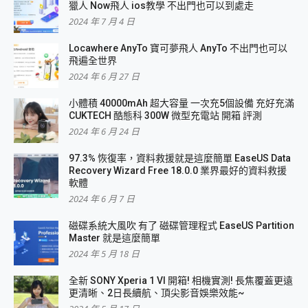
獵人 Now飛人 ios教學 不出門也可以到處走
2024 年 7 月 4 日
Locawhere AnyTo 寶可夢飛人 AnyTo 不出門也可以
飛遍全世界
2024 年 6 月 27 日
小體積 40000mAh 超大容量 一次充5個設備 充好充滿
CUKTECH 酷態科 300W 微型充電站 開箱 評測
2024 年 6 月 24 日
97.3% 恢復率，資料救援就是這麼簡單 EaseUS Data
Recovery Wizard Free 18.0.0 業界最好的資料救援
軟體
2024 年 6 月 7 日
磁碟系統大風吹 有了 磁碟管理程式 EaseUS Partition
Master 就是這麼簡單
2024 年 5 月 18 日
全新 SONY Xperia 1 VI 開箱! 相機實測! 長焦覆蓋更遠
更清晰、2日長續航、頂尖影音娛樂效能~