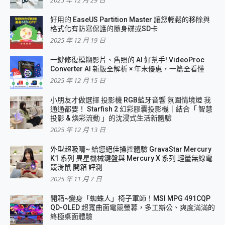
好用的 EaseUS Partition Master 讓您輕鬆的移除與
格式化有防寫保護的隨身碟或SD卡
2025 年 12 月 19 日
一鍵修復模糊影片、舊照的 AI 好幫手! VideoProc
Converter AI 新版全解析 × 年末優惠，一篇全看懂
2025 年 12 月 15 日
小朋友才做選擇 投影機 RGB藍牙音響 氛圍情境燈 我
通通都要！ Starfish 2 幻彩膠囊投影機｜結合「 智慧
投影 & 煥彩流動 」的沈浸式生活新體驗
2025 年 12 月 13 日
外型超吸晴~ 給您絕佳操控體驗 GravaStar Mercury
K1 系列 異星機械鍵盤與 Mercury X 系列 輕量無線電
競滑鼠 開箱 評測
2025 年 11 月 7 日
開箱~變身「蜘蛛人」椅子軍師！MSI MPG 491CQP
QD-OLED 超寬曲面電競螢幕，多工辦公、爽度滿滿的
終極桌面體驗