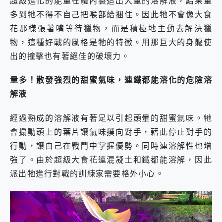
超級進化的能量在體內製造出大量的溶解液，結果量
多到牠不得不自己把喉部給捆住。因此牠不會像大食
花那樣張著嘴等待獵物，而是積極地主動去解決獵
物，這種好戰的風格是牠的特徵。用那巨大的身軀使
出的撞擊也有著絕佳的破壞力。
量多！散發強烈的甜蜜氣味，連鐵都能溶化的危險溶
解液
經過熟成的溶解液有著足以引起頭暈的甜蜜氣味。牠
會搧動頭上的葉片讓氣味撲向對手，藉此停止對手的
行動，讓自己在戰鬥中掌握優勢。同時連溶解性也增
強了。由於超級大食花連混凝土和鐵都能溶解，因此
派出牠進行對戰的訓練家需要格外小心。