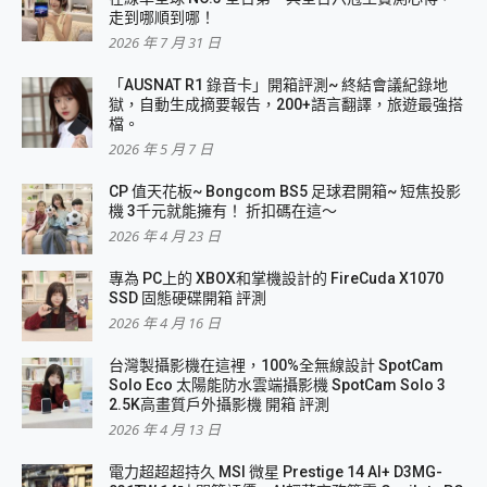
走到哪順到哪！
2026 年 7 月 31 日
「AUSNAT R1 錄音卡」開箱評測~ 終結會議紀錄地
獄，自動生成摘要報告，200+語言翻譯，旅遊最強搭
檔。
2026 年 5 月 7 日
CP 值天花板~ Bongcom BS5 足球君開箱~ 短焦投影
機 3千元就能擁有！ 折扣碼在這～
2026 年 4 月 23 日
專為 PC上的 XBOX和掌機設計的 FireCuda X1070
SSD 固態硬碟開箱 評測
2026 年 4 月 16 日
台灣製攝影機在這裡，100%全無線設計 SpotCam
Solo Eco 太陽能防水雲端攝影機 SpotCam Solo 3
2.5K高畫質戶外攝影機 開箱 評測
2026 年 4 月 13 日
電力超超超持久 MSI 微星 Prestige 14 AI+ D3MG-