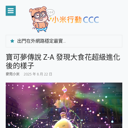
Skip
to
content
出門在外網路穩定最實在 「台灣大哥大」榮獲 4G/5G 在線率全球 NO.3 全台第一與全台六冠王實測心得，走到哪順到哪！
「AUSNAT R1 錄音卡」開箱評測~ 終結會議紀錄地獄，自動生成摘要報告，200+語言翻譯，旅遊最強搭檔。
CP 值天花板~ Bongcom BS5 足球君開箱~ 短焦投影機 3千元就能擁有！ 折扣碼在這～
寶可夢傳說 Z-A 發現大食花超級進化
專為 PC上的 XBOX和掌機設計的 FireCuda X1070 SSD 固態硬碟開箱 評測
後的樣子
台灣製攝影機在這裡，100%全無線設計 SpotCam Solo Eco 太陽能防水雲端攝影機 SpotCam Solo 3 2.5K高畫質戶外攝影機 開箱 評測
電力超超超持久 MSI 微星 Prestige 14 AI+ D3MG-031TW 14吋 開箱評價，AI輕薄商務筆電 Copilot+ PC
麥兜小米
2025 年 8 月 22 日
超懂拍、耐用 AI 街拍機~ realme 16 Pro 開箱評價~ 2 億畫素 LumaColor 影像、持久續航與 IP69K 高防護
防窺黑科技 Galaxy S26 Ultra系列保護貼怎麼選？imos AR 低反光玻璃、藍寶石鏡頭貼與軍規防摔殼完整開箱評價
AI 支付 一錶搞定大小事 Xiaomi Watch 5 開箱 評測
超驚艷 讓人一眼就愛上 LENOVO 聯想 Yoga Book 9 14吋 AI輕薄筆電 開箱 評測
美到讓人超想擁有 moto pad 60 系列 與 Moto | Swarovski razr 60 冰藍限定版本 開箱 評測
好用的 EaseUS Partition Master 讓您輕鬆的移除與格式化有防寫保護的隨身碟或SD卡
一鍵修復模糊影片、舊照的 AI 好幫手! VideoProc Converter AI 新版全解析 × 年末優惠，一篇全看懂
小朋友才做選擇 投影機 RGB藍牙音響 氛圍情境燈 我通通都要！ Starfish 2 幻彩膠囊投影機｜結合「 智慧投影 & 煥彩流動 」的沈浸式生活新體驗