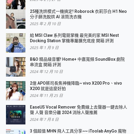
25種洗烘模式一機搞定! Roborock 衣莉莎白 H1 Neo
分子篩洗脫烘 AI 滾筒洗衣機
2025 年 2 月 10 日
給 MSI Claw 系列電競掌機 最完美的家 MSI Nest
Docking Station 掌機專屬擴充底座 開箱 評測
2025 年 1 月 9 日
B&O 精品級音響! Home+ 中嘉寬頻 SoundBox 劇院
串流盒 開箱 評測
2024 年 12 月 10 日
2億 APO蔡司長焦神機降臨~ vivo X200 Pro、vivo
X200 就是這麼好拍
2024 年 11 月 25 日
EaseUS Vocal Remover 免費線上去聲器一鍵去除人
聲 人聲 音樂分離 2024 消除人聲推薦
2024 年 7 月 8 日
3 個超值 MHN 飛人工具分享~~ iToolab AnyGo 魔物