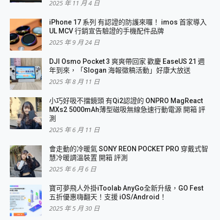
2025 年 11 月 4 日
iPhone 17 系列 有認證的防護來囉！ imos 首家導入
UL MCV 行銷宣告驗證的手機配件品牌
2025 年 9 月 24 日
DJI Osmo Pocket 3 爽爽帶回家 歡慶 EaseUS 21 週
年到來，「Slogan 海報徵稿活動」好康大放送
2025 年 8 月 11 日
小巧好吸不擋鏡頭 有Qi2認證的 ONPRO MagReact
MXs2 5000mAh薄型磁吸無線急速行動電源 開箱 評
測
2025 年 6 月 11 日
會走動的冷暖氣 SONY REON POCKET PRO 穿戴式智
慧冷暖調溫裝置 開箱 評測
2025 年 6 月 6 日
寶可夢飛人外掛iToolab AnyGo全新升級，GO Fest
五折優惠嗨翻天！支援 iOS/Android！
2025 年 5 月 30 日