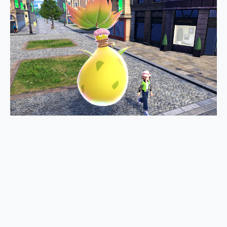
2億 APO蔡司長焦神機降臨~ vivo X200 Pro、vivo X200 就是這麼好拍
EaseUS Vocal Remover 免費線上去聲器一鍵去除人聲 人聲 音樂分離 2024 消除人聲推薦
3 個超值 MHN 飛人工具分享~~ iToolab AnyGo 魔物獵人 Now飛人 ios教學 不出門也可以到處走
Locawhere AnyTo 寶可夢飛人 AnyTo 不出門也可以飛遍全世界
小體積 40000mAh 超大容量 一次充5個設備 充好充滿 CUKTECH 酷態科 300W 微型充電站 開箱 評測
97.3% 恢復率，資料救援就是這麼簡單 EaseUS Data Recovery Wizard Free 18.0.0 業界最好的資料救援軟體
磁碟系統大風吹 有了 磁碟管理程式 EaseUS Partition Master 就是這麼簡單
全新 SONY Xperia 1 VI 開箱! 相機實測! 長焦覆蓋更遠更清晰、2日長續航、頂尖影音娛樂效能~
Xiaomi 14 Ultra 開箱 評測~ 有深度的 Leica 影像旗艦手機! 加碼小旗艦 Xiaomi 14 開箱 評測
vivo TWS 3e 真無線藍牙耳機智慧降噪升級、音質明亮溫潤，並支援雙設備連接~
MSI Claw 掌機專屬配件包 來囉 完美保護 MSI Claw A1M-026TW 電競掌機
人像旗艦 vivo V30 系列 開箱 評測! 首搭蔡司光學鏡頭、攝影棚級柔光環、拍攝功能最好玩的美拍神機 vivo V30 Pro
多個願望一次滿足 超強散熱 微星 MSI Claw A1M-026TW 電競掌機 開箱 評測
一吸完美對位 擁有超強吸力與超好用的隱磁支架 O-ONE MAG 最會吸的行動電源 開箱 評測
Motorola edge 70 pro 及 moto g37 power上市，登錄在送飛利浦氣炸鍋
近八千元的 Soundcore Liberty 5 Pro Max，有螢幕的耳機會是智商稅嗎?
ASUS Pad 全面應援 Me Time，加碼愛奇藝黃金雙周卡體驗，專案價最低 NT$0 起
榮耀 HONOR 600 Pro x MOLLY Limited Edition 限量版開賣，攜手味全龍進駐大巨蛋萬人盛典