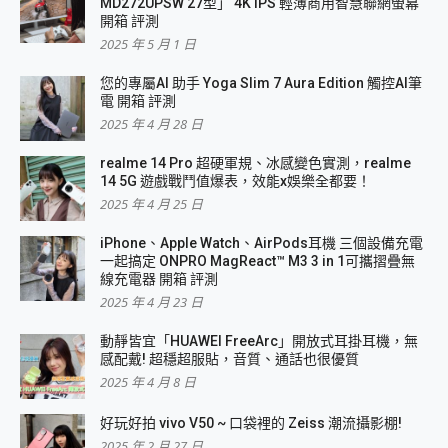
MD272UPSW 27型」 4K IPS 輕薄商用智慧聯網螢幕
開箱 評測
2025 年 5 月 1 日
您的專屬AI 助手 Yoga Slim 7 Aura Edition 觸控AI筆
電 開箱 評測
2025 年 4 月 28 日
realme 14 Pro 超硬軍規、冰感變色實測，realme
14 5G 遊戲戰鬥值爆表，效能x娛樂全都要！
2025 年 4 月 25 日
iPhone、Apple Watch、AirPods耳機 三個設備充電
一起搞定 ONPRO MagReact™ M3 3 in 1可攜摺疊無
線充電器 開箱 評測
2025 年 4 月 23 日
動靜皆宜「HUAWEI FreeArc」開放式耳掛耳機，無
感配戴! 超穩超服貼，音質、通話也很優質
2025 年 4 月 8 日
好玩好拍 vivo V50 ~ 口袋裡的 Zeiss 潮流攝影棚!
2025 年 2 月 27 日