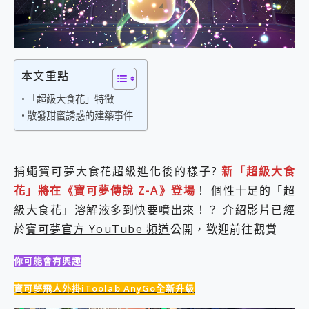
外型超吸晴~ 給您絕佳操控體驗 GravaStar Mercury K1 系列 異星機械鍵盤與 Mercury X 系列 輕量無線電競滑鼠 開箱 評測
開箱~變身「蜘蛛人」椅子軍師！MSI MPG 491CQP QD-OLED 超寬曲面電競螢幕，多工辦公、爽度滿滿的終極桌面體驗
iPhone 17 系列 有認證的防護來囉！ imos 首家導入 UL MCV 行銷宣告驗證的手機配件品牌
DJI Osmo Pocket 3 爽爽帶回家 歡慶 EaseUS 21 週年到來，「Slogan 海報徵稿活動」好康大放送
小巧好吸不擋鏡頭 有Qi2認證的 ONPRO MagReact MXs2 5000mAh薄型磁吸無線急速行動電源 開箱 評測
本文重點
會走動的冷暖氣 SONY REON POCKET PRO 穿戴式智慧冷暖調溫裝置 開箱 評測
寶可夢飛人外掛iToolab AnyGo全新升級，GO Fest 五折優惠嗨翻天！支援 iOS/Android！
「超級大食花」特徵
百倍變焦實測~ vivo X200 Pro 與 S25 Ultra 誰能滿足全場景拍攝需求？
散發甜蜜誘惑的建築事件
超好用的 PLAUD NotePin AI 智慧錄音膠囊~ 您的AI 秘書已上線 每月免費送你 300分鐘轉寫
COMPUTEX 2025 來囉！AGI亞奇雷 AI・Gaming・創作儲存方案登場，趕快來AGI亞奇雷挑戰任務抽 PS5！
自帶線的 有線無線都能充 ONPRO MagReact M5 10000mAh 5合1 磁吸無線急速行動電源 開箱 評測
飛利浦 JS7310 ⚡【電急便｜行動儲能救車電源】 可靠的旅行夥伴！帶給您優異的安全性與強大供電效能
捕蠅寶可夢大食花超級進化後的樣子?
新「超級大食
是螢幕也是電視! 一機超多用途「MSI微星 Modern MD272UPSW 27型」 4K IPS 輕薄商用智慧聯網螢幕 開箱 評測
花」將在《寶可夢傳說 Z-A》登場
！ 個性十足的「超
您的專屬AI 助手 Yoga Slim 7 Aura Edition 觸控AI筆電 開箱 評測
級大食花」溶解液多到快要噴出來！？ 介紹影片已經
realme 14 Pro 超硬軍規、冰感變色實測，realme 14 5G 遊戲戰鬥值爆表，效能x娛樂全都要！
於
寶可夢官方 YouTube 頻道
公開，歡迎前往觀賞
iPhone、Apple Watch、AirPods耳機 三個設備充電一起搞定 ONPRO MagReact™ M3 3 in 1可攜摺疊無線充電器 開箱 評測
動靜皆宜「HUAWEI FreeArc」開放式耳掛耳機，無感配戴! 超穩超服貼，音質、通話也很優質
好玩好拍 vivo V50 ~ 口袋裡的 Zeiss 潮流攝影棚!
你可能會有興趣
25種洗烘模式一機搞定! Roborock 衣莉莎白 H1 Neo分子篩洗脫烘 AI 滾筒洗衣機
寶可夢飛人外掛iToolab AnyGo全新升級
給 MSI Claw 系列電競掌機 最完美的家 MSI Nest Docking Station 掌機專屬擴充底座 開箱 評測
B&O 精品級音響! Home+ 中嘉寬頻 SoundBox 劇院串流盒 開箱 評測