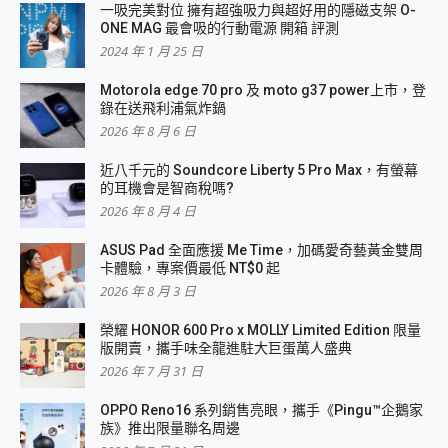
一吸完美對位 擁有超強吸力與超好用的隱磁支架 O-
ONE MAG 最會吸的行動電源 開箱 評測
2024 年 1 月 25 日
Motorola edge 70 pro 及 moto g37 power上市，登
錄在送飛利浦氣炸鍋
2026 年 8 月 6 日
近八千元的 Soundcore Liberty 5 Pro Max，有螢幕
的耳機會是智商稅嗎?
2026 年 8 月 4 日
ASUS Pad 全面應援 Me Time，加碼愛奇藝黃金雙周
卡體驗，專案價最低 NT$0 起
2026 年 8 月 3 日
榮耀 HONOR 600 Pro x MOLLY Limited Edition 限量
版開賣，攜手味全龍進駐大巨蛋萬人盛典
2026 年 7 月 31 日
OPPO Reno16 系列銷售亮眼，攜手《Pingu™企鵝家
族》推出限量聯名周邊