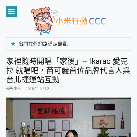
Skip
to
content
出門在外網路穩定最實在 「台灣大哥大」榮獲 4G/5G 在線率全球 NO.3 全台第一與全台六冠王實測心得，走到哪順到哪！
「AUSNAT R1 錄音卡」開箱評測~ 終結會議紀錄地獄，自動生成摘要報告，200+語言翻譯，旅遊最強搭檔。
CP 值天花板~ Bongcom BS5 足球君開箱~ 短焦投影機 3千元就能擁有！ 折扣碼在這～
家裡隨時開唱「家後」~ Ikarao 愛克
專為 PC上的 XBOX和掌機設計的 FireCuda X1070 SSD 固態硬碟開箱 評測
拉 就唱吧，苗可麗首位品牌代言人與
台灣製攝影機在這裡，100%全無線設計 SpotCam Solo Eco 太陽能防水雲端攝影機 SpotCam Solo 3 2.5K高畫質戶外攝影機 開箱 評測
電力超超超持久 MSI 微星 Prestige 14 AI+ D3MG-031TW 14吋 開箱評價，AI輕薄商務筆電 Copilot+ PC
台北捷運站互動
超懂拍、耐用 AI 街拍機~ realme 16 Pro 開箱評價~ 2 億畫素 LumaColor 影像、持久續航與 IP69K 高防護
麥兜小米
2026 年 6 月 2 日
防窺黑科技 Galaxy S26 Ultra系列保護貼怎麼選？imos AR 低反光玻璃、藍寶石鏡頭貼與軍規防摔殼完整開箱評價
AI 支付 一錶搞定大小事 Xiaomi Watch 5 開箱 評測
超驚艷 讓人一眼就愛上 LENOVO 聯想 Yoga Book 9 14吋 AI輕薄筆電 開箱 評測
美到讓人超想擁有 moto pad 60 系列 與 Moto | Swarovski razr 60 冰藍限定版本 開箱 評測
好用的 EaseUS Partition Master 讓您輕鬆的移除與格式化有防寫保護的隨身碟或SD卡
一鍵修復模糊影片、舊照的 AI 好幫手! VideoProc Converter AI 新版全解析 × 年末優惠，一篇全看懂
小朋友才做選擇 投影機 RGB藍牙音響 氛圍情境燈 我通通都要！ Starfish 2 幻彩膠囊投影機｜結合「 智慧投影 & 煥彩流動 」的沈浸式生活新體驗