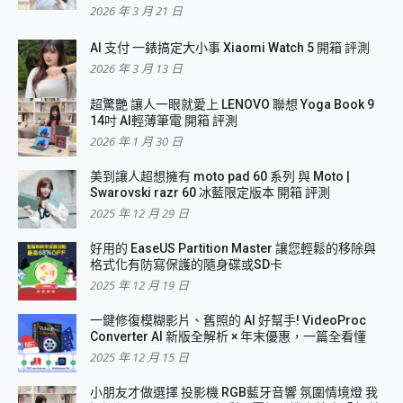
2026 年 3 月 21 日
AI 支付 一錶搞定大小事 Xiaomi Watch 5 開箱 評測
2026 年 3 月 13 日
超驚艷 讓人一眼就愛上 LENOVO 聯想 Yoga Book 9
14吋 AI輕薄筆電 開箱 評測
2026 年 1 月 30 日
美到讓人超想擁有 moto pad 60 系列 與 Moto |
Swarovski razr 60 冰藍限定版本 開箱 評測
2025 年 12 月 29 日
好用的 EaseUS Partition Master 讓您輕鬆的移除與
格式化有防寫保護的隨身碟或SD卡
2025 年 12 月 19 日
一鍵修復模糊影片、舊照的 AI 好幫手! VideoProc
Converter AI 新版全解析 × 年末優惠，一篇全看懂
2025 年 12 月 15 日
小朋友才做選擇 投影機 RGB藍牙音響 氛圍情境燈 我