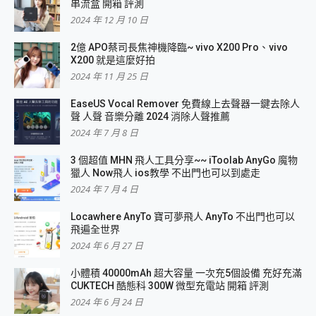
串流盒 開箱 評測
2024 年 12 月 10 日
2億 APO蔡司長焦神機降臨~ vivo X200 Pro、vivo
X200 就是這麼好拍
2024 年 11 月 25 日
EaseUS Vocal Remover 免費線上去聲器一鍵去除人
聲 人聲 音樂分離 2024 消除人聲推薦
2024 年 7 月 8 日
3 個超值 MHN 飛人工具分享~~ iToolab AnyGo 魔物
獵人 Now飛人 ios教學 不出門也可以到處走
2024 年 7 月 4 日
Locawhere AnyTo 寶可夢飛人 AnyTo 不出門也可以
飛遍全世界
2024 年 6 月 27 日
小體積 40000mAh 超大容量 一次充5個設備 充好充滿
CUKTECH 酷態科 300W 微型充電站 開箱 評測
2024 年 6 月 24 日