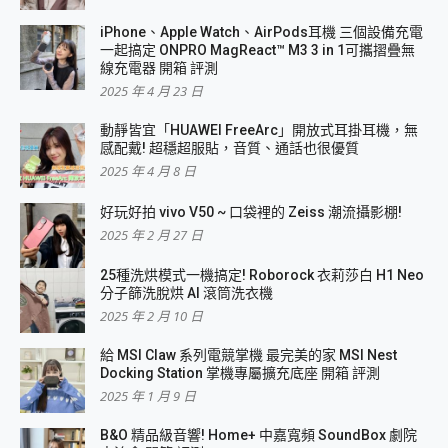
iPhone、Apple Watch、AirPods耳機 三個設備充電
一起搞定 ONPRO MagReact™ M3 3 in 1可攜摺疊無
線充電器 開箱 評測
2025 年 4 月 23 日
動靜皆宜「HUAWEI FreeArc」開放式耳掛耳機，無
感配戴! 超穩超服貼，音質、通話也很優質
2025 年 4 月 8 日
好玩好拍 vivo V50 ~ 口袋裡的 Zeiss 潮流攝影棚!
2025 年 2 月 27 日
25種洗烘模式一機搞定! Roborock 衣莉莎白 H1 Neo
分子篩洗脫烘 AI 滾筒洗衣機
2025 年 2 月 10 日
給 MSI Claw 系列電競掌機 最完美的家 MSI Nest
Docking Station 掌機專屬擴充底座 開箱 評測
2025 年 1 月 9 日
B&O 精品級音響! Home+ 中嘉寬頻 SoundBox 劇院