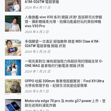
A1M-026TW 電競掌機
2024 年 4 月 17 日
人像旗艦 vivo V30 系列 開箱 評測! 首搭蔡司光學鏡
頭、攝影棚級柔光環、拍攝功能最好玩的美拍神機
vivo V30 Pro
2024 年 4 月 2 日
多個願望一次滿足 超強散熱 微星 MSI Claw A1M-
026TW 電競掌機 開箱 評測
2024 年 3 月 29 日
一吸完美對位 擁有超強吸力與超好用的隱磁支架 O-
ONE MAG 最會吸的行動電源 開箱 評測
2024 年 1 月 25 日
OPPO 哈蘇 300mm 專業增距鏡實測：Find X9 Ultra
光學長焦隨手拍，紀錄生活就是這麼簡單
2026 年 8 月 7 日
Motorola edge 70 pro 及 moto g37 power上市，登
錄在送飛利浦氣炸鍋