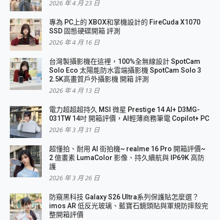
2026 年 4 月 23 日
專為 PC上的 XBOX和掌機設計的 FireCuda X1070
SSD 固態硬碟開箱 評測
2026 年 4 月 16 日
台灣製攝影機在這裡，100%全無線設計 SpotCam
Solo Eco 太陽能防水雲端攝影機 SpotCam Solo 3
2.5K高畫質戶外攝影機 開箱 評測
2026 年 4 月 13 日
電力超超超持久 MSI 微星 Prestige 14 AI+ D3MG-
031TW 14吋 開箱評價，AI輕薄商務筆電 Copilot+ PC
2026 年 3 月 31 日
超懂拍、耐用 AI 街拍機~ realme 16 Pro 開箱評價~
2 億畫素 LumaColor 影像、持久續航與 IP69K 高防
護
2026 年 3 月 26 日
防窺黑科技 Galaxy S26 Ultra系列保護貼怎麼選？
imos AR 低反光玻璃、藍寶石鏡頭貼與軍規防摔殼完
整開箱評價