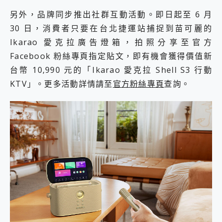
2億 APO蔡司長焦神機降臨~ vivo X200 Pro、vivo X200 就是這麼好拍
另外，品牌同步推出社群互動活動。即日起至 6 月
EaseUS Vocal Remover 免費線上去聲器一鍵去除人聲 人聲 音樂分離 2024 消除人聲推薦
30 日，消費者只要在台北捷運站捕捉到苗可麗的
3 個超值 MHN 飛人工具分享~~ iToolab AnyGo 魔物獵人 Now飛人 ios教學 不出門也可以到處走
Locawhere AnyTo 寶可夢飛人 AnyTo 不出門也可以飛遍全世界
Ikarao 愛克拉廣告燈箱，拍照分享至官方
小體積 40000mAh 超大容量 一次充5個設備 充好充滿 CUKTECH 酷態科 300W 微型充電站 開箱 評測
Facebook 粉絲專頁指定貼文，即有機會獲得價值新
97.3% 恢復率，資料救援就是這麼簡單 EaseUS Data Recovery Wizard Free 18.0.0 業界最好的資料救援軟體
台幣 10,990 元的「Ikarao 愛克拉 Shell S3 行動
磁碟系統大風吹 有了 磁碟管理程式 EaseUS Partition Master 就是這麼簡單
KTV」。更多活動詳情請至
官方粉絲專頁
查詢。
全新 SONY Xperia 1 VI 開箱! 相機實測! 長焦覆蓋更遠更清晰、2日長續航、頂尖影音娛樂效能~
Xiaomi 14 Ultra 開箱 評測~ 有深度的 Leica 影像旗艦手機! 加碼小旗艦 Xiaomi 14 開箱 評測
vivo TWS 3e 真無線藍牙耳機智慧降噪升級、音質明亮溫潤，並支援雙設備連接~
MSI Claw 掌機專屬配件包 來囉 完美保護 MSI Claw A1M-026TW 電競掌機
人像旗艦 vivo V30 系列 開箱 評測! 首搭蔡司光學鏡頭、攝影棚級柔光環、拍攝功能最好玩的美拍神機 vivo V30 Pro
多個願望一次滿足 超強散熱 微星 MSI Claw A1M-026TW 電競掌機 開箱 評測
一吸完美對位 擁有超強吸力與超好用的隱磁支架 O-ONE MAG 最會吸的行動電源 開箱 評測
OPPO 哈蘇 300mm 專業增距鏡實測：Find X9 Ultra 光學長焦隨手拍，紀錄生活就是這麼簡單
Motorola edge 70 pro 及 moto g37 power上市，登錄在送飛利浦氣炸鍋
近八千元的 Soundcore Liberty 5 Pro Max，有螢幕的耳機會是智商稅嗎?
ASUS Pad 全面應援 Me Time，加碼愛奇藝黃金雙周卡體驗，專案價最低 NT$0 起