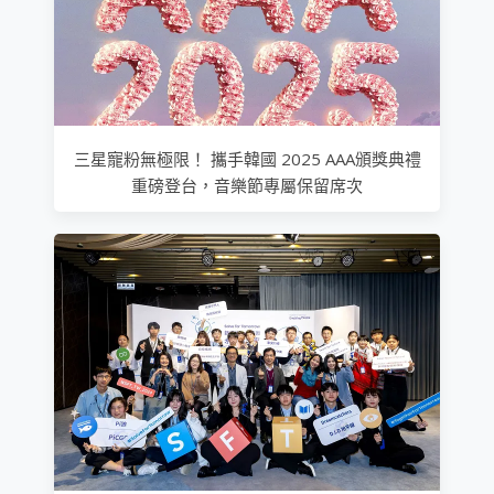
三星寵粉無極限！ 攜手韓國 2025 AAA頒獎典禮
重磅登台，音樂節專屬保留席次