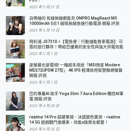
PS5！
2025 年 5 月 21 日
自帶線的 有線無線都能充 ONPRO MagReact M5
10000mAh 5合1 磁吸無線急速行動電源 開箱 評測
2025 年 5 月 19 日
飛利浦 JS7310 ⚡【電急便｜行動儲能救車電源】 可
靠的旅行夥伴！帶給您優異的安全性與強大供電效能
2025 年 5 月 7 日
是螢幕也是電視! 一機超多用途「MSI微星 Modern
MD272UPSW 27型」 4K IPS 輕薄商用智慧聯網螢幕
開箱 評測
2025 年 5 月 1 日
您的專屬AI 助手 Yoga Slim 7 Aura Edition 觸控AI筆
電 開箱 評測
2025 年 4 月 28 日
realme 14 Pro 超硬軍規、冰感變色實測，realme
14 5G 遊戲戰鬥值爆表，效能x娛樂全都要！
2025 年 4 月 25 日