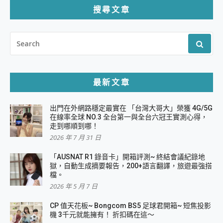
搜尋文章
SEARCH
FOR:
最新文章
出門在外網路穩定最實在 「台灣大哥大」榮獲 4G/5G
在線率全球 NO.3 全台第一與全台六冠王實測心得，
走到哪順到哪！
2026 年 7 月 31 日
「AUSNAT R1 錄音卡」開箱評測~ 終結會議紀錄地
獄，自動生成摘要報告，200+語言翻譯，旅遊最強搭
檔。
2026 年 5 月 7 日
CP 值天花板~ Bongcom BS5 足球君開箱~ 短焦投影
機 3千元就能擁有！ 折扣碼在這～