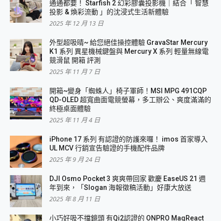
通通都要！ Starfish 2 幻彩膠囊投影機｜結合「 智慧
投影 & 煥彩流動 」的沈浸式生活新體驗
2025 年 12 月 13 日
外型超吸晴~ 給您絕佳操控體驗 GravaStar Mercury
K1 系列 異星機械鍵盤與 Mercury X 系列 輕量無線電
競滑鼠 開箱 評測
2025 年 11 月 7 日
開箱~變身「蜘蛛人」椅子軍師！MSI MPG 491CQP
QD-OLED 超寬曲面電競螢幕，多工辦公、爽度滿滿的
終極桌面體驗
2025 年 11 月 4 日
iPhone 17 系列 有認證的防護來囉！ imos 首家導入
UL MCV 行銷宣告驗證的手機配件品牌
2025 年 9 月 24 日
DJI Osmo Pocket 3 爽爽帶回家 歡慶 EaseUS 21 週
年到來，「Slogan 海報徵稿活動」好康大放送
2025 年 8 月 11 日
小巧好吸不擋鏡頭 有Qi2認證的 ONPRO MagReact