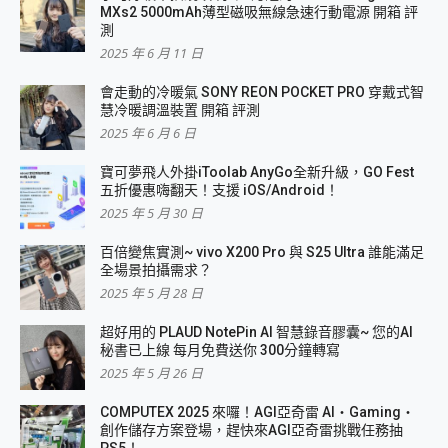
MXs2 5000mAh薄型磁吸無線急速行動電源 開箱 評
測
2025 年 6 月 11 日
會走動的冷暖氣 SONY REON POCKET PRO 穿戴式智
慧冷暖調溫裝置 開箱 評測
2025 年 6 月 6 日
寶可夢飛人外掛iToolab AnyGo全新升級，GO Fest
五折優惠嗨翻天！支援 iOS/Android！
2025 年 5 月 30 日
百倍變焦實測~ vivo X200 Pro 與 S25 Ultra 誰能滿足
全場景拍攝需求？
2025 年 5 月 28 日
超好用的 PLAUD NotePin AI 智慧錄音膠囊~ 您的AI
秘書已上線 每月免費送你 300分鐘轉寫
2025 年 5 月 26 日
COMPUTEX 2025 來囉！AGI亞奇雷 AI・Gaming・
創作儲存方案登場，趕快來AGI亞奇雷挑戰任務抽