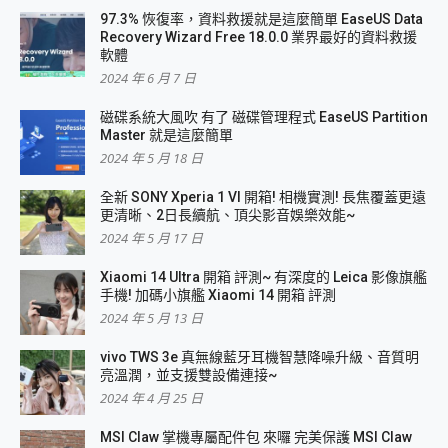
97.3% 恢復率，資料救援就是這麼簡單 EaseUS Data
Recovery Wizard Free 18.0.0 業界最好的資料救援
軟體
2024 年 6 月 7 日
磁碟系統大風吹 有了 磁碟管理程式 EaseUS Partition
Master 就是這麼簡單
2024 年 5 月 18 日
全新 SONY Xperia 1 VI 開箱! 相機實測! 長焦覆蓋更遠
更清晰、2日長續航、頂尖影音娛樂效能~
2024 年 5 月 17 日
Xiaomi 14 Ultra 開箱 評測~ 有深度的 Leica 影像旗艦
手機! 加碼小旗艦 Xiaomi 14 開箱 評測
2024 年 5 月 13 日
vivo TWS 3e 真無線藍牙耳機智慧降噪升級、音質明
亮溫潤，並支援雙設備連接~
2024 年 4 月 25 日
MSI Claw 掌機專屬配件包 來囉 完美保護 MSI Claw