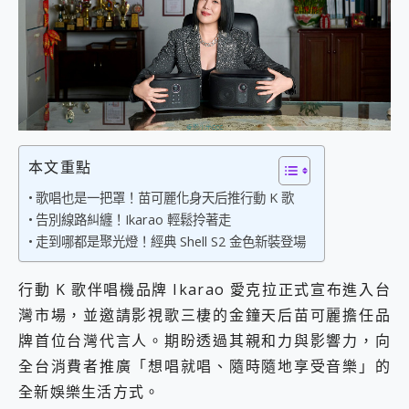
外型超吸晴~ 給您絕佳操控體驗 GravaStar Mercury K1 系列 異星機械鍵盤與 Mercury X 系列 輕量無線電競滑鼠 開箱 評測
開箱~變身「蜘蛛人」椅子軍師！MSI MPG 491CQP QD-OLED 超寬曲面電競螢幕，多工辦公、爽度滿滿的終極桌面體驗
iPhone 17 系列 有認證的防護來囉！ imos 首家導入 UL MCV 行銷宣告驗證的手機配件品牌
DJI Osmo Pocket 3 爽爽帶回家 歡慶 EaseUS 21 週年到來，「Slogan 海報徵稿活動」好康大放送
小巧好吸不擋鏡頭 有Qi2認證的 ONPRO MagReact MXs2 5000mAh薄型磁吸無線急速行動電源 開箱 評測
會走動的冷暖氣 SONY REON POCKET PRO 穿戴式智慧冷暖調溫裝置 開箱 評測
寶可夢飛人外掛iToolab AnyGo全新升級，GO Fest 五折優惠嗨翻天！支援 iOS/Android！
百倍變焦實測~ vivo X200 Pro 與 S25 Ultra 誰能滿足全場景拍攝需求？
超好用的 PLAUD NotePin AI 智慧錄音膠囊~ 您的AI 秘書已上線 每月免費送你 300分鐘轉寫
本文重點
COMPUTEX 2025 來囉！AGI亞奇雷 AI・Gaming・創作儲存方案登場，趕快來AGI亞奇雷挑戰任務抽 PS5！
歌唱也是一把罩！苗可麗化身天后推行動 K 歌
自帶線的 有線無線都能充 ONPRO MagReact M5 10000mAh 5合1 磁吸無線急速行動電源 開箱 評測
告別線路糾纏！Ikarao 輕鬆拎著走
飛利浦 JS7310 ⚡【電急便｜行動儲能救車電源】 可靠的旅行夥伴！帶給您優異的安全性與強大供電效能
走到哪都是聚光燈！經典 Shell S2 金色新裝登場
是螢幕也是電視! 一機超多用途「MSI微星 Modern MD272UPSW 27型」 4K IPS 輕薄商用智慧聯網螢幕 開箱 評測
您的專屬AI 助手 Yoga Slim 7 Aura Edition 觸控AI筆電 開箱 評測
realme 14 Pro 超硬軍規、冰感變色實測，realme 14 5G 遊戲戰鬥值爆表，效能x娛樂全都要！
行動 K 歌伴唱機品牌 Ikarao 愛克拉正式宣布進入台
iPhone、Apple Watch、AirPods耳機 三個設備充電一起搞定 ONPRO MagReact™ M3 3 in 1可攜摺疊無線充電器 開箱 評測
灣市場，並邀請影視歌三棲的金鐘天后苗可麗擔任品
動靜皆宜「HUAWEI FreeArc」開放式耳掛耳機，無感配戴! 超穩超服貼，音質、通話也很優質
牌首位台灣代言人。期盼透過其親和力與影響力，向
好玩好拍 vivo V50 ~ 口袋裡的 Zeiss 潮流攝影棚!
全台消費者推廣「想唱就唱、隨時隨地享受音樂」的
25種洗烘模式一機搞定! Roborock 衣莉莎白 H1 Neo分子篩洗脫烘 AI 滾筒洗衣機
給 MSI Claw 系列電競掌機 最完美的家 MSI Nest Docking Station 掌機專屬擴充底座 開箱 評測
全新娛樂生活方式。
B&O 精品級音響! Home+ 中嘉寬頻 SoundBox 劇院串流盒 開箱 評測