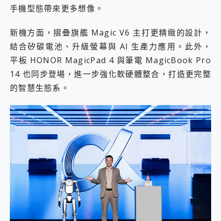
手機型態帶來更多想像。
2億 APO蔡司長焦神機降臨~ vivo X200 Pro、vivo X200 就是這麼好拍
EaseUS Vocal Remover 免費線上去聲器一鍵去除人聲 人聲 音樂分離 2024 消除人聲推薦
3 個超值 MHN 飛人工具分享~~ iToolab AnyGo 魔物獵人 Now飛人 ios教學 不出門也可以到處走
新機方面，摺疊旗艦 Magic V6 主打更精緻的設計，
Locawhere AnyTo 寶可夢飛人 AnyTo 不出門也可以飛遍全世界
結合矽碳電池、升級螢幕與 AI 生產力應用。此外，
小體積 40000mAh 超大容量 一次充5個設備 充好充滿 CUKTECH 酷態科 300W 微型充電站 開箱 評測
平板 HONOR MagicPad 4 與筆電 MagicBook Pro
97.3% 恢復率，資料救援就是這麼簡單 EaseUS Data Recovery Wizard Free 18.0.0 業界最好的資料救援軟體
14 也同步登場，進一步強化軟硬體整合，打造更完整
磁碟系統大風吹 有了 磁碟管理程式 EaseUS Partition Master 就是這麼簡單
全新 SONY Xperia 1 VI 開箱! 相機實測! 長焦覆蓋更遠更清晰、2日長續航、頂尖影音娛樂效能~
的智慧生態系。
Xiaomi 14 Ultra 開箱 評測~ 有深度的 Leica 影像旗艦手機! 加碼小旗艦 Xiaomi 14 開箱 評測
vivo TWS 3e 真無線藍牙耳機智慧降噪升級、音質明亮溫潤，並支援雙設備連接~
MSI Claw 掌機專屬配件包 來囉 完美保護 MSI Claw A1M-026TW 電競掌機
人像旗艦 vivo V30 系列 開箱 評測! 首搭蔡司光學鏡頭、攝影棚級柔光環、拍攝功能最好玩的美拍神機 vivo V30 Pro
多個願望一次滿足 超強散熱 微星 MSI Claw A1M-026TW 電競掌機 開箱 評測
一吸完美對位 擁有超強吸力與超好用的隱磁支架 O-ONE MAG 最會吸的行動電源 開箱 評測
OPPO 哈蘇 300mm 專業增距鏡實測：Find X9 Ultra 光學長焦隨手拍，紀錄生活就是這麼簡單
Motorola edge 70 pro 及 moto g37 power上市，登錄在送飛利浦氣炸鍋
近八千元的 Soundcore Liberty 5 Pro Max，有螢幕的耳機會是智商稅嗎?
ASUS Pad 全面應援 Me Time，加碼愛奇藝黃金雙周卡體驗，專案價最低 NT$0 起