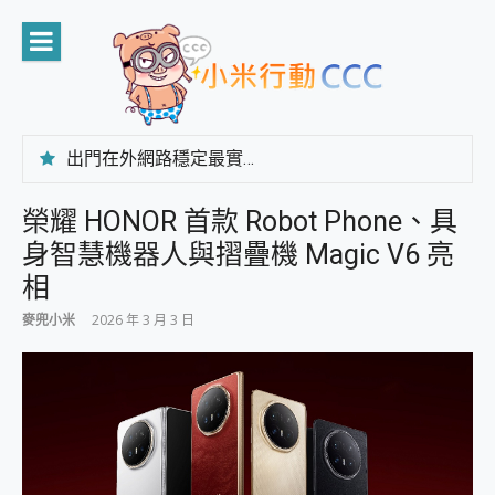
Skip
to
content
出門在外網路穩定最實在 「台灣大哥大」榮獲 4G/5G 在線率全球 NO.3 全台第一與全台六冠王實測心得，走到哪順到哪！
「AUSNAT R1 錄音卡」開箱評測~ 終結會議紀錄地獄，自動生成摘要報告，200+語言翻譯，旅遊最強搭檔。
CP 值天花板~ Bongcom BS5 足球君開箱~ 短焦投影機 3千元就能擁有！ 折扣碼在這～
榮耀 HONOR 首款 Robot Phone、具
專為 PC上的 XBOX和掌機設計的 FireCuda X1070 SSD 固態硬碟開箱 評測
身智慧機器人與摺疊機 Magic V6 亮
台灣製攝影機在這裡，100%全無線設計 SpotCam Solo Eco 太陽能防水雲端攝影機 SpotCam Solo 3 2.5K高畫質戶外攝影機 開箱 評測
電力超超超持久 MSI 微星 Prestige 14 AI+ D3MG-031TW 14吋 開箱評價，AI輕薄商務筆電 Copilot+ PC
相
超懂拍、耐用 AI 街拍機~ realme 16 Pro 開箱評價~ 2 億畫素 LumaColor 影像、持久續航與 IP69K 高防護
麥兜小米
2026 年 3 月 3 日
防窺黑科技 Galaxy S26 Ultra系列保護貼怎麼選？imos AR 低反光玻璃、藍寶石鏡頭貼與軍規防摔殼完整開箱評價
AI 支付 一錶搞定大小事 Xiaomi Watch 5 開箱 評測
超驚艷 讓人一眼就愛上 LENOVO 聯想 Yoga Book 9 14吋 AI輕薄筆電 開箱 評測
美到讓人超想擁有 moto pad 60 系列 與 Moto | Swarovski razr 60 冰藍限定版本 開箱 評測
好用的 EaseUS Partition Master 讓您輕鬆的移除與格式化有防寫保護的隨身碟或SD卡
一鍵修復模糊影片、舊照的 AI 好幫手! VideoProc Converter AI 新版全解析 × 年末優惠，一篇全看懂
小朋友才做選擇 投影機 RGB藍牙音響 氛圍情境燈 我通通都要！ Starfish 2 幻彩膠囊投影機｜結合「 智慧投影 & 煥彩流動 」的沈浸式生活新體驗