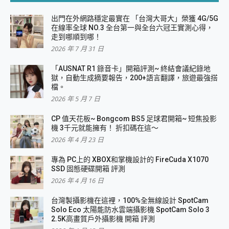
出門在外網路穩定最實在 「台灣大哥大」榮獲 4G/5G
在線率全球 NO.3 全台第一與全台六冠王實測心得，
走到哪順到哪！
2026 年 7 月 31 日
「AUSNAT R1 錄音卡」開箱評測~ 終結會議紀錄地
獄，自動生成摘要報告，200+語言翻譯，旅遊最強搭
檔。
2026 年 5 月 7 日
CP 值天花板~ Bongcom BS5 足球君開箱~ 短焦投影
機 3千元就能擁有！ 折扣碼在這～
2026 年 4 月 23 日
專為 PC上的 XBOX和掌機設計的 FireCuda X1070
SSD 固態硬碟開箱 評測
2026 年 4 月 16 日
台灣製攝影機在這裡，100%全無線設計 SpotCam
Solo Eco 太陽能防水雲端攝影機 SpotCam Solo 3
2.5K高畫質戶外攝影機 開箱 評測