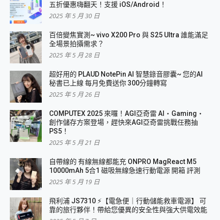
五折優惠嗨翻天！支援 iOS/Android！
2025 年 5 月 30 日
百倍變焦實測~ vivo X200 Pro 與 S25 Ultra 誰能滿足
全場景拍攝需求？
2025 年 5 月 28 日
超好用的 PLAUD NotePin AI 智慧錄音膠囊~ 您的AI
秘書已上線 每月免費送你 300分鐘轉寫
2025 年 5 月 26 日
COMPUTEX 2025 來囉！AGI亞奇雷 AI・Gaming・
創作儲存方案登場，趕快來AGI亞奇雷挑戰任務抽
PS5！
2025 年 5 月 21 日
自帶線的 有線無線都能充 ONPRO MagReact M5
10000mAh 5合1 磁吸無線急速行動電源 開箱 評測
2025 年 5 月 19 日
飛利浦 JS7310 ⚡【電急便｜行動儲能救車電源】 可
靠的旅行夥伴！帶給您優異的安全性與強大供電效能