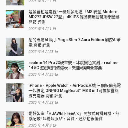
2025 年 5 月 7 日
是螢幕也是電視! 一機超多用途「MSI微星 Modern
MD272UPSW 27型」 4K IPS 輕薄商用智慧聯網螢幕
開箱 評測
2025 年 5 月 1 日
您的專屬AI 助手 Yoga Slim 7 Aura Edition 觸控AI筆
電 開箱 評測
2025 年 4 月 28 日
realme 14 Pro 超硬軍規、冰感變色實測，realme
14 5G 遊戲戰鬥值爆表，效能x娛樂全都要！
2025 年 4 月 25 日
iPhone、Apple Watch、AirPods耳機 三個設備充電
一起搞定 ONPRO MagReact™ M3 3 in 1可攜摺疊無
線充電器 開箱 評測
2025 年 4 月 23 日
動靜皆宜「HUAWEI FreeArc」開放式耳掛耳機，無
感配戴! 超穩超服貼，音質、通話也很優質
2025 年 4 月 8 日