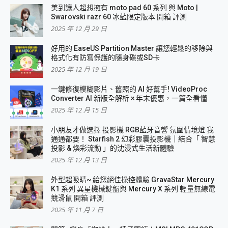
美到讓人超想擁有 moto pad 60 系列 與 Moto |
Swarovski razr 60 冰藍限定版本 開箱 評測
2025 年 12 月 29 日
好用的 EaseUS Partition Master 讓您輕鬆的移除與
格式化有防寫保護的隨身碟或SD卡
2025 年 12 月 19 日
一鍵修復模糊影片、舊照的 AI 好幫手! VideoProc
Converter AI 新版全解析 × 年末優惠，一篇全看懂
2025 年 12 月 15 日
小朋友才做選擇 投影機 RGB藍牙音響 氛圍情境燈 我
通通都要！ Starfish 2 幻彩膠囊投影機｜結合「 智慧
投影 & 煥彩流動 」的沈浸式生活新體驗
2025 年 12 月 13 日
外型超吸晴~ 給您絕佳操控體驗 GravaStar Mercury
K1 系列 異星機械鍵盤與 Mercury X 系列 輕量無線電
競滑鼠 開箱 評測
2025 年 11 月 7 日