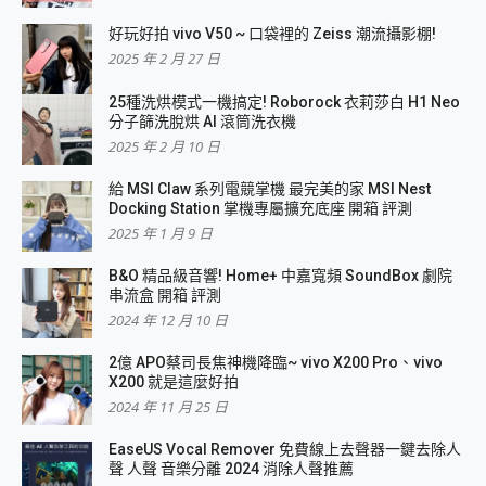
好玩好拍 vivo V50 ~ 口袋裡的 Zeiss 潮流攝影棚!
2025 年 2 月 27 日
25種洗烘模式一機搞定! Roborock 衣莉莎白 H1 Neo
分子篩洗脫烘 AI 滾筒洗衣機
2025 年 2 月 10 日
給 MSI Claw 系列電競掌機 最完美的家 MSI Nest
Docking Station 掌機專屬擴充底座 開箱 評測
2025 年 1 月 9 日
B&O 精品級音響! Home+ 中嘉寬頻 SoundBox 劇院
串流盒 開箱 評測
2024 年 12 月 10 日
2億 APO蔡司長焦神機降臨~ vivo X200 Pro、vivo
X200 就是這麼好拍
2024 年 11 月 25 日
EaseUS Vocal Remover 免費線上去聲器一鍵去除人
聲 人聲 音樂分離 2024 消除人聲推薦