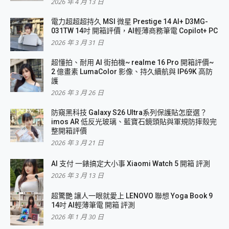
2026 年 4 月 13 日
電力超超超持久 MSI 微星 Prestige 14 AI+ D3MG-
031TW 14吋 開箱評價，AI輕薄商務筆電 Copilot+ PC
2026 年 3 月 31 日
超懂拍、耐用 AI 街拍機~ realme 16 Pro 開箱評價~
2 億畫素 LumaColor 影像、持久續航與 IP69K 高防
護
2026 年 3 月 26 日
防窺黑科技 Galaxy S26 Ultra系列保護貼怎麼選？
imos AR 低反光玻璃、藍寶石鏡頭貼與軍規防摔殼完
整開箱評價
2026 年 3 月 21 日
AI 支付 一錶搞定大小事 Xiaomi Watch 5 開箱 評測
2026 年 3 月 13 日
超驚艷 讓人一眼就愛上 LENOVO 聯想 Yoga Book 9
14吋 AI輕薄筆電 開箱 評測
2026 年 1 月 30 日