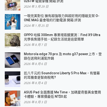
026TW 電競掌機 開箱 評測
2024 年 3 月 29 日
一吸完美對位 擁有超強吸力與超好用的隱磁支架 O-
ONE MAG 最會吸的行動電源 開箱 評測
2024 年 1 月 25 日
OPPO 哈蘇 300mm 專業增距鏡實測：Find X9 Ultra
光學長焦隨手拍，紀錄生活就是這麼簡單
2026 年 8 月 7 日
Motorola edge 70 pro 及 moto g37 power上市，登
錄在送飛利浦氣炸鍋
2026 年 8 月 6 日
近八千元的 Soundcore Liberty 5 Pro Max，有螢幕
的耳機會是智商稅嗎?
2026 年 8 月 4 日
ASUS Pad 全面應援 Me Time，加碼愛奇藝黃金雙周
卡體驗，專案價最低 NT$0 起
2026 年 8 月 3 日