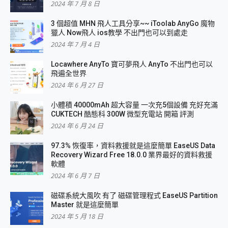
2024 年 7 月 8 日
3 個超值 MHN 飛人工具分享~~ iToolab AnyGo 魔物
獵人 Now飛人 ios教學 不出門也可以到處走
2024 年 7 月 4 日
Locawhere AnyTo 寶可夢飛人 AnyTo 不出門也可以
飛遍全世界
2024 年 6 月 27 日
小體積 40000mAh 超大容量 一次充5個設備 充好充滿
CUKTECH 酷態科 300W 微型充電站 開箱 評測
2024 年 6 月 24 日
97.3% 恢復率，資料救援就是這麼簡單 EaseUS Data
Recovery Wizard Free 18.0.0 業界最好的資料救援
軟體
2024 年 6 月 7 日
磁碟系統大風吹 有了 磁碟管理程式 EaseUS Partition
Master 就是這麼簡單
2024 年 5 月 18 日