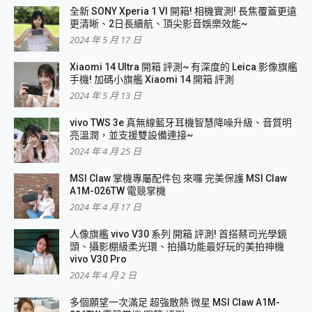
全新 SONY Xperia 1 VI 開箱! 相機實測! 長焦覆蓋更遠
更清晰、2日長續航、頂尖影音娛樂效能~
2024 年 5 月 17 日
Xiaomi 14 Ultra 開箱 評測~ 有深度的 Leica 影像旗艦
手機! 加碼小旗艦 Xiaomi 14 開箱 評測
2024 年 5 月 13 日
vivo TWS 3e 真無線藍牙耳機智慧降噪升級、音質明
亮溫潤，並支援雙設備連接~
2024 年 4 月 25 日
MSI Claw 掌機專屬配件包 來囉 完美保護 MSI Claw
A1M-026TW 電競掌機
2024 年 4 月 17 日
人像旗艦 vivo V30 系列 開箱 評測! 首搭蔡司光學鏡
頭、攝影棚級柔光環、拍攝功能最好玩的美拍神機
vivo V30 Pro
2024 年 4 月 2 日
多個願望一次滿足 超強散熱 微星 MSI Claw A1M-