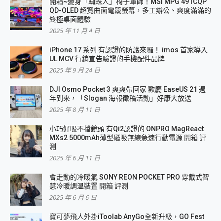
開箱~變身「蜘蛛人」椅子軍師！MSI MPG 491CQP
QD-OLED 超寬曲面電競螢幕，多工辦公、爽度滿滿的
終極桌面體驗
2025 年 11 月 4 日
iPhone 17 系列 有認證的防護來囉！ imos 首家導入
UL MCV 行銷宣告驗證的手機配件品牌
2025 年 9 月 24 日
DJI Osmo Pocket 3 爽爽帶回家 歡慶 EaseUS 21 週
年到來，「Slogan 海報徵稿活動」好康大放送
2025 年 8 月 11 日
小巧好吸不擋鏡頭 有Qi2認證的 ONPRO MagReact
MXs2 5000mAh薄型磁吸無線急速行動電源 開箱 評
測
2025 年 6 月 11 日
會走動的冷暖氣 SONY REON POCKET PRO 穿戴式智
慧冷暖調溫裝置 開箱 評測
2025 年 6 月 6 日
寶可夢飛人外掛iToolab AnyGo全新升級，GO Fest