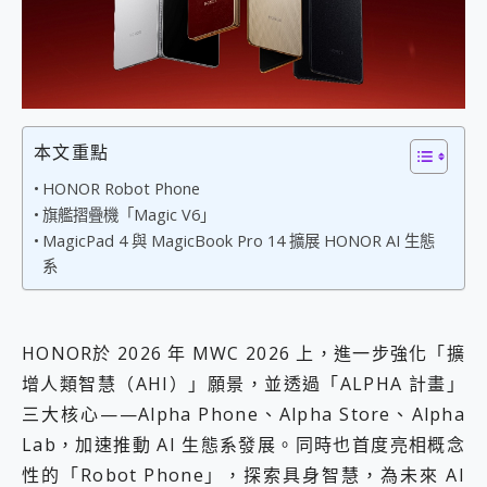
外型超吸晴~ 給您絕佳操控體驗 GravaStar Mercury K1 系列 異星機械鍵盤與 Mercury X 系列 輕量無線電競滑鼠 開箱 評測
開箱~變身「蜘蛛人」椅子軍師！MSI MPG 491CQP QD-OLED 超寬曲面電競螢幕，多工辦公、爽度滿滿的終極桌面體驗
iPhone 17 系列 有認證的防護來囉！ imos 首家導入 UL MCV 行銷宣告驗證的手機配件品牌
DJI Osmo Pocket 3 爽爽帶回家 歡慶 EaseUS 21 週年到來，「Slogan 海報徵稿活動」好康大放送
小巧好吸不擋鏡頭 有Qi2認證的 ONPRO MagReact MXs2 5000mAh薄型磁吸無線急速行動電源 開箱 評測
會走動的冷暖氣 SONY REON POCKET PRO 穿戴式智慧冷暖調溫裝置 開箱 評測
寶可夢飛人外掛iToolab AnyGo全新升級，GO Fest 五折優惠嗨翻天！支援 iOS/Android！
本文重點
百倍變焦實測~ vivo X200 Pro 與 S25 Ultra 誰能滿足全場景拍攝需求？
HONOR Robot Phone
超好用的 PLAUD NotePin AI 智慧錄音膠囊~ 您的AI 秘書已上線 每月免費送你 300分鐘轉寫
旗艦摺疊機「Magic V6」
COMPUTEX 2025 來囉！AGI亞奇雷 AI・Gaming・創作儲存方案登場，趕快來AGI亞奇雷挑戰任務抽 PS5！
MagicPad 4 與 MagicBook Pro 14 擴展 HONOR AI 生態
自帶線的 有線無線都能充 ONPRO MagReact M5 10000mAh 5合1 磁吸無線急速行動電源 開箱 評測
系
飛利浦 JS7310 ⚡【電急便｜行動儲能救車電源】 可靠的旅行夥伴！帶給您優異的安全性與強大供電效能
是螢幕也是電視! 一機超多用途「MSI微星 Modern MD272UPSW 27型」 4K IPS 輕薄商用智慧聯網螢幕 開箱 評測
您的專屬AI 助手 Yoga Slim 7 Aura Edition 觸控AI筆電 開箱 評測
realme 14 Pro 超硬軍規、冰感變色實測，realme 14 5G 遊戲戰鬥值爆表，效能x娛樂全都要！
HONOR於 2026 年 MWC 2026 上，進一步強化「擴
iPhone、Apple Watch、AirPods耳機 三個設備充電一起搞定 ONPRO MagReact™ M3 3 in 1可攜摺疊無線充電器 開箱 評測
增人類智慧（AHI）」願景，並透過「ALPHA 計畫」
動靜皆宜「HUAWEI FreeArc」開放式耳掛耳機，無感配戴! 超穩超服貼，音質、通話也很優質
好玩好拍 vivo V50 ~ 口袋裡的 Zeiss 潮流攝影棚!
三大核心——Alpha Phone、Alpha Store、Alpha
25種洗烘模式一機搞定! Roborock 衣莉莎白 H1 Neo分子篩洗脫烘 AI 滾筒洗衣機
Lab，加速推動 AI 生態系發展。同時也首度亮相概念
給 MSI Claw 系列電競掌機 最完美的家 MSI Nest Docking Station 掌機專屬擴充底座 開箱 評測
性的「Robot Phone」，探索具身智慧，為未來 AI
B&O 精品級音響! Home+ 中嘉寬頻 SoundBox 劇院串流盒 開箱 評測