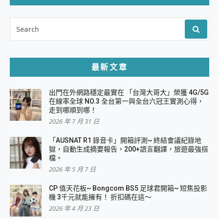
SEARCH
FOR:
最新文章
出門在外網路穩定最實在 「台灣大哥大」榮獲 4G/5G
在線率全球 NO.3 全台第一與全台六冠王實測心得，
走到哪順到哪！
2026 年 7 月 31 日
「AUSNAT R1 錄音卡」開箱評測~ 終結會議紀錄地
獄，自動生成摘要報告，200+語言翻譯，旅遊最強搭
檔。
2026 年 5 月 7 日
CP 值天花板~ Bongcom BS5 足球君開箱~ 短焦投影
機 3千元就能擁有！ 折扣碼在這～
2026 年 4 月 23 日