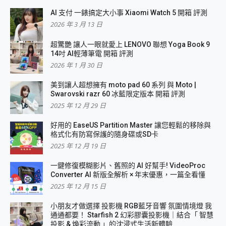
AI 支付 一錶搞定大小事 Xiaomi Watch 5 開箱 評測
2026 年 3 月 13 日
超驚艷 讓人一眼就愛上 LENOVO 聯想 Yoga Book 9
14吋 AI輕薄筆電 開箱 評測
2026 年 1 月 30 日
美到讓人超想擁有 moto pad 60 系列 與 Moto |
Swarovski razr 60 冰藍限定版本 開箱 評測
2025 年 12 月 29 日
好用的 EaseUS Partition Master 讓您輕鬆的移除與
格式化有防寫保護的隨身碟或SD卡
2025 年 12 月 19 日
一鍵修復模糊影片、舊照的 AI 好幫手! VideoProc
Converter AI 新版全解析 × 年末優惠，一篇全看懂
2025 年 12 月 15 日
小朋友才做選擇 投影機 RGB藍牙音響 氛圍情境燈 我
通通都要！ Starfish 2 幻彩膠囊投影機｜結合「 智慧
投影 & 煥彩流動 」的沈浸式生活新體驗