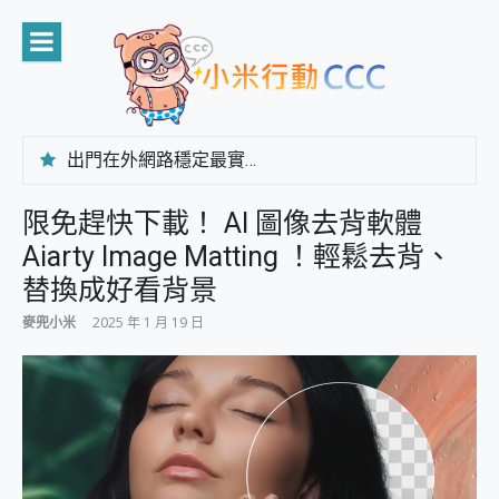
Skip
to
content
出門在外網路穩定最實在 「台灣大哥大」榮獲 4G/5G 在線率全球 NO.3 全台第一與全台六冠王實測心得，走到哪順到哪！
「AUSNAT R1 錄音卡」開箱評測~ 終結會議紀錄地獄，自動生成摘要報告，200+語言翻譯，旅遊最強搭檔。
CP 值天花板~ Bongcom BS5 足球君開箱~ 短焦投影機 3千元就能擁有！ 折扣碼在這～
限免趕快下載！ AI 圖像去背軟體
專為 PC上的 XBOX和掌機設計的 FireCuda X1070 SSD 固態硬碟開箱 評測
Aiarty Image Matting ！輕鬆去背、
台灣製攝影機在這裡，100%全無線設計 SpotCam Solo Eco 太陽能防水雲端攝影機 SpotCam Solo 3 2.5K高畫質戶外攝影機 開箱 評測
電力超超超持久 MSI 微星 Prestige 14 AI+ D3MG-031TW 14吋 開箱評價，AI輕薄商務筆電 Copilot+ PC
替換成好看背景
超懂拍、耐用 AI 街拍機~ realme 16 Pro 開箱評價~ 2 億畫素 LumaColor 影像、持久續航與 IP69K 高防護
麥兜小米
2025 年 1 月 19 日
防窺黑科技 Galaxy S26 Ultra系列保護貼怎麼選？imos AR 低反光玻璃、藍寶石鏡頭貼與軍規防摔殼完整開箱評價
AI 支付 一錶搞定大小事 Xiaomi Watch 5 開箱 評測
超驚艷 讓人一眼就愛上 LENOVO 聯想 Yoga Book 9 14吋 AI輕薄筆電 開箱 評測
美到讓人超想擁有 moto pad 60 系列 與 Moto | Swarovski razr 60 冰藍限定版本 開箱 評測
好用的 EaseUS Partition Master 讓您輕鬆的移除與格式化有防寫保護的隨身碟或SD卡
一鍵修復模糊影片、舊照的 AI 好幫手! VideoProc Converter AI 新版全解析 × 年末優惠，一篇全看懂
小朋友才做選擇 投影機 RGB藍牙音響 氛圍情境燈 我通通都要！ Starfish 2 幻彩膠囊投影機｜結合「 智慧投影 & 煥彩流動 」的沈浸式生活新體驗