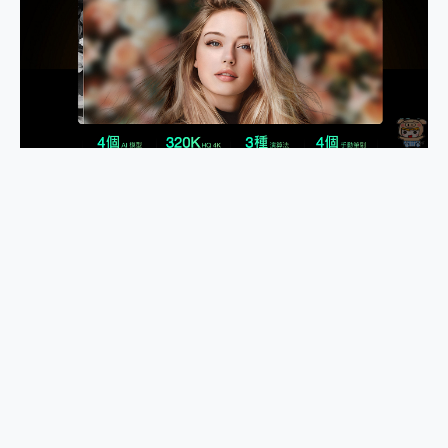
2億 APO蔡司長焦神機降臨~ vivo X200 Pro、vivo X200 就是這麼好拍
EaseUS Vocal Remover 免費線上去聲器一鍵去除人聲 人聲 音樂分離 2024 消除人聲推薦
3 個超值 MHN 飛人工具分享~~ iToolab AnyGo 魔物獵人 Now飛人 ios教學 不出門也可以到處走
Locawhere AnyTo 寶可夢飛人 AnyTo 不出門也可以飛遍全世界
小體積 40000mAh 超大容量 一次充5個設備 充好充滿 CUKTECH 酷態科 300W 微型充電站 開箱 評測
97.3% 恢復率，資料救援就是這麼簡單 EaseUS Data Recovery Wizard Free 18.0.0 業界最好的資料救援軟體
磁碟系統大風吹 有了 磁碟管理程式 EaseUS Partition Master 就是這麼簡單
全新 SONY Xperia 1 VI 開箱! 相機實測! 長焦覆蓋更遠更清晰、2日長續航、頂尖影音娛樂效能~
Xiaomi 14 Ultra 開箱 評測~ 有深度的 Leica 影像旗艦手機! 加碼小旗艦 Xiaomi 14 開箱 評測
vivo TWS 3e 真無線藍牙耳機智慧降噪升級、音質明亮溫潤，並支援雙設備連接~
MSI Claw 掌機專屬配件包 來囉 完美保護 MSI Claw A1M-026TW 電競掌機
人像旗艦 vivo V30 系列 開箱 評測! 首搭蔡司光學鏡頭、攝影棚級柔光環、拍攝功能最好玩的美拍神機 vivo V30 Pro
多個願望一次滿足 超強散熱 微星 MSI Claw A1M-026TW 電競掌機 開箱 評測
一吸完美對位 擁有超強吸力與超好用的隱磁支架 O-ONE MAG 最會吸的行動電源 開箱 評測
OPPO 哈蘇 300mm 專業增距鏡實測：Find X9 Ultra 光學長焦隨手拍，紀錄生活就是這麼簡單
Motorola edge 70 pro 及 moto g37 power上市，登錄在送飛利浦氣炸鍋
近八千元的 Soundcore Liberty 5 Pro Max，有螢幕的耳機會是智商稅嗎?
ASUS Pad 全面應援 Me Time，加碼愛奇藝黃金雙周卡體驗，專案價最低 NT$0 起