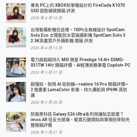
專為 PC上的 XBOX和掌機設計的 FireCuda X1070
SSD 固態硬碟開箱 評測
2026 年 4 月 16 日
台灣製攝影機在這裡，100%全無線設計 SpotCam
Solo Eco 太陽能防水雲端攝影機 SpotCam Solo 3
2.5K高畫質戶外攝影機 開箱 評測
2026 年 4 月 13 日
電力超超超持久 MSI 微星 Prestige 14 AI+ D3MG-
031TW 14吋 開箱評價，AI輕薄商務筆電 Copilot+ PC
2026 年 3 月 31 日
超懂拍、耐用 AI 街拍機~ realme 16 Pro 開箱評價~
2 億畫素 LumaColor 影像、持久續航與 IP69K 高防
護
2026 年 3 月 26 日
防窺黑科技 Galaxy S26 Ultra系列保護貼怎麼選？
imos AR 低反光玻璃、藍寶石鏡頭貼與軍規防摔殼完
整開箱評價
2026 年 3 月 21 日