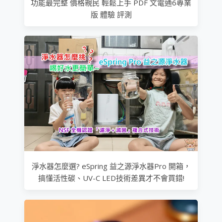
功能最完整 價格親民 輕鬆上手 PDF 文電通6專業
版 體驗 評測
淨水器怎麼選? eSpring 益之源淨水器Pro 開箱，
搞懂活性碳、UV-C LED技術差異才不會買錯!