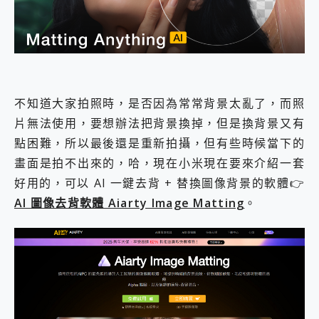
外型超吸晴~ 給您絕佳操控體驗 GravaStar Mercury K1 系列 異星機械鍵盤與 Mercury X 系列 輕量無線電競滑鼠 開箱 評測
開箱~變身「蜘蛛人」椅子軍師！MSI MPG 491CQP QD-OLED 超寬曲面電競螢幕，多工辦公、爽度滿滿的終極桌面體驗
iPhone 17 系列 有認證的防護來囉！ imos 首家導入 UL MCV 行銷宣告驗證的手機配件品牌
DJI Osmo Pocket 3 爽爽帶回家 歡慶 EaseUS 21 週年到來，「Slogan 海報徵稿活動」好康大放送
小巧好吸不擋鏡頭 有Qi2認證的 ONPRO MagReact MXs2 5000mAh薄型磁吸無線急速行動電源 開箱 評測
會走動的冷暖氣 SONY REON POCKET PRO 穿戴式智慧冷暖調溫裝置 開箱 評測
寶可夢飛人外掛iToolab AnyGo全新升級，GO Fest 五折優惠嗨翻天！支援 iOS/Android！
不知道大家拍照時，是否因為常常背景太亂了，而照
百倍變焦實測~ vivo X200 Pro 與 S25 Ultra 誰能滿足全場景拍攝需求？
片無法使用，要想辦法把背景換掉，但是換背景又有
超好用的 PLAUD NotePin AI 智慧錄音膠囊~ 您的AI 秘書已上線 每月免費送你 300分鐘轉寫
點困難，所以最後還是重新拍攝，但有些時候當下的
COMPUTEX 2025 來囉！AGI亞奇雷 AI・Gaming・創作儲存方案登場，趕快來AGI亞奇雷挑戰任務抽 PS5！
自帶線的 有線無線都能充 ONPRO MagReact M5 10000mAh 5合1 磁吸無線急速行動電源 開箱 評測
畫面是拍不出來的，哈，現在小米現在要來介紹一套
飛利浦 JS7310 ⚡【電急便｜行動儲能救車電源】 可靠的旅行夥伴！帶給您優異的安全性與強大供電效能
好用的，可以 AI 一鍵去背 + 替換圖像背景的軟體👉
是螢幕也是電視! 一機超多用途「MSI微星 Modern MD272UPSW 27型」 4K IPS 輕薄商用智慧聯網螢幕 開箱 評測
AI 圖像去背軟體 Aiarty Image Matting
。
您的專屬AI 助手 Yoga Slim 7 Aura Edition 觸控AI筆電 開箱 評測
realme 14 Pro 超硬軍規、冰感變色實測，realme 14 5G 遊戲戰鬥值爆表，效能x娛樂全都要！
iPhone、Apple Watch、AirPods耳機 三個設備充電一起搞定 ONPRO MagReact™ M3 3 in 1可攜摺疊無線充電器 開箱 評測
動靜皆宜「HUAWEI FreeArc」開放式耳掛耳機，無感配戴! 超穩超服貼，音質、通話也很優質
好玩好拍 vivo V50 ~ 口袋裡的 Zeiss 潮流攝影棚!
25種洗烘模式一機搞定! Roborock 衣莉莎白 H1 Neo分子篩洗脫烘 AI 滾筒洗衣機
給 MSI Claw 系列電競掌機 最完美的家 MSI Nest Docking Station 掌機專屬擴充底座 開箱 評測
B&O 精品級音響! Home+ 中嘉寬頻 SoundBox 劇院串流盒 開箱 評測