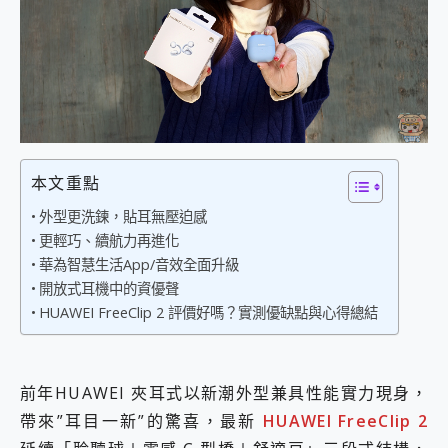
外型超吸晴~ 給您絕佳操控體驗 GravaStar Mercury K1 系列 異星機械鍵盤與 Mercury X 系列 輕量無線電競滑鼠 開箱 評測
開箱~變身「蜘蛛人」椅子軍師！MSI MPG 491CQP QD-OLED 超寬曲面電競螢幕，多工辦公、爽度滿滿的終極桌面體驗
iPhone 17 系列 有認證的防護來囉！ imos 首家導入 UL MCV 行銷宣告驗證的手機配件品牌
DJI Osmo Pocket 3 爽爽帶回家 歡慶 EaseUS 21 週年到來，「Slogan 海報徵稿活動」好康大放送
小巧好吸不擋鏡頭 有Qi2認證的 ONPRO MagReact MXs2 5000mAh薄型磁吸無線急速行動電源 開箱 評測
會走動的冷暖氣 SONY REON POCKET PRO 穿戴式智慧冷暖調溫裝置 開箱 評測
寶可夢飛人外掛iToolab AnyGo全新升級，GO Fest 五折優惠嗨翻天！支援 iOS/Android！
百倍變焦實測~ vivo X200 Pro 與 S25 Ultra 誰能滿足全場景拍攝需求？
超好用的 PLAUD NotePin AI 智慧錄音膠囊~ 您的AI 秘書已上線 每月免費送你 300分鐘轉寫
本文重點
COMPUTEX 2025 來囉！AGI亞奇雷 AI・Gaming・創作儲存方案登場，趕快來AGI亞奇雷挑戰任務抽 PS5！
外型更洗鍊，貼耳無壓迫感
自帶線的 有線無線都能充 ONPRO MagReact M5 10000mAh 5合1 磁吸無線急速行動電源 開箱 評測
更輕巧、續航力再進化
飛利浦 JS7310 ⚡【電急便｜行動儲能救車電源】 可靠的旅行夥伴！帶給您優異的安全性與強大供電效能
華為智慧生活App/音效全面升級
是螢幕也是電視! 一機超多用途「MSI微星 Modern MD272UPSW 27型」 4K IPS 輕薄商用智慧聯網螢幕 開箱 評測
開放式耳機中的資優聲
您的專屬AI 助手 Yoga Slim 7 Aura Edition 觸控AI筆電 開箱 評測
realme 14 Pro 超硬軍規、冰感變色實測，realme 14 5G 遊戲戰鬥值爆表，效能x娛樂全都要！
HUAWEI FreeClip 2 評價好嗎？實測優缺點與心得總結
iPhone、Apple Watch、AirPods耳機 三個設備充電一起搞定 ONPRO MagReact™ M3 3 in 1可攜摺疊無線充電器 開箱 評測
動靜皆宜「HUAWEI FreeArc」開放式耳掛耳機，無感配戴! 超穩超服貼，音質、通話也很優質
好玩好拍 vivo V50 ~ 口袋裡的 Zeiss 潮流攝影棚!
前年HUAWEI 夾耳式以新潮外型兼具性能實力現身，
25種洗烘模式一機搞定! Roborock 衣莉莎白 H1 Neo分子篩洗脫烘 AI 滾筒洗衣機
帶來”耳目一新”的驚喜，最新
HUAWEI FreeClip 2
給 MSI Claw 系列電競掌機 最完美的家 MSI Nest Docking Station 掌機專屬擴充底座 開箱 評測
B&O 精品級音響! Home+ 中嘉寬頻 SoundBox 劇院串流盒 開箱 評測