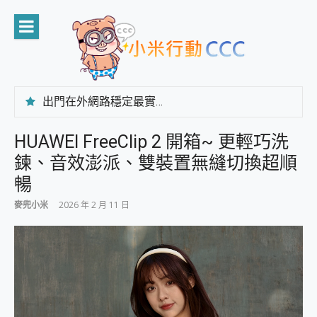
Skip
to
content
出門在外網路穩定最實在 「台灣大哥大」榮獲 4G/5G 在線率全球 NO.3 全台第一與全台六冠王實測心得，走到哪順到哪！
「AUSNAT R1 錄音卡」開箱評測~ 終結會議紀錄地獄，自動生成摘要報告，200+語言翻譯，旅遊最強搭檔。
CP 值天花板~ Bongcom BS5 足球君開箱~ 短焦投影機 3千元就能擁有！ 折扣碼在這～
HUAWEI FreeClip 2 開箱~ 更輕巧洗
專為 PC上的 XBOX和掌機設計的 FireCuda X1070 SSD 固態硬碟開箱 評測
鍊、音效澎派、雙裝置無縫切換超順
台灣製攝影機在這裡，100%全無線設計 SpotCam Solo Eco 太陽能防水雲端攝影機 SpotCam Solo 3 2.5K高畫質戶外攝影機 開箱 評測
電力超超超持久 MSI 微星 Prestige 14 AI+ D3MG-031TW 14吋 開箱評價，AI輕薄商務筆電 Copilot+ PC
暢
超懂拍、耐用 AI 街拍機~ realme 16 Pro 開箱評價~ 2 億畫素 LumaColor 影像、持久續航與 IP69K 高防護
麥兜小米
2026 年 2 月 11 日
防窺黑科技 Galaxy S26 Ultra系列保護貼怎麼選？imos AR 低反光玻璃、藍寶石鏡頭貼與軍規防摔殼完整開箱評價
AI 支付 一錶搞定大小事 Xiaomi Watch 5 開箱 評測
超驚艷 讓人一眼就愛上 LENOVO 聯想 Yoga Book 9 14吋 AI輕薄筆電 開箱 評測
美到讓人超想擁有 moto pad 60 系列 與 Moto | Swarovski razr 60 冰藍限定版本 開箱 評測
好用的 EaseUS Partition Master 讓您輕鬆的移除與格式化有防寫保護的隨身碟或SD卡
一鍵修復模糊影片、舊照的 AI 好幫手! VideoProc Converter AI 新版全解析 × 年末優惠，一篇全看懂
小朋友才做選擇 投影機 RGB藍牙音響 氛圍情境燈 我通通都要！ Starfish 2 幻彩膠囊投影機｜結合「 智慧投影 & 煥彩流動 」的沈浸式生活新體驗