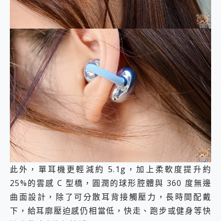
此外，單耳機更輕減約 5.1g，加上柔軟度提升約
25%的雲感 C 型橋，圓潤的球形腔體與 360 度無邊
曲面設計，除了可分散耳背接觸壓力，長時間配戴
下，給耳廓壓迫感仍相當低，快走、跑步或健身等快