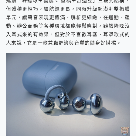
延續「聆聽球＋雲感 C 型橋＋舒適豆」三段式結構，
2億 APO蔡司長焦神機降臨~ vivo X200 Pro、vivo X200 就是這麼好拍
但體積更輕巧，續航還更長，同時升級超澎湃雙振膜
EaseUS Vocal Remover 免費線上去聲器一鍵去除人聲 人聲 音樂分離 2024 消除人聲推薦
單元，讓聲音表現更飽滿、解析更細緻，在通勤、運
3 個超值 MHN 飛人工具分享~~ iToolab AnyGo 魔物獵人 Now飛人 ios教學 不出門也可以到處走
動、辦公商務等各種環境都能輕鬆應對，雖然降噪沒
Locawhere AnyTo 寶可夢飛人 AnyTo 不出門也可以飛遍全世界
小體積 40000mAh 超大容量 一次充5個設備 充好充滿 CUKTECH 酷態科 300W 微型充電站 開箱 評測
入耳式來的有效果，但對於不喜歡耳塞、耳罩款式的
97.3% 恢復率，資料救援就是這麼簡單 EaseUS Data Recovery Wizard Free 18.0.0 業界最好的資料救援軟體
人來說，它是一款兼顧舒適與音質的隨身好搭檔。
磁碟系統大風吹 有了 磁碟管理程式 EaseUS Partition Master 就是這麼簡單
全新 SONY Xperia 1 VI 開箱! 相機實測! 長焦覆蓋更遠更清晰、2日長續航、頂尖影音娛樂效能~
Xiaomi 14 Ultra 開箱 評測~ 有深度的 Leica 影像旗艦手機! 加碼小旗艦 Xiaomi 14 開箱 評測
vivo TWS 3e 真無線藍牙耳機智慧降噪升級、音質明亮溫潤，並支援雙設備連接~
MSI Claw 掌機專屬配件包 來囉 完美保護 MSI Claw A1M-026TW 電競掌機
人像旗艦 vivo V30 系列 開箱 評測! 首搭蔡司光學鏡頭、攝影棚級柔光環、拍攝功能最好玩的美拍神機 vivo V30 Pro
多個願望一次滿足 超強散熱 微星 MSI Claw A1M-026TW 電競掌機 開箱 評測
一吸完美對位 擁有超強吸力與超好用的隱磁支架 O-ONE MAG 最會吸的行動電源 開箱 評測
OPPO 哈蘇 300mm 專業增距鏡實測：Find X9 Ultra 光學長焦隨手拍，紀錄生活就是這麼簡單
Motorola edge 70 pro 及 moto g37 power上市，登錄在送飛利浦氣炸鍋
近八千元的 Soundcore Liberty 5 Pro Max，有螢幕的耳機會是智商稅嗎?
ASUS Pad 全面應援 Me Time，加碼愛奇藝黃金雙周卡體驗，專案價最低 NT$0 起