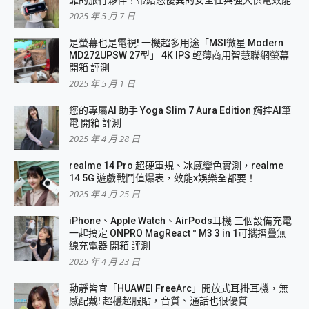
2025 年 5 月 7 日
是螢幕也是電視! 一機超多用途「MSI微星 Modern
MD272UPSW 27型」 4K IPS 輕薄商用智慧聯網螢幕
開箱 評測
2025 年 5 月 1 日
您的專屬AI 助手 Yoga Slim 7 Aura Edition 觸控AI筆
電 開箱 評測
2025 年 4 月 28 日
realme 14 Pro 超硬軍規、冰感變色實測，realme
14 5G 遊戲戰鬥值爆表，效能x娛樂全都要！
2025 年 4 月 25 日
iPhone、Apple Watch、AirPods耳機 三個設備充電
一起搞定 ONPRO MagReact™ M3 3 in 1可攜摺疊無
線充電器 開箱 評測
2025 年 4 月 23 日
動靜皆宜「HUAWEI FreeArc」開放式耳掛耳機，無
感配戴! 超穩超服貼，音質、通話也很優質