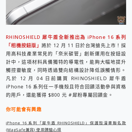
外型超吸晴~ 給您絕佳操控體驗 GravaStar Mercury K1 系列 異星機械鍵盤與 Mercury X 系列 輕量無線電競滑鼠 開箱 評測
開箱~變身「蜘蛛人」椅子軍師！MSI MPG 491CQP QD-OLED 超寬曲面電競螢幕，多工辦公、爽度滿滿的終極桌面體驗
iPhone 17 系列 有認證的防護來囉！ imos 首家導入 UL MCV 行銷宣告驗證的手機配件品牌
DJI Osmo Pocket 3 爽爽帶回家 歡慶 EaseUS 21 週年到來，「Slogan 海報徵稿活動」好康大放送
小巧好吸不擋鏡頭 有Qi2認證的 ONPRO MagReact MXs2 5000mAh薄型磁吸無線急速行動電源 開箱 評測
會走動的冷暖氣 SONY REON POCKET PRO 穿戴式智慧冷暖調溫裝置 開箱 評測
RHINOSHIELD 犀牛盾全新推出為 iPhone 16 系列
寶可夢飛人外掛iToolab AnyGo全新升級，GO Fest 五折優惠嗨翻天！支援 iOS/Android！
「相機按鈕版」
將於 12 月 11 日於台灣搶先上市！採
百倍變焦實測~ vivo X200 Pro 與 S25 Ultra 誰能滿足全場景拍攝需求？
超好用的 PLAUD NotePin AI 智慧錄音膠囊~ 您的AI 秘書已上線 每月免費送你 300分鐘轉寫
用高科技產業常見的「奈米碳管」創新運用在按鈕設
COMPUTEX 2025 來囉！AGI亞奇雷 AI・Gaming・創作儲存方案登場，趕快來AGI亞奇雷挑戰任務抽 PS5！
計中，這項材料具備獨特的導電性，能夠大幅地提升
自帶線的 有線無線都能充 ONPRO MagReact M5 10000mAh 5合1 磁吸無線急速行動電源 開箱 評測
觸控靈敏度，同時透過雙向結構設計降低誤觸情形。
飛利浦 JS7310 ⚡【電急便｜行動儲能救車電源】 可靠的旅行夥伴！帶給您優異的安全性與強大供電效能
凡於 12 月 04 日前購買 RHINOSHIELD 犀牛盾
是螢幕也是電視! 一機超多用途「MSI微星 Modern MD272UPSW 27型」 4K IPS 輕薄商用智慧聯網螢幕 開箱 評測
您的專屬AI 助手 Yoga Slim 7 Aura Edition 觸控AI筆電 開箱 評測
iPhone 16 系列任一手機殼且符合回饋活動參與資格
realme 14 Pro 超硬軍規、冰感變色實測，realme 14 5G 遊戲戰鬥值爆表，效能x娛樂全都要！
的用戶，還能獲得 $800 元 #犀粉專屬回饋金。
iPhone、Apple Watch、AirPods耳機 三個設備充電一起搞定 ONPRO MagReact™ M3 3 in 1可攜摺疊無線充電器 開箱 評測
動靜皆宜「HUAWEI FreeArc」開放式耳掛耳機，無感配戴! 超穩超服貼，音質、通話也很優質
你可能會有興趣
好玩好拍 vivo V50 ~ 口袋裡的 Zeiss 潮流攝影棚!
25種洗烘模式一機搞定! Roborock 衣莉莎白 H1 Neo分子篩洗脫烘 AI 滾筒洗衣機
iPhone 16 系列「犀牛盾 RHINOSHIELD」保護殼漫畫聯名款
給 MSI Claw 系列電競掌機 最完美的家 MSI Nest Docking Station 掌機專屬擴充底座 開箱 評測
(MagSafe兼容) 使用體驗心得
B&O 精品級音響! Home+ 中嘉寬頻 SoundBox 劇院串流盒 開箱 評測