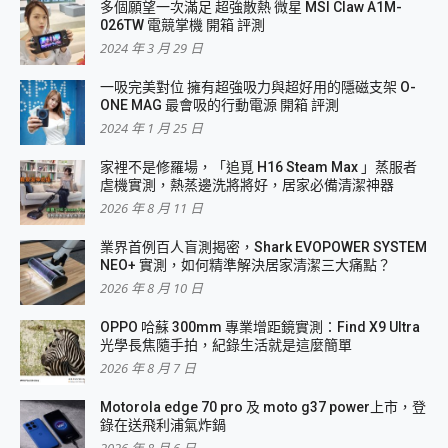
多個願望一次滿足 超強散熱 微星 MSI Claw A1M-
026TW 電競掌機 開箱 評測
2024 年 3 月 29 日
一吸完美對位 擁有超強吸力與超好用的隱磁支架 O-
ONE MAG 最會吸的行動電源 開箱 評測
2024 年 1 月 25 日
家裡不是修羅場，「追覓 H16 Steam Max 」蒸服者
虐機實測，熱蒸邊洗將將好，居家必備清潔神器
2026 年 8 月 11 日
業界首例百人盲測揭密，Shark EVOPOWER SYSTEM
NEO+ 實測，如何精準解決居家清潔三大痛點？
2026 年 8 月 10 日
OPPO 哈蘇 300mm 專業增距鏡實測：Find X9 Ultra
光學長焦隨手拍，紀錄生活就是這麼簡單
2026 年 8 月 7 日
Motorola edge 70 pro 及 moto g37 power上市，登
錄在送飛利浦氣炸鍋
2026 年 8 月 6 日