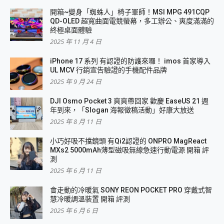
開箱~變身「蜘蛛人」椅子軍師！MSI MPG 491CQP
QD-OLED 超寬曲面電競螢幕，多工辦公、爽度滿滿的
終極桌面體驗
2025 年 11 月 4 日
iPhone 17 系列 有認證的防護來囉！ imos 首家導入
UL MCV 行銷宣告驗證的手機配件品牌
2025 年 9 月 24 日
DJI Osmo Pocket 3 爽爽帶回家 歡慶 EaseUS 21 週
年到來，「Slogan 海報徵稿活動」好康大放送
2025 年 8 月 11 日
小巧好吸不擋鏡頭 有Qi2認證的 ONPRO MagReact
MXs2 5000mAh薄型磁吸無線急速行動電源 開箱 評
測
2025 年 6 月 11 日
會走動的冷暖氣 SONY REON POCKET PRO 穿戴式智
慧冷暖調溫裝置 開箱 評測
2025 年 6 月 6 日