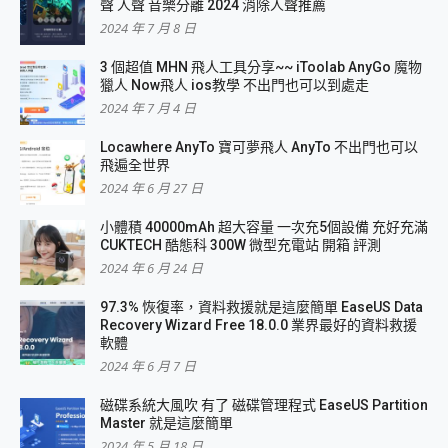
聲 人聲 音樂分離 2024 消除人聲推薦
2024 年 7 月 8 日
3 個超值 MHN 飛人工具分享~~ iToolab AnyGo 魔物
獵人 Now飛人 ios教學 不出門也可以到處走
2024 年 7 月 4 日
Locawhere AnyTo 寶可夢飛人 AnyTo 不出門也可以
飛遍全世界
2024 年 6 月 27 日
小體積 40000mAh 超大容量 一次充5個設備 充好充滿
CUKTECH 酷態科 300W 微型充電站 開箱 評測
2024 年 6 月 24 日
97.3% 恢復率，資料救援就是這麼簡單 EaseUS Data
Recovery Wizard Free 18.0.0 業界最好的資料救援
軟體
2024 年 6 月 7 日
磁碟系統大風吹 有了 磁碟管理程式 EaseUS Partition
Master 就是這麼簡單
2024 年 5 月 18 日