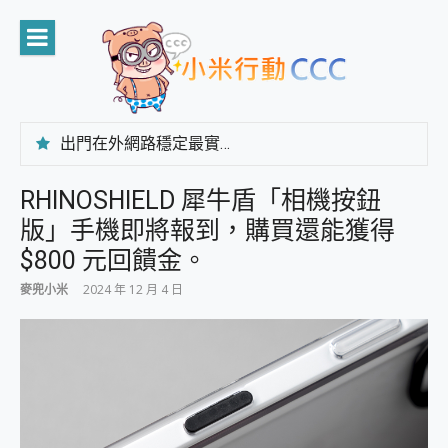
Skip
to
content
出門在外網路穩定最實在 「台灣大哥大」榮獲 4G/5G 在線率全球 NO.3 全台第一與全台六冠王實測心得，走到哪順到哪！
「AUSNAT R1 錄音卡」開箱評測~ 終結會議紀錄地獄，自動生成摘要報告，200+語言翻譯，旅遊最強搭檔。
CP 值天花板~ Bongcom BS5 足球君開箱~ 短焦投影機 3千元就能擁有！ 折扣碼在這～
RHINOSHIELD 犀牛盾「相機按鈕
專為 PC上的 XBOX和掌機設計的 FireCuda X1070 SSD 固態硬碟開箱 評測
版」手機即將報到，購買還能獲得
台灣製攝影機在這裡，100%全無線設計 SpotCam Solo Eco 太陽能防水雲端攝影機 SpotCam Solo 3 2.5K高畫質戶外攝影機 開箱 評測
電力超超超持久 MSI 微星 Prestige 14 AI+ D3MG-031TW 14吋 開箱評價，AI輕薄商務筆電 Copilot+ PC
$800 元回饋金。
超懂拍、耐用 AI 街拍機~ realme 16 Pro 開箱評價~ 2 億畫素 LumaColor 影像、持久續航與 IP69K 高防護
麥兜小米
2024 年 12 月 4 日
防窺黑科技 Galaxy S26 Ultra系列保護貼怎麼選？imos AR 低反光玻璃、藍寶石鏡頭貼與軍規防摔殼完整開箱評價
AI 支付 一錶搞定大小事 Xiaomi Watch 5 開箱 評測
超驚艷 讓人一眼就愛上 LENOVO 聯想 Yoga Book 9 14吋 AI輕薄筆電 開箱 評測
美到讓人超想擁有 moto pad 60 系列 與 Moto | Swarovski razr 60 冰藍限定版本 開箱 評測
好用的 EaseUS Partition Master 讓您輕鬆的移除與格式化有防寫保護的隨身碟或SD卡
一鍵修復模糊影片、舊照的 AI 好幫手! VideoProc Converter AI 新版全解析 × 年末優惠，一篇全看懂
小朋友才做選擇 投影機 RGB藍牙音響 氛圍情境燈 我通通都要！ Starfish 2 幻彩膠囊投影機｜結合「 智慧投影 & 煥彩流動 」的沈浸式生活新體驗