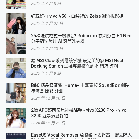
2025 年 4 月 8 日
好玩好拍 vivo V50 ~ 口袋裡的 Zeiss 潮流攝影棚!
2025 年 2 月 27 日
25種洗烘模式一機搞定! Roborock 衣莉莎白 H1 Neo
分子篩洗脫烘 AI 滾筒洗衣機
2025 年 2 月 10 日
給 MSI Claw 系列電競掌機 最完美的家 MSI Nest
Docking Station 掌機專屬擴充底座 開箱 評測
2025 年 1 月 9 日
B&O 精品級音響! Home+ 中嘉寬頻 SoundBox 劇院
串流盒 開箱 評測
2024 年 12 月 10 日
2億 APO蔡司長焦神機降臨~ vivo X200 Pro、vivo
X200 就是這麼好拍
2024 年 11 月 25 日
EaseUS Vocal Remover 免費線上去聲器一鍵去除人