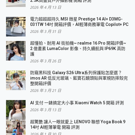
2.5K高畫質戶外攝影機 開箱 評測
2026 年 4 月 13 日
電力超超超持久 MSI 微星 Prestige 14 AI+ D3MG-
031TW 14吋 開箱評價，AI輕薄商務筆電 Copilot+ PC
2026 年 3 月 31 日
超懂拍、耐用 AI 街拍機~ realme 16 Pro 開箱評價~
2 億畫素 LumaColor 影像、持久續航與 IP69K 高防
護
2026 年 3 月 26 日
防窺黑科技 Galaxy S26 Ultra系列保護貼怎麼選？
imos AR 低反光玻璃、藍寶石鏡頭貼與軍規防摔殼完
整開箱評價
2026 年 3 月 21 日
AI 支付 一錶搞定大小事 Xiaomi Watch 5 開箱 評測
2026 年 3 月 13 日
超驚艷 讓人一眼就愛上 LENOVO 聯想 Yoga Book 9
14吋 AI輕薄筆電 開箱 評測
2026 年 1 月 30 日