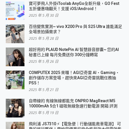
寶可夢飛人外掛iToolab AnyGo全新升級，GO Fest
五折優惠嗨翻天！支援 iOS/Android！
2025 年 5 月 30 日
百倍變焦實測~ vivo X200 Pro 與 S25 Ultra 誰能滿足
全場景拍攝需求？
2025 年 5 月 28 日
超好用的 PLAUD NotePin AI 智慧錄音膠囊~ 您的AI
秘書已上線 每月免費送你 300分鐘轉寫
2025 年 5 月 26 日
COMPUTEX 2025 來囉！AGI亞奇雷 AI・Gaming・
創作儲存方案登場，趕快來AGI亞奇雷挑戰任務抽
PS5！
2025 年 5 月 21 日
自帶線的 有線無線都能充 ONPRO MagReact M5
10000mAh 5合1 磁吸無線急速行動電源 開箱 評測
2025 年 5 月 19 日
飛利浦 JS7310 ⚡【電急便｜行動儲能救車電源】 可
靠的旅行夥伴！帶給您優異的安全性與強大供電效能