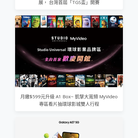
展， 台灣首屆「TGS盃」開賽
月繳$599元升級 A1 Box~ 凱擘大寬頻 MyVideo
專區看片抽環球影城雙人行程