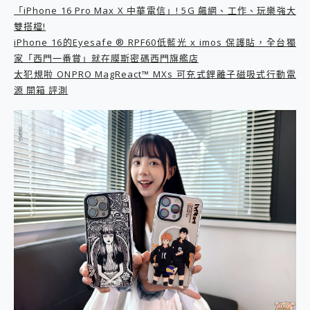
「iPhone 16 Pro Max X 中華電信」! 5G 飆網、工作、玩樂強大
2億 APO蔡司長焦神機降臨~ vivo X200 Pro、vivo X200 就是這麼好拍
雙搭檔!
EaseUS Vocal Remover 免費線上去聲器一鍵去除人聲 人聲 音樂分離 2024 消除人聲推薦
iPhone 16的Eyesafe ® RPF60低藍光 x imos 保護貼，全台獨
3 個超值 MHN 飛人工具分享~~ iToolab AnyGo 魔物獵人 Now飛人 ios教學 不出門也可以到處走
Locawhere AnyTo 寶可夢飛人 AnyTo 不出門也可以飛遍全世界
家「西門一番賞」就在膜斯密碼西門旗艦店
小體積 40000mAh 超大容量 一次充5個設備 充好充滿 CUKTECH 酷態科 300W 微型充電站 開箱 評測
太犯規啦 ONPRO MagReact™ MXs 可充式鋰離子磁吸式行動電
97.3% 恢復率，資料救援就是這麼簡單 EaseUS Data Recovery Wizard Free 18.0.0 業界最好的資料救援軟體
源 開箱 評測
磁碟系統大風吹 有了 磁碟管理程式 EaseUS Partition Master 就是這麼簡單
全新 SONY Xperia 1 VI 開箱! 相機實測! 長焦覆蓋更遠更清晰、2日長續航、頂尖影音娛樂效能~
Xiaomi 14 Ultra 開箱 評測~ 有深度的 Leica 影像旗艦手機! 加碼小旗艦 Xiaomi 14 開箱 評測
vivo TWS 3e 真無線藍牙耳機智慧降噪升級、音質明亮溫潤，並支援雙設備連接~
MSI Claw 掌機專屬配件包 來囉 完美保護 MSI Claw A1M-026TW 電競掌機
人像旗艦 vivo V30 系列 開箱 評測! 首搭蔡司光學鏡頭、攝影棚級柔光環、拍攝功能最好玩的美拍神機 vivo V30 Pro
多個願望一次滿足 超強散熱 微星 MSI Claw A1M-026TW 電競掌機 開箱 評測
一吸完美對位 擁有超強吸力與超好用的隱磁支架 O-ONE MAG 最會吸的行動電源 開箱 評測
家裡不是修羅場，「追覓 H16 Steam Max 」蒸服者虐機實測，熱蒸邊洗將將好，居家必備清潔神器
業界首例百人盲測揭密，Shark EVOPOWER SYSTEM NEO+ 實測，如何精準解決居家清潔三大痛點？
OPPO 哈蘇 300mm 專業增距鏡實測：Find X9 Ultra 光學長焦隨手拍，紀錄生活就是這麼簡單
Motorola edge 70 pro 及 moto g37 power上市，登錄在送飛利浦氣炸鍋