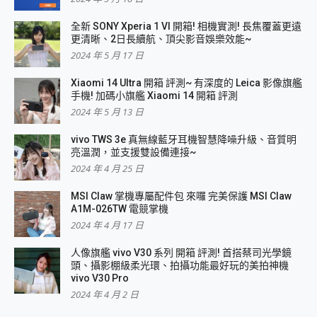
全新 SONY Xperia 1 VI 開箱! 相機實測! 長焦覆蓋更遠
更清晰、2日長續航、頂尖影音娛樂效能~
2024 年 5 月 17 日
Xiaomi 14 Ultra 開箱 評測~ 有深度的 Leica 影像旗艦
手機! 加碼小旗艦 Xiaomi 14 開箱 評測
2024 年 5 月 13 日
vivo TWS 3e 真無線藍牙耳機智慧降噪升級、音質明
亮溫潤，並支援雙設備連接~
2024 年 4 月 25 日
MSI Claw 掌機專屬配件包 來囉 完美保護 MSI Claw
A1M-026TW 電競掌機
2024 年 4 月 17 日
人像旗艦 vivo V30 系列 開箱 評測! 首搭蔡司光學鏡
頭、攝影棚級柔光環、拍攝功能最好玩的美拍神機
vivo V30 Pro
2024 年 4 月 2 日