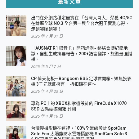
最新文章
出門在外網路穩定最實在 「台灣大哥大」榮獲 4G/5G
在線率全球 NO.3 全台第一與全台六冠王實測心得，
走到哪順到哪！
2026 年 7 月 31 日
「AUSNAT R1 錄音卡」開箱評測~ 終結會議紀錄地
獄，自動生成摘要報告，200+語言翻譯，旅遊最強搭
檔。
2026 年 5 月 7 日
CP 值天花板~ Bongcom BS5 足球君開箱~ 短焦投影
機 3千元就能擁有！ 折扣碼在這～
2026 年 4 月 23 日
專為 PC上的 XBOX和掌機設計的 FireCuda X1070
SSD 固態硬碟開箱 評測
2026 年 4 月 16 日
台灣製攝影機在這裡，100%全無線設計 SpotCam
Solo Eco 太陽能防水雲端攝影機 SpotCam Solo 3