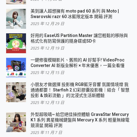
美到讓人超想擁有 moto pad 60 系列 與 Moto |
Swarovski razr 60 冰藍限定版本 開箱 評測
2025 年 12 月 29 日
好用的 EaseUS Partition Master 讓您輕鬆的移除與
格式化有防寫保護的隨身碟或SD卡
2025 年 12 月 19 日
一鍵修復模糊影片、舊照的 AI 好幫手! VideoProc
Converter AI 新版全解析 × 年末優惠，一篇全看懂
2025 年 12 月 15 日
小朋友才做選擇 投影機 RGB藍牙音響 氛圍情境燈 我
通通都要！ Starfish 2 幻彩膠囊投影機｜結合「 智慧
投影 & 煥彩流動 」的沈浸式生活新體驗
2025 年 12 月 13 日
外型超吸晴~ 給您絕佳操控體驗 GravaStar Mercury
K1 系列 異星機械鍵盤與 Mercury X 系列 輕量無線電
競滑鼠 開箱 評測
2025 年 11 月 7 日