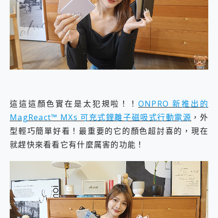
外型超吸晴~ 給您絕佳操控體驗 GravaStar Mercury K1 系列 異星機械鍵盤與 Mercury X 系列 輕量無線電競滑鼠 開箱 評測
開箱~變身「蜘蛛人」椅子軍師！MSI MPG 491CQP QD-OLED 超寬曲面電競螢幕，多工辦公、爽度滿滿的終極桌面體驗
iPhone 17 系列 有認證的防護來囉！ imos 首家導入 UL MCV 行銷宣告驗證的手機配件品牌
DJI Osmo Pocket 3 爽爽帶回家 歡慶 EaseUS 21 週年到來，「Slogan 海報徵稿活動」好康大放送
小巧好吸不擋鏡頭 有Qi2認證的 ONPRO MagReact MXs2 5000mAh薄型磁吸無線急速行動電源 開箱 評測
會走動的冷暖氣 SONY REON POCKET PRO 穿戴式智慧冷暖調溫裝置 開箱 評測
寶可夢飛人外掛iToolab AnyGo全新升級，GO Fest 五折優惠嗨翻天！支援 iOS/Android！
百倍變焦實測~ vivo X200 Pro 與 S25 Ultra 誰能滿足全場景拍攝需求？
超好用的 PLAUD NotePin AI 智慧錄音膠囊~ 您的AI 秘書已上線 每月免費送你 300分鐘轉寫
COMPUTEX 2025 來囉！AGI亞奇雷 AI・Gaming・創作儲存方案登場，趕快來AGI亞奇雷挑戰任務抽 PS5！
這這這顏色實在是太犯規啦！！
ONPRO 新推出的
自帶線的 有線無線都能充 ONPRO MagReact M5 10000mAh 5合1 磁吸無線急速行動電源 開箱 評測
MagReact™ MXs 可充式鋰離子磁吸式行動電源
，外
飛利浦 JS7310 ⚡【電急便｜行動儲能救車電源】 可靠的旅行夥伴！帶給您優異的安全性與強大供電效能
型輕巧簡單好看！最重要的它的顏色超討喜的，現在
是螢幕也是電視! 一機超多用途「MSI微星 Modern MD272UPSW 27型」 4K IPS 輕薄商用智慧聯網螢幕 開箱 評測
您的專屬AI 助手 Yoga Slim 7 Aura Edition 觸控AI筆電 開箱 評測
就趕快來看看它有什麼厲害的功能！
realme 14 Pro 超硬軍規、冰感變色實測，realme 14 5G 遊戲戰鬥值爆表，效能x娛樂全都要！
iPhone、Apple Watch、AirPods耳機 三個設備充電一起搞定 ONPRO MagReact™ M3 3 in 1可攜摺疊無線充電器 開箱 評測
動靜皆宜「HUAWEI FreeArc」開放式耳掛耳機，無感配戴! 超穩超服貼，音質、通話也很優質
好玩好拍 vivo V50 ~ 口袋裡的 Zeiss 潮流攝影棚!
25種洗烘模式一機搞定! Roborock 衣莉莎白 H1 Neo分子篩洗脫烘 AI 滾筒洗衣機
給 MSI Claw 系列電競掌機 最完美的家 MSI Nest Docking Station 掌機專屬擴充底座 開箱 評測
B&O 精品級音響! Home+ 中嘉寬頻 SoundBox 劇院串流盒 開箱 評測