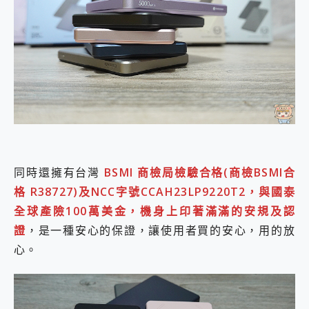
同時還擁有台灣
BSMI 商檢局檢驗合格(商檢BSMI合
格 R38727)及NCC字號CCAH23LP9220T2，與國泰
全球產險100萬美金，機身上印著滿滿的安規及認
證
，是一種安心的保證，讓使用者買的安心，用的放
心。