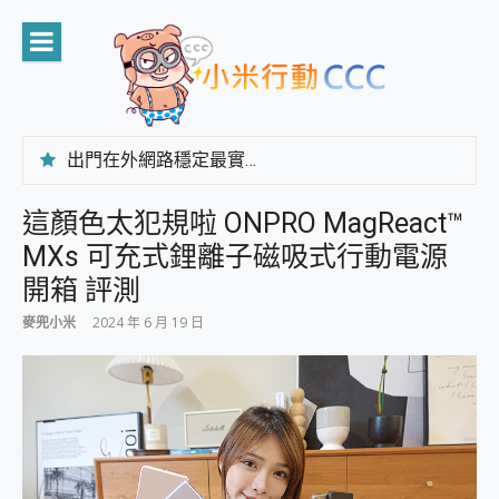
Skip
to
content
出門在外網路穩定最實在 「台灣大哥大」榮獲 4G/5G 在線率全球 NO.3 全台第一與全台六冠王實測心得，走到哪順到哪！
「AUSNAT R1 錄音卡」開箱評測~ 終結會議紀錄地獄，自動生成摘要報告，200+語言翻譯，旅遊最強搭檔。
CP 值天花板~ Bongcom BS5 足球君開箱~ 短焦投影機 3千元就能擁有！ 折扣碼在這～
這顏色太犯規啦 ONPRO MagReact™
專為 PC上的 XBOX和掌機設計的 FireCuda X1070 SSD 固態硬碟開箱 評測
MXs 可充式鋰離子磁吸式行動電源
台灣製攝影機在這裡，100%全無線設計 SpotCam Solo Eco 太陽能防水雲端攝影機 SpotCam Solo 3 2.5K高畫質戶外攝影機 開箱 評測
電力超超超持久 MSI 微星 Prestige 14 AI+ D3MG-031TW 14吋 開箱評價，AI輕薄商務筆電 Copilot+ PC
開箱 評測
超懂拍、耐用 AI 街拍機~ realme 16 Pro 開箱評價~ 2 億畫素 LumaColor 影像、持久續航與 IP69K 高防護
麥兜小米
2024 年 6 月 19 日
防窺黑科技 Galaxy S26 Ultra系列保護貼怎麼選？imos AR 低反光玻璃、藍寶石鏡頭貼與軍規防摔殼完整開箱評價
AI 支付 一錶搞定大小事 Xiaomi Watch 5 開箱 評測
超驚艷 讓人一眼就愛上 LENOVO 聯想 Yoga Book 9 14吋 AI輕薄筆電 開箱 評測
美到讓人超想擁有 moto pad 60 系列 與 Moto | Swarovski razr 60 冰藍限定版本 開箱 評測
好用的 EaseUS Partition Master 讓您輕鬆的移除與格式化有防寫保護的隨身碟或SD卡
一鍵修復模糊影片、舊照的 AI 好幫手! VideoProc Converter AI 新版全解析 × 年末優惠，一篇全看懂
小朋友才做選擇 投影機 RGB藍牙音響 氛圍情境燈 我通通都要！ Starfish 2 幻彩膠囊投影機｜結合「 智慧投影 & 煥彩流動 」的沈浸式生活新體驗