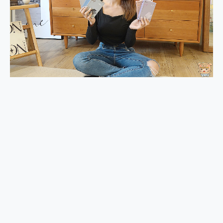
2億 APO蔡司長焦神機降臨~ vivo X200 Pro、vivo X200 就是這麼好拍
EaseUS Vocal Remover 免費線上去聲器一鍵去除人聲 人聲 音樂分離 2024 消除人聲推薦
3 個超值 MHN 飛人工具分享~~ iToolab AnyGo 魔物獵人 Now飛人 ios教學 不出門也可以到處走
Locawhere AnyTo 寶可夢飛人 AnyTo 不出門也可以飛遍全世界
小體積 40000mAh 超大容量 一次充5個設備 充好充滿 CUKTECH 酷態科 300W 微型充電站 開箱 評測
97.3% 恢復率，資料救援就是這麼簡單 EaseUS Data Recovery Wizard Free 18.0.0 業界最好的資料救援軟體
磁碟系統大風吹 有了 磁碟管理程式 EaseUS Partition Master 就是這麼簡單
全新 SONY Xperia 1 VI 開箱! 相機實測! 長焦覆蓋更遠更清晰、2日長續航、頂尖影音娛樂效能~
Xiaomi 14 Ultra 開箱 評測~ 有深度的 Leica 影像旗艦手機! 加碼小旗艦 Xiaomi 14 開箱 評測
vivo TWS 3e 真無線藍牙耳機智慧降噪升級、音質明亮溫潤，並支援雙設備連接~
MSI Claw 掌機專屬配件包 來囉 完美保護 MSI Claw A1M-026TW 電競掌機
人像旗艦 vivo V30 系列 開箱 評測! 首搭蔡司光學鏡頭、攝影棚級柔光環、拍攝功能最好玩的美拍神機 vivo V30 Pro
多個願望一次滿足 超強散熱 微星 MSI Claw A1M-026TW 電競掌機 開箱 評測
一吸完美對位 擁有超強吸力與超好用的隱磁支架 O-ONE MAG 最會吸的行動電源 開箱 評測
業界首例百人盲測揭密，Shark EVOPOWER SYSTEM NEO+ 實測，如何精準解決居家清潔三大痛點？
OPPO 哈蘇 300mm 專業增距鏡實測：Find X9 Ultra 光學長焦隨手拍，紀錄生活就是這麼簡單
Motorola edge 70 pro 及 moto g37 power上市，登錄在送飛利浦氣炸鍋
近八千元的 Soundcore Liberty 5 Pro Max，有螢幕的耳機會是智商稅嗎?