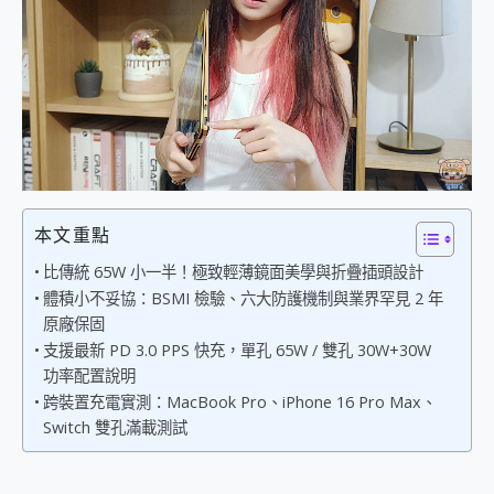
外型超吸晴~ 給您絕佳操控體驗 GravaStar Mercury K1 系列 異星機械鍵盤與 Mercury X 系列 輕量無線電競滑鼠 開箱 評測
開箱~變身「蜘蛛人」椅子軍師！MSI MPG 491CQP QD-OLED 超寬曲面電競螢幕，多工辦公、爽度滿滿的終極桌面體驗
iPhone 17 系列 有認證的防護來囉！ imos 首家導入 UL MCV 行銷宣告驗證的手機配件品牌
DJI Osmo Pocket 3 爽爽帶回家 歡慶 EaseUS 21 週年到來，「Slogan 海報徵稿活動」好康大放送
小巧好吸不擋鏡頭 有Qi2認證的 ONPRO MagReact MXs2 5000mAh薄型磁吸無線急速行動電源 開箱 評測
會走動的冷暖氣 SONY REON POCKET PRO 穿戴式智慧冷暖調溫裝置 開箱 評測
寶可夢飛人外掛iToolab AnyGo全新升級，GO Fest 五折優惠嗨翻天！支援 iOS/Android！
百倍變焦實測~ vivo X200 Pro 與 S25 Ultra 誰能滿足全場景拍攝需求？
超好用的 PLAUD NotePin AI 智慧錄音膠囊~ 您的AI 秘書已上線 每月免費送你 300分鐘轉寫
COMPUTEX 2025 來囉！AGI亞奇雷 AI・Gaming・創作儲存方案登場，趕快來AGI亞奇雷挑戰任務抽 PS5！
本文重點
自帶線的 有線無線都能充 ONPRO MagReact M5 10000mAh 5合1 磁吸無線急速行動電源 開箱 評測
飛利浦 JS7310 ⚡【電急便｜行動儲能救車電源】 可靠的旅行夥伴！帶給您優異的安全性與強大供電效能
比傳統 65W 小一半！極致輕薄鏡面美學與折疊插頭設計
是螢幕也是電視! 一機超多用途「MSI微星 Modern MD272UPSW 27型」 4K IPS 輕薄商用智慧聯網螢幕 開箱 評測
體積小不妥協：BSMI 檢驗、六大防護機制與業界罕見 2 年
您的專屬AI 助手 Yoga Slim 7 Aura Edition 觸控AI筆電 開箱 評測
原廠保固
realme 14 Pro 超硬軍規、冰感變色實測，realme 14 5G 遊戲戰鬥值爆表，效能x娛樂全都要！
支援最新 PD 3.0 PPS 快充，單孔 65W / 雙孔 30W+30W
iPhone、Apple Watch、AirPods耳機 三個設備充電一起搞定 ONPRO MagReact™ M3 3 in 1可攜摺疊無線充電器 開箱 評測
功率配置說明
動靜皆宜「HUAWEI FreeArc」開放式耳掛耳機，無感配戴! 超穩超服貼，音質、通話也很優質
跨裝置充電實測：MacBook Pro、iPhone 16 Pro Max、
好玩好拍 vivo V50 ~ 口袋裡的 Zeiss 潮流攝影棚!
Switch 雙孔滿載測試
25種洗烘模式一機搞定! Roborock 衣莉莎白 H1 Neo分子篩洗脫烘 AI 滾筒洗衣機
給 MSI Claw 系列電競掌機 最完美的家 MSI Nest Docking Station 掌機專屬擴充底座 開箱 評測
B&O 精品級音響! Home+ 中嘉寬頻 SoundBox 劇院串流盒 開箱 評測