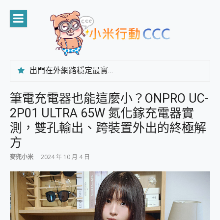
Skip
to
content
出門在外網路穩定最實在 「台灣大哥大」榮獲 4G/5G 在線率全球 NO.3 全台第一與全台六冠王實測心得，走到哪順到哪！
「AUSNAT R1 錄音卡」開箱評測~ 終結會議紀錄地獄，自動生成摘要報告，200+語言翻譯，旅遊最強搭檔。
CP 值天花板~ Bongcom BS5 足球君開箱~ 短焦投影機 3千元就能擁有！ 折扣碼在這～
筆電充電器也能這麼小？ONPRO UC-
專為 PC上的 XBOX和掌機設計的 FireCuda X1070 SSD 固態硬碟開箱 評測
2P01 ULTRA 65W 氮化鎵充電器實
台灣製攝影機在這裡，100%全無線設計 SpotCam Solo Eco 太陽能防水雲端攝影機 SpotCam Solo 3 2.5K高畫質戶外攝影機 開箱 評測
電力超超超持久 MSI 微星 Prestige 14 AI+ D3MG-031TW 14吋 開箱評價，AI輕薄商務筆電 Copilot+ PC
測，雙孔輸出、跨裝置外出的終極解
超懂拍、耐用 AI 街拍機~ realme 16 Pro 開箱評價~ 2 億畫素 LumaColor 影像、持久續航與 IP69K 高防護
方
防窺黑科技 Galaxy S26 Ultra系列保護貼怎麼選？imos AR 低反光玻璃、藍寶石鏡頭貼與軍規防摔殼完整開箱評價
AI 支付 一錶搞定大小事 Xiaomi Watch 5 開箱 評測
麥兜小米
2024 年 10 月 4 日
超驚艷 讓人一眼就愛上 LENOVO 聯想 Yoga Book 9 14吋 AI輕薄筆電 開箱 評測
美到讓人超想擁有 moto pad 60 系列 與 Moto | Swarovski razr 60 冰藍限定版本 開箱 評測
好用的 EaseUS Partition Master 讓您輕鬆的移除與格式化有防寫保護的隨身碟或SD卡
一鍵修復模糊影片、舊照的 AI 好幫手! VideoProc Converter AI 新版全解析 × 年末優惠，一篇全看懂
小朋友才做選擇 投影機 RGB藍牙音響 氛圍情境燈 我通通都要！ Starfish 2 幻彩膠囊投影機｜結合「 智慧投影 & 煥彩流動 」的沈浸式生活新體驗