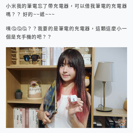
2億 APO蔡司長焦神機降臨~ vivo X200 Pro、vivo X200 就是這麼好拍
小米我的筆電忘了帶充電器，可以借我筆電的充電器
EaseUS Vocal Remover 免費線上去聲器一鍵去除人聲 人聲 音樂分離 2024 消除人聲推薦
嗎？？ 好的~~遞~~~
3 個超值 MHN 飛人工具分享~~ iToolab AnyGo 魔物獵人 Now飛人 ios教學 不出門也可以到處走
Locawhere AnyTo 寶可夢飛人 AnyTo 不出門也可以飛遍全世界
咦🤔🤔🤔？？我要的是筆電的充電器，這顆這麼小一
小體積 40000mAh 超大容量 一次充5個設備 充好充滿 CUKTECH 酷態科 300W 微型充電站 開箱 評測
個是充手機的吧？？
97.3% 恢復率，資料救援就是這麼簡單 EaseUS Data Recovery Wizard Free 18.0.0 業界最好的資料救援軟體
磁碟系統大風吹 有了 磁碟管理程式 EaseUS Partition Master 就是這麼簡單
全新 SONY Xperia 1 VI 開箱! 相機實測! 長焦覆蓋更遠更清晰、2日長續航、頂尖影音娛樂效能~
Xiaomi 14 Ultra 開箱 評測~ 有深度的 Leica 影像旗艦手機! 加碼小旗艦 Xiaomi 14 開箱 評測
vivo TWS 3e 真無線藍牙耳機智慧降噪升級、音質明亮溫潤，並支援雙設備連接~
MSI Claw 掌機專屬配件包 來囉 完美保護 MSI Claw A1M-026TW 電競掌機
人像旗艦 vivo V30 系列 開箱 評測! 首搭蔡司光學鏡頭、攝影棚級柔光環、拍攝功能最好玩的美拍神機 vivo V30 Pro
多個願望一次滿足 超強散熱 微星 MSI Claw A1M-026TW 電競掌機 開箱 評測
一吸完美對位 擁有超強吸力與超好用的隱磁支架 O-ONE MAG 最會吸的行動電源 開箱 評測
OPPO 哈蘇 300mm 專業增距鏡實測：Find X9 Ultra 光學長焦隨手拍，紀錄生活就是這麼簡單
Motorola edge 70 pro 及 moto g37 power上市，登錄在送飛利浦氣炸鍋
近八千元的 Soundcore Liberty 5 Pro Max，有螢幕的耳機會是智商稅嗎?
ASUS Pad 全面應援 Me Time，加碼愛奇藝黃金雙周卡體驗，專案價最低 NT$0 起