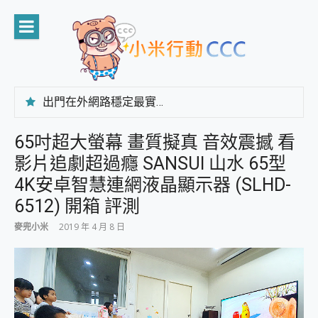
Skip
to
content
出門在外網路穩定最實在 「台灣大哥大」榮獲 4G/5G 在線率全球 NO.3 全台第一與全台六冠王實測心得，走到哪順到哪！
「AUSNAT R1 錄音卡」開箱評測~ 終結會議紀錄地獄，自動生成摘要報告，200+語言翻譯，旅遊最強搭檔。
CP 值天花板~ Bongcom BS5 足球君開箱~ 短焦投影機 3千元就能擁有！ 折扣碼在這～
65吋超大螢幕 畫質擬真 音效震撼 看
專為 PC上的 XBOX和掌機設計的 FireCuda X1070 SSD 固態硬碟開箱 評測
影片追劇超過癮 SANSUI 山水 65型
台灣製攝影機在這裡，100%全無線設計 SpotCam Solo Eco 太陽能防水雲端攝影機 SpotCam Solo 3 2.5K高畫質戶外攝影機 開箱 評測
電力超超超持久 MSI 微星 Prestige 14 AI+ D3MG-031TW 14吋 開箱評價，AI輕薄商務筆電 Copilot+ PC
4K安卓智慧連網液晶顯示器 (SLHD-
超懂拍、耐用 AI 街拍機~ realme 16 Pro 開箱評價~ 2 億畫素 LumaColor 影像、持久續航與 IP69K 高防護
6512) 開箱 評測
防窺黑科技 Galaxy S26 Ultra系列保護貼怎麼選？imos AR 低反光玻璃、藍寶石鏡頭貼與軍規防摔殼完整開箱評價
AI 支付 一錶搞定大小事 Xiaomi Watch 5 開箱 評測
麥兜小米
2019 年 4 月 8 日
超驚艷 讓人一眼就愛上 LENOVO 聯想 Yoga Book 9 14吋 AI輕薄筆電 開箱 評測
美到讓人超想擁有 moto pad 60 系列 與 Moto | Swarovski razr 60 冰藍限定版本 開箱 評測
好用的 EaseUS Partition Master 讓您輕鬆的移除與格式化有防寫保護的隨身碟或SD卡
一鍵修復模糊影片、舊照的 AI 好幫手! VideoProc Converter AI 新版全解析 × 年末優惠，一篇全看懂
小朋友才做選擇 投影機 RGB藍牙音響 氛圍情境燈 我通通都要！ Starfish 2 幻彩膠囊投影機｜結合「 智慧投影 & 煥彩流動 」的沈浸式生活新體驗