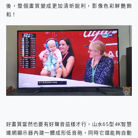
後，整個畫質變成更加清昕銳利，影像色彩鮮艷飽
和！
好畫質當然也要有好聲音這樣才行，山水65型4K智慧
連網顯示器內建一體成形低音砲，同時它還能夠自動