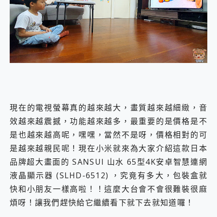
外型超吸晴~ 給您絕佳操控體驗 GravaStar Mercury K1 系列 異星機械鍵盤與 Mercury X 系列 輕量無線電競滑鼠 開箱 評測
開箱~變身「蜘蛛人」椅子軍師！MSI MPG 491CQP QD-OLED 超寬曲面電競螢幕，多工辦公、爽度滿滿的終極桌面體驗
iPhone 17 系列 有認證的防護來囉！ imos 首家導入 UL MCV 行銷宣告驗證的手機配件品牌
DJI Osmo Pocket 3 爽爽帶回家 歡慶 EaseUS 21 週年到來，「Slogan 海報徵稿活動」好康大放送
小巧好吸不擋鏡頭 有Qi2認證的 ONPRO MagReact MXs2 5000mAh薄型磁吸無線急速行動電源 開箱 評測
會走動的冷暖氣 SONY REON POCKET PRO 穿戴式智慧冷暖調溫裝置 開箱 評測
寶可夢飛人外掛iToolab AnyGo全新升級，GO Fest 五折優惠嗨翻天！支援 iOS/Android！
百倍變焦實測~ vivo X200 Pro 與 S25 Ultra 誰能滿足全場景拍攝需求？
超好用的 PLAUD NotePin AI 智慧錄音膠囊~ 您的AI 秘書已上線 每月免費送你 300分鐘轉寫
COMPUTEX 2025 來囉！AGI亞奇雷 AI・Gaming・創作儲存方案登場，趕快來AGI亞奇雷挑戰任務抽 PS5！
現在的電視螢幕真的越來越大，畫質越來越細緻，音
自帶線的 有線無線都能充 ONPRO MagReact M5 10000mAh 5合1 磁吸無線急速行動電源 開箱 評測
飛利浦 JS7310 ⚡【電急便｜行動儲能救車電源】 可靠的旅行夥伴！帶給您優異的安全性與強大供電效能
效越來越震撼，功能越來越多，最重要的是價格是不
是螢幕也是電視! 一機超多用途「MSI微星 Modern MD272UPSW 27型」 4K IPS 輕薄商用智慧聯網螢幕 開箱 評測
是也越來越高呢，嘿嘿，當然不是呀，價格相對的可
您的專屬AI 助手 Yoga Slim 7 Aura Edition 觸控AI筆電 開箱 評測
是越來越親民呢！現在小米就來為大家介紹這款日本
realme 14 Pro 超硬軍規、冰感變色實測，realme 14 5G 遊戲戰鬥值爆表，效能x娛樂全都要！
品牌超大畫面的 SANSUI 山水 65型4K安卓智慧連網
iPhone、Apple Watch、AirPods耳機 三個設備充電一起搞定 ONPRO MagReact™ M3 3 in 1可攜摺疊無線充電器 開箱 評測
動靜皆宜「HUAWEI FreeArc」開放式耳掛耳機，無感配戴! 超穩超服貼，音質、通話也很優質
液晶顯示器 (SLHD-6512) ，究竟有多大，包裝盒就
好玩好拍 vivo V50 ~ 口袋裡的 Zeiss 潮流攝影棚!
快和小朋友一樣高啦！！這麼大台會不會很難裝很麻
25種洗烘模式一機搞定! Roborock 衣莉莎白 H1 Neo分子篩洗脫烘 AI 滾筒洗衣機
煩呀！讓我們趕快給它繼續看下就下去就知道囉！
給 MSI Claw 系列電競掌機 最完美的家 MSI Nest Docking Station 掌機專屬擴充底座 開箱 評測
B&O 精品級音響! Home+ 中嘉寬頻 SoundBox 劇院串流盒 開箱 評測