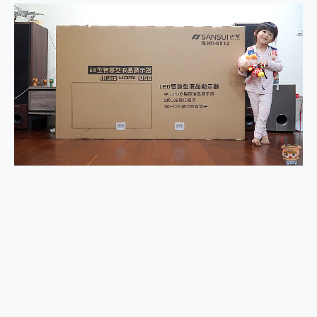
2億 APO蔡司長焦神機降臨~ vivo X200 Pro、vivo X200 就是這麼好拍
EaseUS Vocal Remover 免費線上去聲器一鍵去除人聲 人聲 音樂分離 2024 消除人聲推薦
3 個超值 MHN 飛人工具分享~~ iToolab AnyGo 魔物獵人 Now飛人 ios教學 不出門也可以到處走
Locawhere AnyTo 寶可夢飛人 AnyTo 不出門也可以飛遍全世界
小體積 40000mAh 超大容量 一次充5個設備 充好充滿 CUKTECH 酷態科 300W 微型充電站 開箱 評測
97.3% 恢復率，資料救援就是這麼簡單 EaseUS Data Recovery Wizard Free 18.0.0 業界最好的資料救援軟體
磁碟系統大風吹 有了 磁碟管理程式 EaseUS Partition Master 就是這麼簡單
全新 SONY Xperia 1 VI 開箱! 相機實測! 長焦覆蓋更遠更清晰、2日長續航、頂尖影音娛樂效能~
Xiaomi 14 Ultra 開箱 評測~ 有深度的 Leica 影像旗艦手機! 加碼小旗艦 Xiaomi 14 開箱 評測
vivo TWS 3e 真無線藍牙耳機智慧降噪升級、音質明亮溫潤，並支援雙設備連接~
MSI Claw 掌機專屬配件包 來囉 完美保護 MSI Claw A1M-026TW 電競掌機
人像旗艦 vivo V30 系列 開箱 評測! 首搭蔡司光學鏡頭、攝影棚級柔光環、拍攝功能最好玩的美拍神機 vivo V30 Pro
多個願望一次滿足 超強散熱 微星 MSI Claw A1M-026TW 電競掌機 開箱 評測
一吸完美對位 擁有超強吸力與超好用的隱磁支架 O-ONE MAG 最會吸的行動電源 開箱 評測
OPPO 哈蘇 300mm 專業增距鏡實測：Find X9 Ultra 光學長焦隨手拍，紀錄生活就是這麼簡單
Motorola edge 70 pro 及 moto g37 power上市，登錄在送飛利浦氣炸鍋
近八千元的 Soundcore Liberty 5 Pro Max，有螢幕的耳機會是智商稅嗎?
ASUS Pad 全面應援 Me Time，加碼愛奇藝黃金雙周卡體驗，專案價最低 NT$0 起