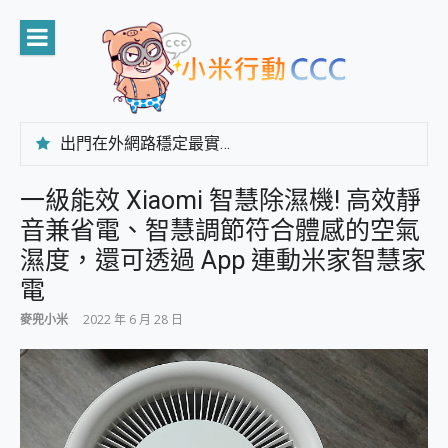
Skip
to
content
出門在外網路穩定最實在 「台灣大哥大」榮獲 4G/5G 在線率全球 NO.3 全台第一與全台六冠王實測心得，走到哪順到哪！
「AUSNAT R1 錄音卡」開箱評測~ 終結會議紀錄地獄，自動生成摘要報告，200+語言翻譯，旅遊最強搭檔。
CP 值天花板~ Bongcom BS5 足球君開箱~ 短焦投影機 3千元就能擁有！ 折扣碼在這～
一級能效 Xiaomi 智慧除濕機! 高效靜
專為 PC上的 XBOX和掌機設計的 FireCuda X1070 SSD 固態硬碟開箱 評測
音兼省電、智慧調節符合體感的空氣
台灣製攝影機在這裡，100%全無線設計 SpotCam Solo Eco 太陽能防水雲端攝影機 SpotCam Solo 3 2.5K高畫質戶外攝影機 開箱 評測
電力超超超持久 MSI 微星 Prestige 14 AI+ D3MG-031TW 14吋 開箱評價，AI輕薄商務筆電 Copilot+ PC
濕度，還可透過 App 連動米家智慧家
超懂拍、耐用 AI 街拍機~ realme 16 Pro 開箱評價~ 2 億畫素 LumaColor 影像、持久續航與 IP69K 高防護
電
防窺黑科技 Galaxy S26 Ultra系列保護貼怎麼選？imos AR 低反光玻璃、藍寶石鏡頭貼與軍規防摔殼完整開箱評價
AI 支付 一錶搞定大小事 Xiaomi Watch 5 開箱 評測
麥兜小米
2022 年 6 月 28 日
超驚艷 讓人一眼就愛上 LENOVO 聯想 Yoga Book 9 14吋 AI輕薄筆電 開箱 評測
美到讓人超想擁有 moto pad 60 系列 與 Moto | Swarovski razr 60 冰藍限定版本 開箱 評測
好用的 EaseUS Partition Master 讓您輕鬆的移除與格式化有防寫保護的隨身碟或SD卡
一鍵修復模糊影片、舊照的 AI 好幫手! VideoProc Converter AI 新版全解析 × 年末優惠，一篇全看懂
小朋友才做選擇 投影機 RGB藍牙音響 氛圍情境燈 我通通都要！ Starfish 2 幻彩膠囊投影機｜結合「 智慧投影 & 煥彩流動 」的沈浸式生活新體驗