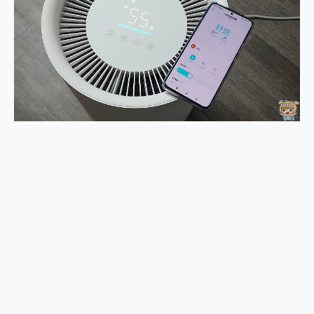
外型超吸晴~ 給您絕佳操控體驗 GravaStar Mercury K1 系列 異星機械鍵盤與 Mercury X 系列 輕量無線電競滑鼠 開箱 評測
開箱~變身「蜘蛛人」椅子軍師！MSI MPG 491CQP QD-OLED 超寬曲面電競螢幕，多工辦公、爽度滿滿的終極桌面體驗
iPhone 17 系列 有認證的防護來囉！ imos 首家導入 UL MCV 行銷宣告驗證的手機配件品牌
DJI Osmo Pocket 3 爽爽帶回家 歡慶 EaseUS 21 週年到來，「Slogan 海報徵稿活動」好康大放送
小巧好吸不擋鏡頭 有Qi2認證的 ONPRO MagReact MXs2 5000mAh薄型磁吸無線急速行動電源 開箱 評測
會走動的冷暖氣 SONY REON POCKET PRO 穿戴式智慧冷暖調溫裝置 開箱 評測
寶可夢飛人外掛iToolab AnyGo全新升級，GO Fest 五折優惠嗨翻天！支援 iOS/Android！
百倍變焦實測~ vivo X200 Pro 與 S25 Ultra 誰能滿足全場景拍攝需求？
超好用的 PLAUD NotePin AI 智慧錄音膠囊~ 您的AI 秘書已上線 每月免費送你 300分鐘轉寫
COMPUTEX 2025 來囉！AGI亞奇雷 AI・Gaming・創作儲存方案登場，趕快來AGI亞奇雷挑戰任務抽 PS5！
自帶線的 有線無線都能充 ONPRO MagReact M5 10000mAh 5合1 磁吸無線急速行動電源 開箱 評測
飛利浦 JS7310 ⚡【電急便｜行動儲能救車電源】 可靠的旅行夥伴！帶給您優異的安全性與強大供電效能
是螢幕也是電視! 一機超多用途「MSI微星 Modern MD272UPSW 27型」 4K IPS 輕薄商用智慧聯網螢幕 開箱 評測
您的專屬AI 助手 Yoga Slim 7 Aura Edition 觸控AI筆電 開箱 評測
realme 14 Pro 超硬軍規、冰感變色實測，realme 14 5G 遊戲戰鬥值爆表，效能x娛樂全都要！
iPhone、Apple Watch、AirPods耳機 三個設備充電一起搞定 ONPRO MagReact™ M3 3 in 1可攜摺疊無線充電器 開箱 評測
動靜皆宜「HUAWEI FreeArc」開放式耳掛耳機，無感配戴! 超穩超服貼，音質、通話也很優質
好玩好拍 vivo V50 ~ 口袋裡的 Zeiss 潮流攝影棚!
25種洗烘模式一機搞定! Roborock 衣莉莎白 H1 Neo分子篩洗脫烘 AI 滾筒洗衣機
給 MSI Claw 系列電競掌機 最完美的家 MSI Nest Docking Station 掌機專屬擴充底座 開箱 評測
B&O 精品級音響! Home+ 中嘉寬頻 SoundBox 劇院串流盒 開箱 評測