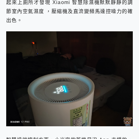
起來上廁所才發現 Xiaomi 智慧除濕機默默靜靜的調
節室內空氣濕度 ，壓縮機及直流變頻馬達控噪力的確
出色。