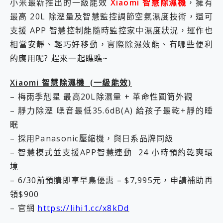
小米最新推出的一級能效
Xiaomi 智慧除濕機
，擁有
最高 20L 除溼量及智慧監控調節空氣濕度技術，還可
支援 APP 智慧控制能隨時監控家中濕度狀況，運作也
相當安靜、輕巧好移動，實際除濕效能、有哪些便利
的應用呢? 趕來一起瞧瞧~
Xiaomi 智慧除濕機 (一級能效)
– 梅雨季剋星 最高20L除濕量 + 革命性圓筒外觀
– 靜力除溼 噪音最低35.6dB(A) 給孩子最乾+靜的睡
眠
– 採用Panasonic壓縮機，與日系品牌同級
– 智慧模式並支援APP智慧連動 24 小時預約乾爽環
境
– 6/30前預購即享早鳥優惠 – $7,995元，申請補助再
領$900
– 官網
https://lihi1.cc/x8kDd