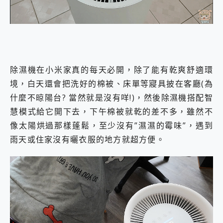
除濕機在小米家真的每天必開，除了能有乾爽舒適環
境，白天還會把洗好的棉被、床單等寢具披在客廳(為
什麼不晾陽台? 當然就是沒有咩!)，然後除濕機搭配智
慧模式給它開下去，下午棉被就乾的差不多，雖然不
像太陽烘過那樣蓬鬆，至少沒有”濕濕的霉味”，遇到
雨天或住家沒有曬衣服的地方就超方便。