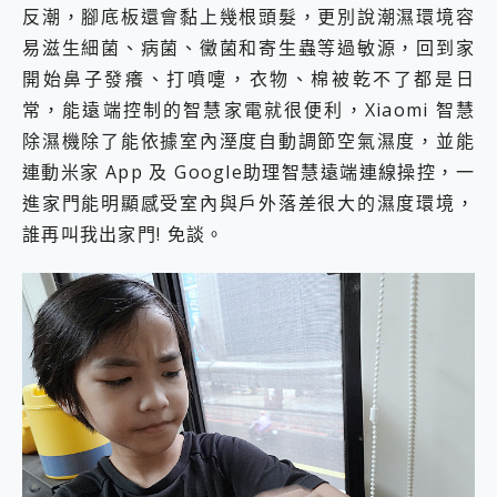
反潮，腳底板還會黏上幾根頭髮，更別說潮濕環境容
易滋生細菌、病菌、黴菌和寄生蟲等過敏源，回到家
開始鼻子發癢、打噴嚏，衣物、棉被乾不了都是日
常，能遠端控制的智慧家電就很便利，Xiaomi 智慧
除濕機除了能依據室內溼度自動調節空氣濕度，並能
連動米家 App 及 Google助理智慧遠端連線操控，一
進家門能明顯感受室內與戶外落差很大的濕度環境，
誰再叫我出家門! 免談。