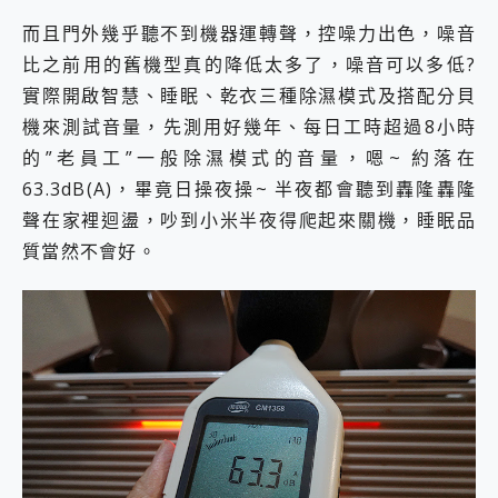
而且門外幾乎聽不到機器運轉聲，控噪力出色，噪音
比之前用的舊機型真的降低太多了，噪音可以多低?
實際開啟智慧、睡眠、乾衣三種除濕模式及搭配分貝
機來測試音量，先測用好幾年、每日工時超過8小時
的”老員工”一般除濕模式的音量，嗯~ 約落在
63.3dB(A)，畢竟日操夜操~ 半夜都會聽到轟隆轟隆
聲在家裡迴盪，吵到小米半夜得爬起來關機，睡眠品
質當然不會好。