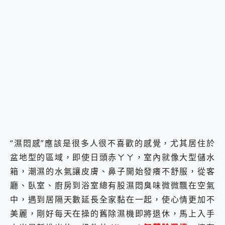
2億 APO蔡司長焦神機降臨~ vivo X200 Pro、vivo X200 就是這麼好拍
EaseUS Vocal Remover 免費線上去聲器一鍵去除人聲 人聲 音樂分離 2024 消除人聲推薦
3 個超值 MHN 飛人工具分享~~ iToolab AnyGo 魔物獵人 Now飛人 ios教學 不出門也可以到處走
Locawhere AnyTo 寶可夢飛人 AnyTo 不出門也可以飛遍全世界
小體積 40000mAh 超大容量 一次充5個設備 充好充滿 CUKTECH 酷態科 300W 微型充電站 開箱 評測
97.3% 恢復率，資料救援就是這麼簡單 EaseUS Data Recovery Wizard Free 18.0.0 業界最好的資料救援軟體
磁碟系統大風吹 有了 磁碟管理程式 EaseUS Partition Master 就是這麼簡單
全新 SONY Xperia 1 VI 開箱! 相機實測! 長焦覆蓋更遠更清晰、2日長續航、頂尖影音娛樂效能~
Xiaomi 14 Ultra 開箱 評測~ 有深度的 Leica 影像旗艦手機! 加碼小旗艦 Xiaomi 14 開箱 評測
vivo TWS 3e 真無線藍牙耳機智慧降噪升級、音質明亮溫潤，並支援雙設備連接~
MSI Claw 掌機專屬配件包 來囉 完美保護 MSI Claw A1M-026TW 電競掌機
人像旗艦 vivo V30 系列 開箱 評測! 首搭蔡司光學鏡頭、攝影棚級柔光環、拍攝功能最好玩的美拍神機 vivo V30 Pro
多個願望一次滿足 超強散熱 微星 MSI Claw A1M-026TW 電競掌機 開箱 評測
“濕悶感”應該是很多人很不喜歡的感覺，尤其居住於
一吸完美對位 擁有超強吸力與超好用的隱磁支架 O-ONE MAG 最會吸的行動電源 開箱 評測
盆地型的區域，即使日頭赤ㄚㄚ，室內就像大型儲水
OPPO 哈蘇 300mm 專業增距鏡實測：Find X9 Ultra 光學長焦隨手拍，紀錄生活就是這麼簡單
箱，潮濕的水氣讓皮膚、鼻子開始發癢不舒服，從客
Motorola edge 70 pro 及 moto g37 power上市，登錄在送飛利浦氣炸鍋
廳、臥室、廚房到浴室總有股濕悶臭味微微飄在空氣
近八千元的 Soundcore Liberty 5 Pro Max，有螢幕的耳機會是智商稅嗎?
ASUS Pad 全面應援 Me Time，加碼愛奇藝黃金雙周卡體驗，專案價最低 NT$0 起
中，遇到居隔天數延長全家黏在一起，使心情更加不
美麗，剛好每天在操的舊除濕機即將退休，馬上入手