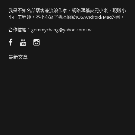
我是不知名部落客兼流浪作家，網路暱稱麥兜小米，現職小
小IT工程師，不小心寫了幾本關於iOS/Android/Mac的書。
合作信箱：
gemmychang@yahoo.com.tw
Facebook
YouTube
Instagram
粉
頻
絲
道
最新文章
團