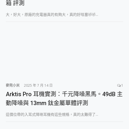
箱 評測
2億 APO蔡司長焦神機降臨~ vivo X200 Pro、vivo X200 就是這麼好拍
EaseUS Vocal Remover 免費線上去聲器一鍵去除人聲 人聲 音樂分離 2024 消除人聲推薦
大，好大，原廠的充電器真的有夠大，真的好哇塞🤣🤣...
3 個超值 MHN 飛人工具分享~~ iToolab AnyGo 魔物獵人 Now飛人 ios教學 不出門也可以到處走
Locawhere AnyTo 寶可夢飛人 AnyTo 不出門也可以飛遍全世界
小體積 40000mAh 超大容量 一次充5個設備 充好充滿 CUKTECH 酷態科 300W 微型充電站 開箱 評測
97.3% 恢復率，資料救援就是這麼簡單 EaseUS Data Recovery Wizard Free 18.0.0 業界最好的資料救援軟體
磁碟系統大風吹 有了 磁碟管理程式 EaseUS Partition Master 就是這麼簡單
全新 SONY Xperia 1 VI 開箱! 相機實測! 長焦覆蓋更遠更清晰、2日長續航、頂尖影音娛樂效能~
Xiaomi 14 Ultra 開箱 評測~ 有深度的 Leica 影像旗艦手機! 加碼小旗艦 Xiaomi 14 開箱 評測
vivo TWS 3e 真無線藍牙耳機智慧降噪升級、音質明亮溫潤，並支援雙設備連接~
MSI Claw 掌機專屬配件包 來囉 完美保護 MSI Claw A1M-026TW 電競掌機
人像旗艦 vivo V30 系列 開箱 評測! 首搭蔡司光學鏡頭、攝影棚級柔光環、拍攝功能最好玩的美拍神機 vivo V30 Pro
多個願望一次滿足 超強散熱 微星 MSI Claw A1M-026TW 電競掌機 開箱 評測
麥兜小米
2025 年 7 月 14 日
1
一吸完美對位 擁有超強吸力與超好用的隱磁支架 O-ONE MAG 最會吸的行動電源 開箱 評測
Arktis Pro 耳機實測：千元降噪黑馬。49dB 主
Motorola edge 70 pro 及 moto g37 power上市，登錄在送飛利浦氣炸鍋
近八千元的 Soundcore Liberty 5 Pro Max，有螢幕的耳機會是智商稅嗎?
動降噪與 13mm 鈦金屬單體評測
ASUS Pad 全面應援 Me Time，加碼愛奇藝黃金雙周卡體驗，專案價最低 NT$0 起
榮耀 HONOR 600 Pro x MOLLY Limited Edition 限量版開賣，攜手味全龍進駐大巨蛋萬人盛典
這價位帶的入耳式降噪耳機有這些規格，真的太難得了...