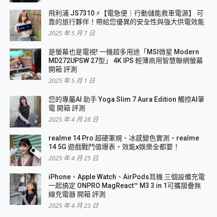
飛利浦 JS7310 ⚡【電急便｜行動儲能救車電源】 可
靠的旅行夥伴！帶給您優異的安全性與強大供電效能
2025 年 5 月 7 日
是螢幕也是電視! 一機超多用途「MSI微星 Modern
MD272UPSW 27型」 4K IPS 輕薄商用智慧聯網螢幕
開箱 評測
2025 年 5 月 1 日
您的專屬AI 助手 Yoga Slim 7 Aura Edition 觸控AI筆
電 開箱 評測
2025 年 4 月 28 日
realme 14 Pro 超硬軍規、冰感變色實測，realme
14 5G 遊戲戰鬥值爆表，效能x娛樂全都要！
2025 年 4 月 25 日
iPhone、Apple Watch、AirPods耳機 三個設備充電
一起搞定 ONPRO MagReact™ M3 3 in 1可攜摺疊無
線充電器 開箱 評測
2025 年 4 月 23 日