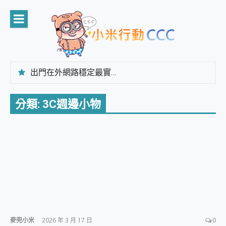
Skip
to
content
出門在外網路穩定最實在 「台灣大哥大」榮獲 4G/5G 在線率全球 NO.3 全台第一與全台六冠王實測心得，走到哪順到哪！
「AUSNAT R1 錄音卡」開箱評測~ 終結會議紀錄地獄，自動生成摘要報告，200+語言翻譯，旅遊最強搭檔。
CP 值天花板~ Bongcom BS5 足球君開箱~ 短焦投影機 3千元就能擁有！ 折扣碼在這～
分類:
3C週邊小物
專為 PC上的 XBOX和掌機設計的 FireCuda X1070 SSD 固態硬碟開箱 評測
台灣製攝影機在這裡，100%全無線設計 SpotCam Solo Eco 太陽能防水雲端攝影機 SpotCam Solo 3 2.5K高畫質戶外攝影機 開箱 評測
電力超超超持久 MSI 微星 Prestige 14 AI+ D3MG-031TW 14吋 開箱評價，AI輕薄商務筆電 Copilot+ PC
超懂拍、耐用 AI 街拍機~ realme 16 Pro 開箱評價~ 2 億畫素 LumaColor 影像、持久續航與 IP69K 高防護
防窺黑科技 Galaxy S26 Ultra系列保護貼怎麼選？imos AR 低反光玻璃、藍寶石鏡頭貼與軍規防摔殼完整開箱評價
AI 支付 一錶搞定大小事 Xiaomi Watch 5 開箱 評測
超驚艷 讓人一眼就愛上 LENOVO 聯想 Yoga Book 9 14吋 AI輕薄筆電 開箱 評測
美到讓人超想擁有 moto pad 60 系列 與 Moto | Swarovski razr 60 冰藍限定版本 開箱 評測
好用的 EaseUS Partition Master 讓您輕鬆的移除與格式化有防寫保護的隨身碟或SD卡
一鍵修復模糊影片、舊照的 AI 好幫手! VideoProc Converter AI 新版全解析 × 年末優惠，一篇全看懂
小朋友才做選擇 投影機 RGB藍牙音響 氛圍情境燈 我通通都要！ Starfish 2 幻彩膠囊投影機｜結合「 智慧投影 & 煥彩流動 」的沈浸式生活新體驗
麥兜小米
2026 年 3 月 17 日
0