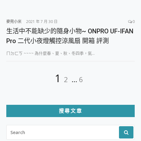
麥兜小米
2021 年 7 月 30 日
0
生活中不能缺少的隨身小物~ ONPRO UF-IFAN
Pro 二代小夜燈觸控涼風扇 開箱 評測
ㄇㄉㄈㄎ ~~~~ 為什麼春、夏、秋、冬四季，氣...
文
Page
Page
Page
1
2
...
6
章
分
頁
搜尋文章
SEARCH
FOR: