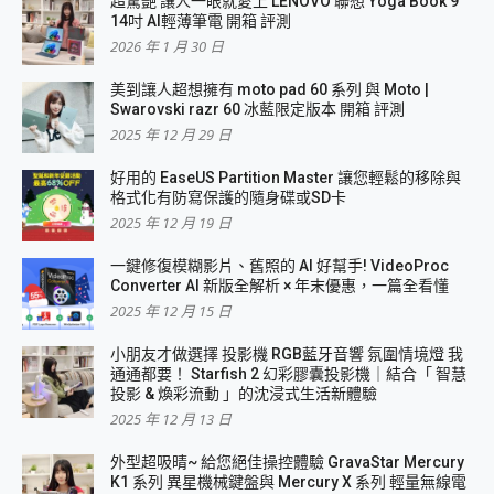
超驚艷 讓人一眼就愛上 LENOVO 聯想 Yoga Book 9
14吋 AI輕薄筆電 開箱 評測
2026 年 1 月 30 日
美到讓人超想擁有 moto pad 60 系列 與 Moto |
Swarovski razr 60 冰藍限定版本 開箱 評測
2025 年 12 月 29 日
好用的 EaseUS Partition Master 讓您輕鬆的移除與
格式化有防寫保護的隨身碟或SD卡
2025 年 12 月 19 日
一鍵修復模糊影片、舊照的 AI 好幫手! VideoProc
Converter AI 新版全解析 × 年末優惠，一篇全看懂
2025 年 12 月 15 日
小朋友才做選擇 投影機 RGB藍牙音響 氛圍情境燈 我
通通都要！ Starfish 2 幻彩膠囊投影機｜結合「 智慧
投影 & 煥彩流動 」的沈浸式生活新體驗
2025 年 12 月 13 日
外型超吸晴~ 給您絕佳操控體驗 GravaStar Mercury
K1 系列 異星機械鍵盤與 Mercury X 系列 輕量無線電