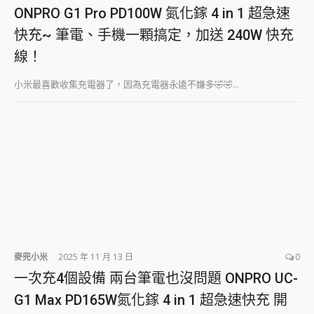
外型超吸晴~ 給您絕佳操控體驗 GravaStar Mercury K1 系列 異星機械鍵盤與 Mercury X 系列 輕量無線電競滑鼠 開箱 評測
ONPRO G1 Pro PD100W 氮化鎵 4 in 1 超急速
開箱~變身「蜘蛛人」椅子軍師！MSI MPG 491CQP QD-OLED 超寬曲面電競螢幕，多工辦公、爽度滿滿的終極桌面體驗
快充~ 筆電、手機一顆搞定，加送 240W 快充
iPhone 17 系列 有認證的防護來囉！ imos 首家導入 UL MCV 行銷宣告驗證的手機配件品牌
DJI Osmo Pocket 3 爽爽帶回家 歡慶 EaseUS 21 週年到來，「Slogan 海報徵稿活動」好康大放送
線！
小巧好吸不擋鏡頭 有Qi2認證的 ONPRO MagReact MXs2 5000mAh薄型磁吸無線急速行動電源 開箱 評測
會走動的冷暖氣 SONY REON POCKET PRO 穿戴式智慧冷暖調溫裝置 開箱 評測
小米最喜歡收集充電器了，因為充電器永遠不嫌多🤣🤣...
寶可夢飛人外掛iToolab AnyGo全新升級，GO Fest 五折優惠嗨翻天！支援 iOS/Android！
百倍變焦實測~ vivo X200 Pro 與 S25 Ultra 誰能滿足全場景拍攝需求？
超好用的 PLAUD NotePin AI 智慧錄音膠囊~ 您的AI 秘書已上線 每月免費送你 300分鐘轉寫
COMPUTEX 2025 來囉！AGI亞奇雷 AI・Gaming・創作儲存方案登場，趕快來AGI亞奇雷挑戰任務抽 PS5！
自帶線的 有線無線都能充 ONPRO MagReact M5 10000mAh 5合1 磁吸無線急速行動電源 開箱 評測
飛利浦 JS7310 ⚡【電急便｜行動儲能救車電源】 可靠的旅行夥伴！帶給您優異的安全性與強大供電效能
是螢幕也是電視! 一機超多用途「MSI微星 Modern MD272UPSW 27型」 4K IPS 輕薄商用智慧聯網螢幕 開箱 評測
您的專屬AI 助手 Yoga Slim 7 Aura Edition 觸控AI筆電 開箱 評測
realme 14 Pro 超硬軍規、冰感變色實測，realme 14 5G 遊戲戰鬥值爆表，效能x娛樂全都要！
iPhone、Apple Watch、AirPods耳機 三個設備充電一起搞定 ONPRO MagReact™ M3 3 in 1可攜摺疊無線充電器 開箱 評測
動靜皆宜「HUAWEI FreeArc」開放式耳掛耳機，無感配戴! 超穩超服貼，音質、通話也很優質
麥兜小米
2025 年 11 月 13 日
0
好玩好拍 vivo V50 ~ 口袋裡的 Zeiss 潮流攝影棚!
一次充4個設備 兩台筆電也沒問題 ONPRO UC-
25種洗烘模式一機搞定! Roborock 衣莉莎白 H1 Neo分子篩洗脫烘 AI 滾筒洗衣機
給 MSI Claw 系列電競掌機 最完美的家 MSI Nest Docking Station 掌機專屬擴充底座 開箱 評測
G1 Max PD165W氮化鎵 4 in 1 超急速快充 開
B&O 精品級音響! Home+ 中嘉寬頻 SoundBox 劇院串流盒 開箱 評測