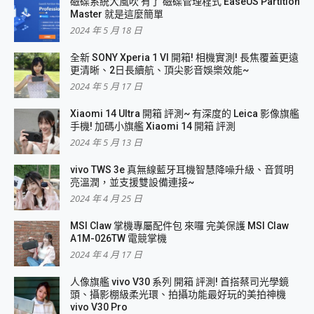
磁碟系統大風吹 有了 磁碟管理程式 EaseUS Partition
Master 就是這麼簡單
2024 年 5 月 18 日
全新 SONY Xperia 1 VI 開箱! 相機實測! 長焦覆蓋更遠
更清晰、2日長續航、頂尖影音娛樂效能~
2024 年 5 月 17 日
Xiaomi 14 Ultra 開箱 評測~ 有深度的 Leica 影像旗艦
手機! 加碼小旗艦 Xiaomi 14 開箱 評測
2024 年 5 月 13 日
vivo TWS 3e 真無線藍牙耳機智慧降噪升級、音質明
亮溫潤，並支援雙設備連接~
2024 年 4 月 25 日
MSI Claw 掌機專屬配件包 來囉 完美保護 MSI Claw
A1M-026TW 電競掌機
2024 年 4 月 17 日
人像旗艦 vivo V30 系列 開箱 評測! 首搭蔡司光學鏡
頭、攝影棚級柔光環、拍攝功能最好玩的美拍神機
vivo V30 Pro