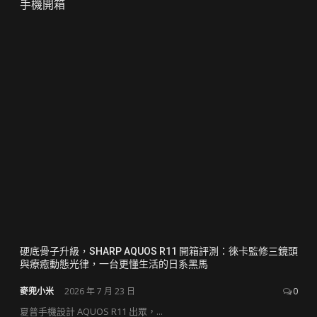
手機開箱
硬底骨子升級，SHARP AQUOS R11 開箱評測：徠卡監修三鏡頭
與療癒動態光律，一台更懂生活的日系黑馬
麥兜小米
2026 年 7 月 23 日
0
夏普手機設計 AQUOS R11 出眾，...