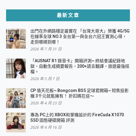
最新文章
出門在外網路穩定最實在 「台灣大哥大」榮獲 4G/5G
在線率全球 NO.3 全台第一與全台六冠王實測心得，
走到哪順到哪！
2026 年 7 月 31 日
「AUSNAT R1 錄音卡」開箱評測~ 終結會議紀錄地
獄，自動生成摘要報告，200+語言翻譯，旅遊最強搭
檔。
2026 年 5 月 7 日
CP 值天花板~ Bongcom BS5 足球君開箱~ 短焦投影
機 3千元就能擁有！ 折扣碼在這～
2026 年 4 月 23 日
專為 PC上的 XBOX和掌機設計的 FireCuda X1070
SSD 固態硬碟開箱 評測
2026 年 4 月 16 日