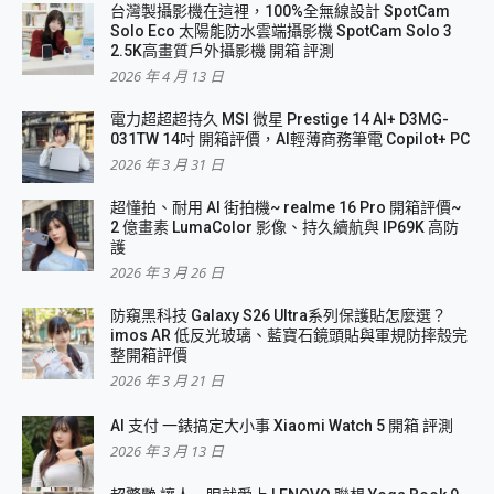
台灣製攝影機在這裡，100%全無線設計 SpotCam
Solo Eco 太陽能防水雲端攝影機 SpotCam Solo 3
2.5K高畫質戶外攝影機 開箱 評測
2026 年 4 月 13 日
電力超超超持久 MSI 微星 Prestige 14 AI+ D3MG-
031TW 14吋 開箱評價，AI輕薄商務筆電 Copilot+ PC
2026 年 3 月 31 日
超懂拍、耐用 AI 街拍機~ realme 16 Pro 開箱評價~
2 億畫素 LumaColor 影像、持久續航與 IP69K 高防
護
2026 年 3 月 26 日
防窺黑科技 Galaxy S26 Ultra系列保護貼怎麼選？
imos AR 低反光玻璃、藍寶石鏡頭貼與軍規防摔殼完
整開箱評價
2026 年 3 月 21 日
AI 支付 一錶搞定大小事 Xiaomi Watch 5 開箱 評測
2026 年 3 月 13 日