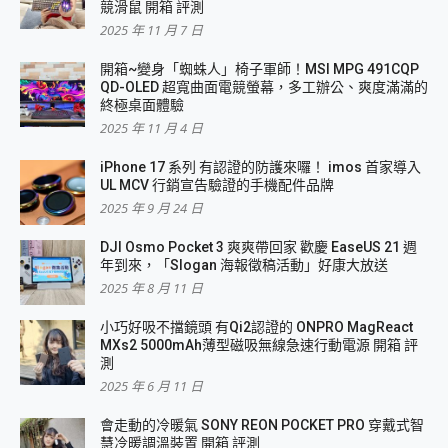
競滑鼠 開箱 評測
2025 年 11 月 7 日
開箱~變身「蜘蛛人」椅子軍師！MSI MPG 491CQP
QD-OLED 超寬曲面電競螢幕，多工辦公、爽度滿滿的
終極桌面體驗
2025 年 11 月 4 日
iPhone 17 系列 有認證的防護來囉！ imos 首家導入
UL MCV 行銷宣告驗證的手機配件品牌
2025 年 9 月 24 日
DJI Osmo Pocket 3 爽爽帶回家 歡慶 EaseUS 21 週
年到來，「Slogan 海報徵稿活動」好康大放送
2025 年 8 月 11 日
小巧好吸不擋鏡頭 有Qi2認證的 ONPRO MagReact
MXs2 5000mAh薄型磁吸無線急速行動電源 開箱 評
測
2025 年 6 月 11 日
會走動的冷暖氣 SONY REON POCKET PRO 穿戴式智
慧冷暖調溫裝置 開箱 評測