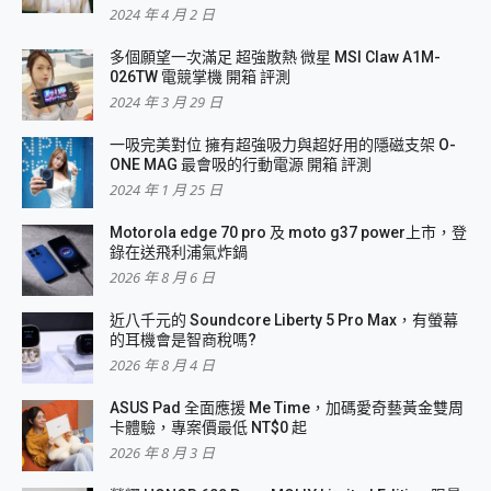
2024 年 4 月 2 日
多個願望一次滿足 超強散熱 微星 MSI Claw A1M-
026TW 電競掌機 開箱 評測
2024 年 3 月 29 日
一吸完美對位 擁有超強吸力與超好用的隱磁支架 O-
ONE MAG 最會吸的行動電源 開箱 評測
2024 年 1 月 25 日
Motorola edge 70 pro 及 moto g37 power上市，登
錄在送飛利浦氣炸鍋
2026 年 8 月 6 日
近八千元的 Soundcore Liberty 5 Pro Max，有螢幕
的耳機會是智商稅嗎?
2026 年 8 月 4 日
ASUS Pad 全面應援 Me Time，加碼愛奇藝黃金雙周
卡體驗，專案價最低 NT$0 起
2026 年 8 月 3 日