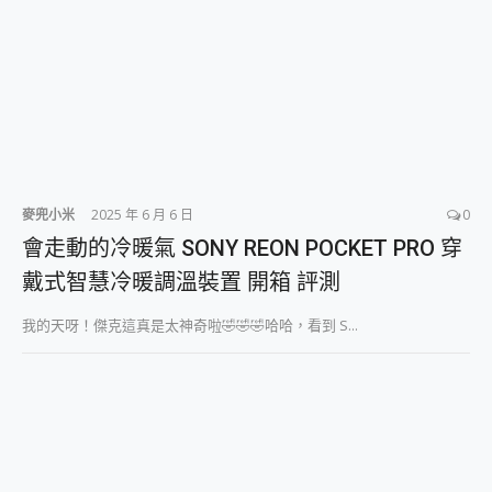
麥兜小米
2025 年 6 月 6 日
0
會走動的冷暖氣 SONY REON POCKET PRO 穿
戴式智慧冷暖調溫裝置 開箱 評測
我的天呀！傑克這真是太神奇啦🤣🤣🤣哈哈，看到 S...