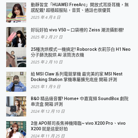
動靜皆宜「HUAWEI FreeArc」開放式耳掛耳機，無
感配戴! 超穩超服貼，音質、通話也很優質
2025 年 4 月 8 日
好玩好拍 vivo V50 ~ 口袋裡的 Zeiss 潮流攝影棚!
2025 年 2 月 27 日
25種洗烘模式一機搞定! Roborock 衣莉莎白 H1 Neo
分子篩洗脫烘 AI 滾筒洗衣機
2025 年 2 月 10 日
給 MSI Claw 系列電競掌機 最完美的家 MSI Nest
Docking Station 掌機專屬擴充底座 開箱 評測
2025 年 1 月 9 日
B&O 精品級音響! Home+ 中嘉寬頻 SoundBox 劇院
串流盒 開箱 評測
2024 年 12 月 10 日
2億 APO蔡司長焦神機降臨~ vivo X200 Pro、vivo
X200 就是這麼好拍
2024 年 11 月 25 日