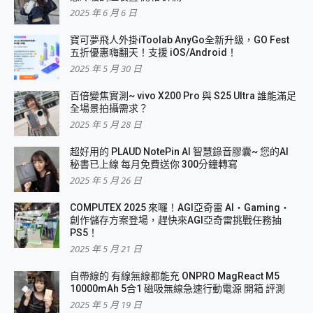
2025 年 6 月 6 日
寶可夢飛人外掛iToolab AnyGo全新升級，GO Fest
五折優惠嗨翻天！支援 iOS/Android！
2025 年 5 月 30 日
百倍變焦實測~ vivo X200 Pro 與 S25 Ultra 誰能滿足
全場景拍攝需求？
2025 年 5 月 28 日
超好用的 PLAUD NotePin AI 智慧錄音膠囊~ 您的AI
秘書已上線 每月免費送你 300分鐘轉寫
2025 年 5 月 26 日
COMPUTEX 2025 來囉！AGI亞奇雷 AI・Gaming・
創作儲存方案登場，趕快來AGI亞奇雷挑戰任務抽
PS5！
2025 年 5 月 21 日
自帶線的 有線無線都能充 ONPRO MagReact M5
10000mAh 5合1 磁吸無線急速行動電源 開箱 評測
2025 年 5 月 19 日