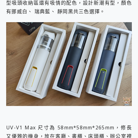
型吸頭收納區還有吸情的配色，設計新潮有型，顏色
有挪威白、 瑞典藍、 靜岡黑共三色選擇。
UV-V1 Max 尺寸為 58mm*58mm*265mm，修長
又優雅的機身，放在客廳、書櫃、床頭櫃、辦公室裡