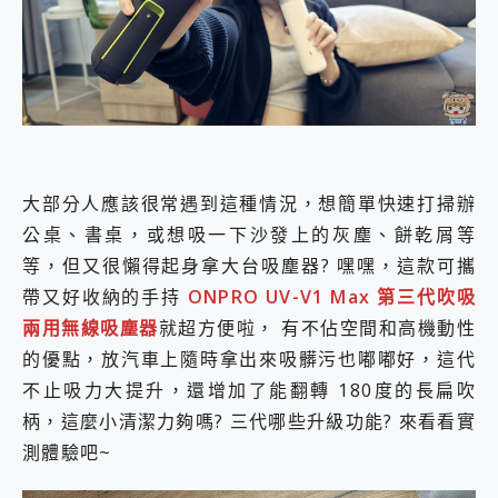
外型超吸晴~ 給您絕佳操控體驗 GravaStar Mercury K1 系列 異星機械鍵盤與 Mercury X 系列 輕量無線電競滑鼠 開箱 評測
開箱~變身「蜘蛛人」椅子軍師！MSI MPG 491CQP QD-OLED 超寬曲面電競螢幕，多工辦公、爽度滿滿的終極桌面體驗
iPhone 17 系列 有認證的防護來囉！ imos 首家導入 UL MCV 行銷宣告驗證的手機配件品牌
DJI Osmo Pocket 3 爽爽帶回家 歡慶 EaseUS 21 週年到來，「Slogan 海報徵稿活動」好康大放送
小巧好吸不擋鏡頭 有Qi2認證的 ONPRO MagReact MXs2 5000mAh薄型磁吸無線急速行動電源 開箱 評測
會走動的冷暖氣 SONY REON POCKET PRO 穿戴式智慧冷暖調溫裝置 開箱 評測
寶可夢飛人外掛iToolab AnyGo全新升級，GO Fest 五折優惠嗨翻天！支援 iOS/Android！
百倍變焦實測~ vivo X200 Pro 與 S25 Ultra 誰能滿足全場景拍攝需求？
超好用的 PLAUD NotePin AI 智慧錄音膠囊~ 您的AI 秘書已上線 每月免費送你 300分鐘轉寫
大部分人應該很常遇到這種情況，想簡單快速打掃辦
COMPUTEX 2025 來囉！AGI亞奇雷 AI・Gaming・創作儲存方案登場，趕快來AGI亞奇雷挑戰任務抽 PS5！
公桌、書桌，或想吸一下沙發上的灰塵、餅乾屑等
自帶線的 有線無線都能充 ONPRO MagReact M5 10000mAh 5合1 磁吸無線急速行動電源 開箱 評測
等，但又很懶得起身拿大台吸塵器? 嘿嘿，這款可攜
飛利浦 JS7310 ⚡【電急便｜行動儲能救車電源】 可靠的旅行夥伴！帶給您優異的安全性與強大供電效能
帶又好收納的手持
ONPRO
UV-V1 Max 第三代吹吸
是螢幕也是電視! 一機超多用途「MSI微星 Modern MD272UPSW 27型」 4K IPS 輕薄商用智慧聯網螢幕 開箱 評測
您的專屬AI 助手 Yoga Slim 7 Aura Edition 觸控AI筆電 開箱 評測
兩用無線吸塵器
就超方便啦， 有不佔空間和高機動性
realme 14 Pro 超硬軍規、冰感變色實測，realme 14 5G 遊戲戰鬥值爆表，效能x娛樂全都要！
的優點，放汽車上隨時拿出來吸髒污也嘟嘟好，這代
iPhone、Apple Watch、AirPods耳機 三個設備充電一起搞定 ONPRO MagReact™ M3 3 in 1可攜摺疊無線充電器 開箱 評測
不止吸力大提升，還增加了能翻轉 180度的長扁吹
動靜皆宜「HUAWEI FreeArc」開放式耳掛耳機，無感配戴! 超穩超服貼，音質、通話也很優質
柄，這麼小清潔力夠嗎? 三代哪些升級功能? 來看看實
好玩好拍 vivo V50 ~ 口袋裡的 Zeiss 潮流攝影棚!
25種洗烘模式一機搞定! Roborock 衣莉莎白 H1 Neo分子篩洗脫烘 AI 滾筒洗衣機
測體驗吧~
給 MSI Claw 系列電競掌機 最完美的家 MSI Nest Docking Station 掌機專屬擴充底座 開箱 評測
B&O 精品級音響! Home+ 中嘉寬頻 SoundBox 劇院串流盒 開箱 評測