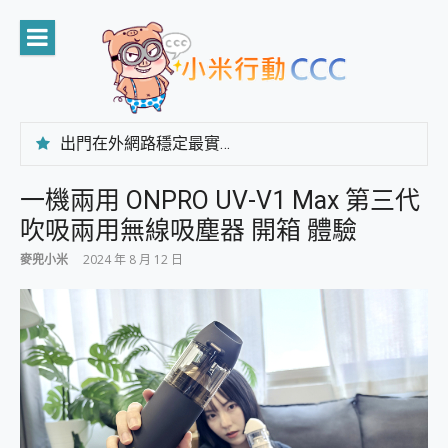
Skip
to
content
出門在外網路穩定最實在 「台灣大哥大」榮獲 4G/5G 在線率全球 NO.3 全台第一與全台六冠王實測心得，走到哪順到哪！
「AUSNAT R1 錄音卡」開箱評測~ 終結會議紀錄地獄，自動生成摘要報告，200+語言翻譯，旅遊最強搭檔。
CP 值天花板~ Bongcom BS5 足球君開箱~ 短焦投影機 3千元就能擁有！ 折扣碼在這～
一機兩用 ONPRO UV-V1 Max 第三代
專為 PC上的 XBOX和掌機設計的 FireCuda X1070 SSD 固態硬碟開箱 評測
吹吸兩用無線吸塵器 開箱 體驗
台灣製攝影機在這裡，100%全無線設計 SpotCam Solo Eco 太陽能防水雲端攝影機 SpotCam Solo 3 2.5K高畫質戶外攝影機 開箱 評測
電力超超超持久 MSI 微星 Prestige 14 AI+ D3MG-031TW 14吋 開箱評價，AI輕薄商務筆電 Copilot+ PC
麥兜小米
2024 年 8 月 12 日
超懂拍、耐用 AI 街拍機~ realme 16 Pro 開箱評價~ 2 億畫素 LumaColor 影像、持久續航與 IP69K 高防護
防窺黑科技 Galaxy S26 Ultra系列保護貼怎麼選？imos AR 低反光玻璃、藍寶石鏡頭貼與軍規防摔殼完整開箱評價
AI 支付 一錶搞定大小事 Xiaomi Watch 5 開箱 評測
超驚艷 讓人一眼就愛上 LENOVO 聯想 Yoga Book 9 14吋 AI輕薄筆電 開箱 評測
美到讓人超想擁有 moto pad 60 系列 與 Moto | Swarovski razr 60 冰藍限定版本 開箱 評測
好用的 EaseUS Partition Master 讓您輕鬆的移除與格式化有防寫保護的隨身碟或SD卡
一鍵修復模糊影片、舊照的 AI 好幫手! VideoProc Converter AI 新版全解析 × 年末優惠，一篇全看懂
小朋友才做選擇 投影機 RGB藍牙音響 氛圍情境燈 我通通都要！ Starfish 2 幻彩膠囊投影機｜結合「 智慧投影 & 煥彩流動 」的沈浸式生活新體驗