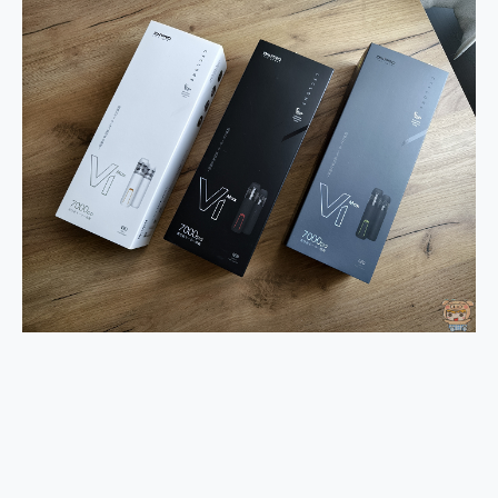
2億 APO蔡司長焦神機降臨~ vivo X200 Pro、vivo X200 就是這麼好拍
EaseUS Vocal Remover 免費線上去聲器一鍵去除人聲 人聲 音樂分離 2024 消除人聲推薦
3 個超值 MHN 飛人工具分享~~ iToolab AnyGo 魔物獵人 Now飛人 ios教學 不出門也可以到處走
Locawhere AnyTo 寶可夢飛人 AnyTo 不出門也可以飛遍全世界
小體積 40000mAh 超大容量 一次充5個設備 充好充滿 CUKTECH 酷態科 300W 微型充電站 開箱 評測
97.3% 恢復率，資料救援就是這麼簡單 EaseUS Data Recovery Wizard Free 18.0.0 業界最好的資料救援軟體
磁碟系統大風吹 有了 磁碟管理程式 EaseUS Partition Master 就是這麼簡單
全新 SONY Xperia 1 VI 開箱! 相機實測! 長焦覆蓋更遠更清晰、2日長續航、頂尖影音娛樂效能~
Xiaomi 14 Ultra 開箱 評測~ 有深度的 Leica 影像旗艦手機! 加碼小旗艦 Xiaomi 14 開箱 評測
vivo TWS 3e 真無線藍牙耳機智慧降噪升級、音質明亮溫潤，並支援雙設備連接~
MSI Claw 掌機專屬配件包 來囉 完美保護 MSI Claw A1M-026TW 電競掌機
人像旗艦 vivo V30 系列 開箱 評測! 首搭蔡司光學鏡頭、攝影棚級柔光環、拍攝功能最好玩的美拍神機 vivo V30 Pro
多個願望一次滿足 超強散熱 微星 MSI Claw A1M-026TW 電競掌機 開箱 評測
一吸完美對位 擁有超強吸力與超好用的隱磁支架 O-ONE MAG 最會吸的行動電源 開箱 評測
OPPO 哈蘇 300mm 專業增距鏡實測：Find X9 Ultra 光學長焦隨手拍，紀錄生活就是這麼簡單
Motorola edge 70 pro 及 moto g37 power上市，登錄在送飛利浦氣炸鍋
近八千元的 Soundcore Liberty 5 Pro Max，有螢幕的耳機會是智商稅嗎?
ASUS Pad 全面應援 Me Time，加碼愛奇藝黃金雙周卡體驗，專案價最低 NT$0 起