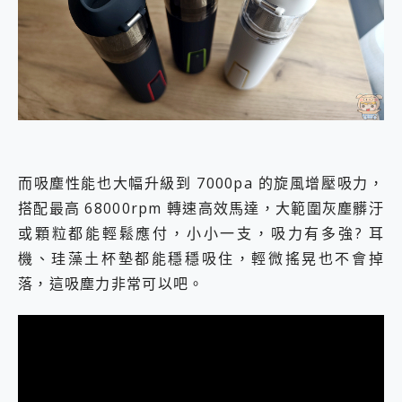
而吸塵性能也大幅升級到 7000pa 的旋風增壓吸力，
搭配最高 68000rpm 轉速高效馬達，大範圍灰塵髒汙
或顆粒都能輕鬆應付，小小一支，吸力有多強? 耳
機、珪藻土杯墊都能穩穩吸住，輕微搖晃也不會掉
落，這吸塵力非常可以吧。