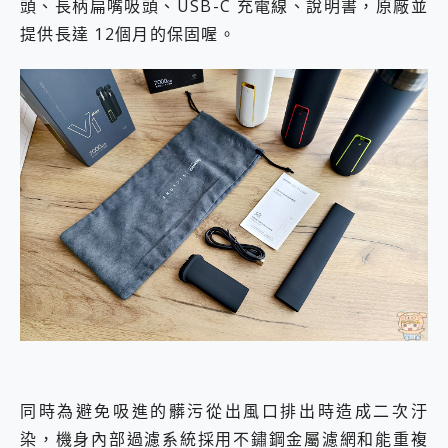
頭、長柄扁嘴吸頭、USB-C 充電線、說明書，原廠並
提供長達 12個月的保固喔。
同時為避免吸進的髒污從出風口排出時造成二次汙
染，機身內部過濾系統採用不鏽鋼金屬濾網和能重複