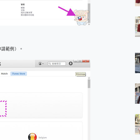
 7 Aura Edition 觸控AI筆電 開箱 評測
軍規、冰感變色實測，realme 14 5G 遊戲戰鬥值爆表，效能x娛樂全都
h、AirPods耳機 三個設備充電一起搞定 ONPRO MagReact™ M3 
eeArc」開放式耳掛耳機，無感配戴! 超穩超服貼，音質、通話也很
袋裡的 Zeiss 潮流攝影棚!
orock 衣莉莎白 H1 Neo分子篩洗脫烘 AI 滾筒洗衣機
 最完美的家 MSI Nest Docking Station 掌機專屬擴充底座 開箱
申請範例）。
 中嘉寬頻 SoundBox 劇院串流盒 開箱 評測
ivo X200 Pro、vivo X200 就是這麼好拍
over 免費線上去聲器一鍵去除人聲 人聲 音樂分離 2024 消除人聲推薦
~~ iToolab AnyGo 魔物獵人 Now飛人 ios教學 不出門也可以
寶可夢飛人 AnyTo 不出門也可以飛遍全世界
容量 一次充5個設備 充好充滿 CUKTECH 酷態科 300W 微型充電站
簡單 EaseUS Data Recovery Wizard Free 18.0.0 
 EaseUS Partition Master 就是這麼簡單
1 VI 開箱! 相機實測! 長焦覆蓋更遠更清晰、2日長續航、頂尖影音娛樂
 評測~ 有深度的 Leica 影像旗艦手機! 加碼小旗艦 Xiaomi 14 開箱 評測
無線藍牙耳機智慧降噪升級、音質明亮溫潤，並支援雙設備連接~
來囉 完美保護 MSI Claw A1M-026TW 電競掌機
列 開箱 評測! 首搭蔡司光學鏡頭、攝影棚級柔光環、拍攝功能最好玩的美拍神