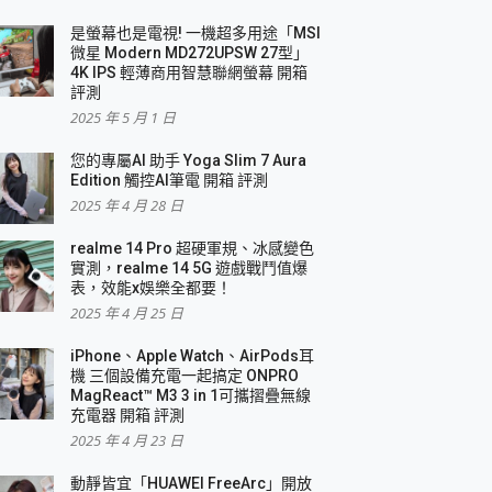
是螢幕也是電視! 一機超多用途「MSI
微星 Modern MD272UPSW 27型」
4K IPS 輕薄商用智慧聯網螢幕 開箱
評測
2025 年 5 月 1 日
您的專屬AI 助手 Yoga Slim 7 Aura
Edition 觸控AI筆電 開箱 評測
2025 年 4 月 28 日
realme 14 Pro 超硬軍規、冰感變色
實測，realme 14 5G 遊戲戰鬥值爆
表，效能x娛樂全都要！
2025 年 4 月 25 日
iPhone、Apple Watch、AirPods耳
機 三個設備充電一起搞定 ONPRO
MagReact™ M3 3 in 1可攜摺疊無線
充電器 開箱 評測
2025 年 4 月 23 日
動靜皆宜「HUAWEI FreeArc」開放