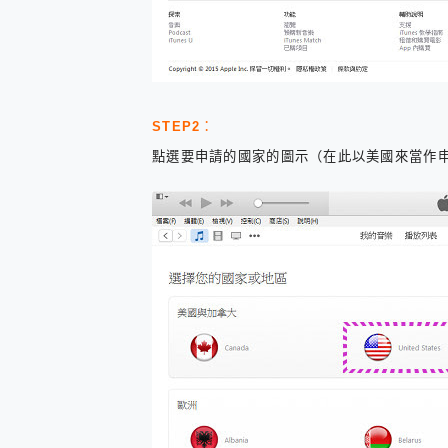
您的專屬AI 助手 Yoga Slim
realme 14 Pro 超硬
iPhone、Apple Watc
動靜皆宜「HUAWEI Fr
好玩好拍 vivo V50 ~ 口
25種洗烘模式一機搞定! Rob
STEP2
：
給 MSI Claw 系列電競掌機
點選要申請的國家的圖示（在此以美國來當作
B&O 精品級音響! Home+
2億 APO蔡司長焦神機降臨~ v
EaseUS Vocal Rem
3 個超值 MHN 飛人工具分享
Locawhere AnyTo 
小體積 40000mAh 超大
97.3% 恢復率，資料救援就是這麼
磁碟系統大風吹 有了 磁碟管理程式
全新 SONY Xperia 
Xiaomi 14 Ultra 開箱
vivo TWS 3e 真
MSI Claw 掌機專屬配件包 
人像旗艦 vivo V30 系