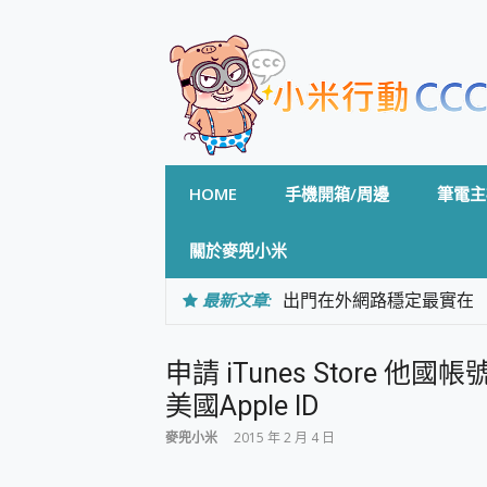
Skip
to
content
HOME
手機開箱/周邊
筆電主
關於麥兜小米
最新文章:
出門在外網路穩定最實在 「
「AUSNAT R1 錄音
CP 值天花板~ Bongco
申請 iTunes Store 他國帳號
專為 PC上的 XBOX和掌機設計
台灣製攝影機在這裡，100%全無
美國Apple ID
測
麥兜小米
2015 年 2 月 4 日
電力超超超持久 MSI 微星 Pre
超懂拍、耐用 AI 街拍機~ re