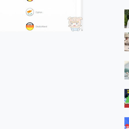
 MSI Claw A1M-026TW 電競掌機 開箱 評測
與超好用的隱磁支架 O-ONE MAG 最會吸的行動電源 開箱 評測
業增距鏡實測：Find X9 Ultra 光學長焦隨手拍，紀錄生活就是這麼
ro 及 moto g37 power上市，登錄在送飛利浦氣炸鍋
iberty 5 Pro Max，有螢幕的耳機會是智商稅嗎?
e Time，加碼愛奇藝黃金雙周卡體驗，專案價最低 NT$0 起