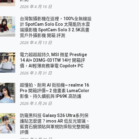
2026 年 4 月 16 日
要！
台灣製攝影機在這裡，100%全無線設
3 in 1可攜摺疊無線充電器 開箱 評測
計 SpotCam Solo Eco 太陽能防水雲
優質
端攝影機 SpotCam Solo 3 2.5K高畫
質戶外攝影機 開箱 評測
2026 年 4 月 13 日
 評測
電力超超超持久 MSI 微星 Prestige
14 AI+ D3MG-031TW 14吋 開箱評
價，AI輕薄商務筆電 Copilot+ PC
2026 年 3 月 31 日
到處走
超懂拍、耐用 AI 街拍機~ realme 16
 開箱 評測
Pro 開箱評價~ 2 億畫素 LumaColor
業界最好的資料救援軟體
影像、持久續航與 IP69K 高防護
2026 年 3 月 26 日
效能~
防窺黑科技 Galaxy S26 Ultra系列保
護貼怎麼選？imos AR 低反光玻璃、
藍寶石鏡頭貼與軍規防摔殼完整開箱
評價
機 vivo V30 Pro