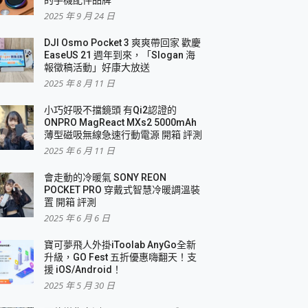
2025 年 9 月 24 日
DJI Osmo Pocket 3 爽爽帶回家 歡慶
EaseUS 21 週年到來，「Slogan 海
報徵稿活動」好康大放送
2025 年 8 月 11 日
小巧好吸不擋鏡頭 有Qi2認證的
ONPRO MagReact MXs2 5000mAh
薄型磁吸無線急速行動電源 開箱 評測
2025 年 6 月 11 日
會走動的冷暖氣 SONY REON
POCKET PRO 穿戴式智慧冷暖調溫裝
置 開箱 評測
2025 年 6 月 6 日
寶可夢飛人外掛iToolab AnyGo全新
升級，GO Fest 五折優惠嗨翻天！支
援 iOS/Android！
2025 年 5 月 30 日