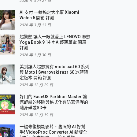
2026 年 3 月 21 日
AI 支付 一錶搞定大小事 Xiaomi
簡單
Watch 5 開箱 評測
2026 年 3 月 13 日
超驚艷 讓人一眼就愛上 LENOVO 聯想
Yoga Book 9 14吋 AI輕薄筆電 開箱
評測
2026 年 1 月 30 日
美到讓人超想擁有 moto pad 60 系列
與 Moto | Swarovski razr 60 冰藍限
定版本 開箱 評測
2025 年 12 月 29 日
好用的 EaseUS Partition Master 讓
您輕鬆的移除與格式化有防寫保護的
隨身碟或SD卡
2025 年 12 月 19 日
一鍵修復模糊影片、舊照的 AI 好幫
手! VideoProc Converter AI 新版全