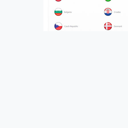
多個願望一次滿足 超強散熱 微星
一吸完美對位 擁有超強吸力
OPPO 哈蘇 300mm 專
Motorola edge 70 p
近八千元的 Soundcore L
ASUS Pad 全面應援 M