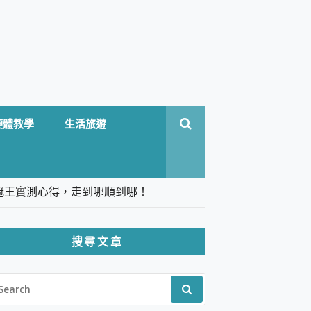
硬體教學
生活旅遊
台六冠王實測心得，走到哪順到哪！
翻譯，旅遊最強搭檔。
搜尋文章
 Solo 3 2.5K高畫質戶外攝影機 開箱 評
EARCH
pilot+ PC
R:
 IP69K 高防護