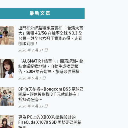
貼與軍規防摔殼完整開箱評價
最新文章
出門在外網路穩定最實在 「台灣大哥
，一篇全看懂
大」榮獲 4G/5G 在線率全球 NO.3 全
台第一與全台六冠王實測心得，走到
機｜結合「 智慧投影 & 煥彩流動 」的沈浸
哪順到哪！
2026 年 7 月 31 日
X 系列 輕量無線電競滑鼠 開箱 評測
多工辦公、爽度滿滿的終極桌面體驗
「AUSNAT R1 錄音卡」開箱評測~ 終
結會議紀錄地獄，自動生成摘要報
好康大放送
告，200+語言翻譯，旅遊最強搭檔。
動電源 開箱 評測
2026 年 5 月 7 日
CP 值天花板~ Bongcom BS5 足球君
開箱~ 短焦投影機 3千元就能擁有！
折扣碼在這～
寫
2026 年 4 月 23 日
挑戰任務抽 PS5！
 開箱 評測
專為 PC上的 XBOX和掌機設計的
與強大供電效能
FireCuda X1070 SSD 固態硬碟開箱
商用智慧聯網螢幕 開箱 評測
評測