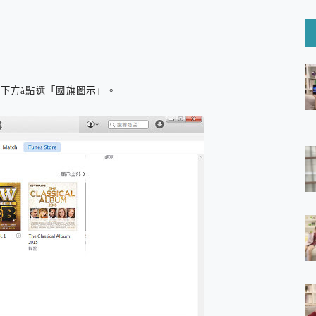
6 Ultra系列保護貼怎麼選？imos AR 低反光玻璃、藍寶石鏡頭
mi Watch 5 開箱 評測
O 聯想 Yoga Book 9 14吋 AI輕薄筆電 開箱 評測
60 系列 與 Moto | Swarovski razr 60 冰藍限定版本 開箱 評測
tion Master 讓您輕鬆的移除與格式化有防寫保護的隨身碟或SD卡
好幫手! VideoProc Converter AI 新版全解析 × 年末優惠
最下方
à
點選「國旗圖示」
。
B藍牙音響 氛圍情境燈 我通通都要！ Starfish 2 幻彩膠囊投影
GravaStar Mercury K1 系列 異星機械鍵盤與 Mercury 
！MSI MPG 491CQP QD-OLED 超寬曲面電競螢幕，
證的防護來囉！ imos 首家導入 UL MCV 行銷宣告驗證的手機配件品牌
 爽爽帶回家 歡慶 EaseUS 21 週年到來，「Slogan 海報徵稿活動」
的 ONPRO MagReact MXs2 5000mAh薄型磁吸無線急速行
ON POCKET PRO 穿戴式智慧冷暖調溫裝置 開箱 評測
yGo全新升級，GO Fest 五折優惠嗨翻天！支援 iOS/Android！
 Pro 與 S25 Ultra 誰能滿足全場景拍攝需求？
in AI 智慧錄音膠囊~ 您的AI 秘書已上線 每月免費送你 300分鐘轉
囉！AGI亞奇雷 AI・Gaming・創作儲存方案登場，趕快來AGI亞奇雷
RO MagReact M5 10000mAh 5合1 磁吸無線急速行動電源
電急便｜行動儲能救車電源】 可靠的旅行夥伴！帶給您優異的安全性
「MSI微星 Modern MD272UPSW 27型」 4K IPS 輕薄