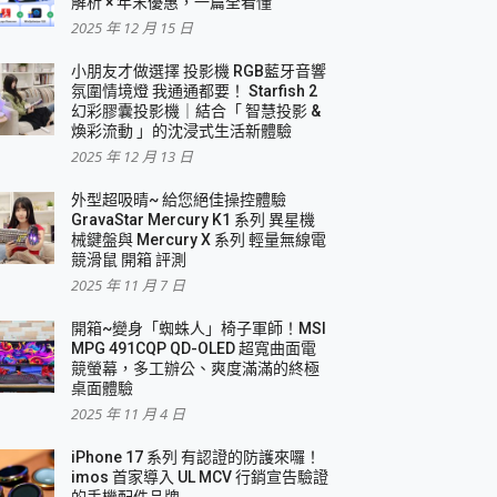
解析 × 年末優惠，一篇全看懂
2025 年 12 月 15 日
小朋友才做選擇 投影機 RGB藍牙音響
氛圍情境燈 我通通都要！ Starfish 2
幻彩膠囊投影機｜結合「 智慧投影 &
煥彩流動 」的沈浸式生活新體驗
2025 年 12 月 13 日
外型超吸晴~ 給您絕佳操控體驗
GravaStar Mercury K1 系列 異星機
械鍵盤與 Mercury X 系列 輕量無線電
競滑鼠 開箱 評測
2025 年 11 月 7 日
開箱~變身「蜘蛛人」椅子軍師！MSI
MPG 491CQP QD-OLED 超寬曲面電
競螢幕，多工辦公、爽度滿滿的終極
桌面體驗
2025 年 11 月 4 日
iPhone 17 系列 有認證的防護來囉！
imos 首家導入 UL MCV 行銷宣告驗證
的手機配件品牌