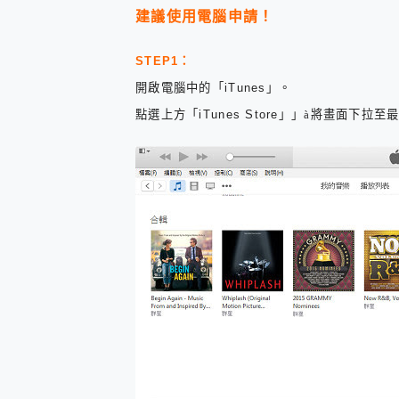
防窺黑科技 Galaxy S2
建議使用電腦申請！
AI 支付 一錶搞定大小事 Xiao
超驚艷 讓人一眼就愛上 LENOV
美到讓人超想擁有 moto pad 
STEP1
：
好用的 EaseUS Parti
開啟電腦中的「iTunes」
。
一鍵修復模糊影片、舊照的 AI 
點選上方「iTunes Store」
」
à
將畫面下拉至
小朋友才做選擇 投影機 RG
式生活新體驗
外型超吸晴~ 給您絕佳操控體驗 
開箱~變身「蜘蛛人」椅子軍師
iPhone 17 系列 有認
DJI Osmo Pocket 3
小巧好吸不擋鏡頭 有Qi2認證
會走動的冷暖氣 SONY RE
寶可夢飛人外掛iToolab An
百倍變焦實測~ vivo X200
超好用的 PLAUD NoteP
COMPUTEX 2025 來
自帶線的 有線無線都能充 ONP
飛利浦 JS7310 ⚡【
是螢幕也是電視! 一機超多用途