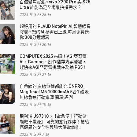
百倍變焦實測~ vivo X200 Pro 與 S25
Ultra 誰能滿足全場景拍攝需求？
2025 年 5 月 28 日
超好用的 PLAUD NotePin AI 智慧錄音
膠囊~ 您的AI 秘書已上線 每月免費送
你 300分鐘轉寫
2025 年 5 月 26 日
COMPUTEX 2025 來囉！AGI亞奇雷
AI・Gaming・創作儲存方案登場，
趕快來AGI亞奇雷挑戰任務抽 PS5！
2025 年 5 月 21 日
自帶線的 有線無線都能充 ONPRO
MagReact M5 10000mAh 5合1 磁吸
無線急速行動電源 開箱 評測
2025 年 5 月 19 日
飛利浦 JS7310 ⚡【電急便｜行動儲
能救車電源】 可靠的旅行夥伴！帶給
您優異的安全性與強大供電效能
2025 年 5 月 7 日