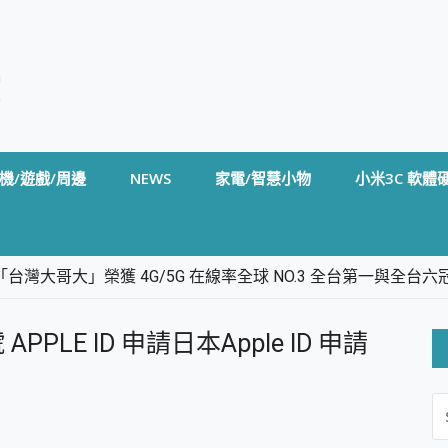
機/遊戲/周邊
NEWS
家電/智慧小物
小米3C 軟體
台灣大哥大」榮獲 4G/5G 在線率全球 NO.3 全台第一與全
卡」開箱評測~ 終結會議紀錄地獄，自動生成摘要報告，200+語言
m BS5 足球君開箱~ 短焦投影機 3千元就能擁有！ 折扣碼在這～
 APPLE ID 申請日本Apple ID 申請
的 FireCuda X1070 SSD 固態硬碟開箱 評測
線設計 SpotCam Solo Eco 太陽能防水雲端攝影機 SpotCam
S
stige 14 AI+ D3MG-031TW 14吋 開箱評價，AI輕薄商務筆電 Co
FO
alme 16 Pro 開箱評價~ 2 億畫素 LumaColor 影像、持久續航與