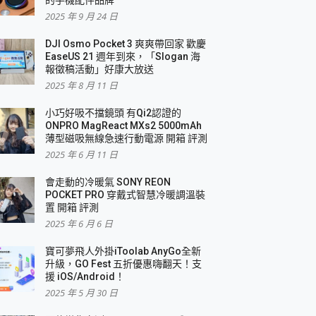
2025 年 9 月 24 日
DJI Osmo Pocket 3 爽爽帶回家 歡慶
EaseUS 21 週年到來，「Slogan 海
報徵稿活動」好康大放送
2025 年 8 月 11 日
小巧好吸不擋鏡頭 有Qi2認證的
ONPRO MagReact MXs2 5000mAh
薄型磁吸無線急速行動電源 開箱 評測
2025 年 6 月 11 日
會走動的冷暖氣 SONY REON
POCKET PRO 穿戴式智慧冷暖調溫裝
置 開箱 評測
2025 年 6 月 6 日
寶可夢飛人外掛iToolab AnyGo全新
升級，GO Fest 五折優惠嗨翻天！支
援 iOS/Android！
2025 年 5 月 30 日