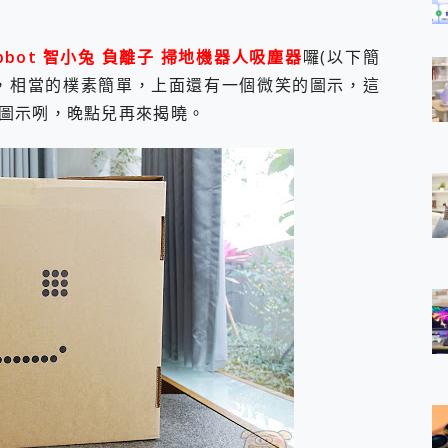
bbot 智小兔 負離子 掃地機器人吸塵器
囉(以下簡
特別，相當的樸素簡單，上面還有一個微笑的圖示，這
圖示咧，晚點兒再來揭曉。