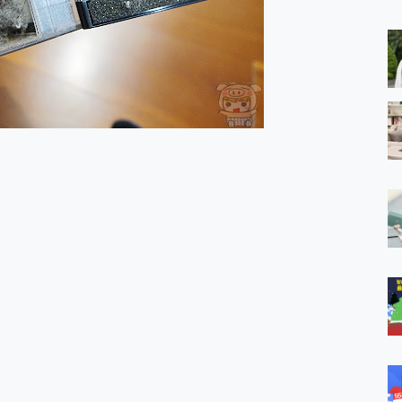
 MSI Claw A1M-026TW 電競掌機 開箱 評測
與超好用的隱磁支架 O-ONE MAG 最會吸的行動電源 開箱 評測
ro 及 moto g37 power上市，登錄在送飛利浦氣炸鍋
iberty 5 Pro Max，有螢幕的耳機會是智商稅嗎?
e Time，加碼愛奇藝黃金雙周卡體驗，專案價最低 NT$0 起
x MOLLY Limited Edition 限量版開賣，攜手味全龍進駐大巨蛋萬人