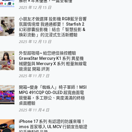
解析 × 年末優惠，一篇全看懂
2025 年 12 月 15 日
小朋友才做選擇 投影機 RGB藍牙音響
氛圍情境燈 我通通都要！ Starfish 2
幻彩膠囊投影機｜結合「 智慧投影 &
煥彩流動 」的沈浸式生活新體驗
2025 年 12 月 13 日
外型超吸晴~ 給您絕佳操控體驗
GravaStar Mercury K1 系列 異星機
械鍵盤與 Mercury X 系列 輕量無線電
競滑鼠 開箱 評測
2025 年 11 月 7 日
開箱~變身「蜘蛛人」椅子軍師！MSI
MPG 491CQP QD-OLED 超寬曲面電
競螢幕，多工辦公、爽度滿滿的終極
桌面體驗
2025 年 11 月 4 日
iPhone 17 系列 有認證的防護來囉！
imos 首家導入 UL MCV 行銷宣告驗證
的手機配件品牌