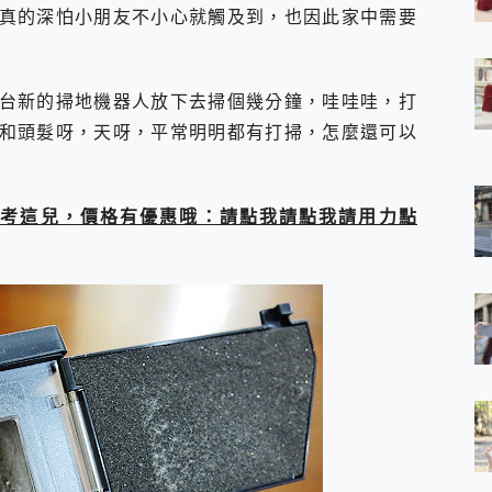
真的深怕小朋友不小心就觸及到，也因此家中需要
 7 Aura Edition 觸控AI筆電 開箱 評測
軍規、冰感變色實測，realme 14 5G 遊戲戰鬥值爆表，效能x娛樂全都
h、AirPods耳機 三個設備充電一起搞定 ONPRO MagReact™ M3 
eeArc」開放式耳掛耳機，無感配戴! 超穩超服貼，音質、通話也很
台新的掃地機器人放下去掃個幾分鐘，哇哇哇，打
袋裡的 Zeiss 潮流攝影棚!
和頭髮呀，天呀，平常明明都有打掃，怎麼還可以
orock 衣莉莎白 H1 Neo分子篩洗脫烘 AI 滾筒洗衣機
 最完美的家 MSI Nest Docking Station 掌機專屬擴充底座 開箱
 中嘉寬頻 SoundBox 劇院串流盒 開箱 評測
ivo X200 Pro、vivo X200 就是這麼好拍
可以參考這兒，價格有優惠哦：請點我請點我請用力點
over 免費線上去聲器一鍵去除人聲 人聲 音樂分離 2024 消除人聲推薦
~~ iToolab AnyGo 魔物獵人 Now飛人 ios教學 不出門也可以
寶可夢飛人 AnyTo 不出門也可以飛遍全世界
容量 一次充5個設備 充好充滿 CUKTECH 酷態科 300W 微型充電站
簡單 EaseUS Data Recovery Wizard Free 18.0.0 
 EaseUS Partition Master 就是這麼簡單
1 VI 開箱! 相機實測! 長焦覆蓋更遠更清晰、2日長續航、頂尖影音娛樂
 評測~ 有深度的 Leica 影像旗艦手機! 加碼小旗艦 Xiaomi 14 開箱 評測
無線藍牙耳機智慧降噪升級、音質明亮溫潤，並支援雙設備連接~
來囉 完美保護 MSI Claw A1M-026TW 電競掌機
列 開箱 評測! 首搭蔡司光學鏡頭、攝影棚級柔光環、拍攝功能最好玩的美拍神