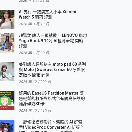
2026 年 3 月 21 日
AI 支付 一錶搞定大小事 Xiaomi
Watch 5 開箱 評測
2026 年 3 月 13 日
盛典
超驚艷 讓人一眼就愛上 LENOVO 聯想
Yoga Book 9 14吋 AI輕薄筆電 開箱
評測
2026 年 1 月 30 日
美到讓人超想擁有 moto pad 60 系列
與 Moto | Swarovski razr 60 冰藍限
定版本 開箱 評測
2025 年 12 月 29 日
好用的 EaseUS Partition Master 讓
您輕鬆的移除與格式化有防寫保護的
隨身碟或SD卡
2025 年 12 月 19 日
一鍵修復模糊影片、舊照的 AI 好幫
手! VideoProc Converter AI 新版全