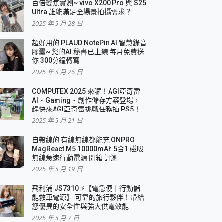
百倍變焦實測~ vivo X200 Pro 與 S25
Ultra 誰能滿足全場景拍攝需求？
2025 年 5 月 28 日
超好用的 PLAUD NotePin AI 智慧錄音
膠囊~ 您的AI 秘書已上線 每月免費送
你 300分鐘轉寫
2025 年 5 月 26 日
COMPUTEX 2025 來囉！AGI亞奇雷
AI・Gaming・創作儲存方案登場，
趕快來AGI亞奇雷挑戰任務抽 PS5！
2025 年 5 月 21 日
自帶線的 有線無線都能充 ONPRO
MagReact M5 10000mAh 5合1 磁吸
無線急速行動電源 開箱 評測
2025 年 5 月 19 日
飛利浦 JS7310 ⚡【電急便｜行動儲
能救車電源】 可靠的旅行夥伴！帶給
您優異的安全性與強大供電效能
2025 年 5 月 7 日