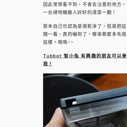
因此常常看不到，不會去注意的地方，
您的專屬AI 助手 Yoga Slim
realme 14 Pro 超硬
一台掃地機器人好好的清潔一翻！
iPhone、Apple Watc
動靜皆宜「HUAWEI Fr
原本自己也認為是很乾淨了，但是把這
好玩好拍 vivo V50 ~ 口
開一看，真的嚇到了，哪來那麼多毛屑
25種洗烘模式一機搞定! Rob
這樣。嗚嗚~~
給 MSI Claw 系列電競掌機
B&O 精品級音響! Home+
2億 APO蔡司長焦神機降臨~ v
Tubbot 智小兔 有興趣的朋友
EaseUS Vocal Rem
我！
3 個超值 MHN 飛人工具分享
Locawhere AnyTo 
小體積 40000mAh 超大
97.3% 恢復率，資料救援就是這麼
磁碟系統大風吹 有了 磁碟管理程式
全新 SONY Xperia 
Xiaomi 14 Ultra 開箱
vivo TWS 3e 真
MSI Claw 掌機專屬配件包 
人像旗艦 vivo V30 系