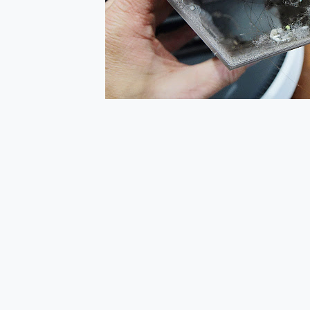
多個願望一次滿足 超強散熱 微星
一吸完美對位 擁有超強吸力
Motorola edge 70 p
近八千元的 Soundcore L
ASUS Pad 全面應援 M
榮耀 HONOR 600 Pro 