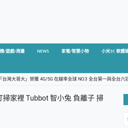
機/遊戲/周邊
NEWS
家電/智慧小物
小米3C 軟體
台灣大哥大」榮獲 4G/5G 在線率全球 NO.3 全台第一與全
卡」開箱評測~ 終結會議紀錄地獄，自動生成摘要報告，200+語言
m BS5 足球君開箱~ 短焦投影機 3千元就能擁有！ 折扣碼在這～
家裡 Tubbot 智小兔 負離子 掃
的 FireCuda X1070 SSD 固態硬碟開箱 評測
線設計 SpotCam Solo Eco 太陽能防水雲端攝影機 SpotCam
S
stige 14 AI+ D3MG-031TW 14吋 開箱評價，AI輕薄商務筆電 Co
FO
alme 16 Pro 開箱評價~ 2 億畫素 LumaColor 影像、持久續航與