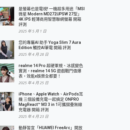
是螢幕也是電視! 一機超多用途「MSI
微星 Modern MD272UPSW 27型」
4K IPS 輕薄商用智慧聯網螢幕 開箱
評測
2025 年 5 月 1 日
您的專屬AI 助手 Yoga Slim 7 Aura
Edition 觸控AI筆電 開箱 評測
2025 年 4 月 28 日
realme 14 Pro 超硬軍規、冰感變色
實測，realme 14 5G 遊戲戰鬥值爆
表，效能x娛樂全都要！
2025 年 4 月 25 日
iPhone、Apple Watch、AirPods耳
機 三個設備充電一起搞定 ONPRO
MagReact™ M3 3 in 1可攜摺疊無線
充電器 開箱 評測
2025 年 4 月 23 日
動靜皆宜「HUAWEI FreeArc」開放