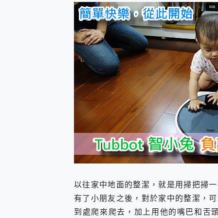
防窺黑科技 Galaxy S2
AI 支付 一錶搞定大小事 Xiao
超驚艷 讓人一眼就愛上 LENOV
美到讓人超想擁有 moto pad 
好用的 EaseUS Parti
一鍵修復模糊影片、舊照的 AI 
小朋友才做選擇 投影機 RG
式生活新體驗
外型超吸晴~ 給您絕佳操控體驗 
開箱~變身「蜘蛛人」椅子軍師
iPhone 17 系列 有認
DJI Osmo Pocket 3
小巧好吸不擋鏡頭 有Qi2認證
會走動的冷暖氣 SONY RE
寶可夢飛人外掛iToolab An
百倍變焦實測~ vivo X200
超好用的 PLAUD NoteP
以往家中地面的整潔，就是用掃把掃一
COMPUTEX 2025 來
自帶線的 有線無線都能充 ONP
有了小朋友之後，對於家中的整潔，可
飛利浦 JS7310 ⚡【
到處爬來爬去，加上用他的嘴巴和舌頭
是螢幕也是電視! 一機超多用途