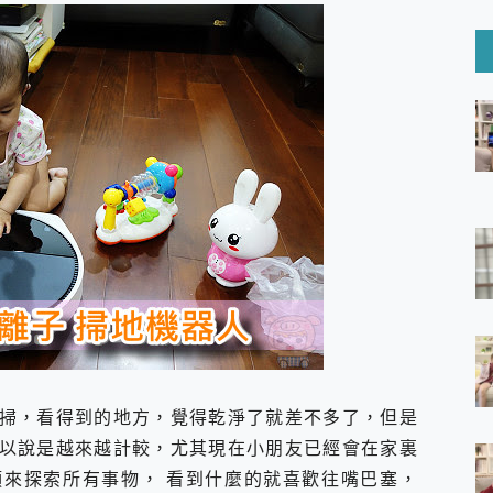
6 Ultra系列保護貼怎麼選？imos AR 低反光玻璃、藍寶石鏡頭
mi Watch 5 開箱 評測
O 聯想 Yoga Book 9 14吋 AI輕薄筆電 開箱 評測
60 系列 與 Moto | Swarovski razr 60 冰藍限定版本 開箱 評測
tion Master 讓您輕鬆的移除與格式化有防寫保護的隨身碟或SD卡
好幫手! VideoProc Converter AI 新版全解析 × 年末優惠
B藍牙音響 氛圍情境燈 我通通都要！ Starfish 2 幻彩膠囊投影
GravaStar Mercury K1 系列 異星機械鍵盤與 Mercury 
！MSI MPG 491CQP QD-OLED 超寬曲面電競螢幕，
證的防護來囉！ imos 首家導入 UL MCV 行銷宣告驗證的手機配件品牌
 爽爽帶回家 歡慶 EaseUS 21 週年到來，「Slogan 海報徵稿活動」
的 ONPRO MagReact MXs2 5000mAh薄型磁吸無線急速行
ON POCKET PRO 穿戴式智慧冷暖調溫裝置 開箱 評測
yGo全新升級，GO Fest 五折優惠嗨翻天！支援 iOS/Android！
 Pro 與 S25 Ultra 誰能滿足全場景拍攝需求？
in AI 智慧錄音膠囊~ 您的AI 秘書已上線 每月免費送你 300分鐘轉
掃，看得到的地方，覺得乾淨了就差不多了，但是
囉！AGI亞奇雷 AI・Gaming・創作儲存方案登場，趕快來AGI亞奇雷
RO MagReact M5 10000mAh 5合1 磁吸無線急速行動電源
以說是越來越計較，尤其現在小朋友已經會在家裏
電急便｜行動儲能救車電源】 可靠的旅行夥伴！帶給您優異的安全性
來探索所有事物， 看到什麼的就喜歡往嘴巴塞，
「MSI微星 Modern MD272UPSW 27型」 4K IPS 輕薄