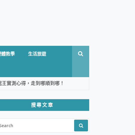
硬體教學
生活旅遊
台六冠王實測心得，走到哪順到哪！
翻譯，旅遊最強搭檔。
搜尋文章
 Solo 3 2.5K高畫質戶外攝影機 開箱 評
EARCH
pilot+ PC
R:
 IP69K 高防護