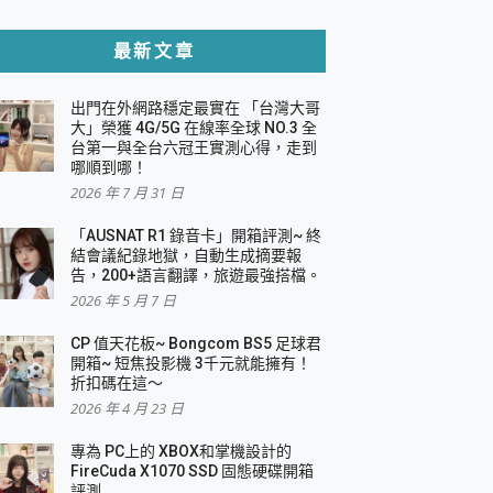
貼與軍規防摔殼完整開箱評價
最新文章
出門在外網路穩定最實在 「台灣大哥
，一篇全看懂
大」榮獲 4G/5G 在線率全球 NO.3 全
台第一與全台六冠王實測心得，走到
機｜結合「 智慧投影 & 煥彩流動 」的沈浸
哪順到哪！
2026 年 7 月 31 日
X 系列 輕量無線電競滑鼠 開箱 評測
多工辦公、爽度滿滿的終極桌面體驗
「AUSNAT R1 錄音卡」開箱評測~ 終
結會議紀錄地獄，自動生成摘要報
好康大放送
告，200+語言翻譯，旅遊最強搭檔。
動電源 開箱 評測
2026 年 5 月 7 日
CP 值天花板~ Bongcom BS5 足球君
開箱~ 短焦投影機 3千元就能擁有！
折扣碼在這～
寫
2026 年 4 月 23 日
挑戰任務抽 PS5！
 開箱 評測
專為 PC上的 XBOX和掌機設計的
與強大供電效能
FireCuda X1070 SSD 固態硬碟開箱
商用智慧聯網螢幕 開箱 評測
評測