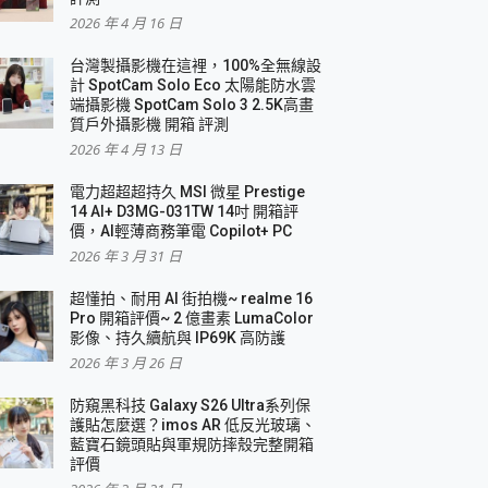
2026 年 4 月 16 日
要！
台灣製攝影機在這裡，100%全無線設
3 in 1可攜摺疊無線充電器 開箱 評測
計 SpotCam Solo Eco 太陽能防水雲
優質
端攝影機 SpotCam Solo 3 2.5K高畫
質戶外攝影機 開箱 評測
2026 年 4 月 13 日
 評測
電力超超超持久 MSI 微星 Prestige
14 AI+ D3MG-031TW 14吋 開箱評
價，AI輕薄商務筆電 Copilot+ PC
2026 年 3 月 31 日
到處走
超懂拍、耐用 AI 街拍機~ realme 16
 開箱 評測
Pro 開箱評價~ 2 億畫素 LumaColor
業界最好的資料救援軟體
影像、持久續航與 IP69K 高防護
2026 年 3 月 26 日
效能~
防窺黑科技 Galaxy S26 Ultra系列保
護貼怎麼選？imos AR 低反光玻璃、
藍寶石鏡頭貼與軍規防摔殼完整開箱
評價
機 vivo V30 Pro