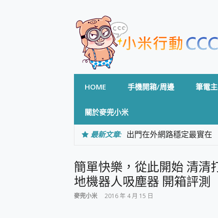
Skip
to
content
HOME
手機開箱/周邊
筆電主
關於麥兜小米
最新文章:
出門在外網路穩定最實在 「
「AUSNAT R1 錄音
CP 值天花板~ Bongco
簡單快樂，從此開始 清清打掃
專為 PC上的 XBOX和掌機設計
台灣製攝影機在這裡，100%全無
地機器人吸塵器 開箱評測
測
麥兜小米
2016 年 4 月 15 日
電力超超超持久 MSI 微星 Pre
超懂拍、耐用 AI 街拍機~ re