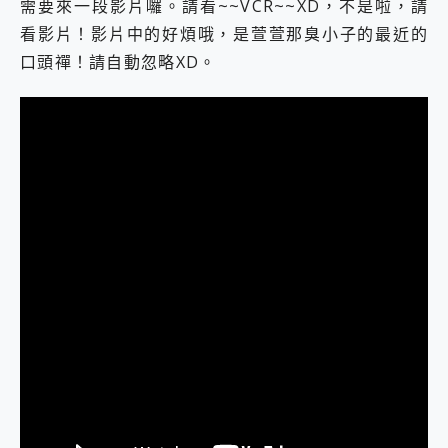
需要來一段影片囉。請看~~VCR~~XD，不是啦，請
看影片！影片中的好煩哦，是萱萱那臭小子的最近的
口頭禪！請自動忽略XD。