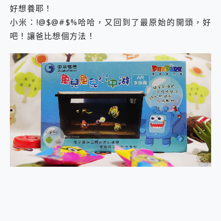
好想養耶！
2億 APO蔡司長焦神機降臨~ vivo X200 Pro、vivo X200 就是這麼好拍
EaseUS Vocal Remover 免費線上去聲器一鍵去除人聲 人聲 音樂分離 2024 消除人聲推薦
小米：!@$@#$%哈哈，又回到了最原始的開頭，好
3 個超值 MHN 飛人工具分享~~ iToolab AnyGo 魔物獵人 Now飛人 ios教學 不出門也可以到處走
吧！讓爸比想個方法！
Locawhere AnyTo 寶可夢飛人 AnyTo 不出門也可以飛遍全世界
小體積 40000mAh 超大容量 一次充5個設備 充好充滿 CUKTECH 酷態科 300W 微型充電站 開箱 評測
97.3% 恢復率，資料救援就是這麼簡單 EaseUS Data Recovery Wizard Free 18.0.0 業界最好的資料救援軟體
磁碟系統大風吹 有了 磁碟管理程式 EaseUS Partition Master 就是這麼簡單
全新 SONY Xperia 1 VI 開箱! 相機實測! 長焦覆蓋更遠更清晰、2日長續航、頂尖影音娛樂效能~
Xiaomi 14 Ultra 開箱 評測~ 有深度的 Leica 影像旗艦手機! 加碼小旗艦 Xiaomi 14 開箱 評測
vivo TWS 3e 真無線藍牙耳機智慧降噪升級、音質明亮溫潤，並支援雙設備連接~
MSI Claw 掌機專屬配件包 來囉 完美保護 MSI Claw A1M-026TW 電競掌機
人像旗艦 vivo V30 系列 開箱 評測! 首搭蔡司光學鏡頭、攝影棚級柔光環、拍攝功能最好玩的美拍神機 vivo V30 Pro
多個願望一次滿足 超強散熱 微星 MSI Claw A1M-026TW 電競掌機 開箱 評測
一吸完美對位 擁有超強吸力與超好用的隱磁支架 O-ONE MAG 最會吸的行動電源 開箱 評測
近八千元的 Soundcore Liberty 5 Pro Max，有螢幕的耳機會是智商稅嗎?
ASUS Pad 全面應援 Me Time，加碼愛奇藝黃金雙周卡體驗，專案價最低 NT$0 起
榮耀 HONOR 600 Pro x MOLLY Limited Edition 限量版開賣，攜手味全龍進駐大巨蛋萬人盛典
OPPO Reno16 系列銷售亮眼，攜手《Pingu™企鵝家族》推出限量聯名周邊