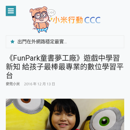
Skip
to
content
出門在外網路穩定最實在 「台灣大哥大」榮獲 4G/5G 在線率全球 NO.3 全台第一與全台六冠王實測心得，走到哪順到哪！
「AUSNAT R1 錄音卡」開箱評測~ 終結會議紀錄地獄，自動生成摘要報告，200+語言翻譯，旅遊最強搭檔。
CP 值天花板~ Bongcom BS5 足球君開箱~ 短焦投影機 3千元就能擁有！ 折扣碼在這～
《FunPark童書夢工廠》遊戲中學習
專為 PC上的 XBOX和掌機設計的 FireCuda X1070 SSD 固態硬碟開箱 評測
新知 給孩子最棒最專業的數位學習平
台灣製攝影機在這裡，100%全無線設計 SpotCam Solo Eco 太陽能防水雲端攝影機 SpotCam Solo 3 2.5K高畫質戶外攝影機 開箱 評測
電力超超超持久 MSI 微星 Prestige 14 AI+ D3MG-031TW 14吋 開箱評價，AI輕薄商務筆電 Copilot+ PC
台
超懂拍、耐用 AI 街拍機~ realme 16 Pro 開箱評價~ 2 億畫素 LumaColor 影像、持久續航與 IP69K 高防護
麥兜小米
2016 年 12 月 13 日
防窺黑科技 Galaxy S26 Ultra系列保護貼怎麼選？imos AR 低反光玻璃、藍寶石鏡頭貼與軍規防摔殼完整開箱評價
AI 支付 一錶搞定大小事 Xiaomi Watch 5 開箱 評測
超驚艷 讓人一眼就愛上 LENOVO 聯想 Yoga Book 9 14吋 AI輕薄筆電 開箱 評測
美到讓人超想擁有 moto pad 60 系列 與 Moto | Swarovski razr 60 冰藍限定版本 開箱 評測
好用的 EaseUS Partition Master 讓您輕鬆的移除與格式化有防寫保護的隨身碟或SD卡
一鍵修復模糊影片、舊照的 AI 好幫手! VideoProc Converter AI 新版全解析 × 年末優惠，一篇全看懂
小朋友才做選擇 投影機 RGB藍牙音響 氛圍情境燈 我通通都要！ Starfish 2 幻彩膠囊投影機｜結合「 智慧投影 & 煥彩流動 」的沈浸式生活新體驗