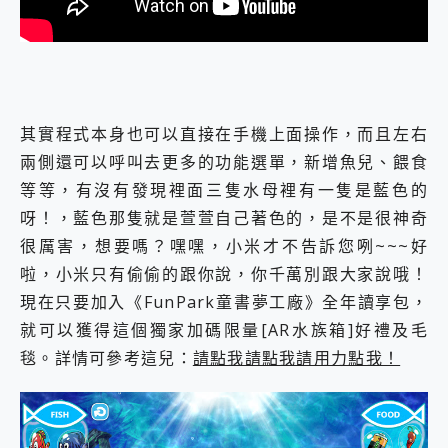
其實程式本身也可以直接在手機上面操作，而且左右
兩側還可以呼叫去更多的功能選單，新增魚兒、餵食
等等，有沒有發現裡面三隻水母裡有一隻是藍色的
呀！，藍色那隻就是萱萱自己著色的，是不是很神奇
很厲害，想要嗎？嘿嘿，小米才不告訴您咧~~~好
啦，小米只有偷偷的跟你說，你千萬別跟大家說哦！
現在只要加入《FunPark童書夢工廠》全年讀享包，
就可以獲得這個獨家加碼限量[AR水族箱]好禮及毛
毯。詳情可參考這兒：
請點我請點我請用力點我！