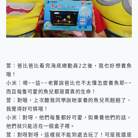
外型超吸晴~ 給您絕佳操控體驗 GravaStar Mercury K1 系列 異星機械鍵盤與 Mercury X 系列 輕量無線電競滑鼠 開箱 評測
開箱~變身「蜘蛛人」椅子軍師！MSI MPG 491CQP QD-OLED 超寬曲面電競螢幕，多工辦公、爽度滿滿的終極桌面體驗
iPhone 17 系列 有認證的防護來囉！ imos 首家導入 UL MCV 行銷宣告驗證的手機配件品牌
DJI Osmo Pocket 3 爽爽帶回家 歡慶 EaseUS 21 週年到來，「Slogan 海報徵稿活動」好康大放送
小巧好吸不擋鏡頭 有Qi2認證的 ONPRO MagReact MXs2 5000mAh薄型磁吸無線急速行動電源 開箱 評測
會走動的冷暖氣 SONY REON POCKET PRO 穿戴式智慧冷暖調溫裝置 開箱 評測
寶可夢飛人外掛iToolab AnyGo全新升級，GO Fest 五折優惠嗨翻天！支援 iOS/Android！
百倍變焦實測~ vivo X200 Pro 與 S25 Ultra 誰能滿足全場景拍攝需求？
超好用的 PLAUD NotePin AI 智慧錄音膠囊~ 您的AI 秘書已上線 每月免費送你 300分鐘轉寫
COMPUTEX 2025 來囉！AGI亞奇雷 AI・Gaming・創作儲存方案登場，趕快來AGI亞奇雷挑戰任務抽 PS5！
萱：爸比爸比看完海底總動員2之後，我也好想養魚
自帶線的 有線無線都能充 ONPRO MagReact M5 10000mAh 5合1 磁吸無線急速行動電源 開箱 評測
哦！
飛利浦 JS7310 ⚡【電急便｜行動儲能救車電源】 可靠的旅行夥伴！帶給您優異的安全性與強大供電效能
是螢幕也是電視! 一機超多用途「MSI微星 Modern MD272UPSW 27型」 4K IPS 輕薄商用智慧聯網螢幕 開箱 評測
小米：嗯~~這~~老實說爸比也不太懂怎麼養魚耶~~
您的專屬AI 助手 Yoga Slim 7 Aura Edition 觸控AI筆電 開箱 評測
而且每隻可愛的魚兒都是寶貴的生命！
realme 14 Pro 超硬軍規、冰感變色實測，realme 14 5G 遊戲戰鬥值爆表，效能x娛樂全都要！
萱：對哦，上次聽我同學說她家養的魚兒死翹翹了，
iPhone、Apple Watch、AirPods耳機 三個設備充電一起搞定 ONPRO MagReact™ M3 3 in 1可攜摺疊無線充電器 開箱 評測
我覺得好可憐哦！
動靜皆宜「HUAWEI FreeArc」開放式耳掛耳機，無感配戴! 超穩超服貼，音質、通話也很優質
好玩好拍 vivo V50 ~ 口袋裡的 Zeiss 潮流攝影棚!
小米：對呀，他們每隻都好可愛，如果養他們的話，
25種洗烘模式一機搞定! Roborock 衣莉莎白 H1 Neo分子篩洗脫烘 AI 滾筒洗衣機
他們就只能活在一個盒子裡。
給 MSI Claw 系列電競掌機 最完美的家 MSI Nest Docking Station 掌機專屬擴充底座 開箱 評測
萱：對呀對呀，這樣就不能到處去玩了！可是我還是
B&O 精品級音響! Home+ 中嘉寬頻 SoundBox 劇院串流盒 開箱 評測