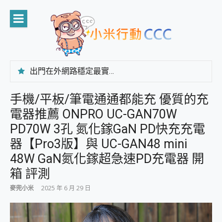
Skip
to
content
出門在外網路穩定最實在 「台灣大哥大」榮獲 4G/5G 在線率全球 NO.3 全台第一與全台六冠王實測心得，走到哪順到哪！
「AUSNAT R1 錄音卡」開箱評測~ 終結會議紀錄地獄，自動生成摘要報告，200+語言翻譯，旅遊最強搭檔。
CP 值天花板~ Bongcom BS5 足球君開箱~ 短焦投影機 3千元就能擁有！ 折扣碼在這～
手機/平板/筆電通通都能充 優質的充
專為 PC上的 XBOX和掌機設計的 FireCuda X1070 SSD 固態硬碟開箱 評測
電器推薦 ONPRO UC-GAN70W
台灣製攝影機在這裡，100%全無線設計 SpotCam Solo Eco 太陽能防水雲端攝影機 SpotCam Solo 3 2.5K高畫質戶外攝影機 開箱 評測
電力超超超持久 MSI 微星 Prestige 14 AI+ D3MG-031TW 14吋 開箱評價，AI輕薄商務筆電 Copilot+ PC
PD70W 3孔 氮化鎵GaN PD快充充電
超懂拍、耐用 AI 街拍機~ realme 16 Pro 開箱評價~ 2 億畫素 LumaColor 影像、持久續航與 IP69K 高防護
器【Pro3版】與 UC-GAN48 mini
防窺黑科技 Galaxy S26 Ultra系列保護貼怎麼選？imos AR 低反光玻璃、藍寶石鏡頭貼與軍規防摔殼完整開箱評價
48W GaN氮化鎵超急速PD充電器 開
AI 支付 一錶搞定大小事 Xiaomi Watch 5 開箱 評測
超驚艷 讓人一眼就愛上 LENOVO 聯想 Yoga Book 9 14吋 AI輕薄筆電 開箱 評測
箱 評測
美到讓人超想擁有 moto pad 60 系列 與 Moto | Swarovski razr 60 冰藍限定版本 開箱 評測
麥兜小米
2025 年 6 月 29 日
好用的 EaseUS Partition Master 讓您輕鬆的移除與格式化有防寫保護的隨身碟或SD卡
一鍵修復模糊影片、舊照的 AI 好幫手! VideoProc Converter AI 新版全解析 × 年末優惠，一篇全看懂
小朋友才做選擇 投影機 RGB藍牙音響 氛圍情境燈 我通通都要！ Starfish 2 幻彩膠囊投影機｜結合「 智慧投影 & 煥彩流動 」的沈浸式生活新體驗