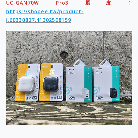
UC-GAN70W Pro3 蝦皮：
https://shopee.tw/product-
i.60330807.41302508159