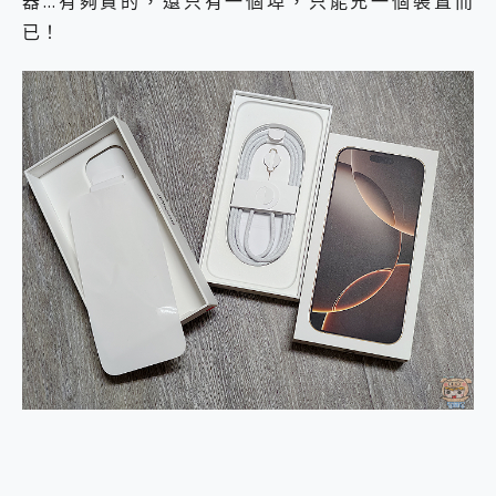
器…有夠貴的，還只有一個埠，只能充一個裝置而
2億 APO蔡司長焦神機降臨~ vivo X200 Pro、vivo X200 就是這麼好拍
已！
EaseUS Vocal Remover 免費線上去聲器一鍵去除人聲 人聲 音樂分離 2024 消除人聲推薦
3 個超值 MHN 飛人工具分享~~ iToolab AnyGo 魔物獵人 Now飛人 ios教學 不出門也可以到處走
Locawhere AnyTo 寶可夢飛人 AnyTo 不出門也可以飛遍全世界
小體積 40000mAh 超大容量 一次充5個設備 充好充滿 CUKTECH 酷態科 300W 微型充電站 開箱 評測
97.3% 恢復率，資料救援就是這麼簡單 EaseUS Data Recovery Wizard Free 18.0.0 業界最好的資料救援軟體
磁碟系統大風吹 有了 磁碟管理程式 EaseUS Partition Master 就是這麼簡單
全新 SONY Xperia 1 VI 開箱! 相機實測! 長焦覆蓋更遠更清晰、2日長續航、頂尖影音娛樂效能~
Xiaomi 14 Ultra 開箱 評測~ 有深度的 Leica 影像旗艦手機! 加碼小旗艦 Xiaomi 14 開箱 評測
vivo TWS 3e 真無線藍牙耳機智慧降噪升級、音質明亮溫潤，並支援雙設備連接~
MSI Claw 掌機專屬配件包 來囉 完美保護 MSI Claw A1M-026TW 電競掌機
人像旗艦 vivo V30 系列 開箱 評測! 首搭蔡司光學鏡頭、攝影棚級柔光環、拍攝功能最好玩的美拍神機 vivo V30 Pro
多個願望一次滿足 超強散熱 微星 MSI Claw A1M-026TW 電競掌機 開箱 評測
一吸完美對位 擁有超強吸力與超好用的隱磁支架 O-ONE MAG 最會吸的行動電源 開箱 評測
近八千元的 Soundcore Liberty 5 Pro Max，有螢幕的耳機會是智商稅嗎?
ASUS Pad 全面應援 Me Time，加碼愛奇藝黃金雙周卡體驗，專案價最低 NT$0 起
榮耀 HONOR 600 Pro x MOLLY Limited Edition 限量版開賣，攜手味全龍進駐大巨蛋萬人盛典
OPPO Reno16 系列銷售亮眼，攜手《Pingu™企鵝家族》推出限量聯名周邊