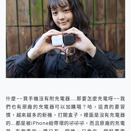
外型超吸晴~ 給您絕佳操控體驗 GravaStar Mercury K1 系列 異星機械鍵盤與 Mercury X 系列 輕量無線電競滑鼠 開箱 評測
開箱~變身「蜘蛛人」椅子軍師！MSI MPG 491CQP QD-OLED 超寬曲面電競螢幕，多工辦公、爽度滿滿的終極桌面體驗
iPhone 17 系列 有認證的防護來囉！ imos 首家導入 UL MCV 行銷宣告驗證的手機配件品牌
DJI Osmo Pocket 3 爽爽帶回家 歡慶 EaseUS 21 週年到來，「Slogan 海報徵稿活動」好康大放送
小巧好吸不擋鏡頭 有Qi2認證的 ONPRO MagReact MXs2 5000mAh薄型磁吸無線急速行動電源 開箱 評測
會走動的冷暖氣 SONY REON POCKET PRO 穿戴式智慧冷暖調溫裝置 開箱 評測
寶可夢飛人外掛iToolab AnyGo全新升級，GO Fest 五折優惠嗨翻天！支援 iOS/Android！
百倍變焦實測~ vivo X200 Pro 與 S25 Ultra 誰能滿足全場景拍攝需求？
超好用的 PLAUD NotePin AI 智慧錄音膠囊~ 您的AI 秘書已上線 每月免費送你 300分鐘轉寫
COMPUTEX 2025 來囉！AGI亞奇雷 AI・Gaming・創作儲存方案登場，趕快來AGI亞奇雷挑戰任務抽 PS5！
自帶線的 有線無線都能充 ONPRO MagReact M5 10000mAh 5合1 磁吸無線急速行動電源 開箱 評測
飛利浦 JS7310 ⚡【電急便｜行動儲能救車電源】 可靠的旅行夥伴！帶給您優異的安全性與強大供電效能
是螢幕也是電視! 一機超多用途「MSI微星 Modern MD272UPSW 27型」 4K IPS 輕薄商用智慧聯網螢幕 開箱 評測
您的專屬AI 助手 Yoga Slim 7 Aura Edition 觸控AI筆電 開箱 評測
realme 14 Pro 超硬軍規、冰感變色實測，realme 14 5G 遊戲戰鬥值爆表，效能x娛樂全都要！
iPhone、Apple Watch、AirPods耳機 三個設備充電一起搞定 ONPRO MagReact™ M3 3 in 1可攜摺疊無線充電器 開箱 評測
什麼~~買手機沒有附充電器…..那要怎麼充電呀~~我
動靜皆宜「HUAWEI FreeArc」開放式耳掛耳機，無感配戴! 超穩超服貼，音質、通話也很優質
們也有原廠的充電器可以加購哦？哈，這真的要習
好玩好拍 vivo V50 ~ 口袋裡的 Zeiss 潮流攝影棚!
慣，越來越多的新機，打開盒子，裡面是沒有充電器
25種洗烘模式一機搞定! Roborock 衣莉莎白 H1 Neo分子篩洗脫烘 AI 滾筒洗衣機
的….都是被iPhone給帶壞的🤣🤣🤣，而且原廠的充電
給 MSI Claw 系列電競掌機 最完美的家 MSI Nest Docking Station 掌機專屬擴充底座 開箱 評測
B&O 精品級音響! Home+ 中嘉寬頻 SoundBox 劇院串流盒 開箱 評測