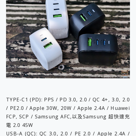
TYPE-C1 (PD): PPS / PD 3.0, 2.0 / QC 4+, 3.0, 2.0
/ PE2.0 / Apple 30W, 20W / Apple 2.4A / Huawei
FCP, SCP / Samsung AFC,以及Samsung 超快速充
電 2.0 45W
USB-A (QC): QC 3.0, 2.0 / PE 2.0 / Apple 2.4A /