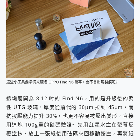
這些小工具要準備來硬虐 OPPO Find N6 螢幕，會不會出現裂痕呢?
這塊展開為 8.12 吋的 Find N6，用的是升級後的柔
性 UTG 玻璃，厚度從前代的 30µm 拉到 45µm，而
抗按壓能力提升 30%，也更不容易被壓出變形，直接
用這塊 100g重的砝碼驗證~ 先用紅墨水章在螢幕反
覆塗抹，放上一張紙後用砝碼來回移動按壓，再將紙