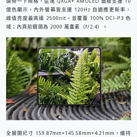
速帶一下規格，這塊 QXGA+ AMOLED 面板支援 10
億色顯示，內外螢幕皆支援 120Hz 自適應更新率，
峰值亮度最高達 2500nit，並覆蓋 100% DCI-P3 色
域；內頁前鏡頭為 2000 萬畫素（f/2.4）。
全展開尺寸 159.87mm×145.58mm×4.21mm，維持