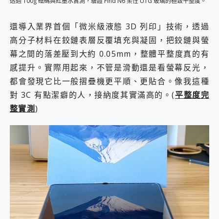
透過 100g 砝碼與紅墨水實測，驗證 Find N6 柔性 UTG 玻璃的極致平整度。
還導入業界首個「微米級液態 3D 列印」技術，透過
高分子材料在鉸鏈表層反覆填充與凝固，把鉸鏈與螢
幕之間的落差壓到大約 0.05mm，整體平整度真的有
感提升。實際用起來，不管是滑動還是看螢幕反光，
都會發現它比一般摺疊機更平順、更貼合。像我這種
對 3C 有點潔癖的人，接納度其實滿高的。(
平整度完
整實測
)