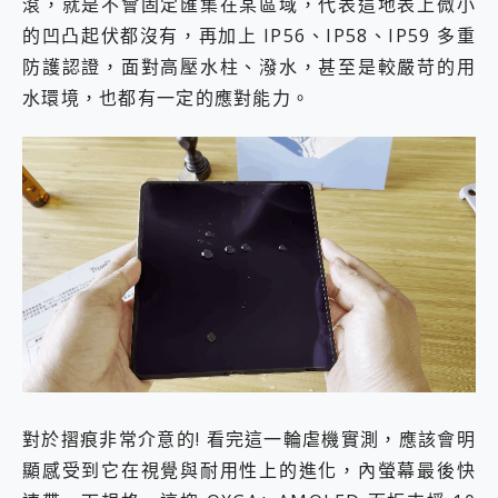
滾，就是不會固定匯集在某區域，代表這地表上微小
的凹凸起伏都沒有，再加上 IP56、IP58、IP59 多重
防護認證，面對高壓水柱、潑水，甚至是較嚴苛的用
水環境，也都有一定的應對能力。
對於摺痕非常介意的! 看完這一輪虐機實測，應該會明
顯感受到它在視覺與耐用性上的進化，內螢幕最後快