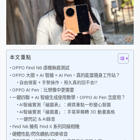
外型超吸晴~ 給您絕佳操控體驗 GravaStar Mercury K1 系列 異星機械鍵盤與 Mercury X 系列 輕量無線電競滑鼠 開箱 評測
開箱~變身「蜘蛛人」椅子軍師！MSI MPG 491CQP QD-OLED 超寬曲面電競螢幕，多工辦公、爽度滿滿的終極桌面體驗
iPhone 17 系列 有認證的防護來囉！ imos 首家導入 UL MCV 行銷宣告驗證的手機配件品牌
DJI Osmo Pocket 3 爽爽帶回家 歡慶 EaseUS 21 週年到來，「Slogan 海報徵稿活動」好康大放送
小巧好吸不擋鏡頭 有Qi2認證的 ONPRO MagReact MXs2 5000mAh薄型磁吸無線急速行動電源 開箱 評測
會走動的冷暖氣 SONY REON POCKET PRO 穿戴式智慧冷暖調溫裝置 開箱 評測
寶可夢飛人外掛iToolab AnyGo全新升級，GO Fest 五折優惠嗨翻天！支援 iOS/Android！
百倍變焦實測~ vivo X200 Pro 與 S25 Ultra 誰能滿足全場景拍攝需求？
超好用的 PLAUD NotePin AI 智慧錄音膠囊~ 您的AI 秘書已上線 每月免費送你 300分鐘轉寫
本文重點
COMPUTEX 2025 來囉！AGI亞奇雷 AI・Gaming・創作儲存方案登場，趕快來AGI亞奇雷挑戰任務抽 PS5！
OPPO Find N6 虐機無痕測試
自帶線的 有線無線都能充 ONPRO MagReact M5 10000mAh 5合1 磁吸無線急速行動電源 開箱 評測
OPPO 大摺 × AI 智繪 × AI Pen，真的能當隨身工作站？
飛利浦 JS7310 ⚡【電急便｜行動儲能救車電源】 可靠的旅行夥伴！帶給您優異的安全性與強大供電效能
自由視窗 + 手勢操作，用久真的回不去!?
是螢幕也是電視! 一機超多用途「MSI微星 Modern MD272UPSW 27型」 4K IPS 輕薄商用智慧聯網螢幕 開箱 評測
OPPO AI Pen：比想像中更需要
您的專屬AI 助手 Yoga Slim 7 Aura Edition 觸控AI筆電 開箱 評測
一鍵四聯 + AI 智繪生成使用教學，OPPO AI Pen 怎麼用？
realme 14 Pro 超硬軍規、冰感變色實測，realme 14 5G 遊戲戰鬥值爆表，效能x娛樂全都要！
iPhone、Apple Watch、AirPods耳機 三個設備充電一起搞定 ONPRO MagReact™ M3 3 in 1可攜摺疊無線充電器 開箱 評測
AI智繪實測「繪圖表」：網頁重點一秒變心智圖
動靜皆宜「HUAWEI FreeArc」開放式耳掛耳機，無感配戴! 超穩超服貼，音質、通話也很優質
AI智繪實測「繪圖畫」：手寫草稿轉 3D 動畫風格
好玩好拍 vivo V50 ~ 口袋裡的 Zeiss 潮流攝影棚!
一鍵閃記 & AI錄音
25種洗烘模式一機搞定! Roborock 衣莉莎白 H1 Neo分子篩洗脫烘 AI 滾筒洗衣機
Find N6 擁有 Find X 系列同級相機
給 MSI Claw 系列電競掌機 最完美的家 MSI Nest Docking Station 掌機專屬擴充底座 開箱 評測
硬體性能/閃充續航/四麥收音
B&O 精品級音響! Home+ 中嘉寬頻 SoundBox 劇院串流盒 開箱 評測