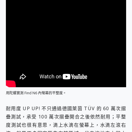
用陀螺實測 Find N6 內螢幕的平整度。
耐用度 UP UP! 不只通過德國萊茵 TÜV 的 60 萬次摺
疊測試，承受 100 萬次摺疊開合之後依然耐用；平整
度測試也很有意思，滴上水滴在螢幕上，水滴左滾右