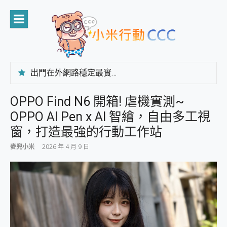
Skip
to
content
出門在外網路穩定最實在 「台灣大哥大」榮獲 4G/5G 在線率全球 NO.3 全台第一與全台六冠王實測心得，走到哪順到哪！
「AUSNAT R1 錄音卡」開箱評測~ 終結會議紀錄地獄，自動生成摘要報告，200+語言翻譯，旅遊最強搭檔。
CP 值天花板~ Bongcom BS5 足球君開箱~ 短焦投影機 3千元就能擁有！ 折扣碼在這～
OPPO Find N6 開箱! 虐機實測~
專為 PC上的 XBOX和掌機設計的 FireCuda X1070 SSD 固態硬碟開箱 評測
OPPO AI Pen x AI 智繪，自由多工視
台灣製攝影機在這裡，100%全無線設計 SpotCam Solo Eco 太陽能防水雲端攝影機 SpotCam Solo 3 2.5K高畫質戶外攝影機 開箱 評測
電力超超超持久 MSI 微星 Prestige 14 AI+ D3MG-031TW 14吋 開箱評價，AI輕薄商務筆電 Copilot+ PC
窗，打造最強的行動工作站
超懂拍、耐用 AI 街拍機~ realme 16 Pro 開箱評價~ 2 億畫素 LumaColor 影像、持久續航與 IP69K 高防護
麥兜小米
2026 年 4 月 9 日
防窺黑科技 Galaxy S26 Ultra系列保護貼怎麼選？imos AR 低反光玻璃、藍寶石鏡頭貼與軍規防摔殼完整開箱評價
AI 支付 一錶搞定大小事 Xiaomi Watch 5 開箱 評測
超驚艷 讓人一眼就愛上 LENOVO 聯想 Yoga Book 9 14吋 AI輕薄筆電 開箱 評測
美到讓人超想擁有 moto pad 60 系列 與 Moto | Swarovski razr 60 冰藍限定版本 開箱 評測
好用的 EaseUS Partition Master 讓您輕鬆的移除與格式化有防寫保護的隨身碟或SD卡
一鍵修復模糊影片、舊照的 AI 好幫手! VideoProc Converter AI 新版全解析 × 年末優惠，一篇全看懂
小朋友才做選擇 投影機 RGB藍牙音響 氛圍情境燈 我通通都要！ Starfish 2 幻彩膠囊投影機｜結合「 智慧投影 & 煥彩流動 」的沈浸式生活新體驗