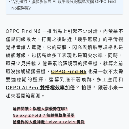
告別摺痕，旗艦影像與 AI 效率兼具的旗艦大摺 OPPO Find
2億 APO蔡司長焦神機降臨~ vivo X200 Pro、vivo X200 就是這麼好拍
N6值得買?
EaseUS Vocal Remover 免費線上去聲器一鍵去除人聲 人聲 音樂分離 2024 消除人聲推薦
3 個超值 MHN 飛人工具分享~~ iToolab AnyGo 魔物獵人 Now飛人 ios教學 不出門也可以到處走
Locawhere AnyTo 寶可夢飛人 AnyTo 不出門也可以飛遍全世界
小體積 40000mAh 超大容量 一次充5個設備 充好充滿 CUKTECH 酷態科 300W 微型充電站 開箱 評測
OPPO Find N6 一推出馬上引起不少討論，內螢幕不
97.3% 恢復率，資料救援就是這麼簡單 EaseUS Data Recovery Wizard Free 18.0.0 業界最好的資料救援軟體
僅是同級最大，打開之後貼近「幾乎無感」的平滑視
磁碟系統大風吹 有了 磁碟管理程式 EaseUS Partition Master 就是這麼簡單
覺相當讓人驚艷，它的硬體、閃充與續航等規格也是
全新 SONY Xperia 1 VI 開箱! 相機實測! 長焦覆蓋更遠更清晰、2日長續航、頂尖影音娛樂效能~
旗艦等級，包括高效多工表現也是頂尖水準，同時，
Xiaomi 14 Ultra 開箱 評測~ 有深度的 Leica 影像旗艦手機! 加碼小旗艦 Xiaomi 14 開箱 評測
vivo TWS 3e 真無線藍牙耳機智慧降噪升級、音質明亮溫潤，並支援雙設備連接~
還是少見搭載 2 億畫素哈蘇鏡頭的摺疊機，就算之前
MSI Claw 掌機專屬配件包 來囉 完美保護 MSI Claw A1M-026TW 電競掌機
還沒接觸過摺疊機，
OPPO Find N6
也是一款不太需
人像旗艦 vivo V30 系列 開箱 評測! 首搭蔡司光學鏡頭、攝影棚級柔光環、拍攝功能最好玩的美拍神機 vivo V30 Pro
要適應期的選擇，螢幕到底不著痕跡? 多工應用和
多個願望一次滿足 超強散熱 微星 MSI Claw A1M-026TW 電競掌機 開箱 評測
OPPO AI Pen 雙搭檔效率加倍
？ 拍照？ 跟著小米一
一吸完美對位 擁有超強吸力與超好用的隱磁支架 O-ONE MAG 最會吸的行動電源 開箱 評測
OPPO 哈蘇 300mm 專業增距鏡實測：Find X9 Ultra 光學長焦隨手拍，紀錄生活就是這麼簡單
起來看開箱實測。
Motorola edge 70 pro 及 moto g37 power上市，登錄在送飛利浦氣炸鍋
近八千元的 Soundcore Liberty 5 Pro Max，有螢幕的耳機會是智商稅嗎?
延伸閱讀：旗艦大摺優勢在哪?
ASUS Pad 全面應援 Me Time，加碼愛奇藝黃金雙周卡體驗，專案價最低 NT$0 起
Galaxy Z Fold 7 無縫接軌生活圈
摺疊界的人像神機！vivo X Fold 5 實測