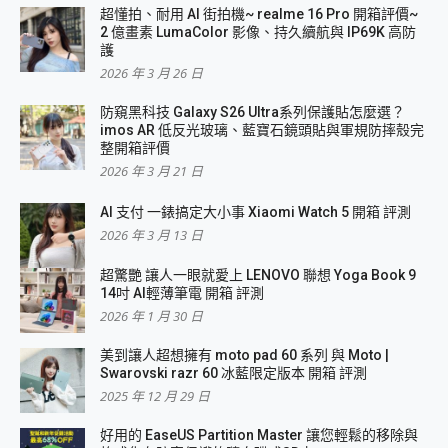
超懂拍、耐用 AI 街拍機~ realme 16 Pro 開箱評價~
2 億畫素 LumaColor 影像、持久續航與 IP69K 高防
護
2026 年 3 月 26 日
防窺黑科技 Galaxy S26 Ultra系列保護貼怎麼選？
imos AR 低反光玻璃、藍寶石鏡頭貼與軍規防摔殼完
整開箱評價
2026 年 3 月 21 日
AI 支付 一錶搞定大小事 Xiaomi Watch 5 開箱 評測
2026 年 3 月 13 日
超驚艷 讓人一眼就愛上 LENOVO 聯想 Yoga Book 9
14吋 AI輕薄筆電 開箱 評測
2026 年 1 月 30 日
美到讓人超想擁有 moto pad 60 系列 與 Moto |
Swarovski razr 60 冰藍限定版本 開箱 評測
2025 年 12 月 29 日
好用的 EaseUS Partition Master 讓您輕鬆的移除與