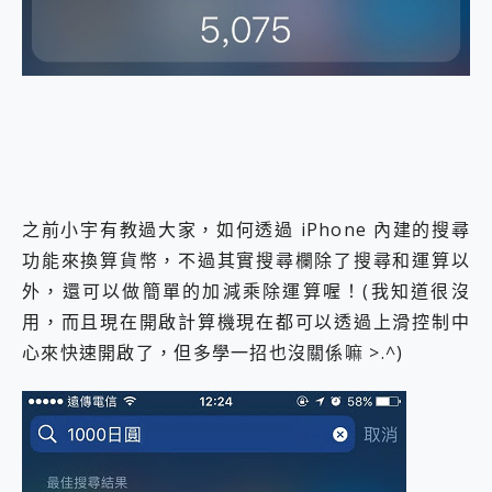
外型超吸晴~ 給您絕佳操控體驗 GravaStar Mercury K1 系列 異星機械鍵盤與 Mercury X 系列 輕量無線電競滑鼠 開箱 評測
開箱~變身「蜘蛛人」椅子軍師！MSI MPG 491CQP QD-OLED 超寬曲面電競螢幕，多工辦公、爽度滿滿的終極桌面體驗
iPhone 17 系列 有認證的防護來囉！ imos 首家導入 UL MCV 行銷宣告驗證的手機配件品牌
DJI Osmo Pocket 3 爽爽帶回家 歡慶 EaseUS 21 週年到來，「Slogan 海報徵稿活動」好康大放送
小巧好吸不擋鏡頭 有Qi2認證的 ONPRO MagReact MXs2 5000mAh薄型磁吸無線急速行動電源 開箱 評測
會走動的冷暖氣 SONY REON POCKET PRO 穿戴式智慧冷暖調溫裝置 開箱 評測
寶可夢飛人外掛iToolab AnyGo全新升級，GO Fest 五折優惠嗨翻天！支援 iOS/Android！
百倍變焦實測~ vivo X200 Pro 與 S25 Ultra 誰能滿足全場景拍攝需求？
超好用的 PLAUD NotePin AI 智慧錄音膠囊~ 您的AI 秘書已上線 每月免費送你 300分鐘轉寫
COMPUTEX 2025 來囉！AGI亞奇雷 AI・Gaming・創作儲存方案登場，趕快來AGI亞奇雷挑戰任務抽 PS5！
之前小宇有教過大家，如何透過 iPhone 內建的搜尋
自帶線的 有線無線都能充 ONPRO MagReact M5 10000mAh 5合1 磁吸無線急速行動電源 開箱 評測
功能來換算貨幣，不過其實搜尋欄除了搜尋和運算以
飛利浦 JS7310 ⚡【電急便｜行動儲能救車電源】 可靠的旅行夥伴！帶給您優異的安全性與強大供電效能
外，還可以做簡單的加減乘除運算喔！(我知道很沒
是螢幕也是電視! 一機超多用途「MSI微星 Modern MD272UPSW 27型」 4K IPS 輕薄商用智慧聯網螢幕 開箱 評測
您的專屬AI 助手 Yoga Slim 7 Aura Edition 觸控AI筆電 開箱 評測
用，而且現在開啟計算機現在都可以透過上滑控制中
realme 14 Pro 超硬軍規、冰感變色實測，realme 14 5G 遊戲戰鬥值爆表，效能x娛樂全都要！
心來快速開啟了，但多學一招也沒關係嘛 >.^)
iPhone、Apple Watch、AirPods耳機 三個設備充電一起搞定 ONPRO MagReact™ M3 3 in 1可攜摺疊無線充電器 開箱 評測
動靜皆宜「HUAWEI FreeArc」開放式耳掛耳機，無感配戴! 超穩超服貼，音質、通話也很優質
好玩好拍 vivo V50 ~ 口袋裡的 Zeiss 潮流攝影棚!
25種洗烘模式一機搞定! Roborock 衣莉莎白 H1 Neo分子篩洗脫烘 AI 滾筒洗衣機
給 MSI Claw 系列電競掌機 最完美的家 MSI Nest Docking Station 掌機專屬擴充底座 開箱 評測
B&O 精品級音響! Home+ 中嘉寬頻 SoundBox 劇院串流盒 開箱 評測