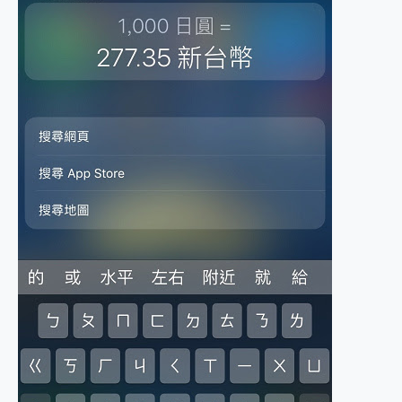
2億 APO蔡司長焦神機降臨~ vivo X200 Pro、vivo X200 就是這麼好拍
EaseUS Vocal Remover 免費線上去聲器一鍵去除人聲 人聲 音樂分離 2024 消除人聲推薦
3 個超值 MHN 飛人工具分享~~ iToolab AnyGo 魔物獵人 Now飛人 ios教學 不出門也可以到處走
Locawhere AnyTo 寶可夢飛人 AnyTo 不出門也可以飛遍全世界
小體積 40000mAh 超大容量 一次充5個設備 充好充滿 CUKTECH 酷態科 300W 微型充電站 開箱 評測
97.3% 恢復率，資料救援就是這麼簡單 EaseUS Data Recovery Wizard Free 18.0.0 業界最好的資料救援軟體
磁碟系統大風吹 有了 磁碟管理程式 EaseUS Partition Master 就是這麼簡單
全新 SONY Xperia 1 VI 開箱! 相機實測! 長焦覆蓋更遠更清晰、2日長續航、頂尖影音娛樂效能~
Xiaomi 14 Ultra 開箱 評測~ 有深度的 Leica 影像旗艦手機! 加碼小旗艦 Xiaomi 14 開箱 評測
vivo TWS 3e 真無線藍牙耳機智慧降噪升級、音質明亮溫潤，並支援雙設備連接~
MSI Claw 掌機專屬配件包 來囉 完美保護 MSI Claw A1M-026TW 電競掌機
人像旗艦 vivo V30 系列 開箱 評測! 首搭蔡司光學鏡頭、攝影棚級柔光環、拍攝功能最好玩的美拍神機 vivo V30 Pro
多個願望一次滿足 超強散熱 微星 MSI Claw A1M-026TW 電競掌機 開箱 評測
一吸完美對位 擁有超強吸力與超好用的隱磁支架 O-ONE MAG 最會吸的行動電源 開箱 評測
Motorola edge 70 pro 及 moto g37 power上市，登錄在送飛利浦氣炸鍋
近八千元的 Soundcore Liberty 5 Pro Max，有螢幕的耳機會是智商稅嗎?
ASUS Pad 全面應援 Me Time，加碼愛奇藝黃金雙周卡體驗，專案價最低 NT$0 起
榮耀 HONOR 600 Pro x MOLLY Limited Edition 限量版開賣，攜手味全龍進駐大巨蛋萬人盛典