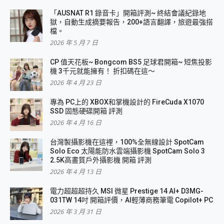
「AUSNAT R1 錄音卡」開箱評測~ 終結會議紀錄地
獄，自動生成摘要報告，200+語言翻譯，旅遊最強搭
檔。
2026 年 5 月 7 日
CP 值天花板~ Bongcom BS5 足球君開箱~ 短焦投影
機 3千元就能擁有！ 折扣碼在這～
2026 年 4 月 23 日
專為 PC上的 XBOX和掌機設計的 FireCuda X1070
SSD 固態硬碟開箱 評測
2026 年 4 月 16 日
台灣製攝影機在這裡，100%全無線設計 SpotCam
Solo Eco 太陽能防水雲端攝影機 SpotCam Solo 3
2.5K高畫質戶外攝影機 開箱 評測
2026 年 4 月 13 日
電力超超超持久 MSI 微星 Prestige 14 AI+ D3MG-
031TW 14吋 開箱評價，AI輕薄商務筆電 Copilot+ PC
2026 年 3 月 31 日