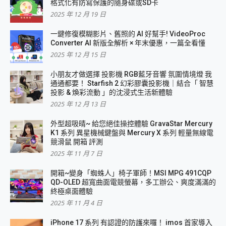
格式化有防寫保護的隨身碟或SD卡
2025 年 12 月 19 日
一鍵修復模糊影片、舊照的 AI 好幫手! VideoProc
Converter AI 新版全解析 × 年末優惠，一篇全看懂
2025 年 12 月 15 日
小朋友才做選擇 投影機 RGB藍牙音響 氛圍情境燈 我
通通都要！ Starfish 2 幻彩膠囊投影機｜結合「 智慧
投影 & 煥彩流動 」的沈浸式生活新體驗
2025 年 12 月 13 日
外型超吸晴~ 給您絕佳操控體驗 GravaStar Mercury
K1 系列 異星機械鍵盤與 Mercury X 系列 輕量無線電
競滑鼠 開箱 評測
2025 年 11 月 7 日
開箱~變身「蜘蛛人」椅子軍師！MSI MPG 491CQP
QD-OLED 超寬曲面電競螢幕，多工辦公、爽度滿滿的
終極桌面體驗
2025 年 11 月 4 日
iPhone 17 系列 有認證的防護來囉！ imos 首家導入