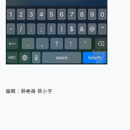
編輯：
蔡老濕
蔡小宇