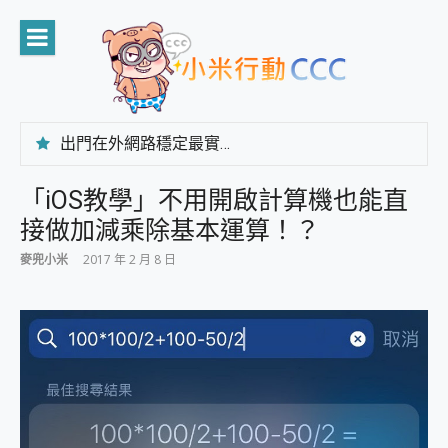
Skip
to
content
出門在外網路穩定最實在 「台灣大哥大」榮獲 4G/5G 在線率全球 NO.3 全台第一與全台六冠王實測心得，走到哪順到哪！
「AUSNAT R1 錄音卡」開箱評測~ 終結會議紀錄地獄，自動生成摘要報告，200+語言翻譯，旅遊最強搭檔。
CP 值天花板~ Bongcom BS5 足球君開箱~ 短焦投影機 3千元就能擁有！ 折扣碼在這～
「iOS教學」不用開啟計算機也能直
專為 PC上的 XBOX和掌機設計的 FireCuda X1070 SSD 固態硬碟開箱 評測
接做加減乘除基本運算！？
台灣製攝影機在這裡，100%全無線設計 SpotCam Solo Eco 太陽能防水雲端攝影機 SpotCam Solo 3 2.5K高畫質戶外攝影機 開箱 評測
電力超超超持久 MSI 微星 Prestige 14 AI+ D3MG-031TW 14吋 開箱評價，AI輕薄商務筆電 Copilot+ PC
麥兜小米
2017 年 2 月 8 日
超懂拍、耐用 AI 街拍機~ realme 16 Pro 開箱評價~ 2 億畫素 LumaColor 影像、持久續航與 IP69K 高防護
防窺黑科技 Galaxy S26 Ultra系列保護貼怎麼選？imos AR 低反光玻璃、藍寶石鏡頭貼與軍規防摔殼完整開箱評價
AI 支付 一錶搞定大小事 Xiaomi Watch 5 開箱 評測
超驚艷 讓人一眼就愛上 LENOVO 聯想 Yoga Book 9 14吋 AI輕薄筆電 開箱 評測
美到讓人超想擁有 moto pad 60 系列 與 Moto | Swarovski razr 60 冰藍限定版本 開箱 評測
好用的 EaseUS Partition Master 讓您輕鬆的移除與格式化有防寫保護的隨身碟或SD卡
一鍵修復模糊影片、舊照的 AI 好幫手! VideoProc Converter AI 新版全解析 × 年末優惠，一篇全看懂
小朋友才做選擇 投影機 RGB藍牙音響 氛圍情境燈 我通通都要！ Starfish 2 幻彩膠囊投影機｜結合「 智慧投影 & 煥彩流動 」的沈浸式生活新體驗