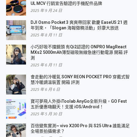
UL MCV 行銷宣告驗證的手機配件品牌
2025 年 9 月 24 日
DJI Osmo Pocket 3 爽爽帶回家 歡慶 EaseUS 21 週
年到來，「Slogan 海報徵稿活動」好康大放送
2025 年 8 月 11 日
小巧好吸不擋鏡頭 有Qi2認證的 ONPRO MagReact
MXs2 5000mAh薄型磁吸無線急速行動電源 開箱 評
測
2025 年 6 月 11 日
會走動的冷暖氣 SONY REON POCKET PRO 穿戴式智
慧冷暖調溫裝置 開箱 評測
2025 年 6 月 6 日
寶可夢飛人外掛iToolab AnyGo全新升級，GO Fest
五折優惠嗨翻天！支援 iOS/Android！
2025 年 5 月 30 日
百倍變焦實測~ vivo X200 Pro 與 S25 Ultra 誰能滿足
全場景拍攝需求？