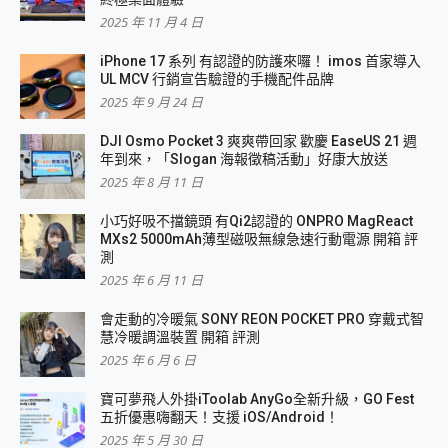
2025 年 11 月 4 日
iPhone 17 系列 有認證的防護來囉！ imos 首家導入
UL MCV 行銷宣告驗證的手機配件品牌
2025 年 9 月 24 日
DJI Osmo Pocket 3 爽爽帶回家 歡慶 EaseUS 21 週
年到來，「Slogan 海報徵稿活動」好康大放送
2025 年 8 月 11 日
小巧好吸不擋鏡頭 有Qi2認證的 ONPRO MagReact
MXs2 5000mAh薄型磁吸無線急速行動電源 開箱 評
測
2025 年 6 月 11 日
會走動的冷暖氣 SONY REON POCKET PRO 穿戴式智
慧冷暖調溫裝置 開箱 評測
2025 年 6 月 6 日
寶可夢飛人外掛iToolab AnyGo全新升級，GO Fest
五折優惠嗨翻天！支援 iOS/Android！
2025 年 5 月 30 日