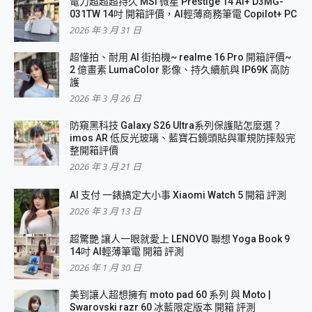
電力超超超持久 MSI 微星 Prestige 14 AI+ D3MG-
031TW 14吋 開箱評價，AI輕薄商務筆電 Copilot+ PC
2026 年 3 月 31 日
超懂拍、耐用 AI 街拍機~ realme 16 Pro 開箱評價~
2 億畫素 LumaColor 影像、持久續航與 IP69K 高防
護
2026 年 3 月 26 日
防窺黑科技 Galaxy S26 Ultra系列保護貼怎麼選？
imos AR 低反光玻璃、藍寶石鏡頭貼與軍規防摔殼完
整開箱評價
2026 年 3 月 21 日
AI 支付 一錶搞定大小事 Xiaomi Watch 5 開箱 評測
2026 年 3 月 13 日
超驚艷 讓人一眼就愛上 LENOVO 聯想 Yoga Book 9
14吋 AI輕薄筆電 開箱 評測
2026 年 1 月 30 日
美到讓人超想擁有 moto pad 60 系列 與 Moto |
Swarovski razr 60 冰藍限定版本 開箱 評測