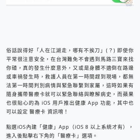
外型超吸晴~ 給您絕佳操控體驗 GravaStar Mercury K1 系列 異星機械鍵盤與 Mercury X 系列 輕量無線電競滑鼠 開箱 評測
開箱~變身「蜘蛛人」椅子軍師！MSI MPG 491CQP QD-OLED 超寬曲面電競螢幕，多工辦公、爽度滿滿的終極桌面體驗
iPhone 17 系列 有認證的防護來囉！ imos 首家導入 UL MCV 行銷宣告驗證的手機配件品牌
DJI Osmo Pocket 3 爽爽帶回家 歡慶 EaseUS 21 週年到來，「Slogan 海報徵稿活動」好康大放送
小巧好吸不擋鏡頭 有Qi2認證的 ONPRO MagReact MXs2 5000mAh薄型磁吸無線急速行動電源 開箱 評測
會走動的冷暖氣 SONY REON POCKET PRO 穿戴式智慧冷暖調溫裝置 開箱 評測
寶可夢飛人外掛iToolab AnyGo全新升級，GO Fest 五折優惠嗨翻天！支援 iOS/Android！
百倍變焦實測~ vivo X200 Pro 與 S25 Ultra 誰能滿足全場景拍攝需求？
俗話說得好「人在江湖走，哪有不挨刀」(？) 即使你
超好用的 PLAUD NotePin AI 智慧錄音膠囊~ 您的AI 秘書已上線 每月免費送你 300分鐘轉寫
平常很注意安全，在台灣難免不會遇到馬路三寶來找
COMPUTEX 2025 來囉！AGI亞奇雷 AI・Gaming・創作儲存方案登場，趕快來AGI亞奇雷挑戰任務抽 PS5！
你碴，真的發生什麼意外，又或是身體不適倒在路邊
自帶線的 有線無線都能充 ONPRO MagReact M5 10000mAh 5合1 磁吸無線急速行動電源 開箱 評測
或車禍發生時，救護人員在第一時間趕到現場，都無
飛利浦 JS7310 ⚡【電急便｜行動儲能救車電源】 可靠的旅行夥伴！帶給您優異的安全性與強大供電效能
是螢幕也是電視! 一機超多用途「MSI微星 Modern MD272UPSW 27型」 4K IPS 輕薄商用智慧聯網螢幕 開箱 評測
法第一時間判別病情與緊急聯繫到家屬，這時如果有
您的專屬AI 助手 Yoga Slim 7 Aura Edition 觸控AI筆電 開箱 評測
隨身攜帶醫療卡就可以緊急聯絡與瞭解病史，而蘋果
realme 14 Pro 超硬軍規、冰感變色實測，realme 14 5G 遊戲戰鬥值爆表，效能x娛樂全都要！
也很貼心的為 iOS 用戶推出健康 App 功能，其中也
iPhone、Apple Watch、AirPods耳機 三個設備充電一起搞定 ONPRO MagReact™ M3 3 in 1可攜摺疊無線充電器 開箱 評測
可以設定 醫療卡 資訊唷！
動靜皆宜「HUAWEI FreeArc」開放式耳掛耳機，無感配戴! 超穩超服貼，音質、通話也很優質
好玩好拍 vivo V50 ~ 口袋裡的 Zeiss 潮流攝影棚!
25種洗烘模式一機搞定! Roborock 衣莉莎白 H1 Neo分子篩洗脫烘 AI 滾筒洗衣機
點選iOS內建「健康」App（iOS 8 以上系統才有），
給 MSI Claw 系列電競掌機 最完美的家 MSI Nest Docking Station 掌機專屬擴充底座 開箱 評測
進入後點擊右下角的「醫療卡」選項。
B&O 精品級音響! Home+ 中嘉寬頻 SoundBox 劇院串流盒 開箱 評測