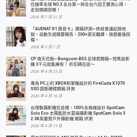
在線率全球 NO.3 全台第一與全台六冠王實測心得，
走到哪順到哪！
2026 年 7 月 31 日
「AUSNAT R1 錄音卡」開箱評測~ 終結會議紀錄地
獄，自動生成摘要報告，200+語言翻譯，旅遊最強搭
檔。
2026 年 5 月 7 日
CP 值天花板~ Bongcom BS5 足球君開箱~ 短焦投影
機 3千元就能擁有！ 折扣碼在這～
2026 年 4 月 23 日
專為 PC上的 XBOX和掌機設計的 FireCuda X1070
SSD 固態硬碟開箱 評測
2026 年 4 月 16 日
台灣製攝影機在這裡，100%全無線設計 SpotCam
Solo Eco 太陽能防水雲端攝影機 SpotCam Solo 3
2.5K高畫質戶外攝影機 開箱 評測
2026 年 4 月 13 日