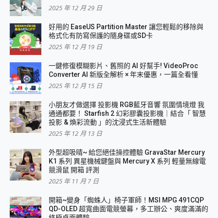
2025 年 12 月 29 日
好用的 EaseUS Partition Master 讓您輕鬆的移除與
格式化有防寫保護的隨身碟或SD卡
2025 年 12 月 19 日
一鍵修復模糊影片、舊照的 AI 好幫手! VideoProc
Converter AI 新版全解析 × 年末優惠，一篇全看懂
2025 年 12 月 15 日
小朋友才做選擇 投影機 RGB藍牙音響 氛圍情境燈 我
通通都要！ Starfish 2 幻彩膠囊投影機｜結合「 智慧
投影 & 煥彩流動 」的沈浸式生活新體驗
2025 年 12 月 13 日
外型超吸晴~ 給您絕佳操控體驗 GravaStar Mercury
K1 系列 異星機械鍵盤與 Mercury X 系列 輕量無線電
競滑鼠 開箱 評測
2025 年 11 月 7 日
開箱~變身「蜘蛛人」椅子軍師！MSI MPG 491CQP
QD-OLED 超寬曲面電競螢幕，多工辦公、爽度滿滿的
終極桌面體驗