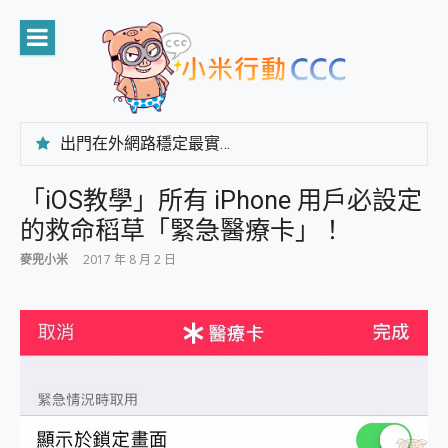
Skip
to
content
出門在外網路穩定最實在 「台灣大哥大」榮獲 4G/5G 在線率全球 NO.3 全台第一與全台六冠王實測心得，走到哪順到哪！
「AUSNAT R1 錄音卡」開箱評測~ 終結會議紀錄地獄，自動生成摘要報告，200+語言翻譯，旅遊最強搭檔。
CP 值天花板~ Bongcom BS5 足球君開箱~ 短焦投影機 3千元就能擁有！ 折扣碼在這～
「iOS教學」所有 iPhone 用戶必設定
專為 PC上的 XBOX和掌機設計的 FireCuda X1070 SSD 固態硬碟開箱 評測
的救命稻草「緊急醫療卡」！
台灣製攝影機在這裡，100%全無線設計 SpotCam Solo Eco 太陽能防水雲端攝影機 SpotCam Solo 3 2.5K高畫質戶外攝影機 開箱 評測
電力超超超持久 MSI 微星 Prestige 14 AI+ D3MG-031TW 14吋 開箱評價，AI輕薄商務筆電 Copilot+ PC
麥兜小米
2017 年 8 月 2 日
超懂拍、耐用 AI 街拍機~ realme 16 Pro 開箱評價~ 2 億畫素 LumaColor 影像、持久續航與 IP69K 高防護
防窺黑科技 Galaxy S26 Ultra系列保護貼怎麼選？imos AR 低反光玻璃、藍寶石鏡頭貼與軍規防摔殼完整開箱評價
AI 支付 一錶搞定大小事 Xiaomi Watch 5 開箱 評測
超驚艷 讓人一眼就愛上 LENOVO 聯想 Yoga Book 9 14吋 AI輕薄筆電 開箱 評測
美到讓人超想擁有 moto pad 60 系列 與 Moto | Swarovski razr 60 冰藍限定版本 開箱 評測
好用的 EaseUS Partition Master 讓您輕鬆的移除與格式化有防寫保護的隨身碟或SD卡
一鍵修復模糊影片、舊照的 AI 好幫手! VideoProc Converter AI 新版全解析 × 年末優惠，一篇全看懂
小朋友才做選擇 投影機 RGB藍牙音響 氛圍情境燈 我通通都要！ Starfish 2 幻彩膠囊投影機｜結合「 智慧投影 & 煥彩流動 」的沈浸式生活新體驗