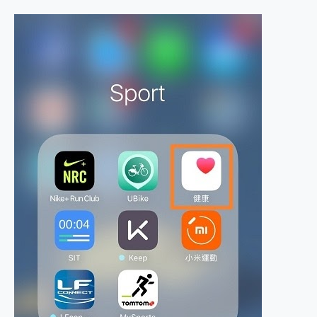
2億 APO蔡司長焦神機降臨~ vivo X200 Pro、vivo X200 就是這麼好拍
EaseUS Vocal Remover 免費線上去聲器一鍵去除人聲 人聲 音樂分離 2024 消除人聲推薦
3 個超值 MHN 飛人工具分享~~ iToolab AnyGo 魔物獵人 Now飛人 ios教學 不出門也可以到處走
Locawhere AnyTo 寶可夢飛人 AnyTo 不出門也可以飛遍全世界
小體積 40000mAh 超大容量 一次充5個設備 充好充滿 CUKTECH 酷態科 300W 微型充電站 開箱 評測
97.3% 恢復率，資料救援就是這麼簡單 EaseUS Data Recovery Wizard Free 18.0.0 業界最好的資料救援軟體
磁碟系統大風吹 有了 磁碟管理程式 EaseUS Partition Master 就是這麼簡單
全新 SONY Xperia 1 VI 開箱! 相機實測! 長焦覆蓋更遠更清晰、2日長續航、頂尖影音娛樂效能~
Xiaomi 14 Ultra 開箱 評測~ 有深度的 Leica 影像旗艦手機! 加碼小旗艦 Xiaomi 14 開箱 評測
vivo TWS 3e 真無線藍牙耳機智慧降噪升級、音質明亮溫潤，並支援雙設備連接~
MSI Claw 掌機專屬配件包 來囉 完美保護 MSI Claw A1M-026TW 電競掌機
人像旗艦 vivo V30 系列 開箱 評測! 首搭蔡司光學鏡頭、攝影棚級柔光環、拍攝功能最好玩的美拍神機 vivo V30 Pro
多個願望一次滿足 超強散熱 微星 MSI Claw A1M-026TW 電競掌機 開箱 評測
一吸完美對位 擁有超強吸力與超好用的隱磁支架 O-ONE MAG 最會吸的行動電源 開箱 評測
OPPO 哈蘇 300mm 專業增距鏡實測：Find X9 Ultra 光學長焦隨手拍，紀錄生活就是這麼簡單
Motorola edge 70 pro 及 moto g37 power上市，登錄在送飛利浦氣炸鍋
近八千元的 Soundcore Liberty 5 Pro Max，有螢幕的耳機會是智商稅嗎?
ASUS Pad 全面應援 Me Time，加碼愛奇藝黃金雙周卡體驗，專案價最低 NT$0 起