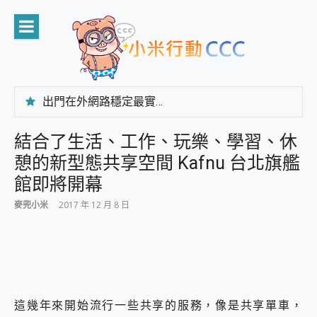
Skip
to
content
出門在外網路穩定最實在 「台灣大哥大」榮獲 4G/5G 在線率全球 NO.3 全台第一與全台六冠王實測心得，走到哪順到哪！
「AUSNAT R1 錄音卡」開箱評測~ 終結會議紀錄地獄，自動生成摘要報告，200+語言翻譯，旅遊最強搭檔。
CP 值天花板~ Bongcom BS5 足球君開箱~ 短焦投影機 3千元就能擁有！ 折扣碼在這～
結合了生活、工作、玩樂、學習、休
專為 PC上的 XBOX和掌機設計的 FireCuda X1070 SSD 固態硬碟開箱 評測
憩的新型態共享空間 Kafnu 台北旗艦
台灣製攝影機在這裡，100%全無線設計 SpotCam Solo Eco 太陽能防水雲端攝影機 SpotCam Solo 3 2.5K高畫質戶外攝影機 開箱 評測
電力超超超持久 MSI 微星 Prestige 14 AI+ D3MG-031TW 14吋 開箱評價，AI輕薄商務筆電 Copilot+ PC
館即將開幕
超懂拍、耐用 AI 街拍機~ realme 16 Pro 開箱評價~ 2 億畫素 LumaColor 影像、持久續航與 IP69K 高防護
麥兜小米
2017 年 12 月 8 日
防窺黑科技 Galaxy S26 Ultra系列保護貼怎麼選？imos AR 低反光玻璃、藍寶石鏡頭貼與軍規防摔殼完整開箱評價
AI 支付 一錶搞定大小事 Xiaomi Watch 5 開箱 評測
超驚艷 讓人一眼就愛上 LENOVO 聯想 Yoga Book 9 14吋 AI輕薄筆電 開箱 評測
美到讓人超想擁有 moto pad 60 系列 與 Moto | Swarovski razr 60 冰藍限定版本 開箱 評測
好用的 EaseUS Partition Master 讓您輕鬆的移除與格式化有防寫保護的隨身碟或SD卡
一鍵修復模糊影片、舊照的 AI 好幫手! VideoProc Converter AI 新版全解析 × 年末優惠，一篇全看懂
這幾年來開始流行一些共享的服務，像是共享單車，
小朋友才做選擇 投影機 RGB藍牙音響 氛圍情境燈 我通通都要！ Starfish 2 幻彩膠囊投影機｜結合「 智慧投影 & 煥彩流動 」的沈浸式生活新體驗