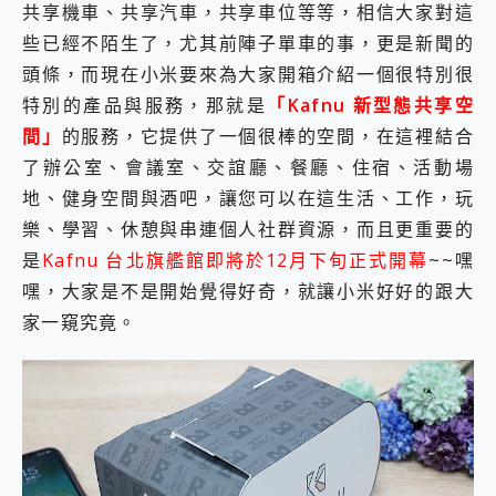
外型超吸晴~ 給您絕佳操控體驗 GravaStar Mercury K1 系列 異星機械鍵盤與 Mercury X 系列 輕量無線電競滑鼠 開箱 評測
共享機車、共享汽車，共享車位等等，相信大家對這
開箱~變身「蜘蛛人」椅子軍師！MSI MPG 491CQP QD-OLED 超寬曲面電競螢幕，多工辦公、爽度滿滿的終極桌面體驗
些已經不陌生了，尤其前陣子單車的事，更是新聞的
iPhone 17 系列 有認證的防護來囉！ imos 首家導入 UL MCV 行銷宣告驗證的手機配件品牌
頭條，而現在小米要來為大家開箱介紹一個很特別很
DJI Osmo Pocket 3 爽爽帶回家 歡慶 EaseUS 21 週年到來，「Slogan 海報徵稿活動」好康大放送
小巧好吸不擋鏡頭 有Qi2認證的 ONPRO MagReact MXs2 5000mAh薄型磁吸無線急速行動電源 開箱 評測
特別的產品與服務，那就是
「Kafnu 新型態共享空
會走動的冷暖氣 SONY REON POCKET PRO 穿戴式智慧冷暖調溫裝置 開箱 評測
間」
的服務，它提供了一個很棒的空間，在這裡結合
寶可夢飛人外掛iToolab AnyGo全新升級，GO Fest 五折優惠嗨翻天！支援 iOS/Android！
了辦公室、會議室、交誼廳、餐廳、住宿、活動場
百倍變焦實測~ vivo X200 Pro 與 S25 Ultra 誰能滿足全場景拍攝需求？
地、健身空間與酒吧，讓您可以在這生活、工作，玩
超好用的 PLAUD NotePin AI 智慧錄音膠囊~ 您的AI 秘書已上線 每月免費送你 300分鐘轉寫
COMPUTEX 2025 來囉！AGI亞奇雷 AI・Gaming・創作儲存方案登場，趕快來AGI亞奇雷挑戰任務抽 PS5！
樂、學習、休憩與串連個人社群資源，而且更重要的
自帶線的 有線無線都能充 ONPRO MagReact M5 10000mAh 5合1 磁吸無線急速行動電源 開箱 評測
是
Kafnu 台北旗艦館即將於12月下旬正式開幕
~~嘿
飛利浦 JS7310 ⚡【電急便｜行動儲能救車電源】 可靠的旅行夥伴！帶給您優異的安全性與強大供電效能
嘿，大家是不是開始覺得好奇，就讓小米好好的跟大
是螢幕也是電視! 一機超多用途「MSI微星 Modern MD272UPSW 27型」 4K IPS 輕薄商用智慧聯網螢幕 開箱 評測
家一窺究竟。
您的專屬AI 助手 Yoga Slim 7 Aura Edition 觸控AI筆電 開箱 評測
realme 14 Pro 超硬軍規、冰感變色實測，realme 14 5G 遊戲戰鬥值爆表，效能x娛樂全都要！
iPhone、Apple Watch、AirPods耳機 三個設備充電一起搞定 ONPRO MagReact™ M3 3 in 1可攜摺疊無線充電器 開箱 評測
動靜皆宜「HUAWEI FreeArc」開放式耳掛耳機，無感配戴! 超穩超服貼，音質、通話也很優質
好玩好拍 vivo V50 ~ 口袋裡的 Zeiss 潮流攝影棚!
25種洗烘模式一機搞定! Roborock 衣莉莎白 H1 Neo分子篩洗脫烘 AI 滾筒洗衣機
給 MSI Claw 系列電競掌機 最完美的家 MSI Nest Docking Station 掌機專屬擴充底座 開箱 評測
B&O 精品級音響! Home+ 中嘉寬頻 SoundBox 劇院串流盒 開箱 評測