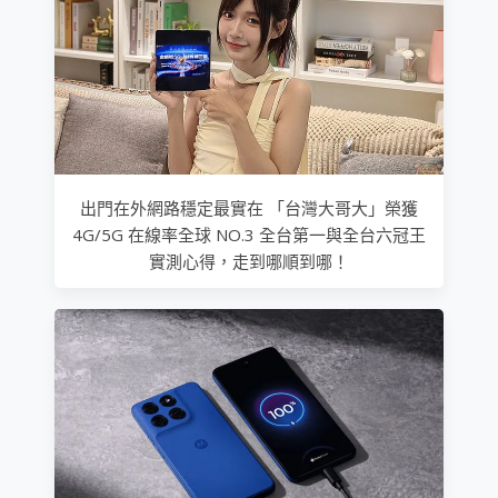
出門在外網路穩定最實在 「台灣大哥大」榮獲
4G/5G 在線率全球 NO.3 全台第一與全台六冠王
實測心得，走到哪順到哪！