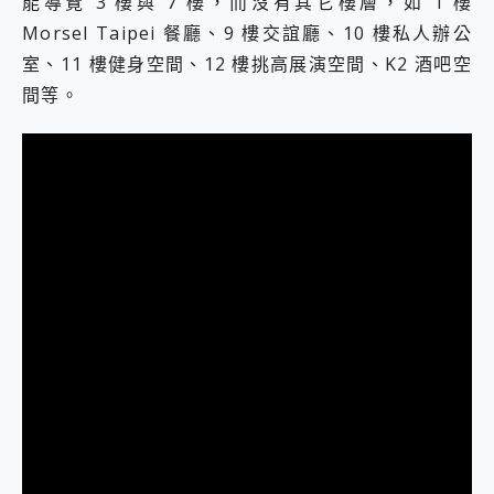
能導覽 3 樓與 7 樓，而沒有其它樓層，如 1 樓
Morsel Taipei 餐廳、9 樓交誼廳、10 樓私人辦公
室、11 樓健身空間、12 樓挑高展演空間、K2 酒吧空
間等。