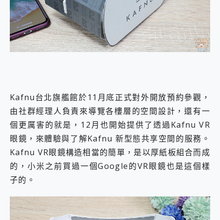
2億 APO蔡司長焦神機降臨~ vivo X200 Pro、vivo X200 就是這麼好拍
EaseUS Vocal Remover 免費線上去聲器一鍵去除人聲 人聲 音樂分離 2024 消除人聲推薦
3 個超值 MHN 飛人工具分享~~ iToolab AnyGo 魔物獵人 Now飛人 ios教學 不出門也可以到處走
Locawhere AnyTo 寶可夢飛人 AnyTo 不出門也可以飛遍全世界
小體積 40000mAh 超大容量 一次充5個設備 充好充滿 CUKTECH 酷態科 300W 微型充電站 開箱 評測
97.3% 恢復率，資料救援就是這麼簡單 EaseUS Data Recovery Wizard Free 18.0.0 業界最好的資料救援軟體
磁碟系統大風吹 有了 磁碟管理程式 EaseUS Partition Master 就是這麼簡單
全新 SONY Xperia 1 VI 開箱! 相機實測! 長焦覆蓋更遠更清晰、2日長續航、頂尖影音娛樂效能~
Xiaomi 14 Ultra 開箱 評測~ 有深度的 Leica 影像旗艦手機! 加碼小旗艦 Xiaomi 14 開箱 評測
Kafnu台北旗艦館於11月底正式對外開放預約參觀，
vivo TWS 3e 真無線藍牙耳機智慧降噪升級、音質明亮溫潤，並支援雙設備連接~
由社群經理人負責來導覽各樓層的空間設計，還有一
MSI Claw 掌機專屬配件包 來囉 完美保護 MSI Claw A1M-026TW 電競掌機
個更厲害的就是，12月也開始提供了透過Kafnu VR
人像旗艦 vivo V30 系列 開箱 評測! 首搭蔡司光學鏡頭、攝影棚級柔光環、拍攝功能最好玩的美拍神機 vivo V30 Pro
眼鏡，來體驗與了解Kafnu 新型態共享空間的服務。
多個願望一次滿足 超強散熱 微星 MSI Claw A1M-026TW 電競掌機 開箱 評測
一吸完美對位 擁有超強吸力與超好用的隱磁支架 O-ONE MAG 最會吸的行動電源 開箱 評測
Kafnu VR眼鏡構造相當的簡單，是以厚紙板組合而成
OPPO 哈蘇 300mm 專業增距鏡實測：Find X9 Ultra 光學長焦隨手拍，紀錄生活就是這麼簡單
的，小米之前買過一個Google的VR眼鏡也是這個樣
Motorola edge 70 pro 及 moto g37 power上市，登錄在送飛利浦氣炸鍋
子的。
近八千元的 Soundcore Liberty 5 Pro Max，有螢幕的耳機會是智商稅嗎?
ASUS Pad 全面應援 Me Time，加碼愛奇藝黃金雙周卡體驗，專案價最低 NT$0 起