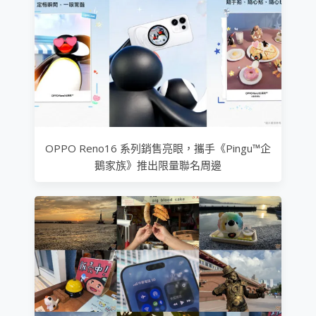
OPPO Reno16 系列銷售亮眼，攜手《Pingu™企
鵝家族》推出限量聯名周邊