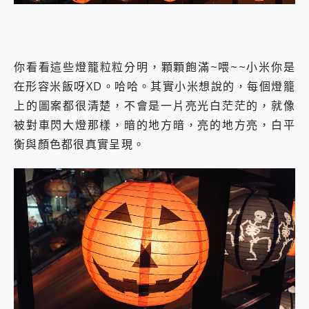
你看看這些燈籠粒粒分明，顆顆飽滿~喂~~小米你是
在形容米飯呀XD。哈哈。其實小米想說的，每個燈籠
上的圖案都很清楚，不會是一片亮光白茫茫的，就像
被對車閃大燈那樣，暗的地方暗，亮的地方亮，白平
衡與顏色都很真實呈現。