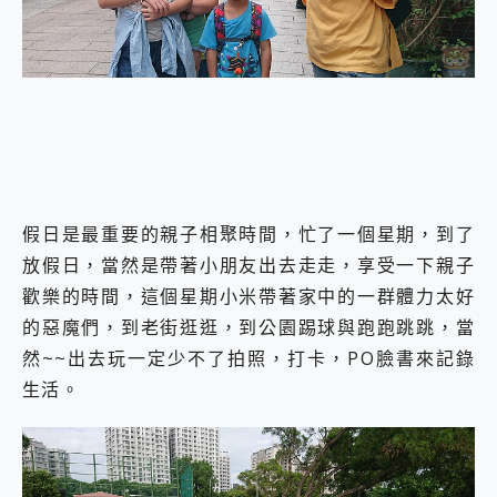
外型超吸晴~ 給您絕佳操控體驗 GravaStar Mercury K1 系列 異星機械鍵盤與 Mercury X 系列 輕量無線電競滑鼠 開箱 評測
開箱~變身「蜘蛛人」椅子軍師！MSI MPG 491CQP QD-OLED 超寬曲面電競螢幕，多工辦公、爽度滿滿的終極桌面體驗
iPhone 17 系列 有認證的防護來囉！ imos 首家導入 UL MCV 行銷宣告驗證的手機配件品牌
DJI Osmo Pocket 3 爽爽帶回家 歡慶 EaseUS 21 週年到來，「Slogan 海報徵稿活動」好康大放送
小巧好吸不擋鏡頭 有Qi2認證的 ONPRO MagReact MXs2 5000mAh薄型磁吸無線急速行動電源 開箱 評測
會走動的冷暖氣 SONY REON POCKET PRO 穿戴式智慧冷暖調溫裝置 開箱 評測
寶可夢飛人外掛iToolab AnyGo全新升級，GO Fest 五折優惠嗨翻天！支援 iOS/Android！
百倍變焦實測~ vivo X200 Pro 與 S25 Ultra 誰能滿足全場景拍攝需求？
超好用的 PLAUD NotePin AI 智慧錄音膠囊~ 您的AI 秘書已上線 每月免費送你 300分鐘轉寫
COMPUTEX 2025 來囉！AGI亞奇雷 AI・Gaming・創作儲存方案登場，趕快來AGI亞奇雷挑戰任務抽 PS5！
假日是最重要的親子相聚時間，忙了一個星期，到了
自帶線的 有線無線都能充 ONPRO MagReact M5 10000mAh 5合1 磁吸無線急速行動電源 開箱 評測
放假日，當然是帶著小朋友出去走走，享受一下親子
飛利浦 JS7310 ⚡【電急便｜行動儲能救車電源】 可靠的旅行夥伴！帶給您優異的安全性與強大供電效能
歡樂的時間，這個星期小米帶著家中的一群體力太好
是螢幕也是電視! 一機超多用途「MSI微星 Modern MD272UPSW 27型」 4K IPS 輕薄商用智慧聯網螢幕 開箱 評測
您的專屬AI 助手 Yoga Slim 7 Aura Edition 觸控AI筆電 開箱 評測
的惡魔們，到老街逛逛，到公園踢球與跑跑跳跳，當
realme 14 Pro 超硬軍規、冰感變色實測，realme 14 5G 遊戲戰鬥值爆表，效能x娛樂全都要！
然~~出去玩一定少不了拍照，打卡，PO臉書來記錄
iPhone、Apple Watch、AirPods耳機 三個設備充電一起搞定 ONPRO MagReact™ M3 3 in 1可攜摺疊無線充電器 開箱 評測
生活。
動靜皆宜「HUAWEI FreeArc」開放式耳掛耳機，無感配戴! 超穩超服貼，音質、通話也很優質
好玩好拍 vivo V50 ~ 口袋裡的 Zeiss 潮流攝影棚!
25種洗烘模式一機搞定! Roborock 衣莉莎白 H1 Neo分子篩洗脫烘 AI 滾筒洗衣機
給 MSI Claw 系列電競掌機 最完美的家 MSI Nest Docking Station 掌機專屬擴充底座 開箱 評測
B&O 精品級音響! Home+ 中嘉寬頻 SoundBox 劇院串流盒 開箱 評測