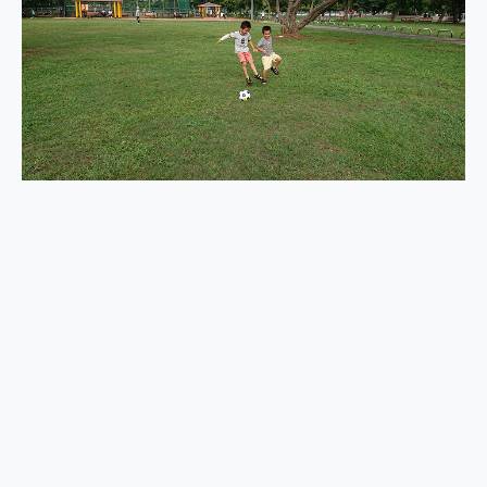
2億 APO蔡司長焦神機降臨~ vivo X200 Pro、vivo X200 就是這麼好拍
EaseUS Vocal Remover 免費線上去聲器一鍵去除人聲 人聲 音樂分離 2024 消除人聲推薦
3 個超值 MHN 飛人工具分享~~ iToolab AnyGo 魔物獵人 Now飛人 ios教學 不出門也可以到處走
Locawhere AnyTo 寶可夢飛人 AnyTo 不出門也可以飛遍全世界
小體積 40000mAh 超大容量 一次充5個設備 充好充滿 CUKTECH 酷態科 300W 微型充電站 開箱 評測
97.3% 恢復率，資料救援就是這麼簡單 EaseUS Data Recovery Wizard Free 18.0.0 業界最好的資料救援軟體
磁碟系統大風吹 有了 磁碟管理程式 EaseUS Partition Master 就是這麼簡單
全新 SONY Xperia 1 VI 開箱! 相機實測! 長焦覆蓋更遠更清晰、2日長續航、頂尖影音娛樂效能~
Xiaomi 14 Ultra 開箱 評測~ 有深度的 Leica 影像旗艦手機! 加碼小旗艦 Xiaomi 14 開箱 評測
vivo TWS 3e 真無線藍牙耳機智慧降噪升級、音質明亮溫潤，並支援雙設備連接~
MSI Claw 掌機專屬配件包 來囉 完美保護 MSI Claw A1M-026TW 電競掌機
人像旗艦 vivo V30 系列 開箱 評測! 首搭蔡司光學鏡頭、攝影棚級柔光環、拍攝功能最好玩的美拍神機 vivo V30 Pro
多個願望一次滿足 超強散熱 微星 MSI Claw A1M-026TW 電競掌機 開箱 評測
一吸完美對位 擁有超強吸力與超好用的隱磁支架 O-ONE MAG 最會吸的行動電源 開箱 評測
OPPO 哈蘇 300mm 專業增距鏡實測：Find X9 Ultra 光學長焦隨手拍，紀錄生活就是這麼簡單
Motorola edge 70 pro 及 moto g37 power上市，登錄在送飛利浦氣炸鍋
近八千元的 Soundcore Liberty 5 Pro Max，有螢幕的耳機會是智商稅嗎?
ASUS Pad 全面應援 Me Time，加碼愛奇藝黃金雙周卡體驗，專案價最低 NT$0 起