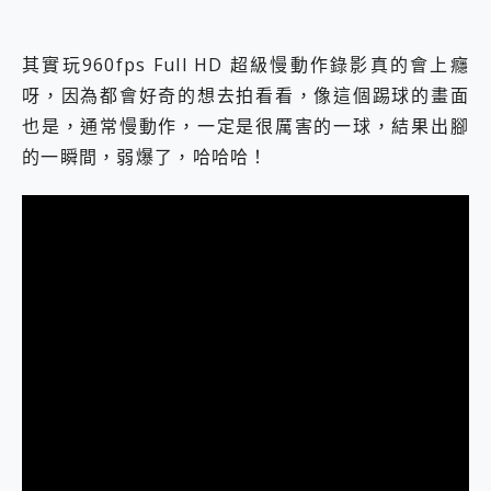
其實玩960fps Full HD 超級慢動作錄影真的會上癮
呀，因為都會好奇的想去拍看看，像這個踢球的畫面
也是，通常慢動作，一定是很厲害的一球，結果出腳
的一瞬間，弱爆了，哈哈哈！