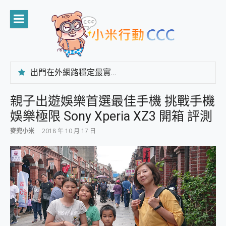
Skip
to
content
出門在外網路穩定最實在 「台灣大哥大」榮獲 4G/5G 在線率全球 NO.3 全台第一與全台六冠王實測心得，走到哪順到哪！
「AUSNAT R1 錄音卡」開箱評測~ 終結會議紀錄地獄，自動生成摘要報告，200+語言翻譯，旅遊最強搭檔。
CP 值天花板~ Bongcom BS5 足球君開箱~ 短焦投影機 3千元就能擁有！ 折扣碼在這～
親子出遊娛樂首選最佳手機 挑戰手機
專為 PC上的 XBOX和掌機設計的 FireCuda X1070 SSD 固態硬碟開箱 評測
娛樂極限 Sony Xperia XZ3 開箱 評測
台灣製攝影機在這裡，100%全無線設計 SpotCam Solo Eco 太陽能防水雲端攝影機 SpotCam Solo 3 2.5K高畫質戶外攝影機 開箱 評測
電力超超超持久 MSI 微星 Prestige 14 AI+ D3MG-031TW 14吋 開箱評價，AI輕薄商務筆電 Copilot+ PC
麥兜小米
2018 年 10 月 17 日
超懂拍、耐用 AI 街拍機~ realme 16 Pro 開箱評價~ 2 億畫素 LumaColor 影像、持久續航與 IP69K 高防護
防窺黑科技 Galaxy S26 Ultra系列保護貼怎麼選？imos AR 低反光玻璃、藍寶石鏡頭貼與軍規防摔殼完整開箱評價
AI 支付 一錶搞定大小事 Xiaomi Watch 5 開箱 評測
超驚艷 讓人一眼就愛上 LENOVO 聯想 Yoga Book 9 14吋 AI輕薄筆電 開箱 評測
美到讓人超想擁有 moto pad 60 系列 與 Moto | Swarovski razr 60 冰藍限定版本 開箱 評測
好用的 EaseUS Partition Master 讓您輕鬆的移除與格式化有防寫保護的隨身碟或SD卡
一鍵修復模糊影片、舊照的 AI 好幫手! VideoProc Converter AI 新版全解析 × 年末優惠，一篇全看懂
小朋友才做選擇 投影機 RGB藍牙音響 氛圍情境燈 我通通都要！ Starfish 2 幻彩膠囊投影機｜結合「 智慧投影 & 煥彩流動 」的沈浸式生活新體驗