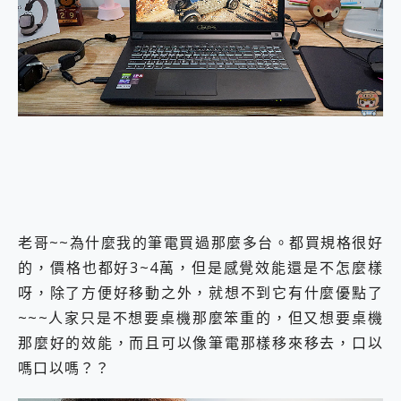
外型超吸晴~ 給您絕佳操控體驗 GravaStar Mercury K1 系列 異星機械鍵盤與 Mercury X 系列 輕量無線電競滑鼠 開箱 評測
開箱~變身「蜘蛛人」椅子軍師！MSI MPG 491CQP QD-OLED 超寬曲面電競螢幕，多工辦公、爽度滿滿的終極桌面體驗
iPhone 17 系列 有認證的防護來囉！ imos 首家導入 UL MCV 行銷宣告驗證的手機配件品牌
DJI Osmo Pocket 3 爽爽帶回家 歡慶 EaseUS 21 週年到來，「Slogan 海報徵稿活動」好康大放送
小巧好吸不擋鏡頭 有Qi2認證的 ONPRO MagReact MXs2 5000mAh薄型磁吸無線急速行動電源 開箱 評測
會走動的冷暖氣 SONY REON POCKET PRO 穿戴式智慧冷暖調溫裝置 開箱 評測
寶可夢飛人外掛iToolab AnyGo全新升級，GO Fest 五折優惠嗨翻天！支援 iOS/Android！
百倍變焦實測~ vivo X200 Pro 與 S25 Ultra 誰能滿足全場景拍攝需求？
超好用的 PLAUD NotePin AI 智慧錄音膠囊~ 您的AI 秘書已上線 每月免費送你 300分鐘轉寫
COMPUTEX 2025 來囉！AGI亞奇雷 AI・Gaming・創作儲存方案登場，趕快來AGI亞奇雷挑戰任務抽 PS5！
自帶線的 有線無線都能充 ONPRO MagReact M5 10000mAh 5合1 磁吸無線急速行動電源 開箱 評測
飛利浦 JS7310 ⚡【電急便｜行動儲能救車電源】 可靠的旅行夥伴！帶給您優異的安全性與強大供電效能
是螢幕也是電視! 一機超多用途「MSI微星 Modern MD272UPSW 27型」 4K IPS 輕薄商用智慧聯網螢幕 開箱 評測
老哥~~為什麼我的筆電買過那麼多台。都買規格很好
您的專屬AI 助手 Yoga Slim 7 Aura Edition 觸控AI筆電 開箱 評測
的，價格也都好3~4萬，但是感覺效能還是不怎麼樣
realme 14 Pro 超硬軍規、冰感變色實測，realme 14 5G 遊戲戰鬥值爆表，效能x娛樂全都要！
呀，除了方便好移動之外，就想不到它有什麼優點了
iPhone、Apple Watch、AirPods耳機 三個設備充電一起搞定 ONPRO MagReact™ M3 3 in 1可攜摺疊無線充電器 開箱 評測
~~~人家只是不想要桌機那麼笨重的，但又想要桌機
動靜皆宜「HUAWEI FreeArc」開放式耳掛耳機，無感配戴! 超穩超服貼，音質、通話也很優質
好玩好拍 vivo V50 ~ 口袋裡的 Zeiss 潮流攝影棚!
那麼好的效能，而且可以像筆電那樣移來移去，口以
25種洗烘模式一機搞定! Roborock 衣莉莎白 H1 Neo分子篩洗脫烘 AI 滾筒洗衣機
嗎口以嗎？？
給 MSI Claw 系列電競掌機 最完美的家 MSI Nest Docking Station 掌機專屬擴充底座 開箱 評測
B&O 精品級音響! Home+ 中嘉寬頻 SoundBox 劇院串流盒 開箱 評測