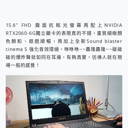
15.6″ FHD 霧面抗眩光螢幕再配上NVIDIA
RTX2060-6G獨立顯卡的表現真的不錯，畫質細緻顏
色飽和、遊戲順暢，再加上全新Sound blaster
cinema 5 強化音效環繞，咻咻咻~~轟隆轟隆~~碰碰
碰的爆炸聲就如同在耳邊，有夠真實，彷彿人就在現
場一般的感覺！