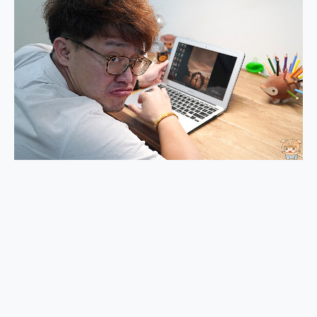
2億 APO蔡司長焦神機降臨~ vivo X200 Pro、vivo X200 就是這麼好拍
EaseUS Vocal Remover 免費線上去聲器一鍵去除人聲 人聲 音樂分離 2024 消除人聲推薦
3 個超值 MHN 飛人工具分享~~ iToolab AnyGo 魔物獵人 Now飛人 ios教學 不出門也可以到處走
Locawhere AnyTo 寶可夢飛人 AnyTo 不出門也可以飛遍全世界
小體積 40000mAh 超大容量 一次充5個設備 充好充滿 CUKTECH 酷態科 300W 微型充電站 開箱 評測
97.3% 恢復率，資料救援就是這麼簡單 EaseUS Data Recovery Wizard Free 18.0.0 業界最好的資料救援軟體
磁碟系統大風吹 有了 磁碟管理程式 EaseUS Partition Master 就是這麼簡單
全新 SONY Xperia 1 VI 開箱! 相機實測! 長焦覆蓋更遠更清晰、2日長續航、頂尖影音娛樂效能~
Xiaomi 14 Ultra 開箱 評測~ 有深度的 Leica 影像旗艦手機! 加碼小旗艦 Xiaomi 14 開箱 評測
vivo TWS 3e 真無線藍牙耳機智慧降噪升級、音質明亮溫潤，並支援雙設備連接~
MSI Claw 掌機專屬配件包 來囉 完美保護 MSI Claw A1M-026TW 電競掌機
人像旗艦 vivo V30 系列 開箱 評測! 首搭蔡司光學鏡頭、攝影棚級柔光環、拍攝功能最好玩的美拍神機 vivo V30 Pro
多個願望一次滿足 超強散熱 微星 MSI Claw A1M-026TW 電競掌機 開箱 評測
一吸完美對位 擁有超強吸力與超好用的隱磁支架 O-ONE MAG 最會吸的行動電源 開箱 評測
業界首例百人盲測揭密，Shark EVOPOWER SYSTEM NEO+ 實測，如何精準解決居家清潔三大痛點？
OPPO 哈蘇 300mm 專業增距鏡實測：Find X9 Ultra 光學長焦隨手拍，紀錄生活就是這麼簡單
Motorola edge 70 pro 及 moto g37 power上市，登錄在送飛利浦氣炸鍋
近八千元的 Soundcore Liberty 5 Pro Max，有螢幕的耳機會是智商稅嗎?