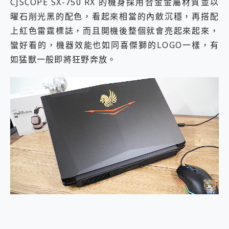
CJSCOPE SX-750 RX 的機身採用合金金屬材質並以
曜石削光黑的配色，看起來相當的內斂沉穩，再搭配
上紅色雷霆標誌，而且開機後整個就會亮起來起來，
蠻好看的，機器效能也如同喜傑獅的LOGO一樣，有
如猛獸一般即將狂野奔放。