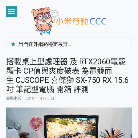
Skip
to
content
出門在外網路穩定最實在 「台灣大哥大」榮獲 4G/5G 在線率全球 NO.3 全台第一與全台六冠王實測心得，走到哪順到哪！
「AUSNAT R1 錄音卡」開箱評測~ 終結會議紀錄地獄，自動生成摘要報告，200+語言翻譯，旅遊最強搭檔。
CP 值天花板~ Bongcom BS5 足球君開箱~ 短焦投影機 3千元就能擁有！ 折扣碼在這～
搭載桌上型處理器 及 RTX2060電競
專為 PC上的 XBOX和掌機設計的 FireCuda X1070 SSD 固態硬碟開箱 評測
顯卡 CP值與爽度破表 為電競而
台灣製攝影機在這裡，100%全無線設計 SpotCam Solo Eco 太陽能防水雲端攝影機 SpotCam Solo 3 2.5K高畫質戶外攝影機 開箱 評測
電力超超超持久 MSI 微星 Prestige 14 AI+ D3MG-031TW 14吋 開箱評價，AI輕薄商務筆電 Copilot+ PC
生 CJSCOPE 喜傑獅 SX-750 RX 15.6
超懂拍、耐用 AI 街拍機~ realme 16 Pro 開箱評價~ 2 億畫素 LumaColor 影像、持久續航與 IP69K 高防護
吋 筆記型電腦 開箱 評測
防窺黑科技 Galaxy S26 Ultra系列保護貼怎麼選？imos AR 低反光玻璃、藍寶石鏡頭貼與軍規防摔殼完整開箱評價
AI 支付 一錶搞定大小事 Xiaomi Watch 5 開箱 評測
麥兜小米
2019 年 4 月 5 日
超驚艷 讓人一眼就愛上 LENOVO 聯想 Yoga Book 9 14吋 AI輕薄筆電 開箱 評測
美到讓人超想擁有 moto pad 60 系列 與 Moto | Swarovski razr 60 冰藍限定版本 開箱 評測
好用的 EaseUS Partition Master 讓您輕鬆的移除與格式化有防寫保護的隨身碟或SD卡
一鍵修復模糊影片、舊照的 AI 好幫手! VideoProc Converter AI 新版全解析 × 年末優惠，一篇全看懂
小朋友才做選擇 投影機 RGB藍牙音響 氛圍情境燈 我通通都要！ Starfish 2 幻彩膠囊投影機｜結合「 智慧投影 & 煥彩流動 」的沈浸式生活新體驗