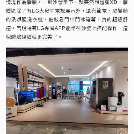
情境作為體驗，一到沙發坐下，就突然想翹腳XD，體
驗區除了有LG大尺寸電視展示外，還有節電、驅變頻
的洗烘脫洗衣機、敲敲看門中門冰箱等，真的超級舒
適，若現場有LG專屬APP能坐在沙發上搭配操作，這
個體驗經驗就更完美了。