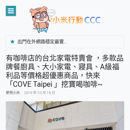
Skip
to
content
出門在外網路穩定最實在 「台灣大哥大」榮獲 4G/5G 在線率全球 NO.3 全台第一與全台六冠王實測心得，走到哪順到哪！
「AUSNAT R1 錄音卡」開箱評測~ 終結會議紀錄地獄，自動生成摘要報告，200+語言翻譯，旅遊最強搭檔。
CP 值天花板~ Bongcom BS5 足球君開箱~ 短焦投影機 3千元就能擁有！ 折扣碼在這～
有咖啡店的台北家電特賣會 ，多款品
專為 PC上的 XBOX和掌機設計的 FireCuda X1070 SSD 固態硬碟開箱 評測
牌餐廚具、大小家電、寢具、A級福
台灣製攝影機在這裡，100%全無線設計 SpotCam Solo Eco 太陽能防水雲端攝影機 SpotCam Solo 3 2.5K高畫質戶外攝影機 開箱 評測
電力超超超持久 MSI 微星 Prestige 14 AI+ D3MG-031TW 14吋 開箱評價，AI輕薄商務筆電 Copilot+ PC
利品等價格超優惠商品，快來
超懂拍、耐用 AI 街拍機~ realme 16 Pro 開箱評價~ 2 億畫素 LumaColor 影像、持久續航與 IP69K 高防護
「COVE Taipei 」挖寶喝咖啡~
防窺黑科技 Galaxy S26 Ultra系列保護貼怎麼選？imos AR 低反光玻璃、藍寶石鏡頭貼與軍規防摔殼完整開箱評價
AI 支付 一錶搞定大小事 Xiaomi Watch 5 開箱 評測
麥兜小米
2019 年 10 月 18 日
超驚艷 讓人一眼就愛上 LENOVO 聯想 Yoga Book 9 14吋 AI輕薄筆電 開箱 評測
美到讓人超想擁有 moto pad 60 系列 與 Moto | Swarovski razr 60 冰藍限定版本 開箱 評測
好用的 EaseUS Partition Master 讓您輕鬆的移除與格式化有防寫保護的隨身碟或SD卡
一鍵修復模糊影片、舊照的 AI 好幫手! VideoProc Converter AI 新版全解析 × 年末優惠，一篇全看懂
小朋友才做選擇 投影機 RGB藍牙音響 氛圍情境燈 我通通都要！ Starfish 2 幻彩膠囊投影機｜結合「 智慧投影 & 煥彩流動 」的沈浸式生活新體驗