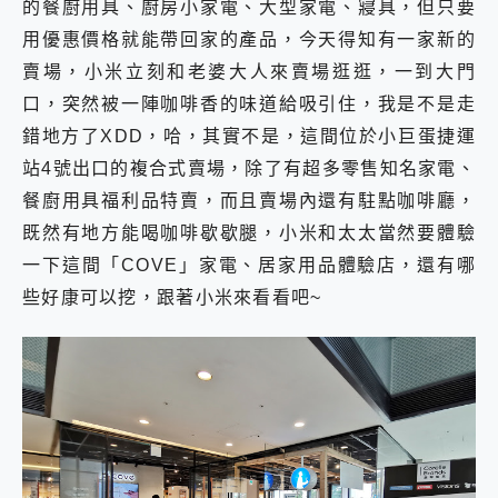
的餐廚用具、廚房小家電、大型家電、寢具，但只要
2億 APO蔡司長焦神機降臨~ vivo X200 Pro、vivo X200 就是這麼好拍
用優惠價格就能帶回家的產品，今天得知有一家新的
EaseUS Vocal Remover 免費線上去聲器一鍵去除人聲 人聲 音樂分離 2024 消除人聲推薦
3 個超值 MHN 飛人工具分享~~ iToolab AnyGo 魔物獵人 Now飛人 ios教學 不出門也可以到處走
賣場，小米立刻和老婆大人來賣場逛逛，一到大門
Locawhere AnyTo 寶可夢飛人 AnyTo 不出門也可以飛遍全世界
口，突然被一陣咖啡香的味道給吸引住，我是不是走
小體積 40000mAh 超大容量 一次充5個設備 充好充滿 CUKTECH 酷態科 300W 微型充電站 開箱 評測
錯地方了XDD，哈，其實不是，這間位於小巨蛋捷運
97.3% 恢復率，資料救援就是這麼簡單 EaseUS Data Recovery Wizard Free 18.0.0 業界最好的資料救援軟體
磁碟系統大風吹 有了 磁碟管理程式 EaseUS Partition Master 就是這麼簡單
站4號出口的複合式賣場，除了有超多零售知名家電、
全新 SONY Xperia 1 VI 開箱! 相機實測! 長焦覆蓋更遠更清晰、2日長續航、頂尖影音娛樂效能~
餐廚用具福利品特賣，而且賣場內還有駐點咖啡廳，
Xiaomi 14 Ultra 開箱 評測~ 有深度的 Leica 影像旗艦手機! 加碼小旗艦 Xiaomi 14 開箱 評測
既然有地方能喝咖啡歇歇腿，小米和太太當然要體驗
vivo TWS 3e 真無線藍牙耳機智慧降噪升級、音質明亮溫潤，並支援雙設備連接~
MSI Claw 掌機專屬配件包 來囉 完美保護 MSI Claw A1M-026TW 電競掌機
一下這間「COVE」家電、居家用品體驗店，還有哪
人像旗艦 vivo V30 系列 開箱 評測! 首搭蔡司光學鏡頭、攝影棚級柔光環、拍攝功能最好玩的美拍神機 vivo V30 Pro
些好康可以挖，跟著小米來看看吧~
多個願望一次滿足 超強散熱 微星 MSI Claw A1M-026TW 電競掌機 開箱 評測
一吸完美對位 擁有超強吸力與超好用的隱磁支架 O-ONE MAG 最會吸的行動電源 開箱 評測
OPPO 哈蘇 300mm 專業增距鏡實測：Find X9 Ultra 光學長焦隨手拍，紀錄生活就是這麼簡單
Motorola edge 70 pro 及 moto g37 power上市，登錄在送飛利浦氣炸鍋
近八千元的 Soundcore Liberty 5 Pro Max，有螢幕的耳機會是智商稅嗎?
ASUS Pad 全面應援 Me Time，加碼愛奇藝黃金雙周卡體驗，專案價最低 NT$0 起