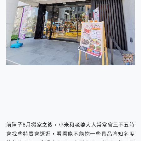
外型超吸晴~ 給您絕佳操控體驗 GravaStar Mercury K1 系列 異星機械鍵盤與 Mercury X 系列 輕量無線電競滑鼠 開箱 評測
開箱~變身「蜘蛛人」椅子軍師！MSI MPG 491CQP QD-OLED 超寬曲面電競螢幕，多工辦公、爽度滿滿的終極桌面體驗
iPhone 17 系列 有認證的防護來囉！ imos 首家導入 UL MCV 行銷宣告驗證的手機配件品牌
DJI Osmo Pocket 3 爽爽帶回家 歡慶 EaseUS 21 週年到來，「Slogan 海報徵稿活動」好康大放送
小巧好吸不擋鏡頭 有Qi2認證的 ONPRO MagReact MXs2 5000mAh薄型磁吸無線急速行動電源 開箱 評測
會走動的冷暖氣 SONY REON POCKET PRO 穿戴式智慧冷暖調溫裝置 開箱 評測
寶可夢飛人外掛iToolab AnyGo全新升級，GO Fest 五折優惠嗨翻天！支援 iOS/Android！
百倍變焦實測~ vivo X200 Pro 與 S25 Ultra 誰能滿足全場景拍攝需求？
超好用的 PLAUD NotePin AI 智慧錄音膠囊~ 您的AI 秘書已上線 每月免費送你 300分鐘轉寫
COMPUTEX 2025 來囉！AGI亞奇雷 AI・Gaming・創作儲存方案登場，趕快來AGI亞奇雷挑戰任務抽 PS5！
自帶線的 有線無線都能充 ONPRO MagReact M5 10000mAh 5合1 磁吸無線急速行動電源 開箱 評測
飛利浦 JS7310 ⚡【電急便｜行動儲能救車電源】 可靠的旅行夥伴！帶給您優異的安全性與強大供電效能
是螢幕也是電視! 一機超多用途「MSI微星 Modern MD272UPSW 27型」 4K IPS 輕薄商用智慧聯網螢幕 開箱 評測
您的專屬AI 助手 Yoga Slim 7 Aura Edition 觸控AI筆電 開箱 評測
realme 14 Pro 超硬軍規、冰感變色實測，realme 14 5G 遊戲戰鬥值爆表，效能x娛樂全都要！
iPhone、Apple Watch、AirPods耳機 三個設備充電一起搞定 ONPRO MagReact™ M3 3 in 1可攜摺疊無線充電器 開箱 評測
動靜皆宜「HUAWEI FreeArc」開放式耳掛耳機，無感配戴! 超穩超服貼，音質、通話也很優質
好玩好拍 vivo V50 ~ 口袋裡的 Zeiss 潮流攝影棚!
前陣子8月搬家之後，小米和老婆大人常常會三不五時
25種洗烘模式一機搞定! Roborock 衣莉莎白 H1 Neo分子篩洗脫烘 AI 滾筒洗衣機
給 MSI Claw 系列電競掌機 最完美的家 MSI Nest Docking Station 掌機專屬擴充底座 開箱 評測
會找些特賣會逛逛，看看能不能挖一些具品牌知名度
B&O 精品級音響! Home+ 中嘉寬頻 SoundBox 劇院串流盒 開箱 評測