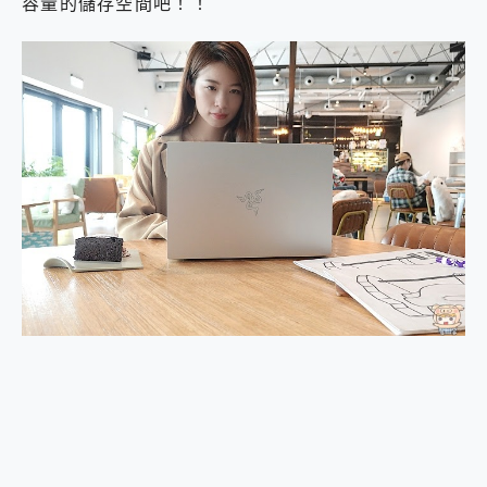
容量的儲存空間吧！！
2億 APO蔡司長焦神機降臨~ vivo X200 Pro、vivo X200 就是這麼好拍
EaseUS Vocal Remover 免費線上去聲器一鍵去除人聲 人聲 音樂分離 2024 消除人聲推薦
3 個超值 MHN 飛人工具分享~~ iToolab AnyGo 魔物獵人 Now飛人 ios教學 不出門也可以到處走
Locawhere AnyTo 寶可夢飛人 AnyTo 不出門也可以飛遍全世界
小體積 40000mAh 超大容量 一次充5個設備 充好充滿 CUKTECH 酷態科 300W 微型充電站 開箱 評測
97.3% 恢復率，資料救援就是這麼簡單 EaseUS Data Recovery Wizard Free 18.0.0 業界最好的資料救援軟體
磁碟系統大風吹 有了 磁碟管理程式 EaseUS Partition Master 就是這麼簡單
全新 SONY Xperia 1 VI 開箱! 相機實測! 長焦覆蓋更遠更清晰、2日長續航、頂尖影音娛樂效能~
Xiaomi 14 Ultra 開箱 評測~ 有深度的 Leica 影像旗艦手機! 加碼小旗艦 Xiaomi 14 開箱 評測
vivo TWS 3e 真無線藍牙耳機智慧降噪升級、音質明亮溫潤，並支援雙設備連接~
MSI Claw 掌機專屬配件包 來囉 完美保護 MSI Claw A1M-026TW 電競掌機
人像旗艦 vivo V30 系列 開箱 評測! 首搭蔡司光學鏡頭、攝影棚級柔光環、拍攝功能最好玩的美拍神機 vivo V30 Pro
多個願望一次滿足 超強散熱 微星 MSI Claw A1M-026TW 電競掌機 開箱 評測
一吸完美對位 擁有超強吸力與超好用的隱磁支架 O-ONE MAG 最會吸的行動電源 開箱 評測
OPPO 哈蘇 300mm 專業增距鏡實測：Find X9 Ultra 光學長焦隨手拍，紀錄生活就是這麼簡單
Motorola edge 70 pro 及 moto g37 power上市，登錄在送飛利浦氣炸鍋
近八千元的 Soundcore Liberty 5 Pro Max，有螢幕的耳機會是智商稅嗎?
ASUS Pad 全面應援 Me Time，加碼愛奇藝黃金雙周卡體驗，專案價最低 NT$0 起