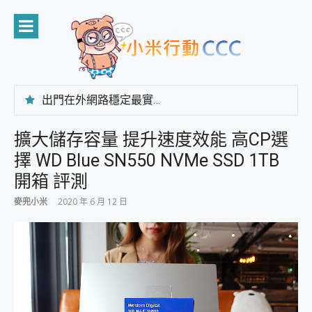
Skip
to
content
出門在外網路穩定最實在 「台灣大哥大」榮獲 4G/5G 在線率全球 NO.3 全台第一與全台六冠王實測心得，走到哪順到哪！
「AUSNAT R1 錄音卡」開箱評測~ 終結會議紀錄地獄，自動生成摘要報告，200+語言翻譯，旅遊最強搭檔。
CP 值天花板~ Bongcom BS5 足球君開箱~ 短焦投影機 3千元就能擁有！ 折扣碼在這～
擴大儲存容量 提升速度效能 高CP選
專為 PC上的 XBOX和掌機設計的 FireCuda X1070 SSD 固態硬碟開箱 評測
擇 WD Blue SN550 NVMe SSD 1TB
台灣製攝影機在這裡，100%全無線設計 SpotCam Solo Eco 太陽能防水雲端攝影機 SpotCam Solo 3 2.5K高畫質戶外攝影機 開箱 評測
電力超超超持久 MSI 微星 Prestige 14 AI+ D3MG-031TW 14吋 開箱評價，AI輕薄商務筆電 Copilot+ PC
開箱 評測
超懂拍、耐用 AI 街拍機~ realme 16 Pro 開箱評價~ 2 億畫素 LumaColor 影像、持久續航與 IP69K 高防護
麥兜小米
2020 年 6 月 12 日
防窺黑科技 Galaxy S26 Ultra系列保護貼怎麼選？imos AR 低反光玻璃、藍寶石鏡頭貼與軍規防摔殼完整開箱評價
AI 支付 一錶搞定大小事 Xiaomi Watch 5 開箱 評測
超驚艷 讓人一眼就愛上 LENOVO 聯想 Yoga Book 9 14吋 AI輕薄筆電 開箱 評測
美到讓人超想擁有 moto pad 60 系列 與 Moto | Swarovski razr 60 冰藍限定版本 開箱 評測
好用的 EaseUS Partition Master 讓您輕鬆的移除與格式化有防寫保護的隨身碟或SD卡
一鍵修復模糊影片、舊照的 AI 好幫手! VideoProc Converter AI 新版全解析 × 年末優惠，一篇全看懂
小朋友才做選擇 投影機 RGB藍牙音響 氛圍情境燈 我通通都要！ Starfish 2 幻彩膠囊投影機｜結合「 智慧投影 & 煥彩流動 」的沈浸式生活新體驗