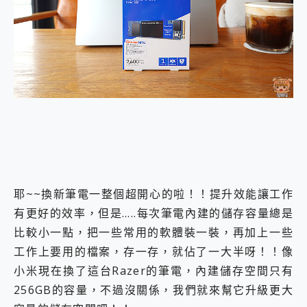
外型超吸晴~ 給您絕佳操控體驗 GravaStar Mercury K1 系列 異星機械鍵盤與 Mercury X 系列 輕量無線電競滑鼠 開箱 評測
開箱~變身「蜘蛛人」椅子軍師！MSI MPG 491CQP QD-OLED 超寬曲面電競螢幕，多工辦公、爽度滿滿的終極桌面體驗
iPhone 17 系列 有認證的防護來囉！ imos 首家導入 UL MCV 行銷宣告驗證的手機配件品牌
DJI Osmo Pocket 3 爽爽帶回家 歡慶 EaseUS 21 週年到來，「Slogan 海報徵稿活動」好康大放送
小巧好吸不擋鏡頭 有Qi2認證的 ONPRO MagReact MXs2 5000mAh薄型磁吸無線急速行動電源 開箱 評測
會走動的冷暖氣 SONY REON POCKET PRO 穿戴式智慧冷暖調溫裝置 開箱 評測
寶可夢飛人外掛iToolab AnyGo全新升級，GO Fest 五折優惠嗨翻天！支援 iOS/Android！
百倍變焦實測~ vivo X200 Pro 與 S25 Ultra 誰能滿足全場景拍攝需求？
超好用的 PLAUD NotePin AI 智慧錄音膠囊~ 您的AI 秘書已上線 每月免費送你 300分鐘轉寫
COMPUTEX 2025 來囉！AGI亞奇雷 AI・Gaming・創作儲存方案登場，趕快來AGI亞奇雷挑戰任務抽 PS5！
自帶線的 有線無線都能充 ONPRO MagReact M5 10000mAh 5合1 磁吸無線急速行動電源 開箱 評測
飛利浦 JS7310 ⚡【電急便｜行動儲能救車電源】 可靠的旅行夥伴！帶給您優異的安全性與強大供電效能
是螢幕也是電視! 一機超多用途「MSI微星 Modern MD272UPSW 27型」 4K IPS 輕薄商用智慧聯網螢幕 開箱 評測
耶~~換新筆電一整個超開心的啦！！提升效能讓工作
您的專屬AI 助手 Yoga Slim 7 Aura Edition 觸控AI筆電 開箱 評測
有更好的效率，但是…..每次筆電內建的儲存容量總是
realme 14 Pro 超硬軍規、冰感變色實測，realme 14 5G 遊戲戰鬥值爆表，效能x娛樂全都要！
iPhone、Apple Watch、AirPods耳機 三個設備充電一起搞定 ONPRO MagReact™ M3 3 in 1可攜摺疊無線充電器 開箱 評測
比較小一點，把一些常用的軟體裝一裝，再加上一些
動靜皆宜「HUAWEI FreeArc」開放式耳掛耳機，無感配戴! 超穩超服貼，音質、通話也很優質
工作上要用的檔案，存一存，就佔了一大半呀！！像
好玩好拍 vivo V50 ~ 口袋裡的 Zeiss 潮流攝影棚!
小米現在換了這台Razer的筆電，內建儲存空間只有
25種洗烘模式一機搞定! Roborock 衣莉莎白 H1 Neo分子篩洗脫烘 AI 滾筒洗衣機
256GB的容量，不過沒關係，我們就來幫它升級更大
給 MSI Claw 系列電競掌機 最完美的家 MSI Nest Docking Station 掌機專屬擴充底座 開箱 評測
B&O 精品級音響! Home+ 中嘉寬頻 SoundBox 劇院串流盒 開箱 評測