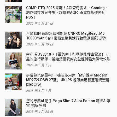
COMPUTEX 2025 來囉！AGI亞奇雷 AI・Gaming・
創作儲存方案登場，趕快來AGI亞奇雷挑戰任務抽
PS5！
2025 年 5 月 21 日
自帶線的 有線無線都能充 ONPRO MagReact M5
10000mAh 5合1 磁吸無線急速行動電源 開箱 評測
2025 年 5 月 19 日
飛利浦 JS7310 ⚡【電急便｜行動儲能救車電源】 可
靠的旅行夥伴！帶給您優異的安全性與強大供電效能
2025 年 5 月 7 日
是螢幕也是電視! 一機超多用途「MSI微星 Modern
MD272UPSW 27型」 4K IPS 輕薄商用智慧聯網螢幕
開箱 評測
2025 年 5 月 1 日
您的專屬AI 助手 Yoga Slim 7 Aura Edition 觸控AI筆
電 開箱 評測
2025 年 4 月 28 日