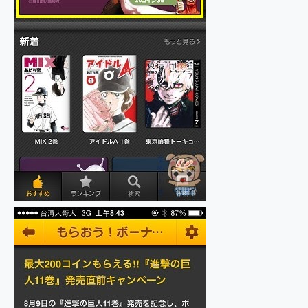
2億 APO蔡司長焦神機降臨~ vivo X200 Pro、vivo X200 就是這麼好拍
EaseUS Vocal Remover 免費線上去聲器一鍵去除人聲 人聲 音樂分離 2024 消除人聲推薦
3 個超值 MHN 飛人工具分享~~ iToolab AnyGo 魔物獵人 Now飛人 ios教學 不出門也可以到處走
Locawhere AnyTo 寶可夢飛人 AnyTo 不出門也可以飛遍全世界
小體積 40000mAh 超大容量 一次充5個設備 充好充滿 CUKTECH 酷態科 300W 微型充電站 開箱 評測
97.3% 恢復率，資料救援就是這麼簡單 EaseUS Data Recovery Wizard Free 18.0.0 業界最好的資料救援軟體
磁碟系統大風吹 有了 磁碟管理程式 EaseUS Partition Master 就是這麼簡單
全新 SONY Xperia 1 VI 開箱! 相機實測! 長焦覆蓋更遠更清晰、2日長續航、頂尖影音娛樂效能~
Xiaomi 14 Ultra 開箱 評測~ 有深度的 Leica 影像旗艦手機! 加碼小旗艦 Xiaomi 14 開箱 評測
vivo TWS 3e 真無線藍牙耳機智慧降噪升級、音質明亮溫潤，並支援雙設備連接~
MSI Claw 掌機專屬配件包 來囉 完美保護 MSI Claw A1M-026TW 電競掌機
人像旗艦 vivo V30 系列 開箱 評測! 首搭蔡司光學鏡頭、攝影棚級柔光環、拍攝功能最好玩的美拍神機 vivo V30 Pro
多個願望一次滿足 超強散熱 微星 MSI Claw A1M-026TW 電競掌機 開箱 評測
一吸完美對位 擁有超強吸力與超好用的隱磁支架 O-ONE MAG 最會吸的行動電源 開箱 評測
OPPO 哈蘇 300mm 專業增距鏡實測：Find X9 Ultra 光學長焦隨手拍，紀錄生活就是這麼簡單
Motorola edge 70 pro 及 moto g37 power上市，登錄在送飛利浦氣炸鍋
近八千元的 Soundcore Liberty 5 Pro Max，有螢幕的耳機會是智商稅嗎?
ASUS Pad 全面應援 Me Time，加碼愛奇藝黃金雙周卡體驗，專案價最低 NT$0 起