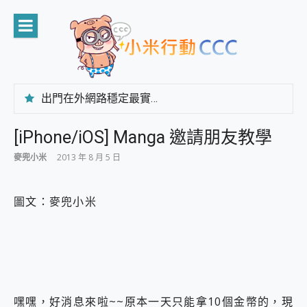
Skip
to
content
出門在外網路穩定最實在 「台灣大哥大」榮獲 4G/5G 在線率全球 NO.3 全台第一與全台六冠王實測心得，走到哪順到哪！
「AUSNAT R1 錄音卡」開箱評測~ 終結會議紀錄地獄，自動生成摘要報告，200+語言翻譯，旅遊最強搭檔。
CP 值天花板~ Bongcom BS5 足球君開箱~ 短焦投影機 3千元就能擁有！ 折扣碼在這～
[iPhone/iOS] Manga 邀請朋友教學
專為 PC上的 XBOX和掌機設計的 FireCuda X1070 SSD 固態硬碟開箱 評測
麥兜小米
2013 年 8 月 5 日
台灣製攝影機在這裡，100%全無線設計 SpotCam Solo Eco 太陽能防水雲端攝影機 SpotCam Solo 3 2.5K高畫質戶外攝影機 開箱 評測
電力超超超持久 MSI 微星 Prestige 14 AI+ D3MG-031TW 14吋 開箱評價，AI輕薄商務筆電 Copilot+ PC
超懂拍、耐用 AI 街拍機~ realme 16 Pro 開箱評價~ 2 億畫素 LumaColor 影像、持久續航與 IP69K 高防護
圖文：麥兜小米
防窺黑科技 Galaxy S26 Ultra系列保護貼怎麼選？imos AR 低反光玻璃、藍寶石鏡頭貼與軍規防摔殼完整開箱評價
AI 支付 一錶搞定大小事 Xiaomi Watch 5 開箱 評測
超驚艷 讓人一眼就愛上 LENOVO 聯想 Yoga Book 9 14吋 AI輕薄筆電 開箱 評測
美到讓人超想擁有 moto pad 60 系列 與 Moto | Swarovski razr 60 冰藍限定版本 開箱 評測
好用的 EaseUS Partition Master 讓您輕鬆的移除與格式化有防寫保護的隨身碟或SD卡
一鍵修復模糊影片、舊照的 AI 好幫手! VideoProc Converter AI 新版全解析 × 年末優惠，一篇全看懂
小朋友才做選擇 投影機 RGB藍牙音響 氛圍情境燈 我通通都要！ Starfish 2 幻彩膠囊投影機｜結合「 智慧投影 & 煥彩流動 」的沈浸式生活新體驗
嘿嘿，好消息來啦~~原本一天只能拿10個金幣的，現