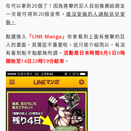
外型超吸晴~ 給您絕佳操控體驗 GravaStar Mercury K1 系列 異星機械鍵盤與 Mercury X 系列 輕量無線電競滑鼠 開箱 評測
在可以拿到20個了！因為進擊的巨人目前推薦給朋友
開箱~變身「蜘蛛人」椅子軍師！MSI MPG 491CQP QD-OLED 超寬曲面電競螢幕，多工辦公、爽度滿滿的終極桌面體驗
一次是可得到20個金幣。
還沒安裝的人請點這兒安
iPhone 17 系列 有認證的防護來囉！ imos 首家導入 UL MCV 行銷宣告驗證的手機配件品牌
DJI Osmo Pocket 3 爽爽帶回家 歡慶 EaseUS 21 週年到來，「Slogan 海報徵稿活動」好康大放送
裝。
小巧好吸不擋鏡頭 有Qi2認證的 ONPRO MagReact MXs2 5000mAh薄型磁吸無線急速行動電源 開箱 評測
會走動的冷暖氣 SONY REON POCKET PRO 穿戴式智慧冷暖調溫裝置 開箱 評測
點選進入
「LINE Manga」
你會看到上面有進擊的巨
寶可夢飛人外掛iToolab AnyGo全新升級，GO Fest 五折優惠嗨翻天！支援 iOS/Android！
人的畫面，其實這不重要啦。這只是介紹而以，有沒
百倍變焦實測~ vivo X200 Pro 與 S25 Ultra 誰能滿足全場景拍攝需求？
有看到點不點都無所謂。
活動是日本時間8月5日0時
超好用的 PLAUD NotePin AI 智慧錄音膠囊~ 您的AI 秘書已上線 每月免費送你 300分鐘轉寫
COMPUTEX 2025 來囉！AGI亞奇雷 AI・Gaming・創作儲存方案登場，趕快來AGI亞奇雷挑戰任務抽 PS5！
開始至14日23時59分結束
。
自帶線的 有線無線都能充 ONPRO MagReact M5 10000mAh 5合1 磁吸無線急速行動電源 開箱 評測
飛利浦 JS7310 ⚡【電急便｜行動儲能救車電源】 可靠的旅行夥伴！帶給您優異的安全性與強大供電效能
是螢幕也是電視! 一機超多用途「MSI微星 Modern MD272UPSW 27型」 4K IPS 輕薄商用智慧聯網螢幕 開箱 評測
您的專屬AI 助手 Yoga Slim 7 Aura Edition 觸控AI筆電 開箱 評測
realme 14 Pro 超硬軍規、冰感變色實測，realme 14 5G 遊戲戰鬥值爆表，效能x娛樂全都要！
iPhone、Apple Watch、AirPods耳機 三個設備充電一起搞定 ONPRO MagReact™ M3 3 in 1可攜摺疊無線充電器 開箱 評測
動靜皆宜「HUAWEI FreeArc」開放式耳掛耳機，無感配戴! 超穩超服貼，音質、通話也很優質
好玩好拍 vivo V50 ~ 口袋裡的 Zeiss 潮流攝影棚!
25種洗烘模式一機搞定! Roborock 衣莉莎白 H1 Neo分子篩洗脫烘 AI 滾筒洗衣機
給 MSI Claw 系列電競掌機 最完美的家 MSI Nest Docking Station 掌機專屬擴充底座 開箱 評測
B&O 精品級音響! Home+ 中嘉寬頻 SoundBox 劇院串流盒 開箱 評測