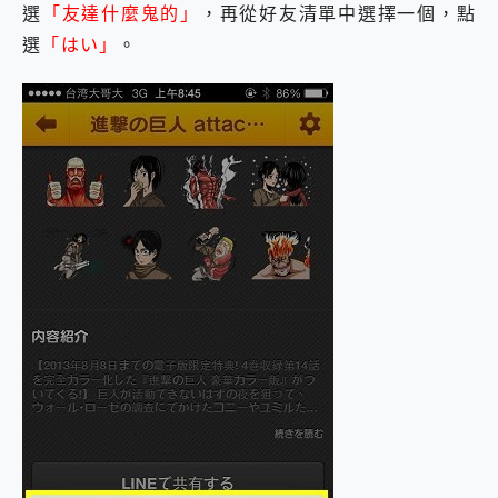
選
「友達什麼鬼的」
，再從好友清單中選擇一個，點
選
「はい」
。