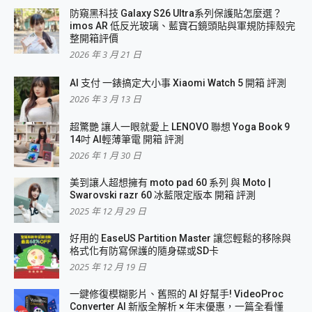
防窺黑科技 Galaxy S26 Ultra系列保護貼怎麼選？
imos AR 低反光玻璃、藍寶石鏡頭貼與軍規防摔殼完
整開箱評價
2026 年 3 月 21 日
AI 支付 一錶搞定大小事 Xiaomi Watch 5 開箱 評測
2026 年 3 月 13 日
超驚艷 讓人一眼就愛上 LENOVO 聯想 Yoga Book 9
14吋 AI輕薄筆電 開箱 評測
2026 年 1 月 30 日
美到讓人超想擁有 moto pad 60 系列 與 Moto |
Swarovski razr 60 冰藍限定版本 開箱 評測
2025 年 12 月 29 日
好用的 EaseUS Partition Master 讓您輕鬆的移除與
格式化有防寫保護的隨身碟或SD卡
2025 年 12 月 19 日
一鍵修復模糊影片、舊照的 AI 好幫手! VideoProc
Converter AI 新版全解析 × 年末優惠，一篇全看懂