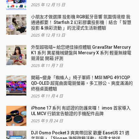
2025 年 12 月 15 日
小朋友才做選擇 投影機 RGB藍牙音響 氛圍情境燈 我
通通都要！ Starfish 2 幻彩膠囊投影機｜結合「 智慧
投影 & 煥彩流動 」的沈浸式生活新體驗
2025 年 12 月 13 日
外型超吸晴~ 給您絕佳操控體驗 GravaStar Mercury
K1 系列 異星機械鍵盤與 Mercury X 系列 輕量無線電
競滑鼠 開箱 評測
2025 年 11 月 7 日
開箱~變身「蜘蛛人」椅子軍師！MSI MPG 491CQP
QD-OLED 超寬曲面電競螢幕，多工辦公、爽度滿滿的
終極桌面體驗
2025 年 11 月 4 日
iPhone 17 系列 有認證的防護來囉！ imos 首家導入
UL MCV 行銷宣告驗證的手機配件品牌
2025 年 9 月 24 日
DJI Osmo Pocket 3 爽爽帶回家 歡慶 EaseUS 21 週
年到來，「Slogan 海報徵稿活動」好康大放送