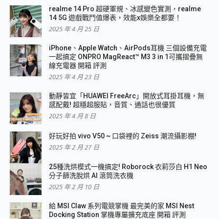
realme 14 Pro 超硬軍規、冰感變色實測，realme
14 5G 遊戲戰鬥值爆表，效能x娛樂全都要！
2025 年 4 月 25 日
iPhone、Apple Watch、AirPods耳機 三個設備充電
一起搞定 ONPRO MagReact™ M3 3 in 1可攜摺疊無
線充電器 開箱 評測
2025 年 4 月 23 日
動靜皆宜「HUAWEI FreeArc」開放式耳掛耳機，無
感配戴! 超穩超服貼，音質、通話也很優質
2025 年 4 月 8 日
好玩好拍 vivo V50 ~ 口袋裡的 Zeiss 潮流攝影棚!
2025 年 2 月 27 日
25種洗烘模式一機搞定! Roborock 衣莉莎白 H1 Neo
分子篩洗脫烘 AI 滾筒洗衣機
2025 年 2 月 10 日
給 MSI Claw 系列電競掌機 最完美的家 MSI Nest
Docking Station 掌機專屬擴充底座 開箱 評測