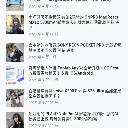
2025 年 8 月 11 日
小巧好吸不擋鏡頭 有Qi2認證的 ONPRO MagReact
MXs2 5000mAh薄型磁吸無線急速行動電源 開箱 評
測
2025 年 6 月 11 日
會走動的冷暖氣 SONY REON POCKET PRO 穿戴式智
慧冷暖調溫裝置 開箱 評測
2025 年 6 月 6 日
寶可夢飛人外掛iToolab AnyGo全新升級，GO Fest
五折優惠嗨翻天！支援 iOS/Android！
2025 年 5 月 30 日
百倍變焦實測~ vivo X200 Pro 與 S25 Ultra 誰能滿足
全場景拍攝需求？
2025 年 5 月 28 日
超好用的 PLAUD NotePin AI 智慧錄音膠囊~ 您的AI
秘書已上線 每月免費送你 300分鐘轉寫
2025 年 5 月 26 日