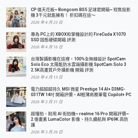
CP 值天花板~ Bongcom BS5 足球君開箱~ 短焦投影
機 3千元就能擁有！ 折扣碼在這～
2026 年 4 月 23 日
專為 PC上的 XBOX和掌機設計的 FireCuda X1070
SSD 固態硬碟開箱 評測
2026 年 4 月 16 日
台灣製攝影機在這裡，100%全無線設計 SpotCam
Solo Eco 太陽能防水雲端攝影機 SpotCam Solo 3
2.5K高畫質戶外攝影機 開箱 評測
2026 年 4 月 13 日
電力超超超持久 MSI 微星 Prestige 14 AI+ D3MG-
031TW 14吋 開箱評價，AI輕薄商務筆電 Copilot+ PC
2026 年 3 月 31 日
超懂拍、耐用 AI 街拍機~ realme 16 Pro 開箱評價~
2 億畫素 LumaColor 影像、持久續航與 IP69K 高防
護
2026 年 3 月 26 日