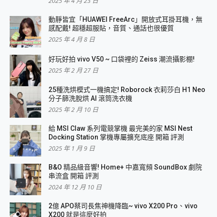
2025 年 4 月 23 日
動靜皆宜「HUAWEI FreeArc」開放式耳掛耳機，無
感配戴! 超穩超服貼，音質、通話也很優質
2025 年 4 月 8 日
好玩好拍 vivo V50 ~ 口袋裡的 Zeiss 潮流攝影棚!
2025 年 2 月 27 日
25種洗烘模式一機搞定! Roborock 衣莉莎白 H1 Neo
分子篩洗脫烘 AI 滾筒洗衣機
2025 年 2 月 10 日
給 MSI Claw 系列電競掌機 最完美的家 MSI Nest
Docking Station 掌機專屬擴充底座 開箱 評測
2025 年 1 月 9 日
B&O 精品級音響! Home+ 中嘉寬頻 SoundBox 劇院
串流盒 開箱 評測
2024 年 12 月 10 日
2億 APO蔡司長焦神機降臨~ vivo X200 Pro、vivo
X200 就是這麼好拍