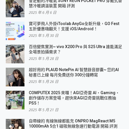
會走動的冷暖氣 SONY REON POCKET PRO 穿戴式智
慧冷暖調溫裝置 開箱 評測
2025 年 6 月 6 日
寶可夢飛人外掛iToolab AnyGo全新升級，GO Fest
五折優惠嗨翻天！支援 iOS/Android！
2025 年 5 月 30 日
百倍變焦實測~ vivo X200 Pro 與 S25 Ultra 誰能滿足
全場景拍攝需求？
2025 年 5 月 28 日
超好用的 PLAUD NotePin AI 智慧錄音膠囊~ 您的AI
秘書已上線 每月免費送你 300分鐘轉寫
2025 年 5 月 26 日
COMPUTEX 2025 來囉！AGI亞奇雷 AI・Gaming・
創作儲存方案登場，趕快來AGI亞奇雷挑戰任務抽
PS5！
2025 年 5 月 21 日
自帶線的 有線無線都能充 ONPRO MagReact M5
10000mAh 5合1 磁吸無線急速行動電源 開箱 評測