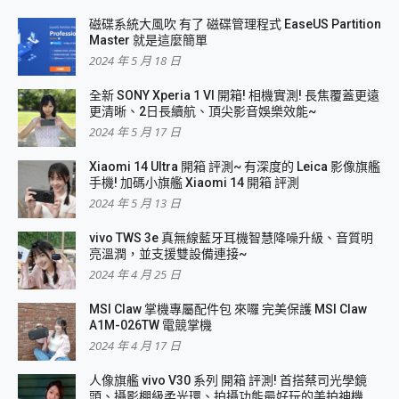
磁碟系統大風吹 有了 磁碟管理程式 EaseUS Partition
Master 就是這麼簡單
2024 年 5 月 18 日
全新 SONY Xperia 1 VI 開箱! 相機實測! 長焦覆蓋更遠
更清晰、2日長續航、頂尖影音娛樂效能~
2024 年 5 月 17 日
Xiaomi 14 Ultra 開箱 評測~ 有深度的 Leica 影像旗艦
手機! 加碼小旗艦 Xiaomi 14 開箱 評測
2024 年 5 月 13 日
vivo TWS 3e 真無線藍牙耳機智慧降噪升級、音質明
亮溫潤，並支援雙設備連接~
2024 年 4 月 25 日
MSI Claw 掌機專屬配件包 來囉 完美保護 MSI Claw
A1M-026TW 電競掌機
2024 年 4 月 17 日
人像旗艦 vivo V30 系列 開箱 評測! 首搭蔡司光學鏡
頭、攝影棚級柔光環、拍攝功能最好玩的美拍神機