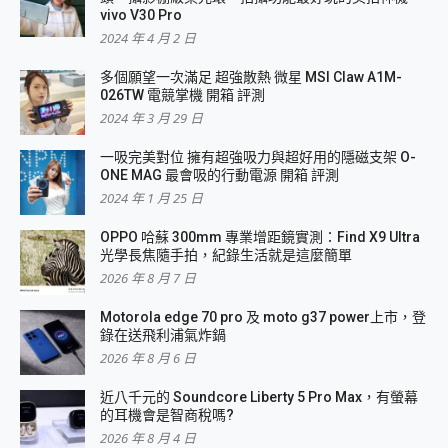
vivo V30 Pro
2024 年 4 月 2 日
多個願望一次滿足 超強散熱 微星 MSI Claw A1M-
026TW 電競掌機 開箱 評測
2024 年 3 月 29 日
一吸完美對位 擁有超強吸力與超好用的隱磁支架 O-
ONE MAG 最會吸的行動電源 開箱 評測
2024 年 1 月 25 日
OPPO 哈蘇 300mm 專業增距鏡實測：Find X9 Ultra
光學長焦隨手拍，紀錄生活就是這麼簡單
2026 年 8 月 7 日
Motorola edge 70 pro 及 moto g37 power上市，登
錄在送飛利浦氣炸鍋
2026 年 8 月 6 日
近八千元的 Soundcore Liberty 5 Pro Max，有螢幕
的耳機會是智商稅嗎?
2026 年 8 月 4 日