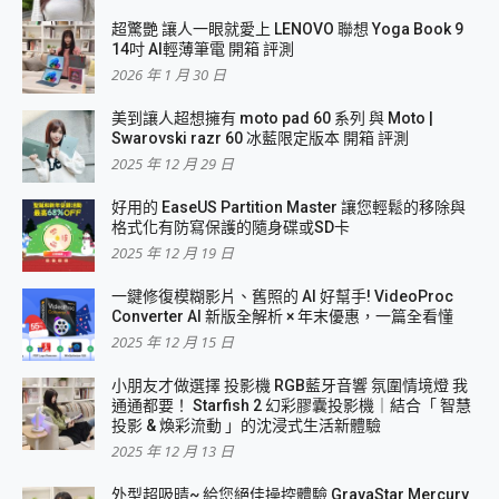
超驚艷 讓人一眼就愛上 LENOVO 聯想 Yoga Book 9
14吋 AI輕薄筆電 開箱 評測
2026 年 1 月 30 日
美到讓人超想擁有 moto pad 60 系列 與 Moto |
Swarovski razr 60 冰藍限定版本 開箱 評測
2025 年 12 月 29 日
好用的 EaseUS Partition Master 讓您輕鬆的移除與
格式化有防寫保護的隨身碟或SD卡
2025 年 12 月 19 日
一鍵修復模糊影片、舊照的 AI 好幫手! VideoProc
Converter AI 新版全解析 × 年末優惠，一篇全看懂
2025 年 12 月 15 日
小朋友才做選擇 投影機 RGB藍牙音響 氛圍情境燈 我
通通都要！ Starfish 2 幻彩膠囊投影機｜結合「 智慧
投影 & 煥彩流動 」的沈浸式生活新體驗
2025 年 12 月 13 日
外型超吸晴~ 給您絕佳操控體驗 GravaStar Mercury