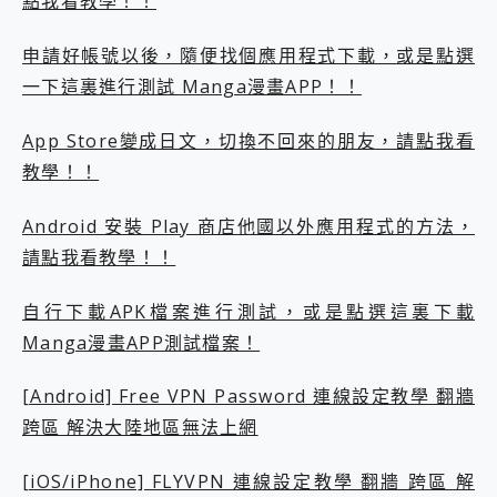
點我看教學！！
外型超吸晴~ 給您絕佳操控體驗 GravaStar Mercury K1 系列 異星機械鍵盤與 Mercury X 系列 輕量無線電競滑鼠 開箱 評測
開箱~變身「蜘蛛人」椅子軍師！MSI MPG 491CQP QD-OLED 超寬曲面電競螢幕，多工辦公、爽度滿滿的終極桌面體驗
iPhone 17 系列 有認證的防護來囉！ imos 首家導入 UL MCV 行銷宣告驗證的手機配件品牌
申請好帳號以後，隨便找個應用程式下載，或是點選
DJI Osmo Pocket 3 爽爽帶回家 歡慶 EaseUS 21 週年到來，「Slogan 海報徵稿活動」好康大放送
一下這裏進行測試 Manga漫畫APP！！
小巧好吸不擋鏡頭 有Qi2認證的 ONPRO MagReact MXs2 5000mAh薄型磁吸無線急速行動電源 開箱 評測
會走動的冷暖氣 SONY REON POCKET PRO 穿戴式智慧冷暖調溫裝置 開箱 評測
App Store變成日文，切換不回來的朋友，請點我看
寶可夢飛人外掛iToolab AnyGo全新升級，GO Fest 五折優惠嗨翻天！支援 iOS/Android！
教學！！
百倍變焦實測~ vivo X200 Pro 與 S25 Ultra 誰能滿足全場景拍攝需求？
超好用的 PLAUD NotePin AI 智慧錄音膠囊~ 您的AI 秘書已上線 每月免費送你 300分鐘轉寫
COMPUTEX 2025 來囉！AGI亞奇雷 AI・Gaming・創作儲存方案登場，趕快來AGI亞奇雷挑戰任務抽 PS5！
Android 安裝 Play 商店他國以外應用程式的方法，
自帶線的 有線無線都能充 ONPRO MagReact M5 10000mAh 5合1 磁吸無線急速行動電源 開箱 評測
請點我看教學！！
飛利浦 JS7310 ⚡【電急便｜行動儲能救車電源】 可靠的旅行夥伴！帶給您優異的安全性與強大供電效能
是螢幕也是電視! 一機超多用途「MSI微星 Modern MD272UPSW 27型」 4K IPS 輕薄商用智慧聯網螢幕 開箱 評測
自行下載APK檔案進行測試，或是點選這裏下載
您的專屬AI 助手 Yoga Slim 7 Aura Edition 觸控AI筆電 開箱 評測
Manga漫畫APP測試檔案！
realme 14 Pro 超硬軍規、冰感變色實測，realme 14 5G 遊戲戰鬥值爆表，效能x娛樂全都要！
iPhone、Apple Watch、AirPods耳機 三個設備充電一起搞定 ONPRO MagReact™ M3 3 in 1可攜摺疊無線充電器 開箱 評測
動靜皆宜「HUAWEI FreeArc」開放式耳掛耳機，無感配戴! 超穩超服貼，音質、通話也很優質
[Android] Free VPN Password 連線設定教學 翻牆
好玩好拍 vivo V50 ~ 口袋裡的 Zeiss 潮流攝影棚!
跨區 解決大陸地區無法上網
25種洗烘模式一機搞定! Roborock 衣莉莎白 H1 Neo分子篩洗脫烘 AI 滾筒洗衣機
給 MSI Claw 系列電競掌機 最完美的家 MSI Nest Docking Station 掌機專屬擴充底座 開箱 評測
[iOS/iPhone] FLYVPN 連線設定教學 翻牆 跨區 解
B&O 精品級音響! Home+ 中嘉寬頻 SoundBox 劇院串流盒 開箱 評測