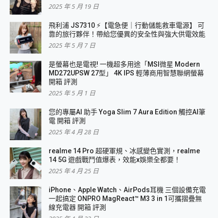
2025 年 5 月 19 日
飛利浦 JS7310 ⚡【電急便｜行動儲能救車電源】 可
靠的旅行夥伴！帶給您優異的安全性與強大供電效能
2025 年 5 月 7 日
是螢幕也是電視! 一機超多用途「MSI微星 Modern
MD272UPSW 27型」 4K IPS 輕薄商用智慧聯網螢幕
開箱 評測
2025 年 5 月 1 日
您的專屬AI 助手 Yoga Slim 7 Aura Edition 觸控AI筆
電 開箱 評測
2025 年 4 月 28 日
realme 14 Pro 超硬軍規、冰感變色實測，realme
14 5G 遊戲戰鬥值爆表，效能x娛樂全都要！
2025 年 4 月 25 日
iPhone、Apple Watch、AirPods耳機 三個設備充電
一起搞定 ONPRO MagReact™ M3 3 in 1可攜摺疊無
線充電器 開箱 評測