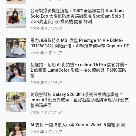
台灣製攝影機在這裡，100%全無線設計 SpotCam
Solo Eco 太陽能防水雲端攝影機 SpotCam Solo 3
2.5K高畫質戶外攝影機 開箱 評測
2026 年 4 月 13 日
電力超超超持久 MSI 微星 Prestige 14 AI+ D3MG-
031TW 14吋 開箱評價，AI輕薄商務筆電 Copilot+ PC
2026 年 3 月 31 日
超懂拍、耐用 AI 街拍機~ realme 16 Pro 開箱評價~
2 億畫素 LumaColor 影像、持久續航與 IP69K 高防
護
2026 年 3 月 26 日
防窺黑科技 Galaxy S26 Ultra系列保護貼怎麼選？
imos AR 低反光玻璃、藍寶石鏡頭貼與軍規防摔殼完
整開箱評價
2026 年 3 月 21 日
AI 支付 一錶搞定大小事 Xiaomi Watch 5 開箱 評測
2026 年 3 月 13 日