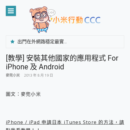
Skip
to
content
出門在外網路穩定最實在 「台灣大哥大」榮獲 4G/5G 在線率全球 NO.3 全台第一與全台六冠王實測心得，走到哪順到哪！
「AUSNAT R1 錄音卡」開箱評測~ 終結會議紀錄地獄，自動生成摘要報告，200+語言翻譯，旅遊最強搭檔。
CP 值天花板~ Bongcom BS5 足球君開箱~ 短焦投影機 3千元就能擁有！ 折扣碼在這～
[教學] 安裝其他國家的應用程式 For
專為 PC上的 XBOX和掌機設計的 FireCuda X1070 SSD 固態硬碟開箱 評測
iPhone 及 Android
台灣製攝影機在這裡，100%全無線設計 SpotCam Solo Eco 太陽能防水雲端攝影機 SpotCam Solo 3 2.5K高畫質戶外攝影機 開箱 評測
電力超超超持久 MSI 微星 Prestige 14 AI+ D3MG-031TW 14吋 開箱評價，AI輕薄商務筆電 Copilot+ PC
麥兜小米
2013 年 8 月 19 日
超懂拍、耐用 AI 街拍機~ realme 16 Pro 開箱評價~ 2 億畫素 LumaColor 影像、持久續航與 IP69K 高防護
防窺黑科技 Galaxy S26 Ultra系列保護貼怎麼選？imos AR 低反光玻璃、藍寶石鏡頭貼與軍規防摔殼完整開箱評價
AI 支付 一錶搞定大小事 Xiaomi Watch 5 開箱 評測
圖文：麥兜小米
超驚艷 讓人一眼就愛上 LENOVO 聯想 Yoga Book 9 14吋 AI輕薄筆電 開箱 評測
美到讓人超想擁有 moto pad 60 系列 與 Moto | Swarovski razr 60 冰藍限定版本 開箱 評測
好用的 EaseUS Partition Master 讓您輕鬆的移除與格式化有防寫保護的隨身碟或SD卡
一鍵修復模糊影片、舊照的 AI 好幫手! VideoProc Converter AI 新版全解析 × 年末優惠，一篇全看懂
iPhone / iPad 申請日本 iTunes Store 的方法，請
小朋友才做選擇 投影機 RGB藍牙音響 氛圍情境燈 我通通都要！ Starfish 2 幻彩膠囊投影機｜結合「 智慧投影 & 煥彩流動 」的沈浸式生活新體驗