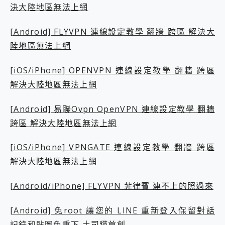
決大陸地區無法上網
2億 APO蔡司長焦神機降臨~ vivo X200 Pro、vivo X200 就是這麼好拍
EaseUS Vocal Remover 免費線上去聲器一鍵去除人聲 人聲 音樂分離 2024 消除人聲推薦
[Android] FLYVPN 連線設定教學 翻牆 跨區 解決大
3 個超值 MHN 飛人工具分享~~ iToolab AnyGo 魔物獵人 Now飛人 ios教學 不出門也可以到處走
Locawhere AnyTo 寶可夢飛人 AnyTo 不出門也可以飛遍全世界
陸地區無法上網
小體積 40000mAh 超大容量 一次充5個設備 充好充滿 CUKTECH 酷態科 300W 微型充電站 開箱 評測
97.3% 恢復率，資料救援就是這麼簡單 EaseUS Data Recovery Wizard Free 18.0.0 業界最好的資料救援軟體
[iOS/iPhone] OPENVPN 連線設定教學 翻牆 跨區
磁碟系統大風吹 有了 磁碟管理程式 EaseUS Partition Master 就是這麼簡單
解決大陸地區無法上網
全新 SONY Xperia 1 VI 開箱! 相機實測! 長焦覆蓋更遠更清晰、2日長續航、頂尖影音娛樂效能~
Xiaomi 14 Ultra 開箱 評測~ 有深度的 Leica 影像旗艦手機! 加碼小旗艦 Xiaomi 14 開箱 評測
[Android] 易聯Ovpn OpenVPN 連線設定教學 翻牆
vivo TWS 3e 真無線藍牙耳機智慧降噪升級、音質明亮溫潤，並支援雙設備連接~
MSI Claw 掌機專屬配件包 來囉 完美保護 MSI Claw A1M-026TW 電競掌機
跨區 解決大陸地區無法上網
人像旗艦 vivo V30 系列 開箱 評測! 首搭蔡司光學鏡頭、攝影棚級柔光環、拍攝功能最好玩的美拍神機 vivo V30 Pro
多個願望一次滿足 超強散熱 微星 MSI Claw A1M-026TW 電競掌機 開箱 評測
[iOS/iPhone] VPNGATE 連線設定教學 翻牆 跨區
一吸完美對位 擁有超強吸力與超好用的隱磁支架 O-ONE MAG 最會吸的行動電源 開箱 評測
解決大陸地區無法上網
OPPO 哈蘇 300mm 專業增距鏡實測：Find X9 Ultra 光學長焦隨手拍，紀錄生活就是這麼簡單
Motorola edge 70 pro 及 moto g37 power上市，登錄在送飛利浦氣炸鍋
[Android/iPhone] FLYVPN 菲律賓 連不上的照過來
近八千元的 Soundcore Liberty 5 Pro Max，有螢幕的耳機會是智商稅嗎?
ASUS Pad 全面應援 Me Time，加碼愛奇藝黃金雙周卡體驗，專案價最低 NT$0 起
[Android] 免root 讓您的 LINE 重新登入保留對話
記錄和貼圖免重下 土司貓首創