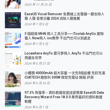
2024 年 11 月 25 日
EaseUS Vocal Remover 免費線上去聲器一鍵去除人
聲 人聲 音樂分離 2024 消除人聲推薦
2024 年 7 月 8 日
3 個超值 MHN 飛人工具分享~~ iToolab AnyGo 魔物
獵人 Now飛人 ios教學 不出門也可以到處走
2024 年 7 月 4 日
Locawhere AnyTo 寶可夢飛人 AnyTo 不出門也可以
飛遍全世界
2024 年 6 月 27 日
小體積 40000mAh 超大容量 一次充5個設備 充好充滿
CUKTECH 酷態科 300W 微型充電站 開箱 評測
2024 年 6 月 24 日
97.3% 恢復率，資料救援就是這麼簡單 EaseUS Data
Recovery Wizard Free 18.0.0 業界最好的資料救援
軟體
2024 年 6 月 7 日