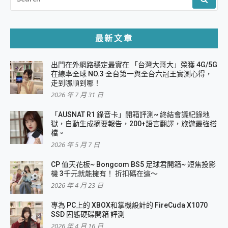
FOR:
最新文章
出門在外網路穩定最實在 「台灣大哥大」榮獲 4G/5G
在線率全球 NO.3 全台第一與全台六冠王實測心得，
走到哪順到哪！
2026 年 7 月 31 日
「AUSNAT R1 錄音卡」開箱評測~ 終結會議紀錄地
獄，自動生成摘要報告，200+語言翻譯，旅遊最強搭
檔。
2026 年 5 月 7 日
CP 值天花板~ Bongcom BS5 足球君開箱~ 短焦投影
機 3千元就能擁有！ 折扣碼在這～
2026 年 4 月 23 日
專為 PC上的 XBOX和掌機設計的 FireCuda X1070
SSD 固態硬碟開箱 評測
2026 年 4 月 16 日