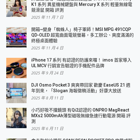
K1 系列 異星機械鍵盤與 Mercury X 系列 輕量無線電
競滑鼠 開箱 評測
2025 年 11 月 7 日
開箱~變身「蜘蛛人」椅子軍師！MSI MPG 491CQP
QD-OLED 超寬曲面電競螢幕，多工辦公、爽度滿滿的
終極桌面體驗
2025 年 11 月 4 日
iPhone 17 系列 有認證的防護來囉！ imos 首家導入
UL MCV 行銷宣告驗證的手機配件品牌
2025 年 9 月 24 日
DJI Osmo Pocket 3 爽爽帶回家 歡慶 EaseUS 21 週
年到來，「Slogan 海報徵稿活動」好康大放送
2025 年 8 月 11 日
小巧好吸不擋鏡頭 有Qi2認證的 ONPRO MagReact
MXs2 5000mAh薄型磁吸無線急速行動電源 開箱 評
測
2025 年 6 月 11 日