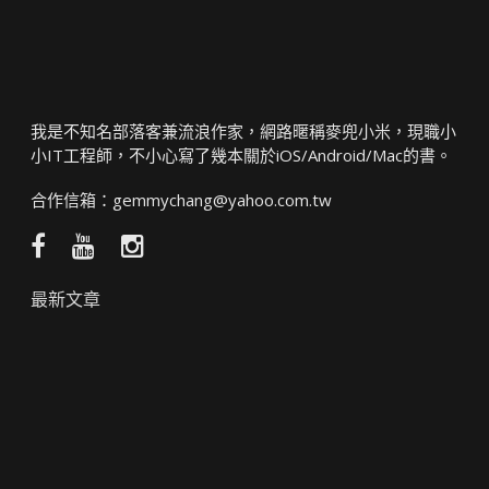
我是不知名部落客兼流浪作家，網路暱稱麥兜小米，現職小
小IT工程師，不小心寫了幾本關於iOS/Android/Mac的書。
合作信箱：
gemmychang@yahoo.com.tw
Facebook
YouTube
Instagram
粉
頻
絲
道
最新文章
團