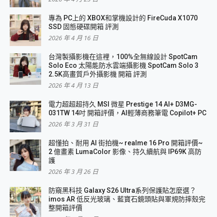
專為 PC上的 XBOX和掌機設計的 FireCuda X1070
SSD 固態硬碟開箱 評測
2026 年 4 月 16 日
台灣製攝影機在這裡，100%全無線設計 SpotCam
Solo Eco 太陽能防水雲端攝影機 SpotCam Solo 3
2.5K高畫質戶外攝影機 開箱 評測
2026 年 4 月 13 日
電力超超超持久 MSI 微星 Prestige 14 AI+ D3MG-
031TW 14吋 開箱評價，AI輕薄商務筆電 Copilot+ PC
2026 年 3 月 31 日
超懂拍、耐用 AI 街拍機~ realme 16 Pro 開箱評價~
2 億畫素 LumaColor 影像、持久續航與 IP69K 高防
護
2026 年 3 月 26 日
防窺黑科技 Galaxy S26 Ultra系列保護貼怎麼選？
imos AR 低反光玻璃、藍寶石鏡頭貼與軍規防摔殼完
整開箱評價