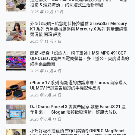
投影 & 煥彩流動 」的沈浸式生活新體驗
2025 年 12 月 13 日
外型超吸晴~ 給您絕佳操控體驗 GravaStar Mercury
K1 系列 異星機械鍵盤與 Mercury X 系列 輕量無線電
競滑鼠 開箱 評測
2025 年 11 月 7 日
開箱~變身「蜘蛛人」椅子軍師！MSI MPG 491CQP
QD-OLED 超寬曲面電競螢幕，多工辦公、爽度滿滿的
終極桌面體驗
2025 年 11 月 4 日
iPhone 17 系列 有認證的防護來囉！ imos 首家導入
UL MCV 行銷宣告驗證的手機配件品牌
2025 年 9 月 24 日
DJI Osmo Pocket 3 爽爽帶回家 歡慶 EaseUS 21 週
年到來，「Slogan 海報徵稿活動」好康大放送
2025 年 8 月 11 日
小巧好吸不擋鏡頭 有Qi2認證的 ONPRO MagReact