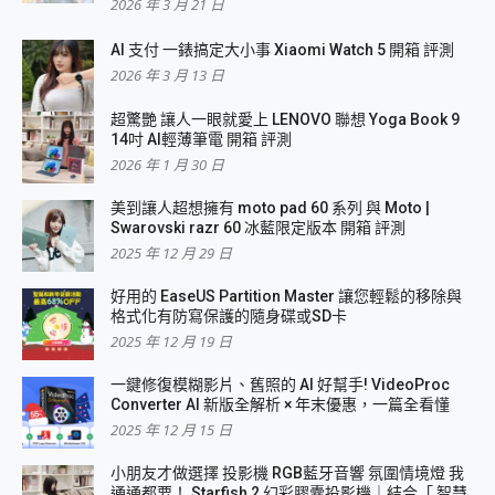
2026 年 3 月 21 日
AI 支付 一錶搞定大小事 Xiaomi Watch 5 開箱 評測
2026 年 3 月 13 日
超驚艷 讓人一眼就愛上 LENOVO 聯想 Yoga Book 9
14吋 AI輕薄筆電 開箱 評測
2026 年 1 月 30 日
美到讓人超想擁有 moto pad 60 系列 與 Moto |
Swarovski razr 60 冰藍限定版本 開箱 評測
2025 年 12 月 29 日
好用的 EaseUS Partition Master 讓您輕鬆的移除與
格式化有防寫保護的隨身碟或SD卡
2025 年 12 月 19 日
一鍵修復模糊影片、舊照的 AI 好幫手! VideoProc
Converter AI 新版全解析 × 年末優惠，一篇全看懂
2025 年 12 月 15 日
小朋友才做選擇 投影機 RGB藍牙音響 氛圍情境燈 我
通通都要！ Starfish 2 幻彩膠囊投影機｜結合「 智慧