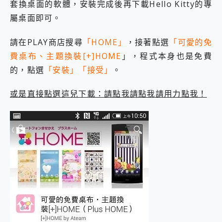
套換桌面的軟體，安裝完成後再下載Hello Kitty的專
2億 APO蔡司長焦神機降臨~ vivo X200 Pro、vivo X200 就是這麼好拍
屬桌面即可。
EaseUS Vocal Remover 免費線上去聲器一鍵去除人聲 人聲 音樂分離 2024 消除人聲推薦
3 個超值 MHN 飛人工具分享~~ iToolab AnyGo 魔物獵人 Now飛人 ios教學 不出門也可以到處走
請在PLAY商店搜尋
「HOME」
，接著點選
「可愛的免
Locawhere AnyTo 寶可夢飛人 AnyTo 不出門也可以飛遍全世界
小體積 40000mAh 超大容量 一次充5個設備 充好充滿 CUKTECH 酷態科 300W 微型充電站 開箱 評測
費桌布、主題換裝[+]HOME
」，程式本身也是免費
97.3% 恢復率，資料救援就是這麼簡單 EaseUS Data Recovery Wizard Free 18.0.0 業界最好的資料救援軟體
的，點選
「安裝」「接受」
。
磁碟系統大風吹 有了 磁碟管理程式 EaseUS Partition Master 就是這麼簡單
全新 SONY Xperia 1 VI 開箱! 相機實測! 長焦覆蓋更遠更清晰、2日長續航、頂尖影音娛樂效能~
或是直接點選這兒下載：請點我請點我請用力點我！
Xiaomi 14 Ultra 開箱 評測~ 有深度的 Leica 影像旗艦手機! 加碼小旗艦 Xiaomi 14 開箱 評測
vivo TWS 3e 真無線藍牙耳機智慧降噪升級、音質明亮溫潤，並支援雙設備連接~
MSI Claw 掌機專屬配件包 來囉 完美保護 MSI Claw A1M-026TW 電競掌機
人像旗艦 vivo V30 系列 開箱 評測! 首搭蔡司光學鏡頭、攝影棚級柔光環、拍攝功能最好玩的美拍神機 vivo V30 Pro
多個願望一次滿足 超強散熱 微星 MSI Claw A1M-026TW 電競掌機 開箱 評測
一吸完美對位 擁有超強吸力與超好用的隱磁支架 O-ONE MAG 最會吸的行動電源 開箱 評測
Motorola edge 70 pro 及 moto g37 power上市，登錄在送飛利浦氣炸鍋
近八千元的 Soundcore Liberty 5 Pro Max，有螢幕的耳機會是智商稅嗎?
ASUS Pad 全面應援 Me Time，加碼愛奇藝黃金雙周卡體驗，專案價最低 NT$0 起
榮耀 HONOR 600 Pro x MOLLY Limited Edition 限量版開賣，攜手味全龍進駐大巨蛋萬人盛典