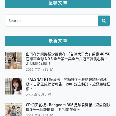
搜尋文章
SEARCH
FOR:
最新文章
出門在外網路穩定最實在 「台灣大哥大」榮獲 4G/5G
在線率全球 NO.3 全台第一與全台六冠王實測心得，
走到哪順到哪！
2026 年 7 月 31 日
「AUSNAT R1 錄音卡」開箱評測~ 終結會議紀錄地
獄，自動生成摘要報告，200+語言翻譯，旅遊最強搭
檔。
2026 年 5 月 7 日
CP 值天花板~ Bongcom BS5 足球君開箱~ 短焦投影
機 3千元就能擁有！ 折扣碼在這～
2026 年 4 月 23 日