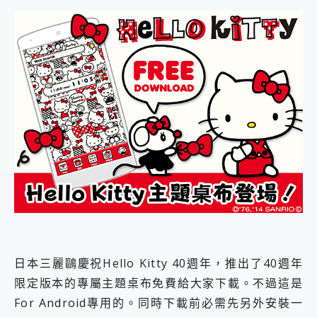
外型超吸晴~ 給您絕佳操控體驗 GravaStar Mercury K1 系列 異星機械鍵盤與 Mercury X 系列 輕量無線電競滑鼠 開箱 評測
開箱~變身「蜘蛛人」椅子軍師！MSI MPG 491CQP QD-OLED 超寬曲面電競螢幕，多工辦公、爽度滿滿的終極桌面體驗
iPhone 17 系列 有認證的防護來囉！ imos 首家導入 UL MCV 行銷宣告驗證的手機配件品牌
DJI Osmo Pocket 3 爽爽帶回家 歡慶 EaseUS 21 週年到來，「Slogan 海報徵稿活動」好康大放送
小巧好吸不擋鏡頭 有Qi2認證的 ONPRO MagReact MXs2 5000mAh薄型磁吸無線急速行動電源 開箱 評測
會走動的冷暖氣 SONY REON POCKET PRO 穿戴式智慧冷暖調溫裝置 開箱 評測
寶可夢飛人外掛iToolab AnyGo全新升級，GO Fest 五折優惠嗨翻天！支援 iOS/Android！
百倍變焦實測~ vivo X200 Pro 與 S25 Ultra 誰能滿足全場景拍攝需求？
超好用的 PLAUD NotePin AI 智慧錄音膠囊~ 您的AI 秘書已上線 每月免費送你 300分鐘轉寫
COMPUTEX 2025 來囉！AGI亞奇雷 AI・Gaming・創作儲存方案登場，趕快來AGI亞奇雷挑戰任務抽 PS5！
自帶線的 有線無線都能充 ONPRO MagReact M5 10000mAh 5合1 磁吸無線急速行動電源 開箱 評測
飛利浦 JS7310 ⚡【電急便｜行動儲能救車電源】 可靠的旅行夥伴！帶給您優異的安全性與強大供電效能
是螢幕也是電視! 一機超多用途「MSI微星 Modern MD272UPSW 27型」 4K IPS 輕薄商用智慧聯網螢幕 開箱 評測
您的專屬AI 助手 Yoga Slim 7 Aura Edition 觸控AI筆電 開箱 評測
realme 14 Pro 超硬軍規、冰感變色實測，realme 14 5G 遊戲戰鬥值爆表，效能x娛樂全都要！
iPhone、Apple Watch、AirPods耳機 三個設備充電一起搞定 ONPRO MagReact™ M3 3 in 1可攜摺疊無線充電器 開箱 評測
動靜皆宜「HUAWEI FreeArc」開放式耳掛耳機，無感配戴! 超穩超服貼，音質、通話也很優質
日本三麗鷗慶祝Hello Kitty 40週年，推出了40週年
好玩好拍 vivo V50 ~ 口袋裡的 Zeiss 潮流攝影棚!
限定版本的專屬主題桌布免費給大家下載。不過這是
25種洗烘模式一機搞定! Roborock 衣莉莎白 H1 Neo分子篩洗脫烘 AI 滾筒洗衣機
給 MSI Claw 系列電競掌機 最完美的家 MSI Nest Docking Station 掌機專屬擴充底座 開箱 評測
For Android專用的。同時下載前必需先另外安裝一
B&O 精品級音響! Home+ 中嘉寬頻 SoundBox 劇院串流盒 開箱 評測