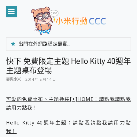
Skip
to
content
出門在外網路穩定最實在 「台灣大哥大」榮獲 4G/5G 在線率全球 NO.3 全台第一與全台六冠王實測心得，走到哪順到哪！
「AUSNAT R1 錄音卡」開箱評測~ 終結會議紀錄地獄，自動生成摘要報告，200+語言翻譯，旅遊最強搭檔。
CP 值天花板~ Bongcom BS5 足球君開箱~ 短焦投影機 3千元就能擁有！ 折扣碼在這～
快下 免費限定主題 Hello Kitty 40週年
專為 PC上的 XBOX和掌機設計的 FireCuda X1070 SSD 固態硬碟開箱 評測
主題桌布登場
台灣製攝影機在這裡，100%全無線設計 SpotCam Solo Eco 太陽能防水雲端攝影機 SpotCam Solo 3 2.5K高畫質戶外攝影機 開箱 評測
電力超超超持久 MSI 微星 Prestige 14 AI+ D3MG-031TW 14吋 開箱評價，AI輕薄商務筆電 Copilot+ PC
麥兜小米
2014 年 8 月 14 日
超懂拍、耐用 AI 街拍機~ realme 16 Pro 開箱評價~ 2 億畫素 LumaColor 影像、持久續航與 IP69K 高防護
防窺黑科技 Galaxy S26 Ultra系列保護貼怎麼選？imos AR 低反光玻璃、藍寶石鏡頭貼與軍規防摔殼完整開箱評價
AI 支付 一錶搞定大小事 Xiaomi Watch 5 開箱 評測
可愛的免費桌布、主題換裝[+]HOME：請點我請點我
超驚艷 讓人一眼就愛上 LENOVO 聯想 Yoga Book 9 14吋 AI輕薄筆電 開箱 評測
請用力點我！
美到讓人超想擁有 moto pad 60 系列 與 Moto | Swarovski razr 60 冰藍限定版本 開箱 評測
好用的 EaseUS Partition Master 讓您輕鬆的移除與格式化有防寫保護的隨身碟或SD卡
Hello Kitty 40週年主題：請點我請點我請用力點
一鍵修復模糊影片、舊照的 AI 好幫手! VideoProc Converter AI 新版全解析 × 年末優惠，一篇全看懂
我！
小朋友才做選擇 投影機 RGB藍牙音響 氛圍情境燈 我通通都要！ Starfish 2 幻彩膠囊投影機｜結合「 智慧投影 & 煥彩流動 」的沈浸式生活新體驗