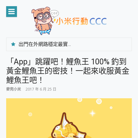
Skip
to
content
出門在外網路穩定最實在 「台灣大哥大」榮獲 4G/5G 在線率全球 NO.3 全台第一與全台六冠王實測心得，走到哪順到哪！
「AUSNAT R1 錄音卡」開箱評測~ 終結會議紀錄地獄，自動生成摘要報告，200+語言翻譯，旅遊最強搭檔。
CP 值天花板~ Bongcom BS5 足球君開箱~ 短焦投影機 3千元就能擁有！ 折扣碼在這～
「App」跳躍吧！鯉魚王 100% 釣到
專為 PC上的 XBOX和掌機設計的 FireCuda X1070 SSD 固態硬碟開箱 評測
黃金鯉魚王的密技！一起來收服黃金
台灣製攝影機在這裡，100%全無線設計 SpotCam Solo Eco 太陽能防水雲端攝影機 SpotCam Solo 3 2.5K高畫質戶外攝影機 開箱 評測
電力超超超持久 MSI 微星 Prestige 14 AI+ D3MG-031TW 14吋 開箱評價，AI輕薄商務筆電 Copilot+ PC
鯉魚王吧！
超懂拍、耐用 AI 街拍機~ realme 16 Pro 開箱評價~ 2 億畫素 LumaColor 影像、持久續航與 IP69K 高防護
麥兜小米
2017 年 6 月 25 日
防窺黑科技 Galaxy S26 Ultra系列保護貼怎麼選？imos AR 低反光玻璃、藍寶石鏡頭貼與軍規防摔殼完整開箱評價
AI 支付 一錶搞定大小事 Xiaomi Watch 5 開箱 評測
超驚艷 讓人一眼就愛上 LENOVO 聯想 Yoga Book 9 14吋 AI輕薄筆電 開箱 評測
美到讓人超想擁有 moto pad 60 系列 與 Moto | Swarovski razr 60 冰藍限定版本 開箱 評測
好用的 EaseUS Partition Master 讓您輕鬆的移除與格式化有防寫保護的隨身碟或SD卡
一鍵修復模糊影片、舊照的 AI 好幫手! VideoProc Converter AI 新版全解析 × 年末優惠，一篇全看懂
小朋友才做選擇 投影機 RGB藍牙音響 氛圍情境燈 我通通都要！ Starfish 2 幻彩膠囊投影機｜結合「 智慧投影 & 煥彩流動 」的沈浸式生活新體驗