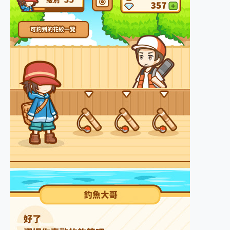
2億 APO蔡司長焦神機降臨~ vivo X200 Pro、vivo X200 就是這麼好拍
EaseUS Vocal Remover 免費線上去聲器一鍵去除人聲 人聲 音樂分離 2024 消除人聲推薦
3 個超值 MHN 飛人工具分享~~ iToolab AnyGo 魔物獵人 Now飛人 ios教學 不出門也可以到處走
Locawhere AnyTo 寶可夢飛人 AnyTo 不出門也可以飛遍全世界
小體積 40000mAh 超大容量 一次充5個設備 充好充滿 CUKTECH 酷態科 300W 微型充電站 開箱 評測
97.3% 恢復率，資料救援就是這麼簡單 EaseUS Data Recovery Wizard Free 18.0.0 業界最好的資料救援軟體
磁碟系統大風吹 有了 磁碟管理程式 EaseUS Partition Master 就是這麼簡單
全新 SONY Xperia 1 VI 開箱! 相機實測! 長焦覆蓋更遠更清晰、2日長續航、頂尖影音娛樂效能~
Xiaomi 14 Ultra 開箱 評測~ 有深度的 Leica 影像旗艦手機! 加碼小旗艦 Xiaomi 14 開箱 評測
vivo TWS 3e 真無線藍牙耳機智慧降噪升級、音質明亮溫潤，並支援雙設備連接~
MSI Claw 掌機專屬配件包 來囉 完美保護 MSI Claw A1M-026TW 電競掌機
人像旗艦 vivo V30 系列 開箱 評測! 首搭蔡司光學鏡頭、攝影棚級柔光環、拍攝功能最好玩的美拍神機 vivo V30 Pro
多個願望一次滿足 超強散熱 微星 MSI Claw A1M-026TW 電競掌機 開箱 評測
一吸完美對位 擁有超強吸力與超好用的隱磁支架 O-ONE MAG 最會吸的行動電源 開箱 評測
OPPO 哈蘇 300mm 專業增距鏡實測：Find X9 Ultra 光學長焦隨手拍，紀錄生活就是這麼簡單
Motorola edge 70 pro 及 moto g37 power上市，登錄在送飛利浦氣炸鍋
近八千元的 Soundcore Liberty 5 Pro Max，有螢幕的耳機會是智商稅嗎?
ASUS Pad 全面應援 Me Time，加碼愛奇藝黃金雙周卡體驗，專案價最低 NT$0 起