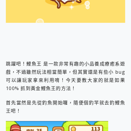
外型超吸晴~ 給您絕佳操控體驗 GravaStar Mercury K1 系列 異星機械鍵盤與 Mercury X 系列 輕量無線電競滑鼠 開箱 評測
開箱~變身「蜘蛛人」椅子軍師！MSI MPG 491CQP QD-OLED 超寬曲面電競螢幕，多工辦公、爽度滿滿的終極桌面體驗
iPhone 17 系列 有認證的防護來囉！ imos 首家導入 UL MCV 行銷宣告驗證的手機配件品牌
DJI Osmo Pocket 3 爽爽帶回家 歡慶 EaseUS 21 週年到來，「Slogan 海報徵稿活動」好康大放送
小巧好吸不擋鏡頭 有Qi2認證的 ONPRO MagReact MXs2 5000mAh薄型磁吸無線急速行動電源 開箱 評測
會走動的冷暖氣 SONY REON POCKET PRO 穿戴式智慧冷暖調溫裝置 開箱 評測
寶可夢飛人外掛iToolab AnyGo全新升級，GO Fest 五折優惠嗨翻天！支援 iOS/Android！
百倍變焦實測~ vivo X200 Pro 與 S25 Ultra 誰能滿足全場景拍攝需求？
超好用的 PLAUD NotePin AI 智慧錄音膠囊~ 您的AI 秘書已上線 每月免費送你 300分鐘轉寫
COMPUTEX 2025 來囉！AGI亞奇雷 AI・Gaming・創作儲存方案登場，趕快來AGI亞奇雷挑戰任務抽 PS5！
跳躍吧！鯉魚王 是一款非常有趣的小品養成療癒系遊
自帶線的 有線無線都能充 ONPRO MagReact M5 10000mAh 5合1 磁吸無線急速行動電源 開箱 評測
戲，不過雖然玩法相當簡單，但其實還是有些小 bug
飛利浦 JS7310 ⚡【電急便｜行動儲能救車電源】 可靠的旅行夥伴！帶給您優異的安全性與強大供電效能
是螢幕也是電視! 一機超多用途「MSI微星 Modern MD272UPSW 27型」 4K IPS 輕薄商用智慧聯網螢幕 開箱 評測
可以讓玩家拿來利用唷！今天要教大家的就是如果
您的專屬AI 助手 Yoga Slim 7 Aura Edition 觸控AI筆電 開箱 評測
100% 抓到黃金鯉魚王的方法！
realme 14 Pro 超硬軍規、冰感變色實測，realme 14 5G 遊戲戰鬥值爆表，效能x娛樂全都要！
iPhone、Apple Watch、AirPods耳機 三個設備充電一起搞定 ONPRO MagReact™ M3 3 in 1可攜摺疊無線充電器 開箱 評測
首先當然是先從釣魚開始囉，隨便個釣竿就去釣鯉魚
動靜皆宜「HUAWEI FreeArc」開放式耳掛耳機，無感配戴! 超穩超服貼，音質、通話也很優質
好玩好拍 vivo V50 ~ 口袋裡的 Zeiss 潮流攝影棚!
王吧！
25種洗烘模式一機搞定! Roborock 衣莉莎白 H1 Neo分子篩洗脫烘 AI 滾筒洗衣機
給 MSI Claw 系列電競掌機 最完美的家 MSI Nest Docking Station 掌機專屬擴充底座 開箱 評測
B&O 精品級音響! Home+ 中嘉寬頻 SoundBox 劇院串流盒 開箱 評測