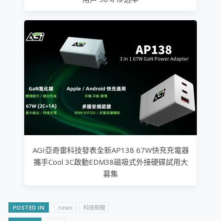
AGI亞奇雷科技發表全新AP138 67W快充充電器
攜手Cool 3C啟動EDM38磁吸式外接硬碟試用大
募集
POSTED IN
news
科技新聞