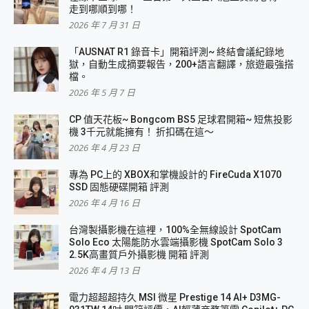
走到哪順到哪！
2026 年 7 月 31 日
「AUSNAT R1 錄音卡」開箱評測~ 終結會議紀錄地
獄，自動生成摘要報告，200+語言翻譯，旅遊最強搭
檔。
2026 年 5 月 7 日
CP 值天花板~ Bongcom BS5 足球君開箱~ 短焦投影
機 3千元就能擁有！ 折扣碼在這～
2026 年 4 月 23 日
專為 PC上的 XBOX和掌機設計的 FireCuda X1070
SSD 固態硬碟開箱 評測
2026 年 4 月 16 日
台灣製攝影機在這裡，100%全無線設計 SpotCam
Solo Eco 太陽能防水雲端攝影機 SpotCam Solo 3
2.5K高畫質戶外攝影機 開箱 評測
2026 年 4 月 13 日
電力超超超持久 MSI 微星 Prestige 14 AI+ D3MG-