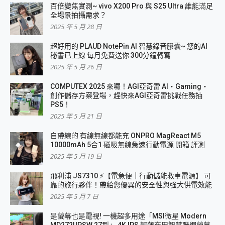
百倍變焦實測~ vivo X200 Pro 與 S25 Ultra 誰能滿足
全場景拍攝需求？
2025 年 5 月 28 日
超好用的 PLAUD NotePin AI 智慧錄音膠囊~ 您的AI
秘書已上線 每月免費送你 300分鐘轉寫
2025 年 5 月 26 日
COMPUTEX 2025 來囉！AGI亞奇雷 AI・Gaming・
創作儲存方案登場，趕快來AGI亞奇雷挑戰任務抽
PS5！
2025 年 5 月 21 日
自帶線的 有線無線都能充 ONPRO MagReact M5
10000mAh 5合1 磁吸無線急速行動電源 開箱 評測
2025 年 5 月 19 日
飛利浦 JS7310 ⚡【電急便｜行動儲能救車電源】 可
靠的旅行夥伴！帶給您優異的安全性與強大供電效能
2025 年 5 月 7 日
是螢幕也是電視! 一機超多用途「MSI微星 Modern