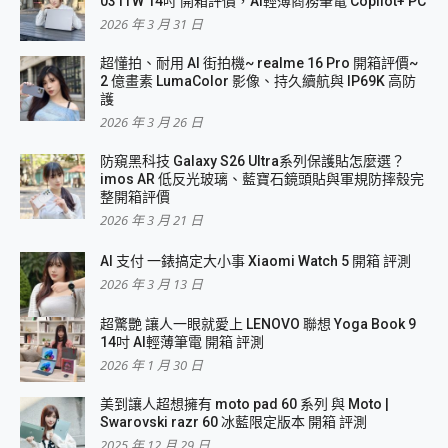
031TW 14吋 開箱評價，AI輕薄商務筆電 Copilot+ PC
2026 年 3 月 31 日
超懂拍、耐用 AI 街拍機~ realme 16 Pro 開箱評價~
2 億畫素 LumaColor 影像、持久續航與 IP69K 高防
護
2026 年 3 月 26 日
防窺黑科技 Galaxy S26 Ultra系列保護貼怎麼選？
imos AR 低反光玻璃、藍寶石鏡頭貼與軍規防摔殼完
整開箱評價
2026 年 3 月 21 日
AI 支付 一錶搞定大小事 Xiaomi Watch 5 開箱 評測
2026 年 3 月 13 日
超驚艷 讓人一眼就愛上 LENOVO 聯想 Yoga Book 9
14吋 AI輕薄筆電 開箱 評測
2026 年 1 月 30 日
美到讓人超想擁有 moto pad 60 系列 與 Moto |
Swarovski razr 60 冰藍限定版本 開箱 評測
2025 年 12 月 29 日