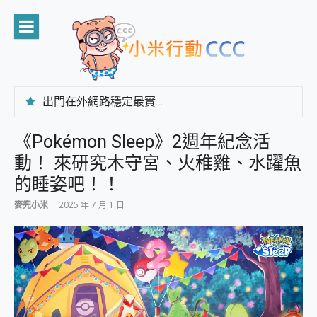
Skip
to
content
出門在外網路穩定最實在 「台灣大哥大」榮獲 4G/5G 在線率全球 NO.3 全台第一與全台六冠王實測心得，走到哪順到哪！
「AUSNAT R1 錄音卡」開箱評測~ 終結會議紀錄地獄，自動生成摘要報告，200+語言翻譯，旅遊最強搭檔。
CP 值天花板~ Bongcom BS5 足球君開箱~ 短焦投影機 3千元就能擁有！ 折扣碼在這～
《Pokémon Sleep》2週年紀念活
專為 PC上的 XBOX和掌機設計的 FireCuda X1070 SSD 固態硬碟開箱 評測
動！ 來研究木守宮、火稚雞、水躍魚
台灣製攝影機在這裡，100%全無線設計 SpotCam Solo Eco 太陽能防水雲端攝影機 SpotCam Solo 3 2.5K高畫質戶外攝影機 開箱 評測
電力超超超持久 MSI 微星 Prestige 14 AI+ D3MG-031TW 14吋 開箱評價，AI輕薄商務筆電 Copilot+ PC
的睡姿吧！！
超懂拍、耐用 AI 街拍機~ realme 16 Pro 開箱評價~ 2 億畫素 LumaColor 影像、持久續航與 IP69K 高防護
麥兜小米
2025 年 7 月 1 日
防窺黑科技 Galaxy S26 Ultra系列保護貼怎麼選？imos AR 低反光玻璃、藍寶石鏡頭貼與軍規防摔殼完整開箱評價
AI 支付 一錶搞定大小事 Xiaomi Watch 5 開箱 評測
超驚艷 讓人一眼就愛上 LENOVO 聯想 Yoga Book 9 14吋 AI輕薄筆電 開箱 評測
美到讓人超想擁有 moto pad 60 系列 與 Moto | Swarovski razr 60 冰藍限定版本 開箱 評測
好用的 EaseUS Partition Master 讓您輕鬆的移除與格式化有防寫保護的隨身碟或SD卡
一鍵修復模糊影片、舊照的 AI 好幫手! VideoProc Converter AI 新版全解析 × 年末優惠，一篇全看懂
小朋友才做選擇 投影機 RGB藍牙音響 氛圍情境燈 我通通都要！ Starfish 2 幻彩膠囊投影機｜結合「 智慧投影 & 煥彩流動 」的沈浸式生活新體驗