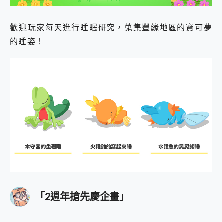
歡迎玩家每天進行睡眠研究，蒐集豐緣地區的寶可夢
的睡姿！
「2週年搶先慶企畫」