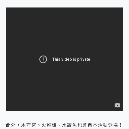
此外，木守宮、火稚雞、水躍魚也會自本活動登場！