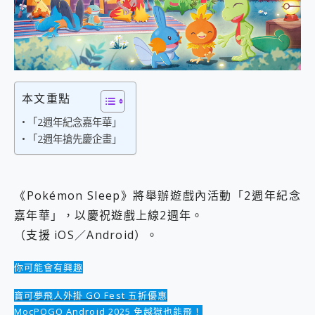
外型超吸晴~ 給您絕佳操控體驗 GravaStar Mercury K1 系列 異星機械鍵盤與 Mercury X 系列 輕量無線電競滑鼠 開箱 評測
開箱~變身「蜘蛛人」椅子軍師！MSI MPG 491CQP QD-OLED 超寬曲面電競螢幕，多工辦公、爽度滿滿的終極桌面體驗
iPhone 17 系列 有認證的防護來囉！ imos 首家導入 UL MCV 行銷宣告驗證的手機配件品牌
DJI Osmo Pocket 3 爽爽帶回家 歡慶 EaseUS 21 週年到來，「Slogan 海報徵稿活動」好康大放送
小巧好吸不擋鏡頭 有Qi2認證的 ONPRO MagReact MXs2 5000mAh薄型磁吸無線急速行動電源 開箱 評測
會走動的冷暖氣 SONY REON POCKET PRO 穿戴式智慧冷暖調溫裝置 開箱 評測
寶可夢飛人外掛iToolab AnyGo全新升級，GO Fest 五折優惠嗨翻天！支援 iOS/Android！
本文重點
百倍變焦實測~ vivo X200 Pro 與 S25 Ultra 誰能滿足全場景拍攝需求？
「2週年紀念嘉年華」
超好用的 PLAUD NotePin AI 智慧錄音膠囊~ 您的AI 秘書已上線 每月免費送你 300分鐘轉寫
「2週年搶先慶企畫」
COMPUTEX 2025 來囉！AGI亞奇雷 AI・Gaming・創作儲存方案登場，趕快來AGI亞奇雷挑戰任務抽 PS5！
自帶線的 有線無線都能充 ONPRO MagReact M5 10000mAh 5合1 磁吸無線急速行動電源 開箱 評測
飛利浦 JS7310 ⚡【電急便｜行動儲能救車電源】 可靠的旅行夥伴！帶給您優異的安全性與強大供電效能
是螢幕也是電視! 一機超多用途「MSI微星 Modern MD272UPSW 27型」 4K IPS 輕薄商用智慧聯網螢幕 開箱 評測
《Pokémon Sleep》將舉辦遊戲內活動「2週年紀念
您的專屬AI 助手 Yoga Slim 7 Aura Edition 觸控AI筆電 開箱 評測
嘉年華」，以慶祝遊戲上線2週年。
realme 14 Pro 超硬軍規、冰感變色實測，realme 14 5G 遊戲戰鬥值爆表，效能x娛樂全都要！
（支援 iOS／Android）。
iPhone、Apple Watch、AirPods耳機 三個設備充電一起搞定 ONPRO MagReact™ M3 3 in 1可攜摺疊無線充電器 開箱 評測
動靜皆宜「HUAWEI FreeArc」開放式耳掛耳機，無感配戴! 超穩超服貼，音質、通話也很優質
好玩好拍 vivo V50 ~ 口袋裡的 Zeiss 潮流攝影棚!
你可能會有興趣
25種洗烘模式一機搞定! Roborock 衣莉莎白 H1 Neo分子篩洗脫烘 AI 滾筒洗衣機
寶可夢飛人外掛 GO Fest 五折優惠
給 MSI Claw 系列電競掌機 最完美的家 MSI Nest Docking Station 掌機專屬擴充底座 開箱 評測
MocPOGO Android 2025 免越獄也能飛！
B&O 精品級音響! Home+ 中嘉寬頻 SoundBox 劇院串流盒 開箱 評測