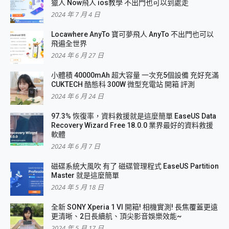
獵人 Now飛人 ios教學 不出門也可以到處走
2024 年 7 月 4 日
Locawhere AnyTo 寶可夢飛人 AnyTo 不出門也可以
飛遍全世界
2024 年 6 月 27 日
小體積 40000mAh 超大容量 一次充5個設備 充好充滿
CUKTECH 酷態科 300W 微型充電站 開箱 評測
2024 年 6 月 24 日
97.3% 恢復率，資料救援就是這麼簡單 EaseUS Data
Recovery Wizard Free 18.0.0 業界最好的資料救援
軟體
2024 年 6 月 7 日
磁碟系統大風吹 有了 磁碟管理程式 EaseUS Partition
Master 就是這麼簡單
2024 年 5 月 18 日
全新 SONY Xperia 1 VI 開箱! 相機實測! 長焦覆蓋更遠
更清晰、2日長續航、頂尖影音娛樂效能~
2024 年 5 月 17 日