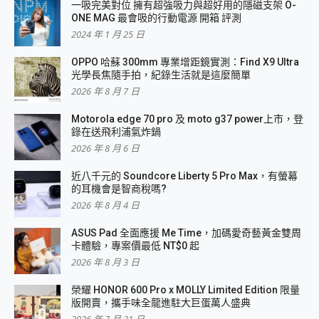
一吸完美對位 擁有超強吸力與超好用的隱磁支架 O-
ONE MAG 最會吸的行動電源 開箱 評測
2024 年 1 月 25 日
OPPO 哈蘇 300mm 專業增距鏡實測：Find X9 Ultra
光學長焦隨手拍，紀錄生活就是這麼簡單
2026 年 8 月 7 日
Motorola edge 70 pro 及 moto g37 power上市，登
錄在送飛利浦氣炸鍋
2026 年 8 月 6 日
近八千元的 Soundcore Liberty 5 Pro Max，有螢幕
的耳機會是智商稅嗎?
2026 年 8 月 4 日
ASUS Pad 全面應援 Me Time，加碼愛奇藝黃金雙周
卡體驗，專案價最低 NT$0 起
2026 年 8 月 3 日
榮耀 HONOR 600 Pro x MOLLY Limited Edition 限量
版開賣，攜手味全龍進駐大巨蛋萬人盛典