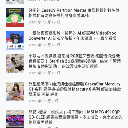
好用的 EaseUS Partition Master 讓您輕鬆的移除與
格式化有防寫保護的隨身碟或SD卡
2025 年 12 月 19 日
一鍵修復模糊影片、舊照的 AI 好幫手! VideoProc
Converter AI 新版全解析 × 年末優惠，一篇全看懂
2025 年 12 月 15 日
小朋友才做選擇 投影機 RGB藍牙音響 氛圍情境燈 我
通通都要！ Starfish 2 幻彩膠囊投影機｜結合「 智慧
投影 & 煥彩流動 」的沈浸式生活新體驗
2025 年 12 月 13 日
外型超吸晴~ 給您絕佳操控體驗 GravaStar Mercury
K1 系列 異星機械鍵盤與 Mercury X 系列 輕量無線電
競滑鼠 開箱 評測
2025 年 11 月 7 日
開箱~變身「蜘蛛人」椅子軍師！MSI MPG 491CQP
QD-OLED 超寬曲面電競螢幕，多工辦公、爽度滿滿的
終極桌面體驗