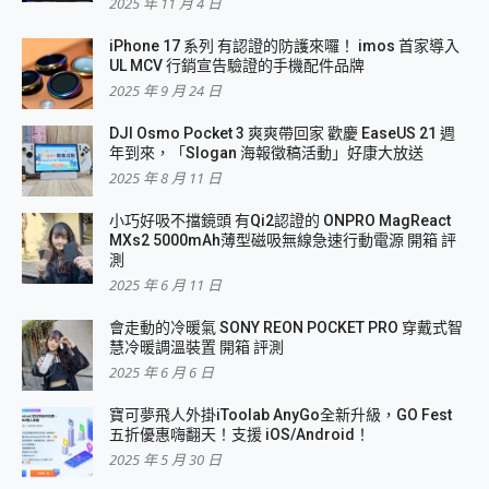
2025 年 11 月 4 日
iPhone 17 系列 有認證的防護來囉！ imos 首家導入
UL MCV 行銷宣告驗證的手機配件品牌
2025 年 9 月 24 日
DJI Osmo Pocket 3 爽爽帶回家 歡慶 EaseUS 21 週
年到來，「Slogan 海報徵稿活動」好康大放送
2025 年 8 月 11 日
小巧好吸不擋鏡頭 有Qi2認證的 ONPRO MagReact
MXs2 5000mAh薄型磁吸無線急速行動電源 開箱 評
測
2025 年 6 月 11 日
會走動的冷暖氣 SONY REON POCKET PRO 穿戴式智
慧冷暖調溫裝置 開箱 評測
2025 年 6 月 6 日
寶可夢飛人外掛iToolab AnyGo全新升級，GO Fest
五折優惠嗨翻天！支援 iOS/Android！
2025 年 5 月 30 日