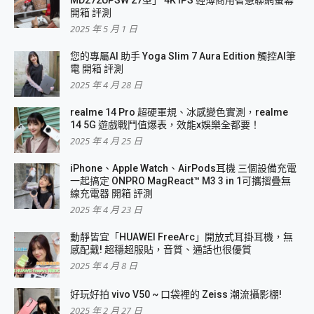
MD272UPSW 27型」 4K IPS 輕薄商用智慧聯網螢幕
開箱 評測
2025 年 5 月 1 日
您的專屬AI 助手 Yoga Slim 7 Aura Edition 觸控AI筆
電 開箱 評測
2025 年 4 月 28 日
realme 14 Pro 超硬軍規、冰感變色實測，realme
14 5G 遊戲戰鬥值爆表，效能x娛樂全都要！
2025 年 4 月 25 日
iPhone、Apple Watch、AirPods耳機 三個設備充電
一起搞定 ONPRO MagReact™ M3 3 in 1可攜摺疊無
線充電器 開箱 評測
2025 年 4 月 23 日
動靜皆宜「HUAWEI FreeArc」開放式耳掛耳機，無
感配戴! 超穩超服貼，音質、通話也很優質
2025 年 4 月 8 日
好玩好拍 vivo V50 ~ 口袋裡的 Zeiss 潮流攝影棚!
2025 年 2 月 27 日