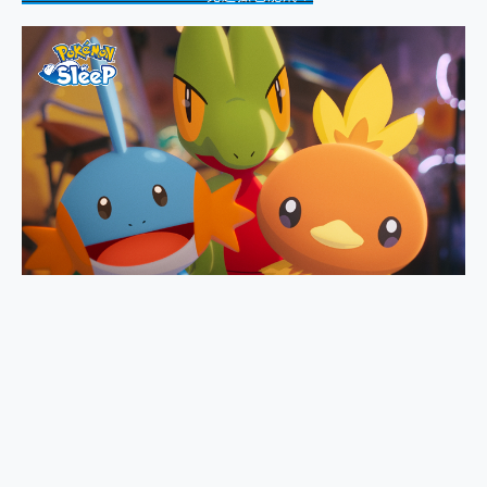
2億 APO蔡司長焦神機降臨~ vivo X200 Pro、vivo X200 就是這麼好拍
EaseUS Vocal Remover 免費線上去聲器一鍵去除人聲 人聲 音樂分離 2024 消除人聲推薦
3 個超值 MHN 飛人工具分享~~ iToolab AnyGo 魔物獵人 Now飛人 ios教學 不出門也可以到處走
Locawhere AnyTo 寶可夢飛人 AnyTo 不出門也可以飛遍全世界
小體積 40000mAh 超大容量 一次充5個設備 充好充滿 CUKTECH 酷態科 300W 微型充電站 開箱 評測
97.3% 恢復率，資料救援就是這麼簡單 EaseUS Data Recovery Wizard Free 18.0.0 業界最好的資料救援軟體
磁碟系統大風吹 有了 磁碟管理程式 EaseUS Partition Master 就是這麼簡單
全新 SONY Xperia 1 VI 開箱! 相機實測! 長焦覆蓋更遠更清晰、2日長續航、頂尖影音娛樂效能~
Xiaomi 14 Ultra 開箱 評測~ 有深度的 Leica 影像旗艦手機! 加碼小旗艦 Xiaomi 14 開箱 評測
vivo TWS 3e 真無線藍牙耳機智慧降噪升級、音質明亮溫潤，並支援雙設備連接~
MSI Claw 掌機專屬配件包 來囉 完美保護 MSI Claw A1M-026TW 電競掌機
人像旗艦 vivo V30 系列 開箱 評測! 首搭蔡司光學鏡頭、攝影棚級柔光環、拍攝功能最好玩的美拍神機 vivo V30 Pro
多個願望一次滿足 超強散熱 微星 MSI Claw A1M-026TW 電競掌機 開箱 評測
一吸完美對位 擁有超強吸力與超好用的隱磁支架 O-ONE MAG 最會吸的行動電源 開箱 評測
OPPO 哈蘇 300mm 專業增距鏡實測：Find X9 Ultra 光學長焦隨手拍，紀錄生活就是這麼簡單
Motorola edge 70 pro 及 moto g37 power上市，登錄在送飛利浦氣炸鍋
近八千元的 Soundcore Liberty 5 Pro Max，有螢幕的耳機會是智商稅嗎?
ASUS Pad 全面應援 Me Time，加碼愛奇藝黃金雙周卡體驗，專案價最低 NT$0 起