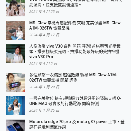
亮溫潤，並支援雙設備連接~
2024 年 4 月 25 日
MSI Claw 掌機專屬配件包 來囉 完美保護 MSI Claw
A1M-026TW 電競掌機
2024 年 4 月 17 日
人像旗艦 vivo V30 系列 開箱 評測! 首搭蔡司光學鏡
頭、攝影棚級柔光環、拍攝功能最好玩的美拍神機
vivo V30 Pro
2024 年 4 月 2 日
多個願望一次滿足 超強散熱 微星 MSI Claw A1M-
026TW 電競掌機 開箱 評測
2024 年 3 月 29 日
一吸完美對位 擁有超強吸力與超好用的隱磁支架 O-
ONE MAG 最會吸的行動電源 開箱 評測
2024 年 1 月 25 日
Motorola edge 70 pro 及 moto g37 power上市，登
錄在送飛利浦氣炸鍋