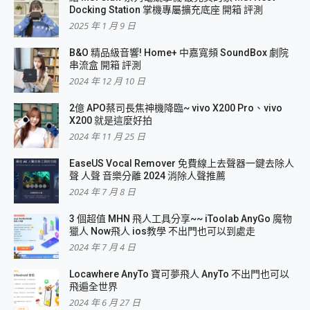
Docking Station 掌機專屬擴充底座 開箱 評測
2025 年 1 月 9 日
B&O 精品級音響! Home+ 中嘉寬頻 SoundBox 劇院
串流盒 開箱 評測
2024 年 12 月 10 日
2億 APO蔡司長焦神機降臨~ vivo X200 Pro、vivo
X200 就是這麼好拍
2024 年 11 月 25 日
EaseUS Vocal Remover 免費線上去聲器一鍵去除人
聲 人聲 音樂分離 2024 消除人聲推薦
2024 年 7 月 8 日
3 個超值 MHN 飛人工具分享~~ iToolab AnyGo 魔物
獵人 Now飛人 ios教學 不出門也可以到處走
2024 年 7 月 4 日
Locawhere AnyTo 寶可夢飛人 AnyTo 不出門也可以
飛遍全世界
2024 年 6 月 27 日