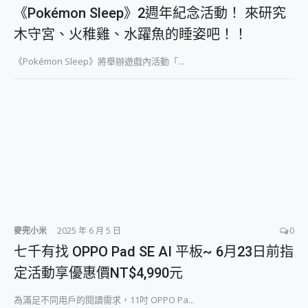
外型超吸晴~ 給您絕佳操控體驗 GravaStar Mercury K1 系列 異星機械鍵盤與 Mercury X 系列 輕量無線電競滑鼠 開箱 評測
《Pokémon Sleep》2週年紀念活動！ 來研究
開箱~變身「蜘蛛人」椅子軍師！MSI MPG 491CQP QD-OLED 超寬曲面電競螢幕，多工辦公、爽度滿滿的終極桌面體驗
木守宮、火稚雞、水躍魚的睡姿吧！！
iPhone 17 系列 有認證的防護來囉！ imos 首家導入 UL MCV 行銷宣告驗證的手機配件品牌
DJI Osmo Pocket 3 爽爽帶回家 歡慶 EaseUS 21 週年到來，「Slogan 海報徵稿活動」好康大放送
《Pokémon Sleep》將舉辦遊戲內活動「...
小巧好吸不擋鏡頭 有Qi2認證的 ONPRO MagReact MXs2 5000mAh薄型磁吸無線急速行動電源 開箱 評測
會走動的冷暖氣 SONY REON POCKET PRO 穿戴式智慧冷暖調溫裝置 開箱 評測
寶可夢飛人外掛iToolab AnyGo全新升級，GO Fest 五折優惠嗨翻天！支援 iOS/Android！
百倍變焦實測~ vivo X200 Pro 與 S25 Ultra 誰能滿足全場景拍攝需求？
超好用的 PLAUD NotePin AI 智慧錄音膠囊~ 您的AI 秘書已上線 每月免費送你 300分鐘轉寫
COMPUTEX 2025 來囉！AGI亞奇雷 AI・Gaming・創作儲存方案登場，趕快來AGI亞奇雷挑戰任務抽 PS5！
自帶線的 有線無線都能充 ONPRO MagReact M5 10000mAh 5合1 磁吸無線急速行動電源 開箱 評測
飛利浦 JS7310 ⚡【電急便｜行動儲能救車電源】 可靠的旅行夥伴！帶給您優異的安全性與強大供電效能
是螢幕也是電視! 一機超多用途「MSI微星 Modern MD272UPSW 27型」 4K IPS 輕薄商用智慧聯網螢幕 開箱 評測
您的專屬AI 助手 Yoga Slim 7 Aura Edition 觸控AI筆電 開箱 評測
realme 14 Pro 超硬軍規、冰感變色實測，realme 14 5G 遊戲戰鬥值爆表，效能x娛樂全都要！
iPhone、Apple Watch、AirPods耳機 三個設備充電一起搞定 ONPRO MagReact™ M3 3 in 1可攜摺疊無線充電器 開箱 評測
麥兜小米
2025 年 6 月 5 日
0
動靜皆宜「HUAWEI FreeArc」開放式耳掛耳機，無感配戴! 超穩超服貼，音質、通話也很優質
七千有找 OPPO Pad SE AI 平板~ 6月23日前指
好玩好拍 vivo V50 ~ 口袋裡的 Zeiss 潮流攝影棚!
定活動享優惠價NT$4,990元
25種洗烘模式一機搞定! Roborock 衣莉莎白 H1 Neo分子篩洗脫烘 AI 滾筒洗衣機
給 MSI Claw 系列電競掌機 最完美的家 MSI Nest Docking Station 掌機專屬擴充底座 開箱 評測
為滿足不同用戶的閱讀需求，11吋 OPPO Pa...
B&O 精品級音響! Home+ 中嘉寬頻 SoundBox 劇院串流盒 開箱 評測