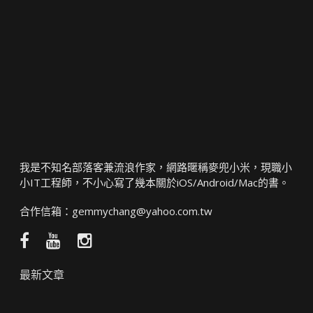
我是不知名部落客兼流浪作家，網路暱稱麥兜小米，現職小
小IT工程師，不小心寫了幾本關於iOS/Android/Mac的書。
合作信箱：
gemmychang@yahoo.com.tw
Facebook
YouTube
Instagram
粉
頻
絲
道
最新文章
團