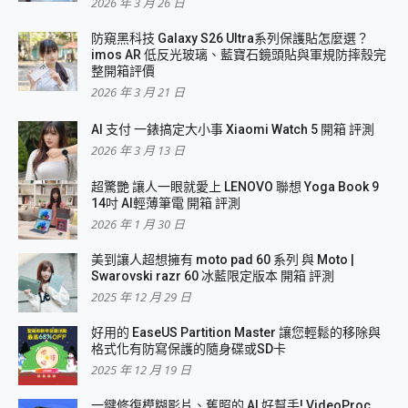
2026 年 3 月 26 日
防窺黑科技 Galaxy S26 Ultra系列保護貼怎麼選？
imos AR 低反光玻璃、藍寶石鏡頭貼與軍規防摔殼完
整開箱評價
2026 年 3 月 21 日
AI 支付 一錶搞定大小事 Xiaomi Watch 5 開箱 評測
2026 年 3 月 13 日
超驚艷 讓人一眼就愛上 LENOVO 聯想 Yoga Book 9
14吋 AI輕薄筆電 開箱 評測
2026 年 1 月 30 日
美到讓人超想擁有 moto pad 60 系列 與 Moto |
Swarovski razr 60 冰藍限定版本 開箱 評測
2025 年 12 月 29 日
好用的 EaseUS Partition Master 讓您輕鬆的移除與
格式化有防寫保護的隨身碟或SD卡
2025 年 12 月 19 日
一鍵修復模糊影片、舊照的 AI 好幫手! VideoProc