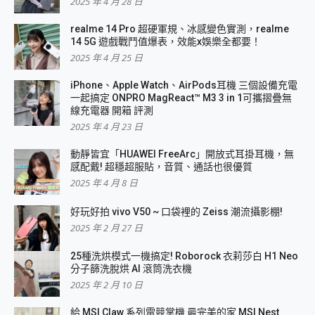
2025 年 4 月 28 日
realme 14 Pro 超硬軍規、冰感變色實測，realme
14 5G 遊戲戰鬥值爆表，效能x娛樂全都要！
2025 年 4 月 25 日
iPhone、Apple Watch、AirPods耳機 三個設備充電
一起搞定 ONPRO MagReact™ M3 3 in 1可攜摺疊無
線充電器 開箱 評測
2025 年 4 月 23 日
動靜皆宜「HUAWEI FreeArc」開放式耳掛耳機，無
感配戴! 超穩超服貼，音質、通話也很優質
2025 年 4 月 8 日
好玩好拍 vivo V50 ~ 口袋裡的 Zeiss 潮流攝影棚!
2025 年 2 月 27 日
25種洗烘模式一機搞定! Roborock 衣莉莎白 H1 Neo
分子篩洗脫烘 AI 滾筒洗衣機
2025 年 2 月 10 日
給 MSI Claw 系列電競掌機 最完美的家 MSI Nest