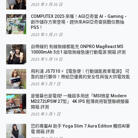
2025 年 5 月 26 日
COMPUTEX 2025 來囉！AGI亞奇雷 AI・Gaming・
創作儲存方案登場，趕快來AGI亞奇雷挑戰任務抽
PS5！
2025 年 5 月 21 日
自帶線的 有線無線都能充 ONPRO MagReact M5
10000mAh 5合1 磁吸無線急速行動電源 開箱 評測
2025 年 5 月 19 日
飛利浦 JS7310 ⚡【電急便｜行動儲能救車電源】 可
靠的旅行夥伴！帶給您優異的安全性與強大供電效能
2025 年 5 月 7 日
是螢幕也是電視! 一機超多用途「MSI微星 Modern
MD272UPSW 27型」 4K IPS 輕薄商用智慧聯網螢幕
開箱 評測
2025 年 5 月 1 日
您的專屬AI 助手 Yoga Slim 7 Aura Edition 觸控AI筆
電 開箱 評測