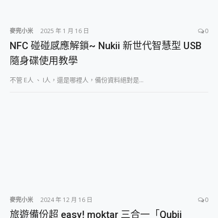
麥兜小米
2025 年 1 月 16 日
0
NFC 碰碰感應解鎖~ Nukii 新世代智慧型 USB
隨身碟使用教學
不管 E人 、 I人，還是哪裡人，備份資料絕對是...
麥兜小米
2024 年 12 月 16 日
0
旅遊備份超 easy! moktar 三合一「Qubii