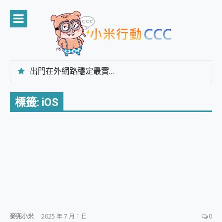
Skip
to
content
出門在外網路穩定最實在 「台灣大哥大」榮獲 4G/5G 在線率全球 NO.3 全台第一與全台六冠王實測心得，走到哪順到哪！
「AUSNAT R1 錄音卡」開箱評測~ 終結會議紀錄地獄，自動生成摘要報告，200+語言翻譯，旅遊最強搭檔。
CP 值天花板~ Bongcom BS5 足球君開箱~ 短焦投影機 3千元就能擁有！ 折扣碼在這～
標籤:
iOS
專為 PC上的 XBOX和掌機設計的 FireCuda X1070 SSD 固態硬碟開箱 評測
台灣製攝影機在這裡，100%全無線設計 SpotCam Solo Eco 太陽能防水雲端攝影機 SpotCam Solo 3 2.5K高畫質戶外攝影機 開箱 評測
電力超超超持久 MSI 微星 Prestige 14 AI+ D3MG-031TW 14吋 開箱評價，AI輕薄商務筆電 Copilot+ PC
超懂拍、耐用 AI 街拍機~ realme 16 Pro 開箱評價~ 2 億畫素 LumaColor 影像、持久續航與 IP69K 高防護
防窺黑科技 Galaxy S26 Ultra系列保護貼怎麼選？imos AR 低反光玻璃、藍寶石鏡頭貼與軍規防摔殼完整開箱評價
AI 支付 一錶搞定大小事 Xiaomi Watch 5 開箱 評測
超驚艷 讓人一眼就愛上 LENOVO 聯想 Yoga Book 9 14吋 AI輕薄筆電 開箱 評測
美到讓人超想擁有 moto pad 60 系列 與 Moto | Swarovski razr 60 冰藍限定版本 開箱 評測
好用的 EaseUS Partition Master 讓您輕鬆的移除與格式化有防寫保護的隨身碟或SD卡
一鍵修復模糊影片、舊照的 AI 好幫手! VideoProc Converter AI 新版全解析 × 年末優惠，一篇全看懂
小朋友才做選擇 投影機 RGB藍牙音響 氛圍情境燈 我通通都要！ Starfish 2 幻彩膠囊投影機｜結合「 智慧投影 & 煥彩流動 」的沈浸式生活新體驗
麥兜小米
2025 年 7 月 1 日
0