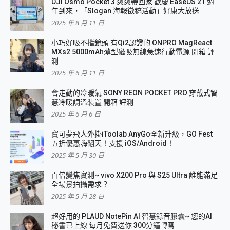
DJI Osmo Pocket 3 爽爽帶回家 歡慶 EaseUS 21 週
年到來，「Slogan 海報徵稿活動」好康大放送
2025 年 8 月 11 日
小巧好吸不擋鏡頭 有Qi2認證的 ONPRO MagReact
MXs2 5000mAh薄型磁吸無線急速行動電源 開箱 評
測
2025 年 6 月 11 日
會走動的冷暖氣 SONY REON POCKET PRO 穿戴式智
慧冷暖調溫裝置 開箱 評測
2025 年 6 月 6 日
寶可夢飛人外掛iToolab AnyGo全新升級，GO Fest
五折優惠嗨翻天！支援 iOS/Android！
2025 年 5 月 30 日
百倍變焦實測~ vivo X200 Pro 與 S25 Ultra 誰能滿足
全場景拍攝需求？
2025 年 5 月 28 日
超好用的 PLAUD NotePin AI 智慧錄音膠囊~ 您的AI
秘書已上線 每月免費送你 300分鐘轉寫