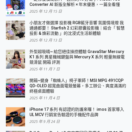
Converter AI 新版全解析 × 年末優惠，一篇全看懂
2025 年 12 月 15 日
小朋友才做選擇 投影機 RGB藍牙音響 氛圍情境燈 我
通通都要！ Starfish 2 幻彩膠囊投影機｜結合「 智慧
投影 & 煥彩流動 」的沈浸式生活新體驗
2025 年 12 月 13 日
外型超吸晴~ 給您絕佳操控體驗 GravaStar Mercury
K1 系列 異星機械鍵盤與 Mercury X 系列 輕量無線電
競滑鼠 開箱 評測
2025 年 11 月 7 日
開箱~變身「蜘蛛人」椅子軍師！MSI MPG 491CQP
QD-OLED 超寬曲面電競螢幕，多工辦公、爽度滿滿的
終極桌面體驗
2025 年 11 月 4 日
iPhone 17 系列 有認證的防護來囉！ imos 首家導入
UL MCV 行銷宣告驗證的手機配件品牌
2025 年 9 月 24 日