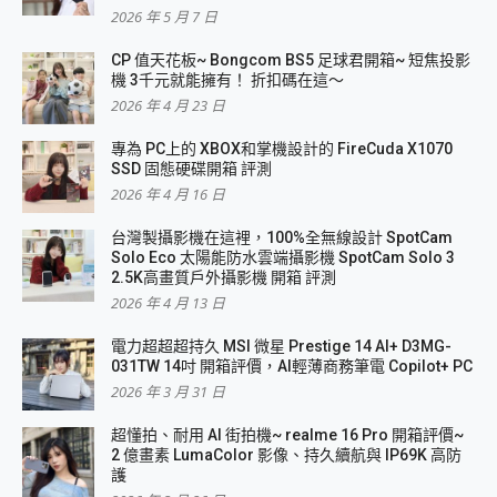
2026 年 5 月 7 日
CP 值天花板~ Bongcom BS5 足球君開箱~ 短焦投影
機 3千元就能擁有！ 折扣碼在這～
2026 年 4 月 23 日
專為 PC上的 XBOX和掌機設計的 FireCuda X1070
SSD 固態硬碟開箱 評測
2026 年 4 月 16 日
台灣製攝影機在這裡，100%全無線設計 SpotCam
Solo Eco 太陽能防水雲端攝影機 SpotCam Solo 3
2.5K高畫質戶外攝影機 開箱 評測
2026 年 4 月 13 日
電力超超超持久 MSI 微星 Prestige 14 AI+ D3MG-
031TW 14吋 開箱評價，AI輕薄商務筆電 Copilot+ PC
2026 年 3 月 31 日
超懂拍、耐用 AI 街拍機~ realme 16 Pro 開箱評價~
2 億畫素 LumaColor 影像、持久續航與 IP69K 高防
護