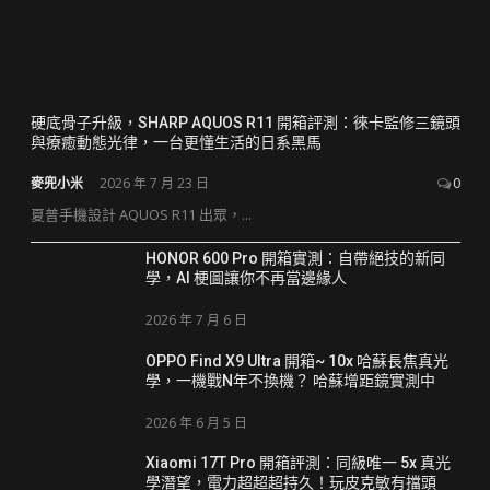
硬底骨子升級，SHARP AQUOS R11 開箱評測：徠卡監修三鏡頭
與療癒動態光律，一台更懂生活的日系黑馬
麥兜小米
2026 年 7 月 23 日
0
夏普手機設計 AQUOS R11 出眾，...
HONOR 600 Pro 開箱實測：自帶絕技的新同
學，AI 梗圖讓你不再當邊緣人
2026 年 7 月 6 日
OPPO Find X9 Ultra 開箱~ 10x 哈蘇長焦真光
學，一機戰N年不換機？ 哈蘇增距鏡實測中
2026 年 6 月 5 日
Xiaomi 17T Pro 開箱評測：同級唯一 5x 真光
學潛望，電力超超超持久！玩皮克敏有擋頭