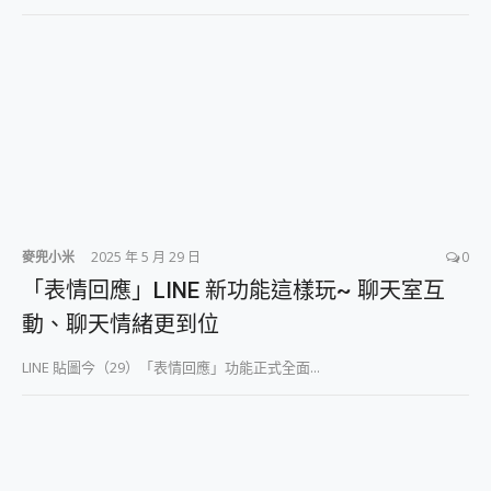
2億 APO蔡司長焦神機降臨~ vivo X200 Pro、vivo X200 就是這麼好拍
EaseUS Vocal Remover 免費線上去聲器一鍵去除人聲 人聲 音樂分離 2024 消除人聲推薦
3 個超值 MHN 飛人工具分享~~ iToolab AnyGo 魔物獵人 Now飛人 ios教學 不出門也可以到處走
Locawhere AnyTo 寶可夢飛人 AnyTo 不出門也可以飛遍全世界
小體積 40000mAh 超大容量 一次充5個設備 充好充滿 CUKTECH 酷態科 300W 微型充電站 開箱 評測
97.3% 恢復率，資料救援就是這麼簡單 EaseUS Data Recovery Wizard Free 18.0.0 業界最好的資料救援軟體
磁碟系統大風吹 有了 磁碟管理程式 EaseUS Partition Master 就是這麼簡單
全新 SONY Xperia 1 VI 開箱! 相機實測! 長焦覆蓋更遠更清晰、2日長續航、頂尖影音娛樂效能~
Xiaomi 14 Ultra 開箱 評測~ 有深度的 Leica 影像旗艦手機! 加碼小旗艦 Xiaomi 14 開箱 評測
vivo TWS 3e 真無線藍牙耳機智慧降噪升級、音質明亮溫潤，並支援雙設備連接~
麥兜小米
2025 年 5 月 29 日
0
MSI Claw 掌機專屬配件包 來囉 完美保護 MSI Claw A1M-026TW 電競掌機
人像旗艦 vivo V30 系列 開箱 評測! 首搭蔡司光學鏡頭、攝影棚級柔光環、拍攝功能最好玩的美拍神機 vivo V30 Pro
「表情回應」LINE 新功能這樣玩~ 聊天室互
多個願望一次滿足 超強散熱 微星 MSI Claw A1M-026TW 電競掌機 開箱 評測
動、聊天情緒更到位
一吸完美對位 擁有超強吸力與超好用的隱磁支架 O-ONE MAG 最會吸的行動電源 開箱 評測
Motorola edge 70 pro 及 moto g37 power上市，登錄在送飛利浦氣炸鍋
LINE 貼圖今（29）「表情回應」功能正式全面...
近八千元的 Soundcore Liberty 5 Pro Max，有螢幕的耳機會是智商稅嗎?
ASUS Pad 全面應援 Me Time，加碼愛奇藝黃金雙周卡體驗，專案價最低 NT$0 起
榮耀 HONOR 600 Pro x MOLLY Limited Edition 限量版開賣，攜手味全龍進駐大巨蛋萬人盛典