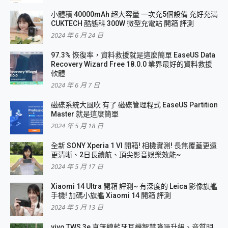
小體積 40000mAh 超大容量 一次充5個設備 充好充滿
CUKTECH 酷態科 300W 微型充電站 開箱 評測
2024 年 6 月 24 日
97.3% 恢復率，資料救援就是這麼簡單 EaseUS Data
Recovery Wizard Free 18.0.0 業界最好的資料救援
軟體
2024 年 6 月 7 日
磁碟系統大風吹 有了 磁碟管理程式 EaseUS Partition
Master 就是這麼簡單
2024 年 5 月 18 日
全新 SONY Xperia 1 VI 開箱! 相機實測! 長焦覆蓋更遠
更清晰、2日長續航、頂尖影音娛樂效能~
2024 年 5 月 17 日
Xiaomi 14 Ultra 開箱 評測~ 有深度的 Leica 影像旗艦
手機! 加碼小旗艦 Xiaomi 14 開箱 評測
2024 年 5 月 13 日
vivo TWS 3e 真無線藍牙耳機智慧降噪升級、音質明