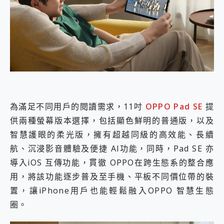
外型超吸晴~ 給您絕佳操控體驗 GravaStar Mercury K1 系列 異星機械鍵盤與 Mercury X 系列 輕量無線電競滑鼠 開箱 評測
開箱~變身「蜘蛛人」椅子軍師！MSI MPG 491CQP QD-OLED 超寬曲面電競螢幕，多工辦公、爽度滿滿的終極桌面體驗
iPhone 17 系列 有認證的防護來囉！ imos 首家導入 UL MCV 行銷宣告驗證的手機配件品牌
DJI Osmo Pocket 3 爽爽帶回家 歡慶 EaseUS 21 週年到來，「Slogan 海報徵稿活動」好康大放送
小巧好吸不擋鏡頭 有Qi2認證的 ONPRO MagReact MXs2 5000mAh薄型磁吸無線急速行動電源 開箱 評測
會走動的冷暖氣 SONY REON POCKET PRO 穿戴式智慧冷暖調溫裝置 開箱 評測
寶可夢飛人外掛iToolab AnyGo全新升級，GO Fest 五折優惠嗨翻天！支援 iOS/Android！
百倍變焦實測~ vivo X200 Pro 與 S25 Ultra 誰能滿足全場景拍攝需求？
超好用的 PLAUD NotePin AI 智慧錄音膠囊~ 您的AI 秘書已上線 每月免費送你 300分鐘轉寫
COMPUTEX 2025 來囉！AGI亞奇雷 AI・Gaming・創作儲存方案登場，趕快來AGI亞奇雷挑戰任務抽 PS5！
為滿足不同用戶的閱讀需求，11吋
OPPO Pad SE
提
自帶線的 有線無線都能充 ONPRO MagReact M5 10000mAh 5合1 磁吸無線急速行動電源 開箱 評測
供兩種螢幕版本選擇，包括顯色鮮明的普通版，以及
飛利浦 JS7310 ⚡【電急便｜行動儲能救車電源】 可靠的旅行夥伴！帶給您優異的安全性與強大供電效能
智慧護眼的柔光版，擁有超越同級的高效能、長續
是螢幕也是電視! 一機超多用途「MSI微星 Modern MD272UPSW 27型」 4K IPS 輕薄商用智慧聯網螢幕 開箱 評測
您的專屬AI 助手 Yoga Slim 7 Aura Edition 觸控AI筆電 開箱 評測
航、沉浸影音體驗及便捷 AI功能，同時，Pad SE 亦
realme 14 Pro 超硬軍規、冰感變色實測，realme 14 5G 遊戲戰鬥值爆表，效能x娛樂全都要！
導入iOS 互傳功能，貫徹 OPPO在跨生態系的整合應
iPhone、Apple Watch、AirPods耳機 三個設備充電一起搞定 ONPRO MagReact™ M3 3 in 1可攜摺疊無線充電器 開箱 評測
用，將該功能逐步普及至手機、平板不同價位帶的裝
動靜皆宜「HUAWEI FreeArc」開放式耳掛耳機，無感配戴! 超穩超服貼，音質、通話也很優質
好玩好拍 vivo V50 ~ 口袋裡的 Zeiss 潮流攝影棚!
置，讓iPhone用戶也能輕鬆融入OPPO 智慧生態
25種洗烘模式一機搞定! Roborock 衣莉莎白 H1 Neo分子篩洗脫烘 AI 滾筒洗衣機
圈。
給 MSI Claw 系列電競掌機 最完美的家 MSI Nest Docking Station 掌機專屬擴充底座 開箱 評測
B&O 精品級音響! Home+ 中嘉寬頻 SoundBox 劇院串流盒 開箱 評測