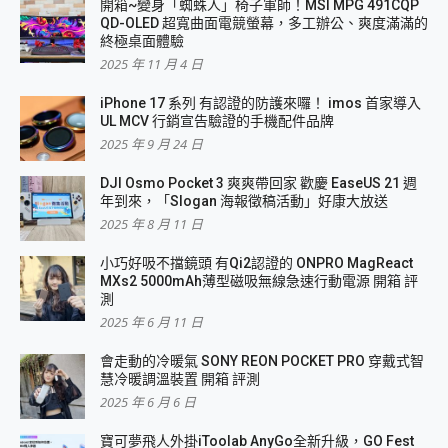
開箱~變身「蜘蛛人」椅子軍師！MSI MPG 491CQP
QD-OLED 超寬曲面電競螢幕，多工辦公、爽度滿滿的
終極桌面體驗
2025 年 11 月 4 日
iPhone 17 系列 有認證的防護來囉！ imos 首家導入
UL MCV 行銷宣告驗證的手機配件品牌
2025 年 9 月 24 日
DJI Osmo Pocket 3 爽爽帶回家 歡慶 EaseUS 21 週
年到來，「Slogan 海報徵稿活動」好康大放送
2025 年 8 月 11 日
小巧好吸不擋鏡頭 有Qi2認證的 ONPRO MagReact
MXs2 5000mAh薄型磁吸無線急速行動電源 開箱 評
測
2025 年 6 月 11 日
會走動的冷暖氣 SONY REON POCKET PRO 穿戴式智
慧冷暖調溫裝置 開箱 評測
2025 年 6 月 6 日
寶可夢飛人外掛iToolab AnyGo全新升級，GO Fest