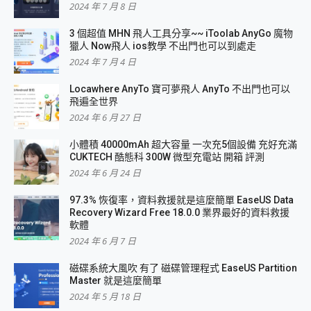
2024 年 7 月 8 日
3 個超值 MHN 飛人工具分享~~ iToolab AnyGo 魔物
獵人 Now飛人 ios教學 不出門也可以到處走
2024 年 7 月 4 日
Locawhere AnyTo 寶可夢飛人 AnyTo 不出門也可以
飛遍全世界
2024 年 6 月 27 日
小體積 40000mAh 超大容量 一次充5個設備 充好充滿
CUKTECH 酷態科 300W 微型充電站 開箱 評測
2024 年 6 月 24 日
97.3% 恢復率，資料救援就是這麼簡單 EaseUS Data
Recovery Wizard Free 18.0.0 業界最好的資料救援
軟體
2024 年 6 月 7 日
磁碟系統大風吹 有了 磁碟管理程式 EaseUS Partition
Master 就是這麼簡單
2024 年 5 月 18 日