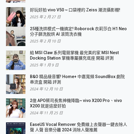
好玩好拍 vivo V50 ~ 口袋裡的 Zeiss 潮流攝影棚!
2025 年 2 月 27 日
25種洗烘模式一機搞定! Roborock 衣莉莎白 H1 Neo
分子篩洗脫烘 AI 滾筒洗衣機
2025 年 2 月 10 日
給 MSI Claw 系列電競掌機 最完美的家 MSI Nest
Docking Station 掌機專屬擴充底座 開箱 評測
2025 年 1 月 9 日
B&O 精品級音響! Home+ 中嘉寬頻 SoundBox 劇院
串流盒 開箱 評測
2024 年 12 月 10 日
2億 APO蔡司長焦神機降臨~ vivo X200 Pro、vivo
X200 就是這麼好拍
2024 年 11 月 25 日
EaseUS Vocal Remover 免費線上去聲器一鍵去除人
聲 人聲 音樂分離 2024 消除人聲推薦