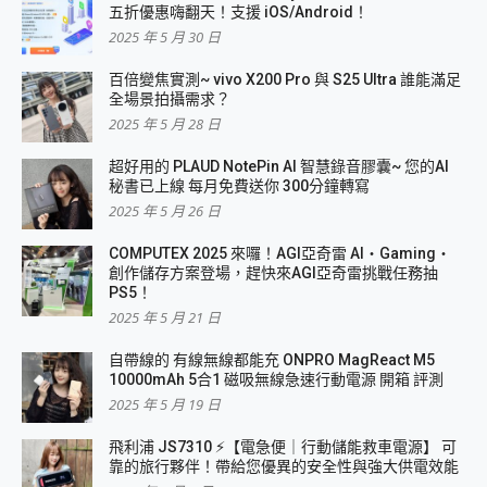
五折優惠嗨翻天！支援 iOS/Android！
2025 年 5 月 30 日
百倍變焦實測~ vivo X200 Pro 與 S25 Ultra 誰能滿足
全場景拍攝需求？
2025 年 5 月 28 日
超好用的 PLAUD NotePin AI 智慧錄音膠囊~ 您的AI
秘書已上線 每月免費送你 300分鐘轉寫
2025 年 5 月 26 日
COMPUTEX 2025 來囉！AGI亞奇雷 AI・Gaming・
創作儲存方案登場，趕快來AGI亞奇雷挑戰任務抽
PS5！
2025 年 5 月 21 日
自帶線的 有線無線都能充 ONPRO MagReact M5
10000mAh 5合1 磁吸無線急速行動電源 開箱 評測
2025 年 5 月 19 日
飛利浦 JS7310 ⚡【電急便｜行動儲能救車電源】 可
靠的旅行夥伴！帶給您優異的安全性與強大供電效能