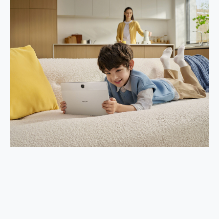
2億 APO蔡司長焦神機降臨~ vivo X200 Pro、vivo X200 就是這麼好拍
EaseUS Vocal Remover 免費線上去聲器一鍵去除人聲 人聲 音樂分離 2024 消除人聲推薦
3 個超值 MHN 飛人工具分享~~ iToolab AnyGo 魔物獵人 Now飛人 ios教學 不出門也可以到處走
Locawhere AnyTo 寶可夢飛人 AnyTo 不出門也可以飛遍全世界
小體積 40000mAh 超大容量 一次充5個設備 充好充滿 CUKTECH 酷態科 300W 微型充電站 開箱 評測
97.3% 恢復率，資料救援就是這麼簡單 EaseUS Data Recovery Wizard Free 18.0.0 業界最好的資料救援軟體
磁碟系統大風吹 有了 磁碟管理程式 EaseUS Partition Master 就是這麼簡單
全新 SONY Xperia 1 VI 開箱! 相機實測! 長焦覆蓋更遠更清晰、2日長續航、頂尖影音娛樂效能~
Xiaomi 14 Ultra 開箱 評測~ 有深度的 Leica 影像旗艦手機! 加碼小旗艦 Xiaomi 14 開箱 評測
vivo TWS 3e 真無線藍牙耳機智慧降噪升級、音質明亮溫潤，並支援雙設備連接~
MSI Claw 掌機專屬配件包 來囉 完美保護 MSI Claw A1M-026TW 電競掌機
人像旗艦 vivo V30 系列 開箱 評測! 首搭蔡司光學鏡頭、攝影棚級柔光環、拍攝功能最好玩的美拍神機 vivo V30 Pro
多個願望一次滿足 超強散熱 微星 MSI Claw A1M-026TW 電競掌機 開箱 評測
一吸完美對位 擁有超強吸力與超好用的隱磁支架 O-ONE MAG 最會吸的行動電源 開箱 評測
Motorola edge 70 pro 及 moto g37 power上市，登錄在送飛利浦氣炸鍋
近八千元的 Soundcore Liberty 5 Pro Max，有螢幕的耳機會是智商稅嗎?
ASUS Pad 全面應援 Me Time，加碼愛奇藝黃金雙周卡體驗，專案價最低 NT$0 起
榮耀 HONOR 600 Pro x MOLLY Limited Edition 限量版開賣，攜手味全龍進駐大巨蛋萬人盛典