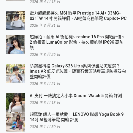
2026 年 4 月 13 日
電力超超超持久 MSI 微星 Prestige 14 AI+ D3MG-
031TW 14吋 開箱評價，AI輕薄商務筆電 Copilot+ PC
2026 年 3 月 31 日
超懂拍、耐用 AI 街拍機~ realme 16 Pro 開箱評價~
2 億畫素 LumaColor 影像、持久續航與 IP69K 高防
護
2026 年 3 月 26 日
防窺黑科技 Galaxy S26 Ultra系列保護貼怎麼選？
imos AR 低反光玻璃、藍寶石鏡頭貼與軍規防摔殼完
整開箱評價
2026 年 3 月 21 日
AI 支付 一錶搞定大小事 Xiaomi Watch 5 開箱 評測
2026 年 3 月 13 日
超驚艷 讓人一眼就愛上 LENOVO 聯想 Yoga Book 9
14吋 AI輕薄筆電 開箱 評測
2026 年 1 月 30 日