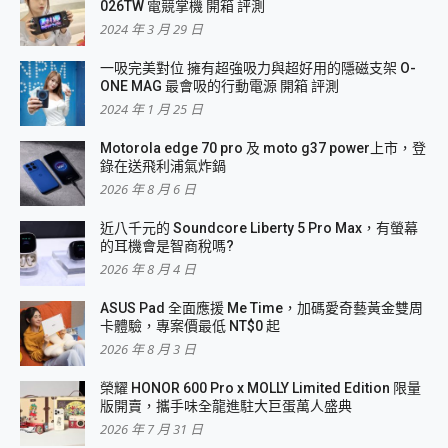
026TW 電競掌機 開箱 評測
2024 年 3 月 29 日
一吸完美對位 擁有超強吸力與超好用的隱磁支架 O-
ONE MAG 最會吸的行動電源 開箱 評測
2024 年 1 月 25 日
Motorola edge 70 pro 及 moto g37 power上市，登
錄在送飛利浦氣炸鍋
2026 年 8 月 6 日
近八千元的 Soundcore Liberty 5 Pro Max，有螢幕
的耳機會是智商稅嗎?
2026 年 8 月 4 日
ASUS Pad 全面應援 Me Time，加碼愛奇藝黃金雙周
卡體驗，專案價最低 NT$0 起
2026 年 8 月 3 日
榮耀 HONOR 600 Pro x MOLLY Limited Edition 限量
版開賣，攜手味全龍進駐大巨蛋萬人盛典
2026 年 7 月 31 日