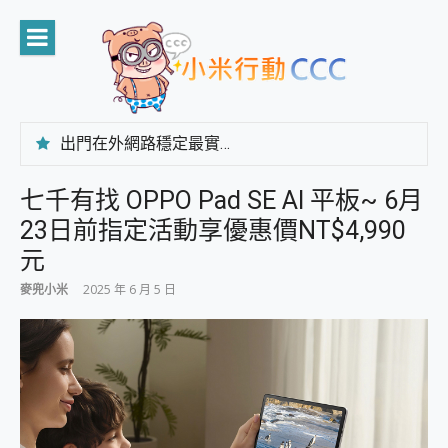
Skip
to
content
出門在外網路穩定最實在 「台灣大哥大」榮獲 4G/5G 在線率全球 NO.3 全台第一與全台六冠王實測心得，走到哪順到哪！
「AUSNAT R1 錄音卡」開箱評測~ 終結會議紀錄地獄，自動生成摘要報告，200+語言翻譯，旅遊最強搭檔。
CP 值天花板~ Bongcom BS5 足球君開箱~ 短焦投影機 3千元就能擁有！ 折扣碼在這～
七千有找 OPPO Pad SE AI 平板~ 6月
專為 PC上的 XBOX和掌機設計的 FireCuda X1070 SSD 固態硬碟開箱 評測
23日前指定活動享優惠價NT$4,990
台灣製攝影機在這裡，100%全無線設計 SpotCam Solo Eco 太陽能防水雲端攝影機 SpotCam Solo 3 2.5K高畫質戶外攝影機 開箱 評測
電力超超超持久 MSI 微星 Prestige 14 AI+ D3MG-031TW 14吋 開箱評價，AI輕薄商務筆電 Copilot+ PC
元
超懂拍、耐用 AI 街拍機~ realme 16 Pro 開箱評價~ 2 億畫素 LumaColor 影像、持久續航與 IP69K 高防護
麥兜小米
2025 年 6 月 5 日
防窺黑科技 Galaxy S26 Ultra系列保護貼怎麼選？imos AR 低反光玻璃、藍寶石鏡頭貼與軍規防摔殼完整開箱評價
AI 支付 一錶搞定大小事 Xiaomi Watch 5 開箱 評測
超驚艷 讓人一眼就愛上 LENOVO 聯想 Yoga Book 9 14吋 AI輕薄筆電 開箱 評測
美到讓人超想擁有 moto pad 60 系列 與 Moto | Swarovski razr 60 冰藍限定版本 開箱 評測
好用的 EaseUS Partition Master 讓您輕鬆的移除與格式化有防寫保護的隨身碟或SD卡
一鍵修復模糊影片、舊照的 AI 好幫手! VideoProc Converter AI 新版全解析 × 年末優惠，一篇全看懂
小朋友才做選擇 投影機 RGB藍牙音響 氛圍情境燈 我通通都要！ Starfish 2 幻彩膠囊投影機｜結合「 智慧投影 & 煥彩流動 」的沈浸式生活新體驗