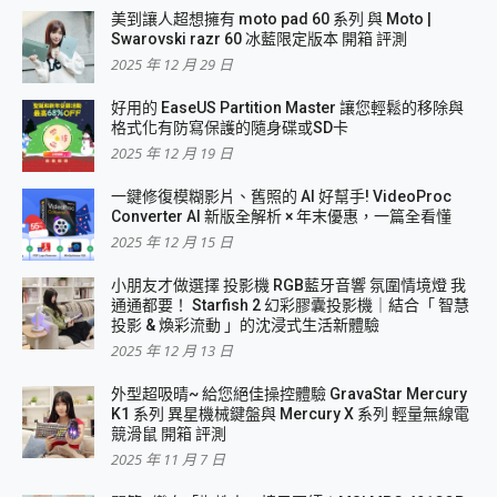
美到讓人超想擁有 moto pad 60 系列 與 Moto |
Swarovski razr 60 冰藍限定版本 開箱 評測
2025 年 12 月 29 日
好用的 EaseUS Partition Master 讓您輕鬆的移除與
格式化有防寫保護的隨身碟或SD卡
2025 年 12 月 19 日
一鍵修復模糊影片、舊照的 AI 好幫手! VideoProc
Converter AI 新版全解析 × 年末優惠，一篇全看懂
2025 年 12 月 15 日
小朋友才做選擇 投影機 RGB藍牙音響 氛圍情境燈 我
通通都要！ Starfish 2 幻彩膠囊投影機｜結合「 智慧
投影 & 煥彩流動 」的沈浸式生活新體驗
2025 年 12 月 13 日
外型超吸晴~ 給您絕佳操控體驗 GravaStar Mercury
K1 系列 異星機械鍵盤與 Mercury X 系列 輕量無線電
競滑鼠 開箱 評測
2025 年 11 月 7 日