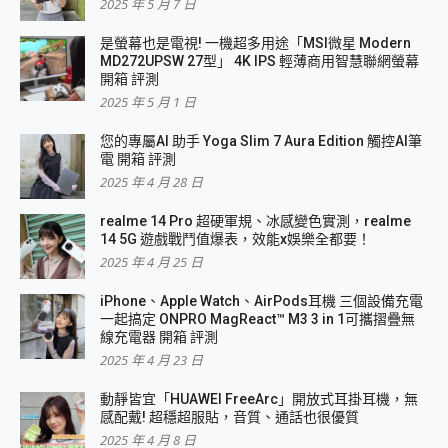
2025 年 5 月 7 日
是螢幕也是電視! 一機超多用途「MSI微星 Modern
MD272UPSW 27型」 4K IPS 輕薄商用智慧聯網螢幕
開箱 評測
2025 年 5 月 1 日
您的專屬AI 助手 Yoga Slim 7 Aura Edition 觸控AI筆
電 開箱 評測
2025 年 4 月 28 日
realme 14 Pro 超硬軍規、冰感變色實測，realme
14 5G 遊戲戰鬥值爆表，效能x娛樂全都要！
2025 年 4 月 25 日
iPhone、Apple Watch、AirPods耳機 三個設備充電
一起搞定 ONPRO MagReact™ M3 3 in 1可攜摺疊無
線充電器 開箱 評測
2025 年 4 月 23 日
動靜皆宜「HUAWEI FreeArc」開放式耳掛耳機，無
感配戴! 超穩超服貼，音質、通話也很優質
2025 年 4 月 8 日