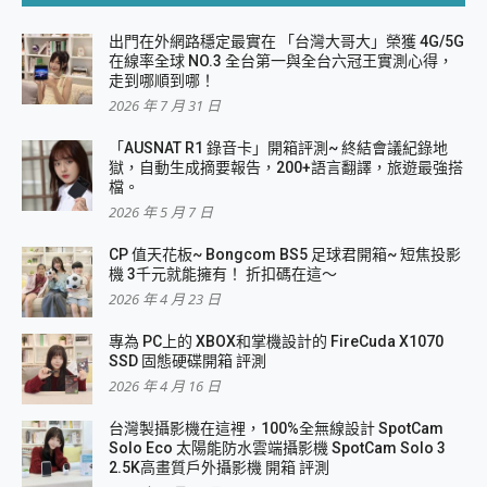
出門在外網路穩定最實在 「台灣大哥大」榮獲 4G/5G
在線率全球 NO.3 全台第一與全台六冠王實測心得，
走到哪順到哪！
2026 年 7 月 31 日
「AUSNAT R1 錄音卡」開箱評測~ 終結會議紀錄地
獄，自動生成摘要報告，200+語言翻譯，旅遊最強搭
檔。
2026 年 5 月 7 日
CP 值天花板~ Bongcom BS5 足球君開箱~ 短焦投影
機 3千元就能擁有！ 折扣碼在這～
2026 年 4 月 23 日
專為 PC上的 XBOX和掌機設計的 FireCuda X1070
SSD 固態硬碟開箱 評測
2026 年 4 月 16 日
台灣製攝影機在這裡，100%全無線設計 SpotCam
Solo Eco 太陽能防水雲端攝影機 SpotCam Solo 3
2.5K高畫質戶外攝影機 開箱 評測