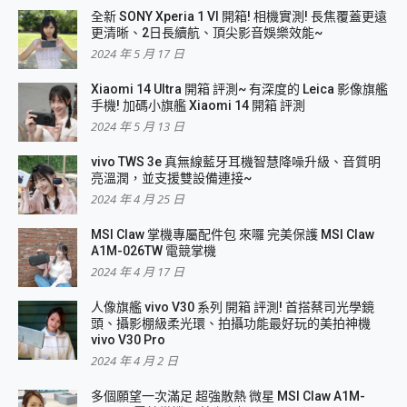
全新 SONY Xperia 1 VI 開箱! 相機實測! 長焦覆蓋更遠
更清晰、2日長續航、頂尖影音娛樂效能~
2024 年 5 月 17 日
Xiaomi 14 Ultra 開箱 評測~ 有深度的 Leica 影像旗艦
手機! 加碼小旗艦 Xiaomi 14 開箱 評測
2024 年 5 月 13 日
vivo TWS 3e 真無線藍牙耳機智慧降噪升級、音質明
亮溫潤，並支援雙設備連接~
2024 年 4 月 25 日
MSI Claw 掌機專屬配件包 來囉 完美保護 MSI Claw
A1M-026TW 電競掌機
2024 年 4 月 17 日
人像旗艦 vivo V30 系列 開箱 評測! 首搭蔡司光學鏡
頭、攝影棚級柔光環、拍攝功能最好玩的美拍神機
vivo V30 Pro
2024 年 4 月 2 日
多個願望一次滿足 超強散熱 微星 MSI Claw A1M-