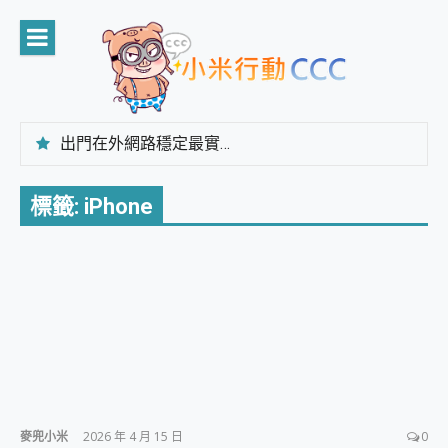
Skip
to
content
出門在外網路穩定最實在 「台灣大哥大」榮獲 4G/5G 在線率全球 NO.3 全台第一與全台六冠王實測心得，走到哪順到哪！
「AUSNAT R1 錄音卡」開箱評測~ 終結會議紀錄地獄，自動生成摘要報告，200+語言翻譯，旅遊最強搭檔。
CP 值天花板~ Bongcom BS5 足球君開箱~ 短焦投影機 3千元就能擁有！ 折扣碼在這～
標籤:
iPhone
專為 PC上的 XBOX和掌機設計的 FireCuda X1070 SSD 固態硬碟開箱 評測
台灣製攝影機在這裡，100%全無線設計 SpotCam Solo Eco 太陽能防水雲端攝影機 SpotCam Solo 3 2.5K高畫質戶外攝影機 開箱 評測
電力超超超持久 MSI 微星 Prestige 14 AI+ D3MG-031TW 14吋 開箱評價，AI輕薄商務筆電 Copilot+ PC
超懂拍、耐用 AI 街拍機~ realme 16 Pro 開箱評價~ 2 億畫素 LumaColor 影像、持久續航與 IP69K 高防護
防窺黑科技 Galaxy S26 Ultra系列保護貼怎麼選？imos AR 低反光玻璃、藍寶石鏡頭貼與軍規防摔殼完整開箱評價
AI 支付 一錶搞定大小事 Xiaomi Watch 5 開箱 評測
超驚艷 讓人一眼就愛上 LENOVO 聯想 Yoga Book 9 14吋 AI輕薄筆電 開箱 評測
美到讓人超想擁有 moto pad 60 系列 與 Moto | Swarovski razr 60 冰藍限定版本 開箱 評測
好用的 EaseUS Partition Master 讓您輕鬆的移除與格式化有防寫保護的隨身碟或SD卡
一鍵修復模糊影片、舊照的 AI 好幫手! VideoProc Converter AI 新版全解析 × 年末優惠，一篇全看懂
小朋友才做選擇 投影機 RGB藍牙音響 氛圍情境燈 我通通都要！ Starfish 2 幻彩膠囊投影機｜結合「 智慧投影 & 煥彩流動 」的沈浸式生活新體驗
麥兜小米
2026 年 4 月 15 日
0