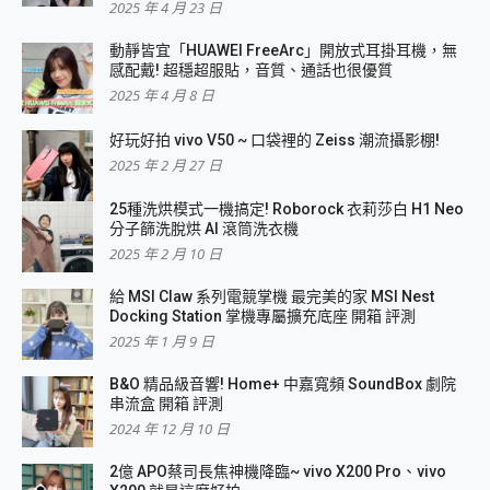
2025 年 4 月 23 日
動靜皆宜「HUAWEI FreeArc」開放式耳掛耳機，無
感配戴! 超穩超服貼，音質、通話也很優質
2025 年 4 月 8 日
好玩好拍 vivo V50 ~ 口袋裡的 Zeiss 潮流攝影棚!
2025 年 2 月 27 日
25種洗烘模式一機搞定! Roborock 衣莉莎白 H1 Neo
分子篩洗脫烘 AI 滾筒洗衣機
2025 年 2 月 10 日
給 MSI Claw 系列電競掌機 最完美的家 MSI Nest
Docking Station 掌機專屬擴充底座 開箱 評測
2025 年 1 月 9 日
B&O 精品級音響! Home+ 中嘉寬頻 SoundBox 劇院
串流盒 開箱 評測
2024 年 12 月 10 日
2億 APO蔡司長焦神機降臨~ vivo X200 Pro、vivo