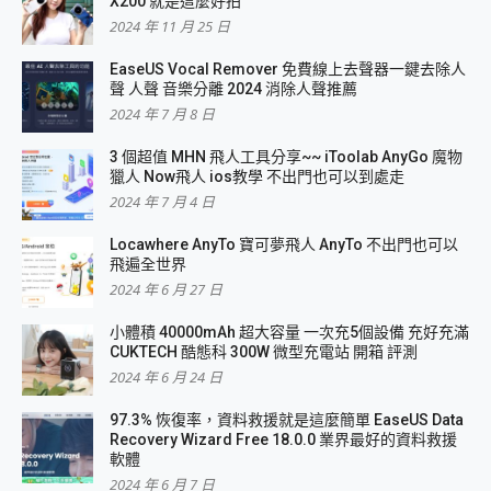
X200 就是這麼好拍
2024 年 11 月 25 日
EaseUS Vocal Remover 免費線上去聲器一鍵去除人
聲 人聲 音樂分離 2024 消除人聲推薦
2024 年 7 月 8 日
3 個超值 MHN 飛人工具分享~~ iToolab AnyGo 魔物
獵人 Now飛人 ios教學 不出門也可以到處走
2024 年 7 月 4 日
Locawhere AnyTo 寶可夢飛人 AnyTo 不出門也可以
飛遍全世界
2024 年 6 月 27 日
小體積 40000mAh 超大容量 一次充5個設備 充好充滿
CUKTECH 酷態科 300W 微型充電站 開箱 評測
2024 年 6 月 24 日
97.3% 恢復率，資料救援就是這麼簡單 EaseUS Data
Recovery Wizard Free 18.0.0 業界最好的資料救援
軟體
2024 年 6 月 7 日