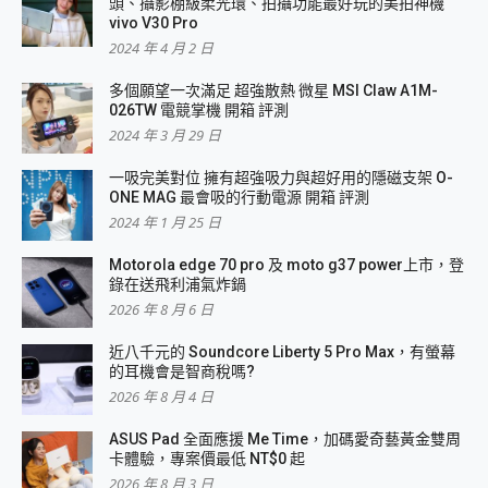
頭、攝影棚級柔光環、拍攝功能最好玩的美拍神機
vivo V30 Pro
2024 年 4 月 2 日
多個願望一次滿足 超強散熱 微星 MSI Claw A1M-
026TW 電競掌機 開箱 評測
2024 年 3 月 29 日
一吸完美對位 擁有超強吸力與超好用的隱磁支架 O-
ONE MAG 最會吸的行動電源 開箱 評測
2024 年 1 月 25 日
Motorola edge 70 pro 及 moto g37 power上市，登
錄在送飛利浦氣炸鍋
2026 年 8 月 6 日
近八千元的 Soundcore Liberty 5 Pro Max，有螢幕
的耳機會是智商稅嗎?
2026 年 8 月 4 日
ASUS Pad 全面應援 Me Time，加碼愛奇藝黃金雙周
卡體驗，專案價最低 NT$0 起
2026 年 8 月 3 日