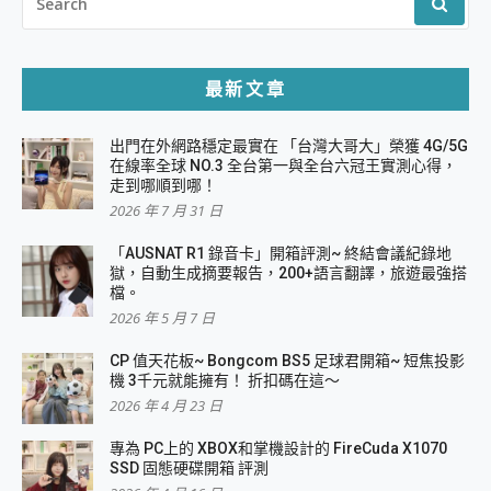
FOR:
最新文章
出門在外網路穩定最實在 「台灣大哥大」榮獲 4G/5G
在線率全球 NO.3 全台第一與全台六冠王實測心得，
走到哪順到哪！
2026 年 7 月 31 日
「AUSNAT R1 錄音卡」開箱評測~ 終結會議紀錄地
獄，自動生成摘要報告，200+語言翻譯，旅遊最強搭
檔。
2026 年 5 月 7 日
CP 值天花板~ Bongcom BS5 足球君開箱~ 短焦投影
機 3千元就能擁有！ 折扣碼在這～
2026 年 4 月 23 日
專為 PC上的 XBOX和掌機設計的 FireCuda X1070
SSD 固態硬碟開箱 評測