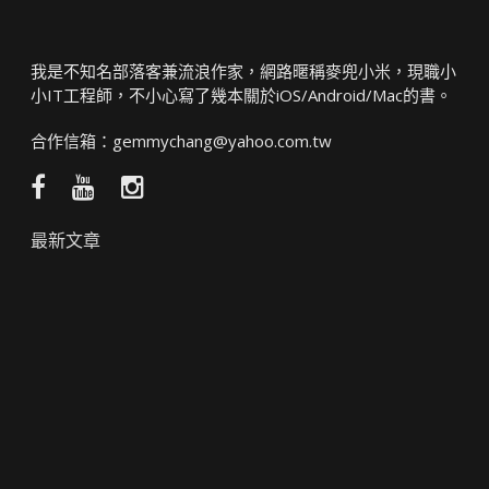
我是不知名部落客兼流浪作家，網路暱稱麥兜小米，現職小
小IT工程師，不小心寫了幾本關於iOS/Android/Mac的書。
合作信箱：
gemmychang@yahoo.com.tw
Facebook
YouTube
Instagram
粉
頻
絲
道
最新文章
團