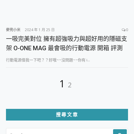
麥兜小米
2024 年 1 月 25 日
0
一吸完美對位 擁有超強吸力與超好用的隱磁支
架 O-ONE MAG 最會吸的行動電源 開箱 評測
行動電源借我一下吧？？好哦~~沒問題~~你有 i...
文
Page
Page
1
2
章
分
頁
搜尋文章
SEARCH