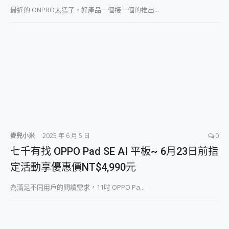
2億 APO蔡司長焦神機降臨~ vivo X200 Pro、vivo X200 就是這麼好拍
最近的 ONPRO太猛了，好產品一個接一個的推出...
EaseUS Vocal Remover 免費線上去聲器一鍵去除人聲 人聲 音樂分離 2024 消除人聲推薦
3 個超值 MHN 飛人工具分享~~ iToolab AnyGo 魔物獵人 Now飛人 ios教學 不出門也可以到處走
Locawhere AnyTo 寶可夢飛人 AnyTo 不出門也可以飛遍全世界
小體積 40000mAh 超大容量 一次充5個設備 充好充滿 CUKTECH 酷態科 300W 微型充電站 開箱 評測
97.3% 恢復率，資料救援就是這麼簡單 EaseUS Data Recovery Wizard Free 18.0.0 業界最好的資料救援軟體
磁碟系統大風吹 有了 磁碟管理程式 EaseUS Partition Master 就是這麼簡單
全新 SONY Xperia 1 VI 開箱! 相機實測! 長焦覆蓋更遠更清晰、2日長續航、頂尖影音娛樂效能~
Xiaomi 14 Ultra 開箱 評測~ 有深度的 Leica 影像旗艦手機! 加碼小旗艦 Xiaomi 14 開箱 評測
vivo TWS 3e 真無線藍牙耳機智慧降噪升級、音質明亮溫潤，並支援雙設備連接~
MSI Claw 掌機專屬配件包 來囉 完美保護 MSI Claw A1M-026TW 電競掌機
人像旗艦 vivo V30 系列 開箱 評測! 首搭蔡司光學鏡頭、攝影棚級柔光環、拍攝功能最好玩的美拍神機 vivo V30 Pro
麥兜小米
2025 年 6 月 5 日
0
多個願望一次滿足 超強散熱 微星 MSI Claw A1M-026TW 電競掌機 開箱 評測
七千有找 OPPO Pad SE AI 平板~ 6月23日前指
一吸完美對位 擁有超強吸力與超好用的隱磁支架 O-ONE MAG 最會吸的行動電源 開箱 評測
定活動享優惠價NT$4,990元
Motorola edge 70 pro 及 moto g37 power上市，登錄在送飛利浦氣炸鍋
近八千元的 Soundcore Liberty 5 Pro Max，有螢幕的耳機會是智商稅嗎?
為滿足不同用戶的閱讀需求，11吋 OPPO Pa...
ASUS Pad 全面應援 Me Time，加碼愛奇藝黃金雙周卡體驗，專案價最低 NT$0 起
榮耀 HONOR 600 Pro x MOLLY Limited Edition 限量版開賣，攜手味全龍進駐大巨蛋萬人盛典