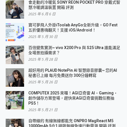
會走動的冷暖氣 SONY REON POCKET PRO 穿戴式智
慧冷暖調溫裝置 開箱 評測
2025 年 6 月 6 日
寶可夢飛人外掛iToolab AnyGo全新升級，GO Fest
五折優惠嗨翻天！支援 iOS/Android！
2025 年 5 月 30 日
百倍變焦實測~ vivo X200 Pro 與 S25 Ultra 誰能滿足
全場景拍攝需求？
2025 年 5 月 28 日
超好用的 PLAUD NotePin AI 智慧錄音膠囊~ 您的AI
秘書已上線 每月免費送你 300分鐘轉寫
2025 年 5 月 26 日
COMPUTEX 2025 來囉！AGI亞奇雷 AI・Gaming・
創作儲存方案登場，趕快來AGI亞奇雷挑戰任務抽
PS5！
2025 年 5 月 21 日
自帶線的 有線無線都能充 ONPRO MagReact M5
10000mAh 5合1 磁吸無線急速行動電源 開箱 評測