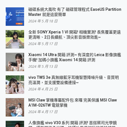
磁碟系統大風吹 有了 磁碟管理程式 EaseUS Partition
Master 就是這麼簡單
2024 年 5 月 18 日
全新 SONY Xperia 1 VI 開箱! 相機實測! 長焦覆蓋更遠
更清晰、2日長續航、頂尖影音娛樂效能~
2024 年 5 月 17 日
Xiaomi 14 Ultra 開箱 評測~ 有深度的 Leica 影像旗艦
手機! 加碼小旗艦 Xiaomi 14 開箱 評測
2024 年 5 月 13 日
vivo TWS 3e 真無線藍牙耳機智慧降噪升級、音質明
亮溫潤，並支援雙設備連接~
2024 年 4 月 25 日
MSI Claw 掌機專屬配件包 來囉 完美保護 MSI Claw
A1M-026TW 電競掌機
2024 年 4 月 17 日
人像旗艦 vivo V30 系列 開箱 評測! 首搭蔡司光學鏡