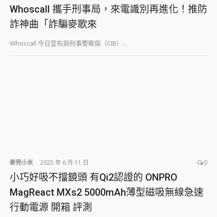
外型超吸晴~ 給您絕佳操控體驗 GravaStar Mercury K1 系列 異星機械鍵盤與 Mercury X 系列 輕量無線電競滑鼠 開箱 評測
Whoscall 攜手刑事局，來電識別再進化！推防
開箱~變身「蜘蛛人」椅子軍師！MSI MPG 491CQP QD-OLED 超寬曲面電競螢幕，多工辦公、爽度滿滿的終極桌面體驗
詐神曲「詐騙麥歌來
iPhone 17 系列 有認證的防護來囉！ imos 首家導入 UL MCV 行銷宣告驗證的手機配件品牌
DJI Osmo Pocket 3 爽爽帶回家 歡慶 EaseUS 21 週年到來，「Slogan 海報徵稿活動」好康大放送
Whoscall 今日宣布與刑事警察局（CIB）...
小巧好吸不擋鏡頭 有Qi2認證的 ONPRO MagReact MXs2 5000mAh薄型磁吸無線急速行動電源 開箱 評測
會走動的冷暖氣 SONY REON POCKET PRO 穿戴式智慧冷暖調溫裝置 開箱 評測
寶可夢飛人外掛iToolab AnyGo全新升級，GO Fest 五折優惠嗨翻天！支援 iOS/Android！
百倍變焦實測~ vivo X200 Pro 與 S25 Ultra 誰能滿足全場景拍攝需求？
超好用的 PLAUD NotePin AI 智慧錄音膠囊~ 您的AI 秘書已上線 每月免費送你 300分鐘轉寫
COMPUTEX 2025 來囉！AGI亞奇雷 AI・Gaming・創作儲存方案登場，趕快來AGI亞奇雷挑戰任務抽 PS5！
自帶線的 有線無線都能充 ONPRO MagReact M5 10000mAh 5合1 磁吸無線急速行動電源 開箱 評測
飛利浦 JS7310 ⚡【電急便｜行動儲能救車電源】 可靠的旅行夥伴！帶給您優異的安全性與強大供電效能
是螢幕也是電視! 一機超多用途「MSI微星 Modern MD272UPSW 27型」 4K IPS 輕薄商用智慧聯網螢幕 開箱 評測
您的專屬AI 助手 Yoga Slim 7 Aura Edition 觸控AI筆電 開箱 評測
realme 14 Pro 超硬軍規、冰感變色實測，realme 14 5G 遊戲戰鬥值爆表，效能x娛樂全都要！
iPhone、Apple Watch、AirPods耳機 三個設備充電一起搞定 ONPRO MagReact™ M3 3 in 1可攜摺疊無線充電器 開箱 評測
麥兜小米
2025 年 6 月 11 日
0
動靜皆宜「HUAWEI FreeArc」開放式耳掛耳機，無感配戴! 超穩超服貼，音質、通話也很優質
小巧好吸不擋鏡頭 有Qi2認證的 ONPRO
好玩好拍 vivo V50 ~ 口袋裡的 Zeiss 潮流攝影棚!
MagReact MXs2 5000mAh薄型磁吸無線急速
25種洗烘模式一機搞定! Roborock 衣莉莎白 H1 Neo分子篩洗脫烘 AI 滾筒洗衣機
給 MSI Claw 系列電競掌機 最完美的家 MSI Nest Docking Station 掌機專屬擴充底座 開箱 評測
行動電源 開箱 評測
B&O 精品級音響! Home+ 中嘉寬頻 SoundBox 劇院串流盒 開箱 評測