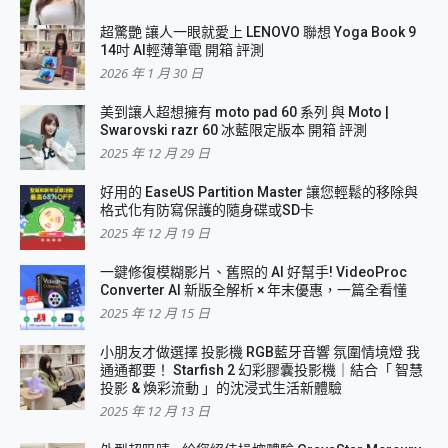
超驚艷 讓人一眼就愛上 LENOVO 聯想 Yoga Book 9
14吋 AI輕薄筆電 開箱 評測
2026 年 1 月 30 日
美到讓人超想擁有 moto pad 60 系列 與 Moto |
Swarovski razr 60 冰藍限定版本 開箱 評測
2025 年 12 月 29 日
好用的 EaseUS Partition Master 讓您輕鬆的移除與
格式化有防寫保護的隨身碟或SD卡
2025 年 12 月 19 日
一鍵修復模糊影片、舊照的 AI 好幫手! VideoProc
Converter AI 新版全解析 × 年末優惠，一篇全看懂
2025 年 12 月 15 日
小朋友才做選擇 投影機 RGB藍牙音響 氛圍情境燈 我
通通都要！ Starfish 2 幻彩膠囊投影機｜結合「 智慧
投影 & 煥彩流動 」的沈浸式生活新體驗
2025 年 12 月 13 日