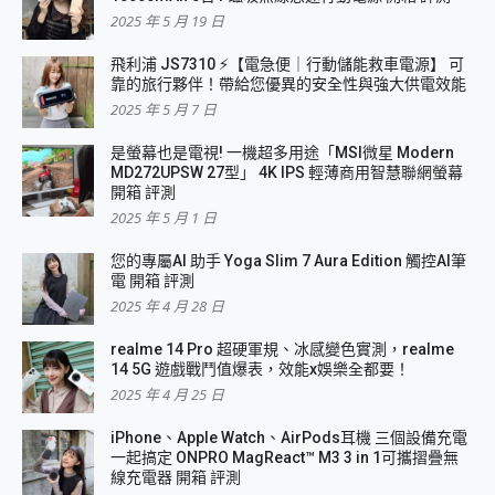
2025 年 5 月 19 日
飛利浦 JS7310 ⚡【電急便｜行動儲能救車電源】 可
靠的旅行夥伴！帶給您優異的安全性與強大供電效能
2025 年 5 月 7 日
是螢幕也是電視! 一機超多用途「MSI微星 Modern
MD272UPSW 27型」 4K IPS 輕薄商用智慧聯網螢幕
開箱 評測
2025 年 5 月 1 日
您的專屬AI 助手 Yoga Slim 7 Aura Edition 觸控AI筆
電 開箱 評測
2025 年 4 月 28 日
realme 14 Pro 超硬軍規、冰感變色實測，realme
14 5G 遊戲戰鬥值爆表，效能x娛樂全都要！
2025 年 4 月 25 日
iPhone、Apple Watch、AirPods耳機 三個設備充電
一起搞定 ONPRO MagReact™ M3 3 in 1可攜摺疊無
線充電器 開箱 評測