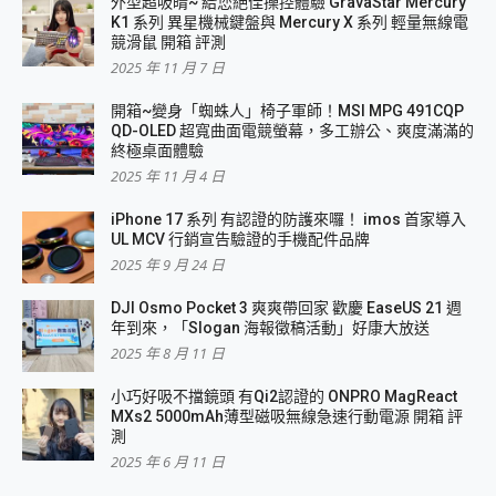
外型超吸晴~ 給您絕佳操控體驗 GravaStar Mercury
K1 系列 異星機械鍵盤與 Mercury X 系列 輕量無線電
競滑鼠 開箱 評測
2025 年 11 月 7 日
開箱~變身「蜘蛛人」椅子軍師！MSI MPG 491CQP
QD-OLED 超寬曲面電競螢幕，多工辦公、爽度滿滿的
終極桌面體驗
2025 年 11 月 4 日
iPhone 17 系列 有認證的防護來囉！ imos 首家導入
UL MCV 行銷宣告驗證的手機配件品牌
2025 年 9 月 24 日
DJI Osmo Pocket 3 爽爽帶回家 歡慶 EaseUS 21 週
年到來，「Slogan 海報徵稿活動」好康大放送
2025 年 8 月 11 日
小巧好吸不擋鏡頭 有Qi2認證的 ONPRO MagReact
MXs2 5000mAh薄型磁吸無線急速行動電源 開箱 評
測
2025 年 6 月 11 日