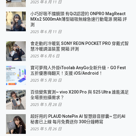
2025 年 8 月 11 日
小巧好吸不擋鏡頭 有Qi2認證的 ONPRO MagReact
MXs2 5000mAh薄型磁吸無線急速行動電源 開箱 評
測
2025 年 6 月 11 日
會走動的冷暖氣 SONY REON POCKET PRO 穿戴式智
慧冷暖調溫裝置 開箱 評測
2025 年 6 月 6 日
寶可夢飛人外掛iToolab AnyGo全新升級，GO Fest
五折優惠嗨翻天！支援 iOS/Android！
2025 年 5 月 30 日
百倍變焦實測~ vivo X200 Pro 與 S25 Ultra 誰能滿足
全場景拍攝需求？
2025 年 5 月 28 日
超好用的 PLAUD NotePin AI 智慧錄音膠囊~ 您的AI
秘書已上線 每月免費送你 300分鐘轉寫
2025 年 5 月 26 日