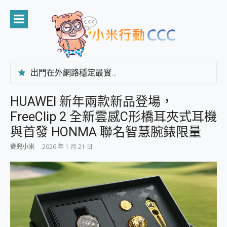
Skip
to
content
出門在外網路穩定最實在 「台灣大哥大」榮獲 4G/5G 在線率全球 NO.3 全台第一與全台六冠王實測心得，走到哪順到哪！
「AUSNAT R1 錄音卡」開箱評測~ 終結會議紀錄地獄，自動生成摘要報告，200+語言翻譯，旅遊最強搭檔。
CP 值天花板~ Bongcom BS5 足球君開箱~ 短焦投影機 3千元就能擁有！ 折扣碼在這～
HUAWEI 新年兩款新品登場，
專為 PC上的 XBOX和掌機設計的 FireCuda X1070 SSD 固態硬碟開箱 評測
FreeClip 2 全新雲感C形橋耳夾式耳機
台灣製攝影機在這裡，100%全無線設計 SpotCam Solo Eco 太陽能防水雲端攝影機 SpotCam Solo 3 2.5K高畫質戶外攝影機 開箱 評測
電力超超超持久 MSI 微星 Prestige 14 AI+ D3MG-031TW 14吋 開箱評價，AI輕薄商務筆電 Copilot+ PC
與首發 HONMA 聯名智慧腕錶限量
超懂拍、耐用 AI 街拍機~ realme 16 Pro 開箱評價~ 2 億畫素 LumaColor 影像、持久續航與 IP69K 高防護
麥兜小米
2026 年 1 月 21 日
防窺黑科技 Galaxy S26 Ultra系列保護貼怎麼選？imos AR 低反光玻璃、藍寶石鏡頭貼與軍規防摔殼完整開箱評價
AI 支付 一錶搞定大小事 Xiaomi Watch 5 開箱 評測
超驚艷 讓人一眼就愛上 LENOVO 聯想 Yoga Book 9 14吋 AI輕薄筆電 開箱 評測
美到讓人超想擁有 moto pad 60 系列 與 Moto | Swarovski razr 60 冰藍限定版本 開箱 評測
好用的 EaseUS Partition Master 讓您輕鬆的移除與格式化有防寫保護的隨身碟或SD卡
一鍵修復模糊影片、舊照的 AI 好幫手! VideoProc Converter AI 新版全解析 × 年末優惠，一篇全看懂
小朋友才做選擇 投影機 RGB藍牙音響 氛圍情境燈 我通通都要！ Starfish 2 幻彩膠囊投影機｜結合「 智慧投影 & 煥彩流動 」的沈浸式生活新體驗