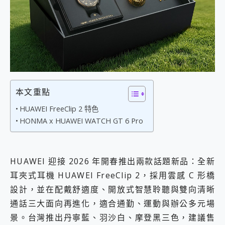
外型超吸晴~ 給您絕佳操控體驗 GravaStar Mercury K1 系列 異星機械鍵盤與 Mercury X 系列 輕量無線電競滑鼠 開箱 評測
開箱~變身「蜘蛛人」椅子軍師！MSI MPG 491CQP QD-OLED 超寬曲面電競螢幕，多工辦公、爽度滿滿的終極桌面體驗
iPhone 17 系列 有認證的防護來囉！ imos 首家導入 UL MCV 行銷宣告驗證的手機配件品牌
DJI Osmo Pocket 3 爽爽帶回家 歡慶 EaseUS 21 週年到來，「Slogan 海報徵稿活動」好康大放送
小巧好吸不擋鏡頭 有Qi2認證的 ONPRO MagReact MXs2 5000mAh薄型磁吸無線急速行動電源 開箱 評測
會走動的冷暖氣 SONY REON POCKET PRO 穿戴式智慧冷暖調溫裝置 開箱 評測
寶可夢飛人外掛iToolab AnyGo全新升級，GO Fest 五折優惠嗨翻天！支援 iOS/Android！
百倍變焦實測~ vivo X200 Pro 與 S25 Ultra 誰能滿足全場景拍攝需求？
超好用的 PLAUD NotePin AI 智慧錄音膠囊~ 您的AI 秘書已上線 每月免費送你 300分鐘轉寫
本文重點
COMPUTEX 2025 來囉！AGI亞奇雷 AI・Gaming・創作儲存方案登場，趕快來AGI亞奇雷挑戰任務抽 PS5！
HUAWEI FreeClip 2 特色
自帶線的 有線無線都能充 ONPRO MagReact M5 10000mAh 5合1 磁吸無線急速行動電源 開箱 評測
HONMA x HUAWEI WATCH GT 6 Pro
飛利浦 JS7310 ⚡【電急便｜行動儲能救車電源】 可靠的旅行夥伴！帶給您優異的安全性與強大供電效能
是螢幕也是電視! 一機超多用途「MSI微星 Modern MD272UPSW 27型」 4K IPS 輕薄商用智慧聯網螢幕 開箱 評測
您的專屬AI 助手 Yoga Slim 7 Aura Edition 觸控AI筆電 開箱 評測
realme 14 Pro 超硬軍規、冰感變色實測，realme 14 5G 遊戲戰鬥值爆表，效能x娛樂全都要！
HUAWEI 迎接 2026 年開春推出兩款話題新品：全新
iPhone、Apple Watch、AirPods耳機 三個設備充電一起搞定 ONPRO MagReact™ M3 3 in 1可攜摺疊無線充電器 開箱 評測
耳夾式耳機 HUAWEI FreeClip 2，採用雲感 C 形橋
動靜皆宜「HUAWEI FreeArc」開放式耳掛耳機，無感配戴! 超穩超服貼，音質、通話也很優質
設計，並在配戴舒適度、開放式智慧聆聽與雙向清晰
好玩好拍 vivo V50 ~ 口袋裡的 Zeiss 潮流攝影棚!
25種洗烘模式一機搞定! Roborock 衣莉莎白 H1 Neo分子篩洗脫烘 AI 滾筒洗衣機
通話三大面向再進化，適合通勤、運動與辦公多元場
給 MSI Claw 系列電競掌機 最完美的家 MSI Nest Docking Station 掌機專屬擴充底座 開箱 評測
景。台灣推出丹寧藍、羽沙白、摩登黑三色，建議售
B&O 精品級音響! Home+ 中嘉寬頻 SoundBox 劇院串流盒 開箱 評測