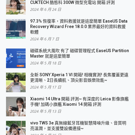
CUKTECH 酷態科 300W 微型充電站 開箱 評測
2024 年 6 月 24 日
97.3% 恢復率，資料救援就是這麼簡單 EaseUS Data
Recovery Wizard Free 18.0.0 業界最好的資料救援
軟體
2024 年 6 月 7 日
磁碟系統大風吹 有了 磁碟管理程式 EaseUS Partition
Master 就是這麼簡單
2024 年 5 月 18 日
全新 SONY Xperia 1 VI 開箱! 相機實測! 長焦覆蓋更遠
更清晰、2日長續航、頂尖影音娛樂效能~
2024 年 5 月 17 日
Xiaomi 14 Ultra 開箱 評測~ 有深度的 Leica 影像旗艦
手機! 加碼小旗艦 Xiaomi 14 開箱 評測
2024 年 5 月 13 日
vivo TWS 3e 真無線藍牙耳機智慧降噪升級、音質明
亮溫潤，並支援雙設備連接~