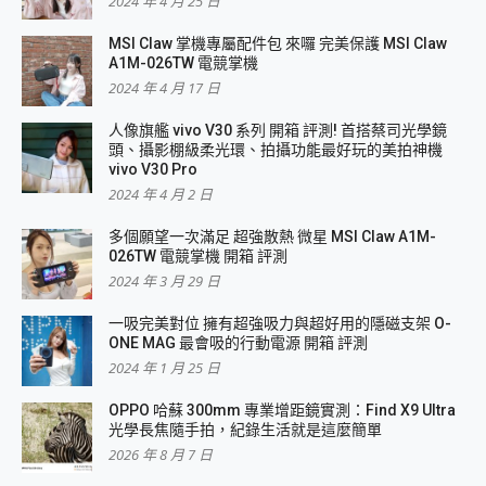
2024 年 4 月 25 日
MSI Claw 掌機專屬配件包 來囉 完美保護 MSI Claw
A1M-026TW 電競掌機
2024 年 4 月 17 日
人像旗艦 vivo V30 系列 開箱 評測! 首搭蔡司光學鏡
頭、攝影棚級柔光環、拍攝功能最好玩的美拍神機
vivo V30 Pro
2024 年 4 月 2 日
多個願望一次滿足 超強散熱 微星 MSI Claw A1M-
026TW 電競掌機 開箱 評測
2024 年 3 月 29 日
一吸完美對位 擁有超強吸力與超好用的隱磁支架 O-
ONE MAG 最會吸的行動電源 開箱 評測
2024 年 1 月 25 日
OPPO 哈蘇 300mm 專業增距鏡實測：Find X9 Ultra
光學長焦隨手拍，紀錄生活就是這麼簡單
2026 年 8 月 7 日