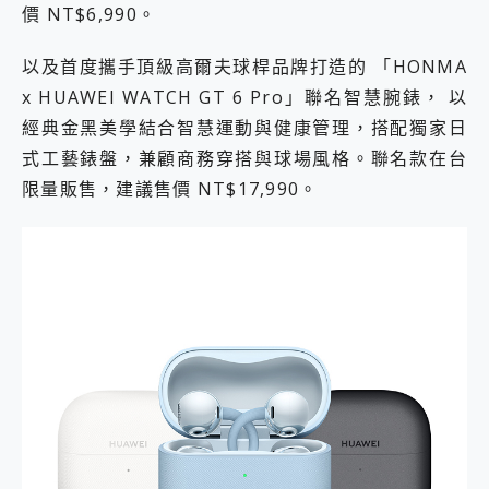
價 NT$6,990。
2億 APO蔡司長焦神機降臨~ vivo X200 Pro、vivo X200 就是這麼好拍
EaseUS Vocal Remover 免費線上去聲器一鍵去除人聲 人聲 音樂分離 2024 消除人聲推薦
以及首度攜手頂級高爾夫球桿品牌打造的 「HONMA
3 個超值 MHN 飛人工具分享~~ iToolab AnyGo 魔物獵人 Now飛人 ios教學 不出門也可以到處走
Locawhere AnyTo 寶可夢飛人 AnyTo 不出門也可以飛遍全世界
x HUAWEI WATCH GT 6 Pro」聯名智慧腕錶， 以
小體積 40000mAh 超大容量 一次充5個設備 充好充滿 CUKTECH 酷態科 300W 微型充電站 開箱 評測
經典金黑美學結合智慧運動與健康管理，搭配獨家日
97.3% 恢復率，資料救援就是這麼簡單 EaseUS Data Recovery Wizard Free 18.0.0 業界最好的資料救援軟體
式工藝錶盤，兼顧商務穿搭與球場風格。聯名款在台
磁碟系統大風吹 有了 磁碟管理程式 EaseUS Partition Master 就是這麼簡單
全新 SONY Xperia 1 VI 開箱! 相機實測! 長焦覆蓋更遠更清晰、2日長續航、頂尖影音娛樂效能~
限量販售，建議售價 NT$17,990。
Xiaomi 14 Ultra 開箱 評測~ 有深度的 Leica 影像旗艦手機! 加碼小旗艦 Xiaomi 14 開箱 評測
vivo TWS 3e 真無線藍牙耳機智慧降噪升級、音質明亮溫潤，並支援雙設備連接~
MSI Claw 掌機專屬配件包 來囉 完美保護 MSI Claw A1M-026TW 電競掌機
人像旗艦 vivo V30 系列 開箱 評測! 首搭蔡司光學鏡頭、攝影棚級柔光環、拍攝功能最好玩的美拍神機 vivo V30 Pro
多個願望一次滿足 超強散熱 微星 MSI Claw A1M-026TW 電競掌機 開箱 評測
一吸完美對位 擁有超強吸力與超好用的隱磁支架 O-ONE MAG 最會吸的行動電源 開箱 評測
OPPO 哈蘇 300mm 專業增距鏡實測：Find X9 Ultra 光學長焦隨手拍，紀錄生活就是這麼簡單
Motorola edge 70 pro 及 moto g37 power上市，登錄在送飛利浦氣炸鍋
近八千元的 Soundcore Liberty 5 Pro Max，有螢幕的耳機會是智商稅嗎?
ASUS Pad 全面應援 Me Time，加碼愛奇藝黃金雙周卡體驗，專案價最低 NT$0 起