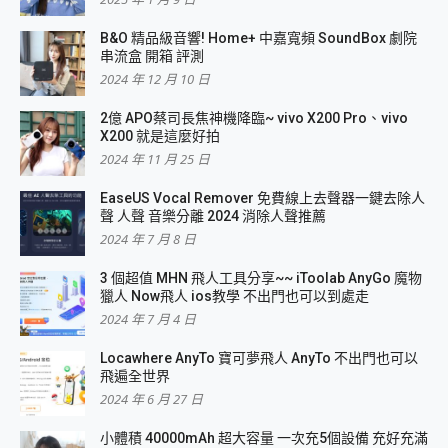
B&O 精品級音響! Home+ 中嘉寬頻 SoundBox 劇院
串流盒 開箱 評測
2024 年 12 月 10 日
2億 APO蔡司長焦神機降臨~ vivo X200 Pro、vivo
X200 就是這麼好拍
2024 年 11 月 25 日
EaseUS Vocal Remover 免費線上去聲器一鍵去除人
聲 人聲 音樂分離 2024 消除人聲推薦
2024 年 7 月 8 日
3 個超值 MHN 飛人工具分享~~ iToolab AnyGo 魔物
獵人 Now飛人 ios教學 不出門也可以到處走
2024 年 7 月 4 日
Locawhere AnyTo 寶可夢飛人 AnyTo 不出門也可以
飛遍全世界
2024 年 6 月 27 日
小體積 40000mAh 超大容量 一次充5個設備 充好充滿