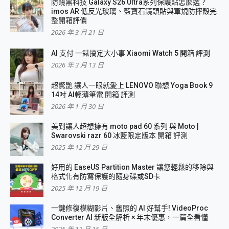
防窺黑科技 Galaxy S26 Ultra系列保護貼怎麼選？
imos AR 低反光玻璃、藍寶石鏡頭貼與軍規防摔殼完
整開箱評價
2026 年 3 月 21 日
AI 支付 一錶搞定大小事 Xiaomi Watch 5 開箱 評測
2026 年 3 月 13 日
超驚艷 讓人一眼就愛上 LENOVO 聯想 Yoga Book 9
14吋 AI輕薄筆電 開箱 評測
2026 年 1 月 30 日
美到讓人超想擁有 moto pad 60 系列 與 Moto |
Swarovski razr 60 冰藍限定版本 開箱 評測
2025 年 12 月 29 日
好用的 EaseUS Partition Master 讓您輕鬆的移除與
格式化有防寫保護的隨身碟或SD卡
2025 年 12 月 19 日
一鍵修復模糊影片、舊照的 AI 好幫手! VideoProc
Converter AI 新版全解析 × 年末優惠，一篇全看懂