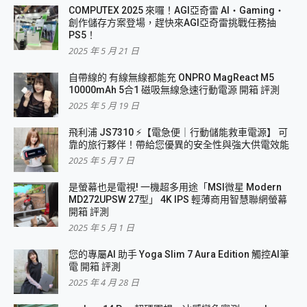
COMPUTEX 2025 來囉！AGI亞奇雷 AI・Gaming・
創作儲存方案登場，趕快來AGI亞奇雷挑戰任務抽
PS5！
2025 年 5 月 21 日
自帶線的 有線無線都能充 ONPRO MagReact M5
10000mAh 5合1 磁吸無線急速行動電源 開箱 評測
2025 年 5 月 19 日
飛利浦 JS7310 ⚡【電急便｜行動儲能救車電源】 可
靠的旅行夥伴！帶給您優異的安全性與強大供電效能
2025 年 5 月 7 日
是螢幕也是電視! 一機超多用途「MSI微星 Modern
MD272UPSW 27型」 4K IPS 輕薄商用智慧聯網螢幕
開箱 評測
2025 年 5 月 1 日
您的專屬AI 助手 Yoga Slim 7 Aura Edition 觸控AI筆
電 開箱 評測
2025 年 4 月 28 日