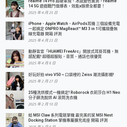
realme 14 Pro 超硬軍規、冰感變色實測，realme
14 5G 遊戲戰鬥值爆表，效能x娛樂全都要！
2025 年 4 月 25 日
iPhone、Apple Watch、AirPods耳機 三個設備充電
一起搞定 ONPRO MagReact™ M3 3 in 1可攜摺疊無
線充電器 開箱 評測
2025 年 4 月 23 日
動靜皆宜「HUAWEI FreeArc」開放式耳掛耳機，無
感配戴! 超穩超服貼，音質、通話也很優質
2025 年 4 月 8 日
好玩好拍 vivo V50 ~ 口袋裡的 Zeiss 潮流攝影棚!
2025 年 2 月 27 日
25種洗烘模式一機搞定! Roborock 衣莉莎白 H1 Neo
分子篩洗脫烘 AI 滾筒洗衣機
2025 年 2 月 10 日
給 MSI Claw 系列電競掌機 最完美的家 MSI Nest
Docking Station 掌機專屬擴充底座 開箱 評測
2025 年 1 月 9 日