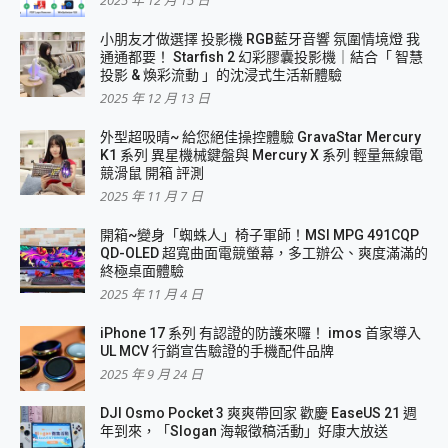
2025 年 12 月 15 日
小朋友才做選擇 投影機 RGB藍牙音響 氛圍情境燈 我
通通都要！ Starfish 2 幻彩膠囊投影機｜結合「 智慧
投影 & 煥彩流動 」的沈浸式生活新體驗
2025 年 12 月 13 日
外型超吸晴~ 給您絕佳操控體驗 GravaStar Mercury
K1 系列 異星機械鍵盤與 Mercury X 系列 輕量無線電
競滑鼠 開箱 評測
2025 年 11 月 7 日
開箱~變身「蜘蛛人」椅子軍師！MSI MPG 491CQP
QD-OLED 超寬曲面電競螢幕，多工辦公、爽度滿滿的
終極桌面體驗
2025 年 11 月 4 日
iPhone 17 系列 有認證的防護來囉！ imos 首家導入
UL MCV 行銷宣告驗證的手機配件品牌
2025 年 9 月 24 日
DJI Osmo Pocket 3 爽爽帶回家 歡慶 EaseUS 21 週
年到來，「Slogan 海報徵稿活動」好康大放送