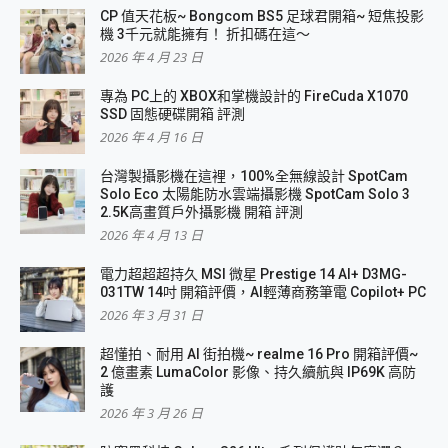
CP 值天花板~ Bongcom BS5 足球君開箱~ 短焦投影
機 3千元就能擁有！ 折扣碼在這～
2026 年 4 月 23 日
專為 PC上的 XBOX和掌機設計的 FireCuda X1070
SSD 固態硬碟開箱 評測
2026 年 4 月 16 日
台灣製攝影機在這裡，100%全無線設計 SpotCam
Solo Eco 太陽能防水雲端攝影機 SpotCam Solo 3
2.5K高畫質戶外攝影機 開箱 評測
2026 年 4 月 13 日
電力超超超持久 MSI 微星 Prestige 14 AI+ D3MG-
031TW 14吋 開箱評價，AI輕薄商務筆電 Copilot+ PC
2026 年 3 月 31 日
超懂拍、耐用 AI 街拍機~ realme 16 Pro 開箱評價~
2 億畫素 LumaColor 影像、持久續航與 IP69K 高防
護
2026 年 3 月 26 日