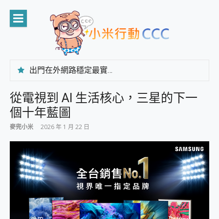
Skip
to
content
出門在外網路穩定最實在 「台灣大哥大」榮獲 4G/5G 在線率全球 NO.3 全台第一與全台六冠王實測心得，走到哪順到哪！
「AUSNAT R1 錄音卡」開箱評測~ 終結會議紀錄地獄，自動生成摘要報告，200+語言翻譯，旅遊最強搭檔。
CP 值天花板~ Bongcom BS5 足球君開箱~ 短焦投影機 3千元就能擁有！ 折扣碼在這～
從電視到 AI 生活核心，三星的下一
專為 PC上的 XBOX和掌機設計的 FireCuda X1070 SSD 固態硬碟開箱 評測
個十年藍圖
台灣製攝影機在這裡，100%全無線設計 SpotCam Solo Eco 太陽能防水雲端攝影機 SpotCam Solo 3 2.5K高畫質戶外攝影機 開箱 評測
電力超超超持久 MSI 微星 Prestige 14 AI+ D3MG-031TW 14吋 開箱評價，AI輕薄商務筆電 Copilot+ PC
麥兜小米
2026 年 1 月 22 日
超懂拍、耐用 AI 街拍機~ realme 16 Pro 開箱評價~ 2 億畫素 LumaColor 影像、持久續航與 IP69K 高防護
防窺黑科技 Galaxy S26 Ultra系列保護貼怎麼選？imos AR 低反光玻璃、藍寶石鏡頭貼與軍規防摔殼完整開箱評價
AI 支付 一錶搞定大小事 Xiaomi Watch 5 開箱 評測
超驚艷 讓人一眼就愛上 LENOVO 聯想 Yoga Book 9 14吋 AI輕薄筆電 開箱 評測
美到讓人超想擁有 moto pad 60 系列 與 Moto | Swarovski razr 60 冰藍限定版本 開箱 評測
好用的 EaseUS Partition Master 讓您輕鬆的移除與格式化有防寫保護的隨身碟或SD卡
一鍵修復模糊影片、舊照的 AI 好幫手! VideoProc Converter AI 新版全解析 × 年末優惠，一篇全看懂
小朋友才做選擇 投影機 RGB藍牙音響 氛圍情境燈 我通通都要！ Starfish 2 幻彩膠囊投影機｜結合「 智慧投影 & 煥彩流動 」的沈浸式生活新體驗