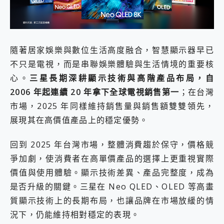
外型超吸晴~ 給您絕佳操控體驗 GravaStar Mercury K1 系列 異星機械鍵盤與 Mercury X 系列 輕量無線電競滑鼠 開箱 評測
開箱~變身「蜘蛛人」椅子軍師！MSI MPG 491CQP QD-OLED 超寬曲面電競螢幕，多工辦公、爽度滿滿的終極桌面體驗
iPhone 17 系列 有認證的防護來囉！ imos 首家導入 UL MCV 行銷宣告驗證的手機配件品牌
DJI Osmo Pocket 3 爽爽帶回家 歡慶 EaseUS 21 週年到來，「Slogan 海報徵稿活動」好康大放送
小巧好吸不擋鏡頭 有Qi2認證的 ONPRO MagReact MXs2 5000mAh薄型磁吸無線急速行動電源 開箱 評測
隨著居家娛樂與數位生活高度融合，智慧顯示器早已
會走動的冷暖氣 SONY REON POCKET PRO 穿戴式智慧冷暖調溫裝置 開箱 評測
不只是電視，而是串聯娛樂體驗與生活情境的重要核
寶可夢飛人外掛iToolab AnyGo全新升級，GO Fest 五折優惠嗨翻天！支援 iOS/Android！
心。
三星長期深耕顯示技術與高階產品布局，自
百倍變焦實測~ vivo X200 Pro 與 S25 Ultra 誰能滿足全場景拍攝需求？
超好用的 PLAUD NotePin AI 智慧錄音膠囊~ 您的AI 秘書已上線 每月免費送你 300分鐘轉寫
2006 年起連續 20 年拿下全球電視銷售第一
；在台灣
COMPUTEX 2025 來囉！AGI亞奇雷 AI・Gaming・創作儲存方案登場，趕快來AGI亞奇雷挑戰任務抽 PS5！
市場，2025 年同樣維持銷售量與銷售額雙雙領先，
自帶線的 有線無線都能充 ONPRO MagReact M5 10000mAh 5合1 磁吸無線急速行動電源 開箱 評測
展現其在高價值產品上的穩定優勢。
飛利浦 JS7310 ⚡【電急便｜行動儲能救車電源】 可靠的旅行夥伴！帶給您優異的安全性與強大供電效能
是螢幕也是電視! 一機超多用途「MSI微星 Modern MD272UPSW 27型」 4K IPS 輕薄商用智慧聯網螢幕 開箱 評測
回到 2025 年台灣市場，整體消費趨於保守，價格競
您的專屬AI 助手 Yoga Slim 7 Aura Edition 觸控AI筆電 開箱 評測
realme 14 Pro 超硬軍規、冰感變色實測，realme 14 5G 遊戲戰鬥值爆表，效能x娛樂全都要！
爭加劇，使消費者在高單價產品的選擇上更重視實際
iPhone、Apple Watch、AirPods耳機 三個設備充電一起搞定 ONPRO MagReact™ M3 3 in 1可攜摺疊無線充電器 開箱 評測
價值與使用體驗。顯示技術差異、產品完整度，成為
動靜皆宜「HUAWEI FreeArc」開放式耳掛耳機，無感配戴! 超穩超服貼，音質、通話也很優質
是否升級的關鍵。三星在 Neo QLED、OLED 等高畫
好玩好拍 vivo V50 ~ 口袋裡的 Zeiss 潮流攝影棚!
質顯示技術上的長期布局，也讓品牌在市場放緩的情
25種洗烘模式一機搞定! Roborock 衣莉莎白 H1 Neo分子篩洗脫烘 AI 滾筒洗衣機
給 MSI Claw 系列電競掌機 最完美的家 MSI Nest Docking Station 掌機專屬擴充底座 開箱 評測
況下，仍能維持相對穩定的表現。
B&O 精品級音響! Home+ 中嘉寬頻 SoundBox 劇院串流盒 開箱 評測