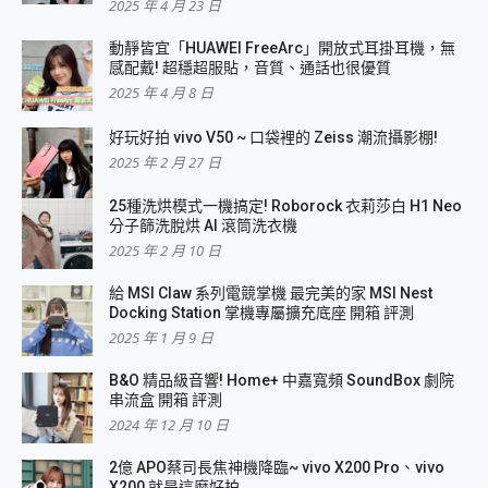
2025 年 4 月 23 日
動靜皆宜「HUAWEI FreeArc」開放式耳掛耳機，無
感配戴! 超穩超服貼，音質、通話也很優質
2025 年 4 月 8 日
好玩好拍 vivo V50 ~ 口袋裡的 Zeiss 潮流攝影棚!
2025 年 2 月 27 日
25種洗烘模式一機搞定! Roborock 衣莉莎白 H1 Neo
分子篩洗脫烘 AI 滾筒洗衣機
2025 年 2 月 10 日
給 MSI Claw 系列電競掌機 最完美的家 MSI Nest
Docking Station 掌機專屬擴充底座 開箱 評測
2025 年 1 月 9 日
B&O 精品級音響! Home+ 中嘉寬頻 SoundBox 劇院
串流盒 開箱 評測
2024 年 12 月 10 日
2億 APO蔡司長焦神機降臨~ vivo X200 Pro、vivo
X200 就是這麼好拍