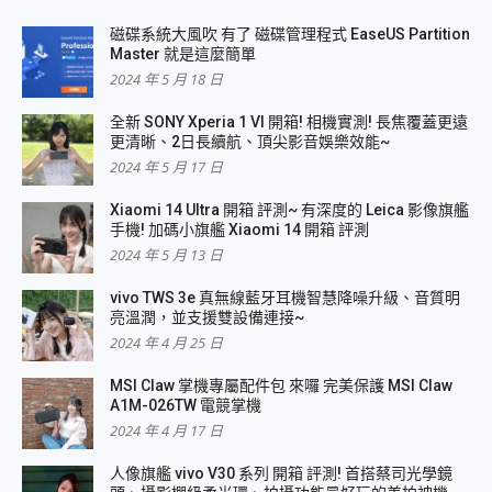
磁碟系統大風吹 有了 磁碟管理程式 EaseUS Partition
Master 就是這麼簡單
2024 年 5 月 18 日
全新 SONY Xperia 1 VI 開箱! 相機實測! 長焦覆蓋更遠
更清晰、2日長續航、頂尖影音娛樂效能~
2024 年 5 月 17 日
Xiaomi 14 Ultra 開箱 評測~ 有深度的 Leica 影像旗艦
手機! 加碼小旗艦 Xiaomi 14 開箱 評測
2024 年 5 月 13 日
vivo TWS 3e 真無線藍牙耳機智慧降噪升級、音質明
亮溫潤，並支援雙設備連接~
2024 年 4 月 25 日
MSI Claw 掌機專屬配件包 來囉 完美保護 MSI Claw
A1M-026TW 電競掌機
2024 年 4 月 17 日
人像旗艦 vivo V30 系列 開箱 評測! 首搭蔡司光學鏡