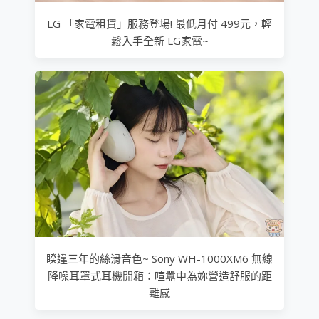
LG 「家電租賃」服務登場! 最低月付 499元，輕
鬆入手全新 LG家電~
睽違三年的絲滑音色~ Sony WH-1000XM6 無線
降噪耳罩式耳機開箱：喧囂中為妳營造舒服的距
離感