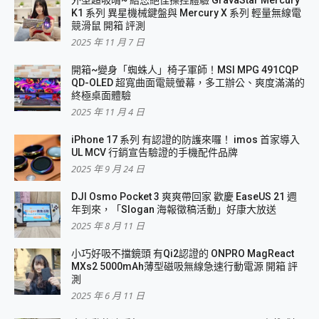
K1 系列 異星機械鍵盤與 Mercury X 系列 輕量無線電
競滑鼠 開箱 評測
2025 年 11 月 7 日
開箱~變身「蜘蛛人」椅子軍師！MSI MPG 491CQP
QD-OLED 超寬曲面電競螢幕，多工辦公、爽度滿滿的
終極桌面體驗
2025 年 11 月 4 日
iPhone 17 系列 有認證的防護來囉！ imos 首家導入
UL MCV 行銷宣告驗證的手機配件品牌
2025 年 9 月 24 日
DJI Osmo Pocket 3 爽爽帶回家 歡慶 EaseUS 21 週
年到來，「Slogan 海報徵稿活動」好康大放送
2025 年 8 月 11 日
小巧好吸不擋鏡頭 有Qi2認證的 ONPRO MagReact
MXs2 5000mAh薄型磁吸無線急速行動電源 開箱 評
測
2025 年 6 月 11 日