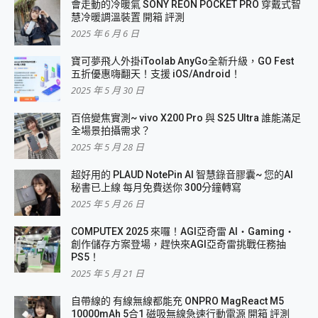
會走動的冷暖氣 SONY REON POCKET PRO 穿戴式智
慧冷暖調溫裝置 開箱 評測
2025 年 6 月 6 日
寶可夢飛人外掛iToolab AnyGo全新升級，GO Fest
五折優惠嗨翻天！支援 iOS/Android！
2025 年 5 月 30 日
百倍變焦實測~ vivo X200 Pro 與 S25 Ultra 誰能滿足
全場景拍攝需求？
2025 年 5 月 28 日
超好用的 PLAUD NotePin AI 智慧錄音膠囊~ 您的AI
秘書已上線 每月免費送你 300分鐘轉寫
2025 年 5 月 26 日
COMPUTEX 2025 來囉！AGI亞奇雷 AI・Gaming・
創作儲存方案登場，趕快來AGI亞奇雷挑戰任務抽
PS5！
2025 年 5 月 21 日
自帶線的 有線無線都能充 ONPRO MagReact M5
10000mAh 5合1 磁吸無線急速行動電源 開箱 評測