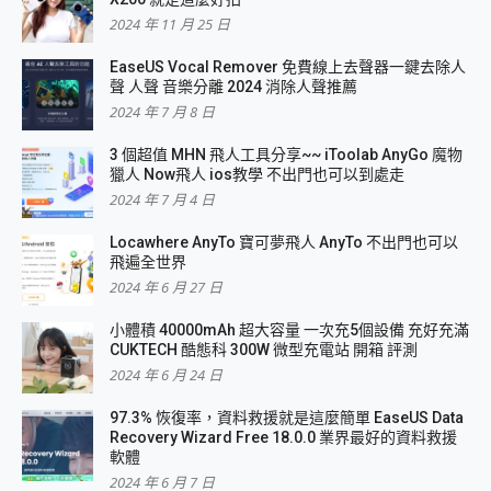
2024 年 11 月 25 日
EaseUS Vocal Remover 免費線上去聲器一鍵去除人
聲 人聲 音樂分離 2024 消除人聲推薦
2024 年 7 月 8 日
3 個超值 MHN 飛人工具分享~~ iToolab AnyGo 魔物
獵人 Now飛人 ios教學 不出門也可以到處走
2024 年 7 月 4 日
Locawhere AnyTo 寶可夢飛人 AnyTo 不出門也可以
飛遍全世界
2024 年 6 月 27 日
小體積 40000mAh 超大容量 一次充5個設備 充好充滿
CUKTECH 酷態科 300W 微型充電站 開箱 評測
2024 年 6 月 24 日
97.3% 恢復率，資料救援就是這麼簡單 EaseUS Data
Recovery Wizard Free 18.0.0 業界最好的資料救援
軟體
2024 年 6 月 7 日