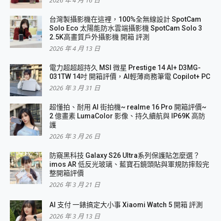
台灣製攝影機在這裡，100%全無線設計 SpotCam
Solo Eco 太陽能防水雲端攝影機 SpotCam Solo 3
2.5K高畫質戶外攝影機 開箱 評測
2026 年 4 月 13 日
電力超超超持久 MSI 微星 Prestige 14 AI+ D3MG-
031TW 14吋 開箱評價，AI輕薄商務筆電 Copilot+ PC
2026 年 3 月 31 日
超懂拍、耐用 AI 街拍機~ realme 16 Pro 開箱評價~
2 億畫素 LumaColor 影像、持久續航與 IP69K 高防
護
2026 年 3 月 26 日
防窺黑科技 Galaxy S26 Ultra系列保護貼怎麼選？
imos AR 低反光玻璃、藍寶石鏡頭貼與軍規防摔殼完
整開箱評價
2026 年 3 月 21 日
AI 支付 一錶搞定大小事 Xiaomi Watch 5 開箱 評測
2026 年 3 月 13 日