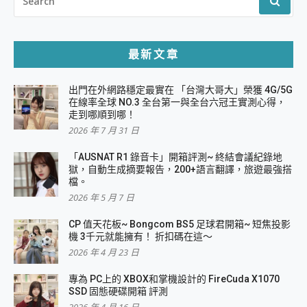
FOR:
最新文章
出門在外網路穩定最實在 「台灣大哥大」榮獲 4G/5G
在線率全球 NO.3 全台第一與全台六冠王實測心得，
走到哪順到哪！
2026 年 7 月 31 日
「AUSNAT R1 錄音卡」開箱評測~ 終結會議紀錄地
獄，自動生成摘要報告，200+語言翻譯，旅遊最強搭
檔。
2026 年 5 月 7 日
CP 值天花板~ Bongcom BS5 足球君開箱~ 短焦投影
機 3千元就能擁有！ 折扣碼在這～
2026 年 4 月 23 日
專為 PC上的 XBOX和掌機設計的 FireCuda X1070
SSD 固態硬碟開箱 評測
2026 年 4 月 16 日