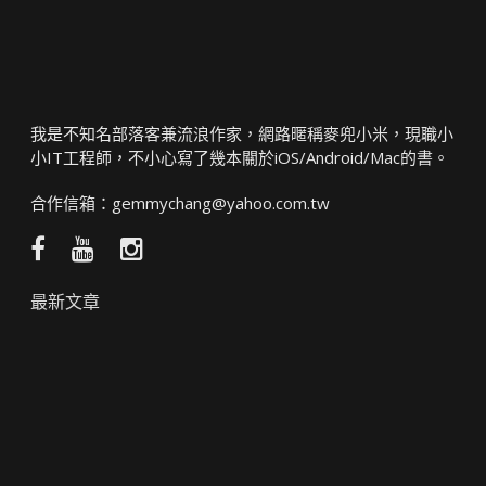
我是不知名部落客兼流浪作家，網路暱稱麥兜小米，現職小
小IT工程師，不小心寫了幾本關於iOS/Android/Mac的書。
合作信箱：
gemmychang@yahoo.com.tw
Facebook
YouTube
Instagram
粉
頻
絲
道
最新文章
團