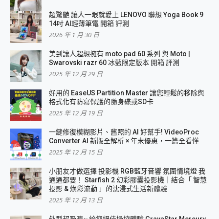
超驚艷 讓人一眼就愛上 LENOVO 聯想 Yoga Book 9
14吋 AI輕薄筆電 開箱 評測
2026 年 1 月 30 日
美到讓人超想擁有 moto pad 60 系列 與 Moto |
Swarovski razr 60 冰藍限定版本 開箱 評測
2025 年 12 月 29 日
好用的 EaseUS Partition Master 讓您輕鬆的移除與
格式化有防寫保護的隨身碟或SD卡
2025 年 12 月 19 日
一鍵修復模糊影片、舊照的 AI 好幫手! VideoProc
Converter AI 新版全解析 × 年末優惠，一篇全看懂
2025 年 12 月 15 日
小朋友才做選擇 投影機 RGB藍牙音響 氛圍情境燈 我
通通都要！ Starfish 2 幻彩膠囊投影機｜結合「 智慧
投影 & 煥彩流動 」的沈浸式生活新體驗
2025 年 12 月 13 日
外型超吸晴~ 給您絕佳操控體驗 GravaStar Mercury