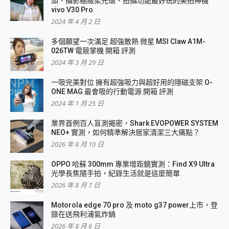
頭、攝影棚級柔光環、拍攝功能最好玩的美拍神機
vivo V30 Pro
2024 年 4 月 2 日
多個願望一次滿足 超強散熱 微星 MSI Claw A1M-
026TW 電競掌機 開箱 評測
2024 年 3 月 29 日
一吸完美對位 擁有超強吸力與超好用的隱磁支架 O-
ONE MAG 最會吸的行動電源 開箱 評測
2024 年 1 月 25 日
業界首例百人盲測揭密，Shark EVOPOWER SYSTEM
NEO+ 實測，如何精準解決居家清潔三大痛點？
2026 年 8 月 10 日
OPPO 哈蘇 300mm 專業增距鏡實測：Find X9 Ultra
光學長焦隨手拍，紀錄生活就是這麼簡單
2026 年 8 月 7 日
Motorola edge 70 pro 及 moto g37 power上市，登
錄在送飛利浦氣炸鍋
2026 年 8 月 6 日