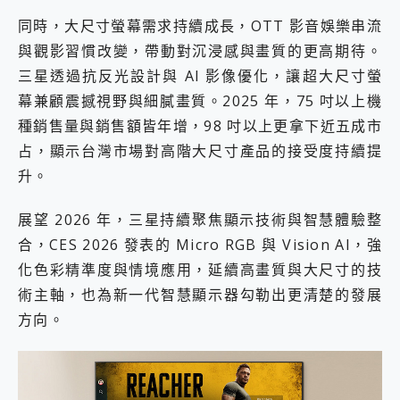
2億 APO蔡司長焦神機降臨~ vivo X200 Pro、vivo X200 就是這麼好拍
同時，大尺寸螢幕需求持續成長，OTT 影音娛樂串流
EaseUS Vocal Remover 免費線上去聲器一鍵去除人聲 人聲 音樂分離 2024 消除人聲推薦
與觀影習慣改變，帶動對沉浸感與畫質的更高期待。
3 個超值 MHN 飛人工具分享~~ iToolab AnyGo 魔物獵人 Now飛人 ios教學 不出門也可以到處走
Locawhere AnyTo 寶可夢飛人 AnyTo 不出門也可以飛遍全世界
三星透過抗反光設計與 AI 影像優化，讓超大尺寸螢
小體積 40000mAh 超大容量 一次充5個設備 充好充滿 CUKTECH 酷態科 300W 微型充電站 開箱 評測
幕兼顧震撼視野與細膩畫質。2025 年，75 吋以上機
97.3% 恢復率，資料救援就是這麼簡單 EaseUS Data Recovery Wizard Free 18.0.0 業界最好的資料救援軟體
種銷售量與銷售額皆年增，98 吋以上更拿下近五成市
磁碟系統大風吹 有了 磁碟管理程式 EaseUS Partition Master 就是這麼簡單
占，顯示台灣市場對高階大尺寸產品的接受度持續提
全新 SONY Xperia 1 VI 開箱! 相機實測! 長焦覆蓋更遠更清晰、2日長續航、頂尖影音娛樂效能~
Xiaomi 14 Ultra 開箱 評測~ 有深度的 Leica 影像旗艦手機! 加碼小旗艦 Xiaomi 14 開箱 評測
升。
vivo TWS 3e 真無線藍牙耳機智慧降噪升級、音質明亮溫潤，並支援雙設備連接~
MSI Claw 掌機專屬配件包 來囉 完美保護 MSI Claw A1M-026TW 電競掌機
展望 2026 年，三星持續聚焦顯示技術與智慧體驗整
人像旗艦 vivo V30 系列 開箱 評測! 首搭蔡司光學鏡頭、攝影棚級柔光環、拍攝功能最好玩的美拍神機 vivo V30 Pro
合，CES 2026 發表的 Micro RGB 與 Vision AI，強
多個願望一次滿足 超強散熱 微星 MSI Claw A1M-026TW 電競掌機 開箱 評測
化色彩精準度與情境應用，延續高畫質與大尺寸的技
一吸完美對位 擁有超強吸力與超好用的隱磁支架 O-ONE MAG 最會吸的行動電源 開箱 評測
業界首例百人盲測揭密，Shark EVOPOWER SYSTEM NEO+ 實測，如何精準解決居家清潔三大痛點？
術主軸，也為新一代智慧顯示器勾勒出更清楚的發展
OPPO 哈蘇 300mm 專業增距鏡實測：Find X9 Ultra 光學長焦隨手拍，紀錄生活就是這麼簡單
方向。
Motorola edge 70 pro 及 moto g37 power上市，登錄在送飛利浦氣炸鍋
近八千元的 Soundcore Liberty 5 Pro Max，有螢幕的耳機會是智商稅嗎?