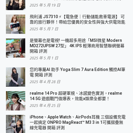
2025 年 5 月 19 日
飛利浦 JS7310 ⚡【電急便｜行動儲能救車電源】 可
靠的旅行夥伴！帶給您優異的安全性與強大供電效能
2025 年 5 月 7 日
是螢幕也是電視! 一機超多用途「MSI微星 Modern
MD272UPSW 27型」 4K IPS 輕薄商用智慧聯網螢幕
開箱 評測
2025 年 5 月 1 日
您的專屬AI 助手 Yoga Slim 7 Aura Edition 觸控AI筆
電 開箱 評測
2025 年 4 月 28 日
realme 14 Pro 超硬軍規、冰感變色實測，realme
14 5G 遊戲戰鬥值爆表，效能x娛樂全都要！
2025 年 4 月 25 日
iPhone、Apple Watch、AirPods耳機 三個設備充電
一起搞定 ONPRO MagReact™ M3 3 in 1可攜摺疊無
線充電器 開箱 評測