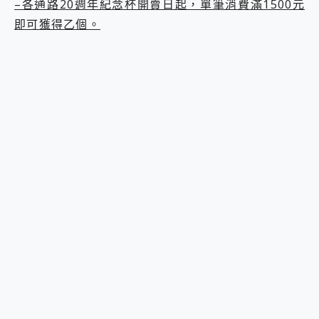
–各通路20週年紀念杯開賣日起，單筆消費滿1500元
即可獲得乙個。