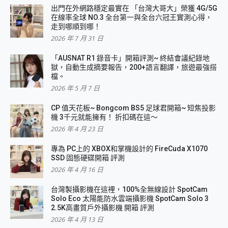
出門在外網路穩定最實在 「台灣大哥大」榮獲 4G/5G
在線率全球 NO.3 全台第一與全台六冠王實測心得，
走到哪順到哪！
2026 年 7 月 31 日
「AUSNAT R1 錄音卡」開箱評測~ 終結會議紀錄地
獄，自動生成摘要報告，200+語言翻譯，旅遊最強搭
檔。
2026 年 5 月 7 日
CP 值天花板~ Bongcom BS5 足球君開箱~ 短焦投影
機 3千元就能擁有！ 折扣碼在這～
2026 年 4 月 23 日
專為 PC上的 XBOX和掌機設計的 FireCuda X1070
SSD 固態硬碟開箱 評測
2026 年 4 月 16 日
台灣製攝影機在這裡，100%全無線設計 SpotCam
Solo Eco 太陽能防水雲端攝影機 SpotCam Solo 3
2.5K高畫質戶外攝影機 開箱 評測
2026 年 4 月 13 日