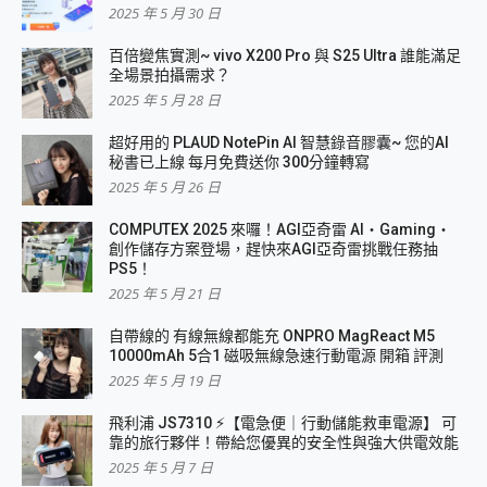
2025 年 5 月 30 日
百倍變焦實測~ vivo X200 Pro 與 S25 Ultra 誰能滿足
全場景拍攝需求？
2025 年 5 月 28 日
超好用的 PLAUD NotePin AI 智慧錄音膠囊~ 您的AI
秘書已上線 每月免費送你 300分鐘轉寫
2025 年 5 月 26 日
COMPUTEX 2025 來囉！AGI亞奇雷 AI・Gaming・
創作儲存方案登場，趕快來AGI亞奇雷挑戰任務抽
PS5！
2025 年 5 月 21 日
自帶線的 有線無線都能充 ONPRO MagReact M5
10000mAh 5合1 磁吸無線急速行動電源 開箱 評測
2025 年 5 月 19 日
飛利浦 JS7310 ⚡【電急便｜行動儲能救車電源】 可
靠的旅行夥伴！帶給您優異的安全性與強大供電效能
2025 年 5 月 7 日