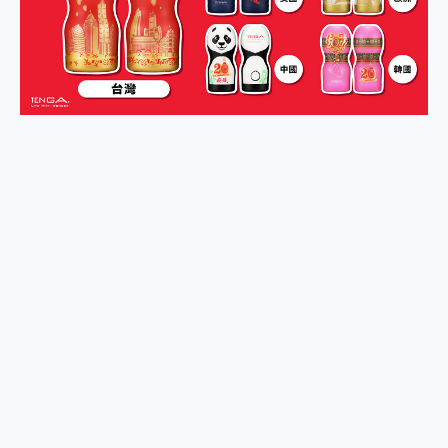
2億 APO蔡司長焦神機降臨~ vivo X200 Pro、vivo X200 就是這麼好拍
EaseUS Vocal Remover 免費線上去聲器一鍵去除人聲 人聲 音樂分離 2024 消除人聲推薦
3 個超值 MHN 飛人工具分享~~ iToolab AnyGo 魔物獵人 Now飛人 ios教學 不出門也可以到處走
Locawhere AnyTo 寶可夢飛人 AnyTo 不出門也可以飛遍全世界
小體積 40000mAh 超大容量 一次充5個設備 充好充滿 CUKTECH 酷態科 300W 微型充電站 開箱 評測
97.3% 恢復率，資料救援就是這麼簡單 EaseUS Data Recovery Wizard Free 18.0.0 業界最好的資料救援軟體
磁碟系統大風吹 有了 磁碟管理程式 EaseUS Partition Master 就是這麼簡單
全新 SONY Xperia 1 VI 開箱! 相機實測! 長焦覆蓋更遠更清晰、2日長續航、頂尖影音娛樂效能~
Xiaomi 14 Ultra 開箱 評測~ 有深度的 Leica 影像旗艦手機! 加碼小旗艦 Xiaomi 14 開箱 評測
vivo TWS 3e 真無線藍牙耳機智慧降噪升級、音質明亮溫潤，並支援雙設備連接~
MSI Claw 掌機專屬配件包 來囉 完美保護 MSI Claw A1M-026TW 電競掌機
人像旗艦 vivo V30 系列 開箱 評測! 首搭蔡司光學鏡頭、攝影棚級柔光環、拍攝功能最好玩的美拍神機 vivo V30 Pro
多個願望一次滿足 超強散熱 微星 MSI Claw A1M-026TW 電競掌機 開箱 評測
一吸完美對位 擁有超強吸力與超好用的隱磁支架 O-ONE MAG 最會吸的行動電源 開箱 評測
業界首例百人盲測揭密，Shark EVOPOWER SYSTEM NEO+ 實測，如何精準解決居家清潔三大痛點？
OPPO 哈蘇 300mm 專業增距鏡實測：Find X9 Ultra 光學長焦隨手拍，紀錄生活就是這麼簡單
Motorola edge 70 pro 及 moto g37 power上市，登錄在送飛利浦氣炸鍋
近八千元的 Soundcore Liberty 5 Pro Max，有螢幕的耳機會是智商稅嗎?