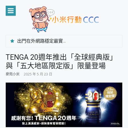
Skip
to
content
出門在外網路穩定最實在 「台灣大哥大」榮獲 4G/5G 在線率全球 NO.3 全台第一與全台六冠王實測心得，走到哪順到哪！
「AUSNAT R1 錄音卡」開箱評測~ 終結會議紀錄地獄，自動生成摘要報告，200+語言翻譯，旅遊最強搭檔。
CP 值天花板~ Bongcom BS5 足球君開箱~ 短焦投影機 3千元就能擁有！ 折扣碼在這～
TENGA 20週年推出「全球經典版」
專為 PC上的 XBOX和掌機設計的 FireCuda X1070 SSD 固態硬碟開箱 評測
與「五大地區限定版」限量登場
台灣製攝影機在這裡，100%全無線設計 SpotCam Solo Eco 太陽能防水雲端攝影機 SpotCam Solo 3 2.5K高畫質戶外攝影機 開箱 評測
電力超超超持久 MSI 微星 Prestige 14 AI+ D3MG-031TW 14吋 開箱評價，AI輕薄商務筆電 Copilot+ PC
麥兜小米
2025 年 5 月 23 日
超懂拍、耐用 AI 街拍機~ realme 16 Pro 開箱評價~ 2 億畫素 LumaColor 影像、持久續航與 IP69K 高防護
防窺黑科技 Galaxy S26 Ultra系列保護貼怎麼選？imos AR 低反光玻璃、藍寶石鏡頭貼與軍規防摔殼完整開箱評價
AI 支付 一錶搞定大小事 Xiaomi Watch 5 開箱 評測
超驚艷 讓人一眼就愛上 LENOVO 聯想 Yoga Book 9 14吋 AI輕薄筆電 開箱 評測
美到讓人超想擁有 moto pad 60 系列 與 Moto | Swarovski razr 60 冰藍限定版本 開箱 評測
好用的 EaseUS Partition Master 讓您輕鬆的移除與格式化有防寫保護的隨身碟或SD卡
一鍵修復模糊影片、舊照的 AI 好幫手! VideoProc Converter AI 新版全解析 × 年末優惠，一篇全看懂
小朋友才做選擇 投影機 RGB藍牙音響 氛圍情境燈 我通通都要！ Starfish 2 幻彩膠囊投影機｜結合「 智慧投影 & 煥彩流動 」的沈浸式生活新體驗