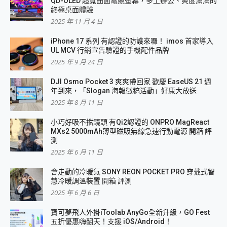
QD-OLED 超寬曲面電競螢幕，多工辦公、爽度滿滿的
終極桌面體驗
2025 年 11 月 4 日
iPhone 17 系列 有認證的防護來囉！ imos 首家導入
UL MCV 行銷宣告驗證的手機配件品牌
2025 年 9 月 24 日
DJI Osmo Pocket 3 爽爽帶回家 歡慶 EaseUS 21 週
年到來，「Slogan 海報徵稿活動」好康大放送
2025 年 8 月 11 日
小巧好吸不擋鏡頭 有Qi2認證的 ONPRO MagReact
MXs2 5000mAh薄型磁吸無線急速行動電源 開箱 評
測
2025 年 6 月 11 日
會走動的冷暖氣 SONY REON POCKET PRO 穿戴式智
慧冷暖調溫裝置 開箱 評測
2025 年 6 月 6 日
寶可夢飛人外掛iToolab AnyGo全新升級，GO Fest
五折優惠嗨翻天！支援 iOS/Android！