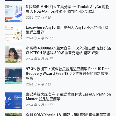
3 個超值 MHN 飛人工具分享~~ iToolab AnyGo 魔物
獵人 Now飛人 ios教學 不出門也可以到處走
2024 年 7 月 4 日
Locawhere AnyTo 寶可夢飛人 AnyTo 不出門也可以
飛遍全世界
2024 年 6 月 27 日
小體積 40000mAh 超大容量 一次充5個設備 充好充滿
CUKTECH 酷態科 300W 微型充電站 開箱 評測
2024 年 6 月 24 日
97.3% 恢復率，資料救援就是這麼簡單 EaseUS Data
Recovery Wizard Free 18.0.0 業界最好的資料救援
軟體
2024 年 6 月 7 日
磁碟系統大風吹 有了 磁碟管理程式 EaseUS Partition
Master 就是這麼簡單
2024 年 5 月 18 日
全新 SONY Xperia 1 VI 開箱! 相機實測! 長焦覆蓋更遠