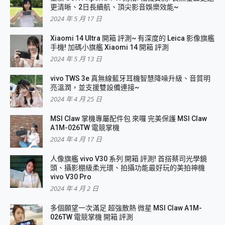
更清晰、2日長續航、頂尖影音娛樂效能~
2024 年 5 月 17 日
Xiaomi 14 Ultra 開箱 評測~ 有深度的 Leica 影像旗艦
手機! 加碼小旗艦 Xiaomi 14 開箱 評測
2024 年 5 月 13 日
vivo TWS 3e 真無線藍牙耳機智慧降噪升級、音質明
亮溫潤，並支援雙設備連接~
2024 年 4 月 25 日
MSI Claw 掌機專屬配件包 來囉 完美保護 MSI Claw
A1M-026TW 電競掌機
2024 年 4 月 17 日
人像旗艦 vivo V30 系列 開箱 評測! 首搭蔡司光學鏡
頭、攝影棚級柔光環、拍攝功能最好玩的美拍神機
vivo V30 Pro
2024 年 4 月 2 日
多個願望一次滿足 超強散熱 微星 MSI Claw A1M-
026TW 電競掌機 開箱 評測