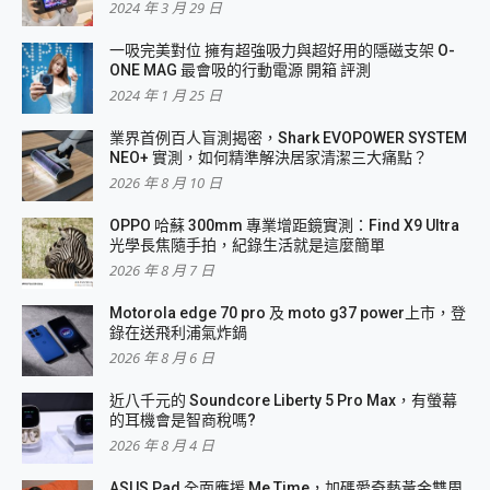
2024 年 3 月 29 日
一吸完美對位 擁有超強吸力與超好用的隱磁支架 O-
ONE MAG 最會吸的行動電源 開箱 評測
2024 年 1 月 25 日
業界首例百人盲測揭密，Shark EVOPOWER SYSTEM
NEO+ 實測，如何精準解決居家清潔三大痛點？
2026 年 8 月 10 日
OPPO 哈蘇 300mm 專業增距鏡實測：Find X9 Ultra
光學長焦隨手拍，紀錄生活就是這麼簡單
2026 年 8 月 7 日
Motorola edge 70 pro 及 moto g37 power上市，登
錄在送飛利浦氣炸鍋
2026 年 8 月 6 日
近八千元的 Soundcore Liberty 5 Pro Max，有螢幕
的耳機會是智商稅嗎?
2026 年 8 月 4 日
ASUS Pad 全面應援 Me Time，加碼愛奇藝黃金雙周