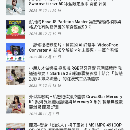
Swarovski razr 60 冰藍限定版本 開箱 評測
2025 年 12 月 29 日
好用的 EaseUS Partition Master 讓您輕鬆的移除與
格式化有防寫保護的隨身碟或SD卡
2025 年 12 月 19 日
一鍵修復模糊影片、舊照的 AI 好幫手! VideoProc
Converter AI 新版全解析 × 年末優惠，一篇全看懂
2025 年 12 月 15 日
小朋友才做選擇 投影機 RGB藍牙音響 氛圍情境燈 我
通通都要！ Starfish 2 幻彩膠囊投影機｜結合「 智慧
投影 & 煥彩流動 」的沈浸式生活新體驗
2025 年 12 月 13 日
外型超吸晴~ 給您絕佳操控體驗 GravaStar Mercury
K1 系列 異星機械鍵盤與 Mercury X 系列 輕量無線電
競滑鼠 開箱 評測
2025 年 11 月 7 日
開箱~變身「蜘蛛人」椅子軍師！MSI MPG 491CQP