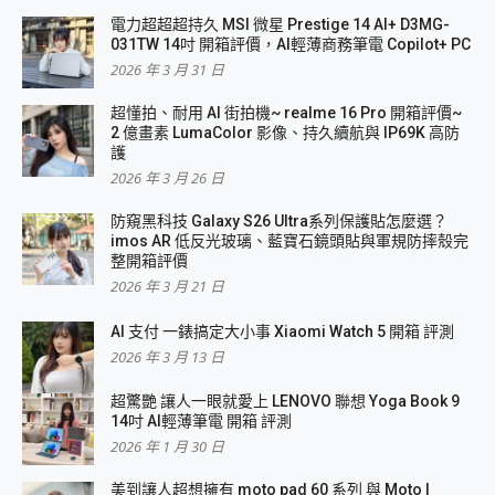
電力超超超持久 MSI 微星 Prestige 14 AI+ D3MG-
031TW 14吋 開箱評價，AI輕薄商務筆電 Copilot+ PC
2026 年 3 月 31 日
超懂拍、耐用 AI 街拍機~ realme 16 Pro 開箱評價~
2 億畫素 LumaColor 影像、持久續航與 IP69K 高防
護
2026 年 3 月 26 日
防窺黑科技 Galaxy S26 Ultra系列保護貼怎麼選？
imos AR 低反光玻璃、藍寶石鏡頭貼與軍規防摔殼完
整開箱評價
2026 年 3 月 21 日
AI 支付 一錶搞定大小事 Xiaomi Watch 5 開箱 評測
2026 年 3 月 13 日
超驚艷 讓人一眼就愛上 LENOVO 聯想 Yoga Book 9
14吋 AI輕薄筆電 開箱 評測
2026 年 1 月 30 日
美到讓人超想擁有 moto pad 60 系列 與 Moto |