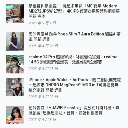
是螢幕也是電視! 一機超多用途「MSI微星 Modern
MD272UPSW 27型」 4K IPS 輕薄商用智慧聯網螢幕
開箱 評測
2025 年 5 月 1 日
您的專屬AI 助手 Yoga Slim 7 Aura Edition 觸控AI筆
電 開箱 評測
2025 年 4 月 28 日
realme 14 Pro 超硬軍規、冰感變色實測，realme
14 5G 遊戲戰鬥值爆表，效能x娛樂全都要！
2025 年 4 月 25 日
iPhone、Apple Watch、AirPods耳機 三個設備充電
一起搞定 ONPRO MagReact™ M3 3 in 1可攜摺疊無
線充電器 開箱 評測
2025 年 4 月 23 日
動靜皆宜「HUAWEI FreeArc」開放式耳掛耳機，無
感配戴! 超穩超服貼，音質、通話也很優質
2025 年 4 月 8 日