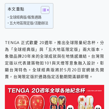
外型超吸晴~ 給您絕佳操控體驗 GravaStar Mercury K1 系列 異星機械鍵盤與 Mercury X 系列 輕量無線電競滑鼠 開箱 評測
開箱~變身「蜘蛛人」椅子軍師！MSI MPG 491CQP QD-OLED 超寬曲面電競螢幕，多工辦公、爽度滿滿的終極桌面體驗
本文重點
iPhone 17 系列 有認證的防護來囉！ imos 首家導入 UL MCV 行銷宣告驗證的手機配件品牌
DJI Osmo Pocket 3 爽爽帶回家 歡慶 EaseUS 21 週年到來，「Slogan 海報徵稿活動」好康大放送
全球經典版/販售通路
小巧好吸不擋鏡頭 有Qi2認證的 ONPRO MagReact MXs2 5000mAh薄型磁吸無線急速行動電源 開箱 評測
五大地區限定版/活動辦法
會走動的冷暖氣 SONY REON POCKET PRO 穿戴式智慧冷暖調溫裝置 開箱 評測
寶可夢飛人外掛iToolab AnyGo全新升級，GO Fest 五折優惠嗨翻天！支援 iOS/Android！
百倍變焦實測~ vivo X200 Pro 與 S25 Ultra 誰能滿足全場景拍攝需求？
TENGA 正式歡慶 20週年，推出全球限量紀念杯，分
超好用的 PLAUD NotePin AI 智慧錄音膠囊~ 您的AI 秘書已上線 每月免費送你 300分鐘轉寫
為「全球經典版」與「五大地區限定版」兩大版本，
COMPUTEX 2025 來囉！AGI亞奇雷 AI・Gaming・創作儲存方案登場，趕快來AGI亞奇雷挑戰任務抽 PS5！
自帶線的 有線無線都能充 ONPRO MagReact M5 10000mAh 5合1 磁吸無線急速行動電源 開箱 評測
象徵品牌20年來的全球成就與在地情感連結。台灣限
飛利浦 JS7310 ⚡【電急便｜行動儲能救車電源】 可靠的旅行夥伴！帶給您優異的安全性與強大供電效能
定版以代表建築物如101與天燈等意象融入設計，彰
是螢幕也是電視! 一機超多用途「MSI微星 Modern MD272UPSW 27型」 4K IPS 輕薄商用智慧聯網螢幕 開箱 評測
顯台灣特色。全球經典版將於5月20日官網搶先開
您的專屬AI 助手 Yoga Slim 7 Aura Edition 觸控AI筆電 開箱 評測
realme 14 Pro 超硬軍規、冰感變色實測，realme 14 5G 遊戲戰鬥值爆表，效能x娛樂全都要！
賣，台灣限定版於通路指定活動期間滿額即贈。
iPhone、Apple Watch、AirPods耳機 三個設備充電一起搞定 ONPRO MagReact™ M3 3 in 1可攜摺疊無線充電器 開箱 評測
動靜皆宜「HUAWEI FreeArc」開放式耳掛耳機，無感配戴! 超穩超服貼，音質、通話也很優質
好玩好拍 vivo V50 ~ 口袋裡的 Zeiss 潮流攝影棚!
25種洗烘模式一機搞定! Roborock 衣莉莎白 H1 Neo分子篩洗脫烘 AI 滾筒洗衣機
給 MSI Claw 系列電競掌機 最完美的家 MSI Nest Docking Station 掌機專屬擴充底座 開箱 評測
B&O 精品級音響! Home+ 中嘉寬頻 SoundBox 劇院串流盒 開箱 評測