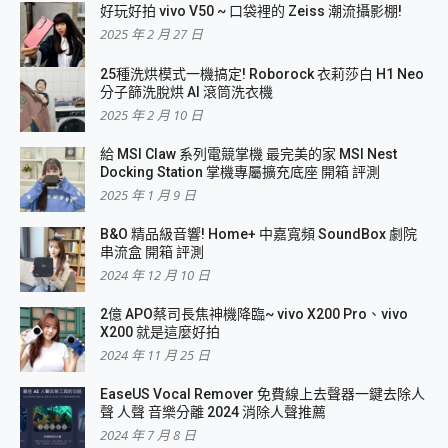
好玩好拍 vivo V50 ~ 口袋裡的 Zeiss 潮流攝影棚!
2025 年 2 月 27 日
25種洗烘模式一機搞定! Roborock 衣莉莎白 H1 Neo
分子篩洗脫烘 AI 滾筒洗衣機
2025 年 2 月 10 日
給 MSI Claw 系列電競掌機 最完美的家 MSI Nest
Docking Station 掌機專屬擴充底座 開箱 評測
2025 年 1 月 9 日
B&O 精品級音響! Home+ 中嘉寬頻 SoundBox 劇院
串流盒 開箱 評測
2024 年 12 月 10 日
2億 APO蔡司長焦神機降臨~ vivo X200 Pro、vivo
X200 就是這麼好拍
2024 年 11 月 25 日
EaseUS Vocal Remover 免費線上去聲器一鍵去除人
聲 人聲 音樂分離 2024 消除人聲推薦
2024 年 7 月 8 日