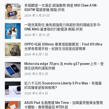
多個願望一次滿足 超強散熱 微星 MSI Claw A1M-
026TW 電競掌機 開箱 評測
2024 年 3 月 29 日
一吸完美對位 擁有超強吸力與超好用的隱磁支架 O-
ONE MAG 最會吸的行動電源 開箱 評測
2024 年 1 月 25 日
OPPO 哈蘇 300mm 專業增距鏡實測：Find X9 Ultra
光學長焦隨手拍，紀錄生活就是這麼簡單
2026 年 8 月 7 日
Motorola edge 70 pro 及 moto g37 power上市，登
錄在送飛利浦氣炸鍋
2026 年 8 月 6 日
近八千元的 Soundcore Liberty 5 Pro Max，有螢幕
的耳機會是智商稅嗎?
2026 年 8 月 4 日
ASUS Pad 全面應援 Me Time，加碼愛奇藝黃金雙周
卡體驗，專案價最低 NT$0 起