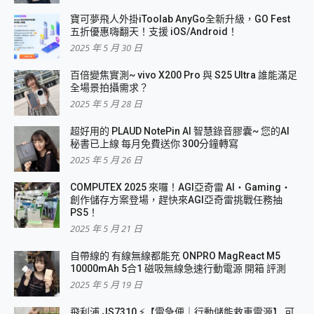
寶可夢飛人外掛iToolab AnyGo全新升級，GO Fest
五折優惠嗨翻天！支援 iOS/Android！
2025 年 5 月 30 日
百倍變焦實測~ vivo X200 Pro 與 S25 Ultra 誰能滿足
全場景拍攝需求？
2025 年 5 月 28 日
超好用的 PLAUD NotePin AI 智慧錄音膠囊~ 您的AI
秘書已上線 每月免費送你 300分鐘轉寫
2025 年 5 月 26 日
COMPUTEX 2025 來囉！AGI亞奇雷 AI・Gaming・
創作儲存方案登場，趕快來AGI亞奇雷挑戰任務抽
PS5！
2025 年 5 月 21 日
自帶線的 有線無線都能充 ONPRO MagReact M5
10000mAh 5合1 磁吸無線急速行動電源 開箱 評測
2025 年 5 月 19 日
飛利浦 JS7310 ⚡【電急便｜行動儲能救車電源】 可