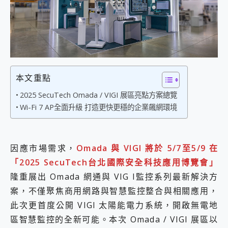
外型超吸晴~ 給您絕佳操控體驗 GravaStar Mercury K1 系列 異星機械鍵盤與 Mercury X 系列 輕量無線電競滑鼠 開箱 評測
開箱~變身「蜘蛛人」椅子軍師！MSI MPG 491CQP QD-OLED 超寬曲面電競螢幕，多工辦公、爽度滿滿的終極桌面體驗
iPhone 17 系列 有認證的防護來囉！ imos 首家導入 UL MCV 行銷宣告驗證的手機配件品牌
DJI Osmo Pocket 3 爽爽帶回家 歡慶 EaseUS 21 週年到來，「Slogan 海報徵稿活動」好康大放送
小巧好吸不擋鏡頭 有Qi2認證的 ONPRO MagReact MXs2 5000mAh薄型磁吸無線急速行動電源 開箱 評測
會走動的冷暖氣 SONY REON POCKET PRO 穿戴式智慧冷暖調溫裝置 開箱 評測
寶可夢飛人外掛iToolab AnyGo全新升級，GO Fest 五折優惠嗨翻天！支援 iOS/Android！
本文重點
百倍變焦實測~ vivo X200 Pro 與 S25 Ultra 誰能滿足全場景拍攝需求？
超好用的 PLAUD NotePin AI 智慧錄音膠囊~ 您的AI 秘書已上線 每月免費送你 300分鐘轉寫
2025 SecuTech Omada / VIGI 展區亮點方案總覽
COMPUTEX 2025 來囉！AGI亞奇雷 AI・Gaming・創作儲存方案登場，趕快來AGI亞奇雷挑戰任務抽 PS5！
Wi-Fi 7 AP全面升級 打造更快更穩的企業飆網環境
自帶線的 有線無線都能充 ONPRO MagReact M5 10000mAh 5合1 磁吸無線急速行動電源 開箱 評測
飛利浦 JS7310 ⚡【電急便｜行動儲能救車電源】 可靠的旅行夥伴！帶給您優異的安全性與強大供電效能
是螢幕也是電視! 一機超多用途「MSI微星 Modern MD272UPSW 27型」 4K IPS 輕薄商用智慧聯網螢幕 開箱 評測
因應市場需求，
Omada 與 VIGI 將於 5/7至5/9 在
您的專屬AI 助手 Yoga Slim 7 Aura Edition 觸控AI筆電 開箱 評測
realme 14 Pro 超硬軍規、冰感變色實測，realme 14 5G 遊戲戰鬥值爆表，效能x娛樂全都要！
「2025 SecuTech台北國際安全科技應用博覽會」
iPhone、Apple Watch、AirPods耳機 三個設備充電一起搞定 ONPRO MagReact™ M3 3 in 1可攜摺疊無線充電器 開箱 評測
隆重展出 Omada 網通與 VIG I監控系列最新解決方
動靜皆宜「HUAWEI FreeArc」開放式耳掛耳機，無感配戴! 超穩超服貼，音質、通話也很優質
案，不僅聚焦商用網路與智慧監控整合與相關應用，
好玩好拍 vivo V50 ~ 口袋裡的 Zeiss 潮流攝影棚!
25種洗烘模式一機搞定! Roborock 衣莉莎白 H1 Neo分子篩洗脫烘 AI 滾筒洗衣機
此次更首度公開 VIGI 太陽能電力系統，開啟無電地
給 MSI Claw 系列電競掌機 最完美的家 MSI Nest Docking Station 掌機專屬擴充底座 開箱 評測
區智慧監控的全新可能。本次 Omada / VIGI 展區以
B&O 精品級音響! Home+ 中嘉寬頻 SoundBox 劇院串流盒 開箱 評測