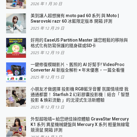
2026 年 1 月 30 日
美到讓人超想擁有 moto pad 60 系列 與 Moto |
Swarovski razr 60 冰藍限定版本 開箱 評測
2025 年 12 月 29 日
好用的 EaseUS Partition Master 讓您輕鬆的移除與
格式化有防寫保護的隨身碟或SD卡
2025 年 12 月 19 日
一鍵修復模糊影片、舊照的 AI 好幫手! VideoProc
Converter AI 新版全解析 × 年末優惠，一篇全看懂
2025 年 12 月 15 日
小朋友才做選擇 投影機 RGB藍牙音響 氛圍情境燈 我
通通都要！ Starfish 2 幻彩膠囊投影機｜結合「 智慧
投影 & 煥彩流動 」的沈浸式生活新體驗
2025 年 12 月 13 日
外型超吸晴~ 給您絕佳操控體驗 GravaStar Mercury
K1 系列 異星機械鍵盤與 Mercury X 系列 輕量無線電
競滑鼠 開箱 評測
2025 年 11 月 7 日