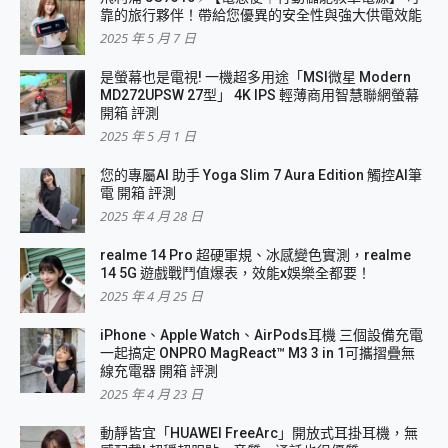
靠的旅行夥伴！帶給您優異的安全性與強大供電效能
2025 年 5 月 7 日
是螢幕也是電視! 一機超多用途「MSI微星 Modern
MD272UPSW 27型」 4K IPS 輕薄商用智慧聯網螢幕
開箱 評測
2025 年 5 月 1 日
您的專屬AI 助手 Yoga Slim 7 Aura Edition 觸控AI筆
電 開箱 評測
2025 年 4 月 28 日
realme 14 Pro 超硬軍規、冰感變色實測，realme
14 5G 遊戲戰鬥值爆表，效能x娛樂全都要！
2025 年 4 月 25 日
iPhone、Apple Watch、AirPods耳機 三個設備充電
一起搞定 ONPRO MagReact™ M3 3 in 1可攜摺疊無
線充電器 開箱 評測
2025 年 4 月 23 日
動靜皆宜「HUAWEI FreeArc」開放式耳掛耳機，無