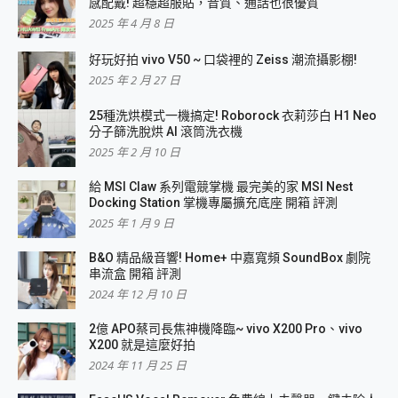
感配戴! 超穩超服貼，音質、通話也很優質
2025 年 4 月 8 日
好玩好拍 vivo V50 ~ 口袋裡的 Zeiss 潮流攝影棚!
2025 年 2 月 27 日
25種洗烘模式一機搞定! Roborock 衣莉莎白 H1 Neo
分子篩洗脫烘 AI 滾筒洗衣機
2025 年 2 月 10 日
給 MSI Claw 系列電競掌機 最完美的家 MSI Nest
Docking Station 掌機專屬擴充底座 開箱 評測
2025 年 1 月 9 日
B&O 精品級音響! Home+ 中嘉寬頻 SoundBox 劇院
串流盒 開箱 評測
2024 年 12 月 10 日
2億 APO蔡司長焦神機降臨~ vivo X200 Pro、vivo
X200 就是這麼好拍
2024 年 11 月 25 日