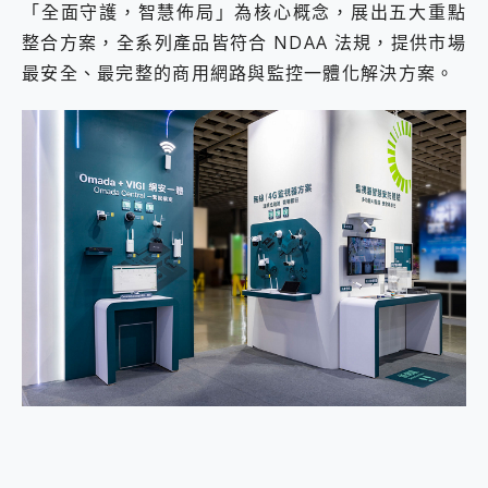
「全面守護，智慧佈局」為核心概念，展出五大重點
2億 APO蔡司長焦神機降臨~ vivo X200 Pro、vivo X200 就是這麼好拍
整合方案，全系列產品皆符合 NDAA 法規，提供市場
EaseUS Vocal Remover 免費線上去聲器一鍵去除人聲 人聲 音樂分離 2024 消除人聲推薦
3 個超值 MHN 飛人工具分享~~ iToolab AnyGo 魔物獵人 Now飛人 ios教學 不出門也可以到處走
最安全、最完整的商用網路與監控一體化解決方案。
Locawhere AnyTo 寶可夢飛人 AnyTo 不出門也可以飛遍全世界
小體積 40000mAh 超大容量 一次充5個設備 充好充滿 CUKTECH 酷態科 300W 微型充電站 開箱 評測
97.3% 恢復率，資料救援就是這麼簡單 EaseUS Data Recovery Wizard Free 18.0.0 業界最好的資料救援軟體
磁碟系統大風吹 有了 磁碟管理程式 EaseUS Partition Master 就是這麼簡單
全新 SONY Xperia 1 VI 開箱! 相機實測! 長焦覆蓋更遠更清晰、2日長續航、頂尖影音娛樂效能~
Xiaomi 14 Ultra 開箱 評測~ 有深度的 Leica 影像旗艦手機! 加碼小旗艦 Xiaomi 14 開箱 評測
vivo TWS 3e 真無線藍牙耳機智慧降噪升級、音質明亮溫潤，並支援雙設備連接~
MSI Claw 掌機專屬配件包 來囉 完美保護 MSI Claw A1M-026TW 電競掌機
人像旗艦 vivo V30 系列 開箱 評測! 首搭蔡司光學鏡頭、攝影棚級柔光環、拍攝功能最好玩的美拍神機 vivo V30 Pro
多個願望一次滿足 超強散熱 微星 MSI Claw A1M-026TW 電競掌機 開箱 評測
一吸完美對位 擁有超強吸力與超好用的隱磁支架 O-ONE MAG 最會吸的行動電源 開箱 評測
OPPO 哈蘇 300mm 專業增距鏡實測：Find X9 Ultra 光學長焦隨手拍，紀錄生活就是這麼簡單
Motorola edge 70 pro 及 moto g37 power上市，登錄在送飛利浦氣炸鍋
近八千元的 Soundcore Liberty 5 Pro Max，有螢幕的耳機會是智商稅嗎?
ASUS Pad 全面應援 Me Time，加碼愛奇藝黃金雙周卡體驗，專案價最低 NT$0 起