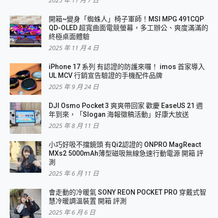
開箱~變身「蜘蛛人」椅子軍師！MSI MPG 491CQP
QD-OLED 超寬曲面電競螢幕，多工辦公、爽度滿滿的
終極桌面體驗
2025 年 11 月 4 日
iPhone 17 系列 有認證的防護來囉！ imos 首家導入
UL MCV 行銷宣告驗證的手機配件品牌
2025 年 9 月 24 日
DJI Osmo Pocket 3 爽爽帶回家 歡慶 EaseUS 21 週
年到來，「Slogan 海報徵稿活動」好康大放送
2025 年 8 月 11 日
小巧好吸不擋鏡頭 有Qi2認證的 ONPRO MagReact
MXs2 5000mAh薄型磁吸無線急速行動電源 開箱 評
測
2025 年 6 月 11 日
會走動的冷暖氣 SONY REON POCKET PRO 穿戴式智
慧冷暖調溫裝置 開箱 評測
2025 年 6 月 6 日