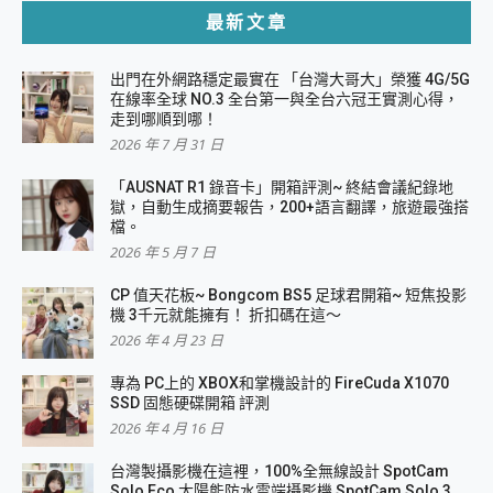
最新文章
出門在外網路穩定最實在 「台灣大哥大」榮獲 4G/5G
在線率全球 NO.3 全台第一與全台六冠王實測心得，
走到哪順到哪！
2026 年 7 月 31 日
「AUSNAT R1 錄音卡」開箱評測~ 終結會議紀錄地
獄，自動生成摘要報告，200+語言翻譯，旅遊最強搭
檔。
2026 年 5 月 7 日
CP 值天花板~ Bongcom BS5 足球君開箱~ 短焦投影
機 3千元就能擁有！ 折扣碼在這～
2026 年 4 月 23 日
專為 PC上的 XBOX和掌機設計的 FireCuda X1070
SSD 固態硬碟開箱 評測
2026 年 4 月 16 日
台灣製攝影機在這裡，100%全無線設計 SpotCam
Solo Eco 太陽能防水雲端攝影機 SpotCam Solo 3