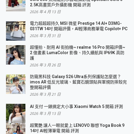
2.5K高畫質戶外攝影機 開箱 評測
2026 年 4 月 13 日
電力超超超持久 MSI 微星 Prestige 14 AI+ D3MG-
031TW 14吋 開箱評價，AI輕薄商務筆電 Copilot+ PC
2026 年 3 月 31 日
超懂拍、耐用 AI 街拍機~ realme 16 Pro 開箱評價~
2 億畫素 LumaColor 影像、持久續航與 IP69K 高防
護
2026 年 3 月 26 日
防窺黑科技 Galaxy S26 Ultra系列保護貼怎麼選？
imos AR 低反光玻璃、藍寶石鏡頭貼與軍規防摔殼完
整開箱評價
2026 年 3 月 21 日
AI 支付 一錶搞定大小事 Xiaomi Watch 5 開箱 評測
2026 年 3 月 13 日
超驚艷 讓人一眼就愛上 LENOVO 聯想 Yoga Book 9
14吋 AI輕薄筆電 開箱 評測