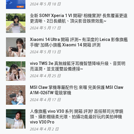
2024 年 5 月 18 日
全新 SONY Xperia 1 VI 開箱! 相機實測! 長焦覆蓋更遠
更清晰、2日長續航、頂尖影音娛樂效能~
2024 年 5 月 17 日
Xiaomi 14 Ultra 開箱 評測~ 有深度的 Leica 影像旗艦
手機! 加碼小旗艦 Xiaomi 14 開箱 評測
2024 年 5 月 13 日
vivo TWS 3e 真無線藍牙耳機智慧降噪升級、音質明
亮溫潤，並支援雙設備連接~
2024 年 4 月 25 日
MSI Claw 掌機專屬配件包 來囉 完美保護 MSI Claw
A1M-026TW 電競掌機
2024 年 4 月 17 日
人像旗艦 vivo V30 系列 開箱 評測! 首搭蔡司光學鏡
頭、攝影棚級柔光環、拍攝功能最好玩的美拍神機
vivo V30 Pro
2024 年 4 月 2 日