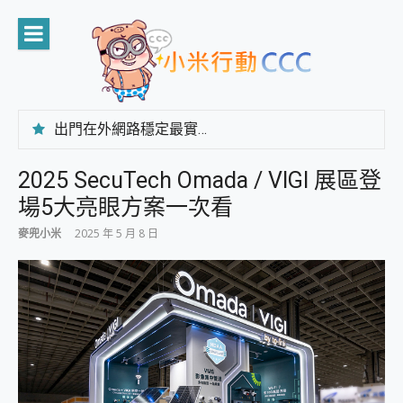
Skip
to
content
出門在外網路穩定最實在 「台灣大哥大」榮獲 4G/5G 在線率全球 NO.3 全台第一與全台六冠王實測心得，走到哪順到哪！
「AUSNAT R1 錄音卡」開箱評測~ 終結會議紀錄地獄，自動生成摘要報告，200+語言翻譯，旅遊最強搭檔。
CP 值天花板~ Bongcom BS5 足球君開箱~ 短焦投影機 3千元就能擁有！ 折扣碼在這～
2025 SecuTech Omada / VIGI 展區登
專為 PC上的 XBOX和掌機設計的 FireCuda X1070 SSD 固態硬碟開箱 評測
場5大亮眼方案一次看
台灣製攝影機在這裡，100%全無線設計 SpotCam Solo Eco 太陽能防水雲端攝影機 SpotCam Solo 3 2.5K高畫質戶外攝影機 開箱 評測
電力超超超持久 MSI 微星 Prestige 14 AI+ D3MG-031TW 14吋 開箱評價，AI輕薄商務筆電 Copilot+ PC
麥兜小米
2025 年 5 月 8 日
超懂拍、耐用 AI 街拍機~ realme 16 Pro 開箱評價~ 2 億畫素 LumaColor 影像、持久續航與 IP69K 高防護
防窺黑科技 Galaxy S26 Ultra系列保護貼怎麼選？imos AR 低反光玻璃、藍寶石鏡頭貼與軍規防摔殼完整開箱評價
AI 支付 一錶搞定大小事 Xiaomi Watch 5 開箱 評測
超驚艷 讓人一眼就愛上 LENOVO 聯想 Yoga Book 9 14吋 AI輕薄筆電 開箱 評測
美到讓人超想擁有 moto pad 60 系列 與 Moto | Swarovski razr 60 冰藍限定版本 開箱 評測
好用的 EaseUS Partition Master 讓您輕鬆的移除與格式化有防寫保護的隨身碟或SD卡
一鍵修復模糊影片、舊照的 AI 好幫手! VideoProc Converter AI 新版全解析 × 年末優惠，一篇全看懂
小朋友才做選擇 投影機 RGB藍牙音響 氛圍情境燈 我通通都要！ Starfish 2 幻彩膠囊投影機｜結合「 智慧投影 & 煥彩流動 」的沈浸式生活新體驗