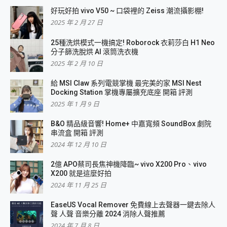
好玩好拍 vivo V50 ~ 口袋裡的 Zeiss 潮流攝影棚!
2025 年 2 月 27 日
25種洗烘模式一機搞定! Roborock 衣莉莎白 H1 Neo
分子篩洗脫烘 AI 滾筒洗衣機
2025 年 2 月 10 日
給 MSI Claw 系列電競掌機 最完美的家 MSI Nest
Docking Station 掌機專屬擴充底座 開箱 評測
2025 年 1 月 9 日
B&O 精品級音響! Home+ 中嘉寬頻 SoundBox 劇院
串流盒 開箱 評測
2024 年 12 月 10 日
2億 APO蔡司長焦神機降臨~ vivo X200 Pro、vivo
X200 就是這麼好拍
2024 年 11 月 25 日
EaseUS Vocal Remover 免費線上去聲器一鍵去除人
聲 人聲 音樂分離 2024 消除人聲推薦
2024 年 7 月 8 日