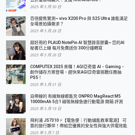
2025 年 5 月 30 日
百倍變焦實測~ vivo X200 Pro 與 S25 Ultra 誰能滿足
全場景拍攝需求？
2025 年 5 月 28 日
超好用的 PLAUD NotePin AI 智慧錄音膠囊~ 您的AI
秘書已上線 每月免費送你 300分鐘轉寫
2025 年 5 月 26 日
COMPUTEX 2025 來囉！AGI亞奇雷 AI・Gaming・
創作儲存方案登場，趕快來AGI亞奇雷挑戰任務抽
PS5！
2025 年 5 月 21 日
自帶線的 有線無線都能充 ONPRO MagReact M5
10000mAh 5合1 磁吸無線急速行動電源 開箱 評測
2025 年 5 月 19 日
飛利浦 JS7310 ⚡【電急便｜行動儲能救車電源】 可
靠的旅行夥伴！帶給您優異的安全性與強大供電效能
2025 年 5 月 7 日