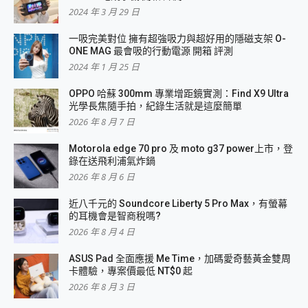
2024 年 3 月 29 日
一吸完美對位 擁有超強吸力與超好用的隱磁支架 O-
ONE MAG 最會吸的行動電源 開箱 評測
2024 年 1 月 25 日
OPPO 哈蘇 300mm 專業增距鏡實測：Find X9 Ultra
光學長焦隨手拍，紀錄生活就是這麼簡單
2026 年 8 月 7 日
Motorola edge 70 pro 及 moto g37 power上市，登
錄在送飛利浦氣炸鍋
2026 年 8 月 6 日
近八千元的 Soundcore Liberty 5 Pro Max，有螢幕
的耳機會是智商稅嗎?
2026 年 8 月 4 日
ASUS Pad 全面應援 Me Time，加碼愛奇藝黃金雙周
卡體驗，專案價最低 NT$0 起
2026 年 8 月 3 日