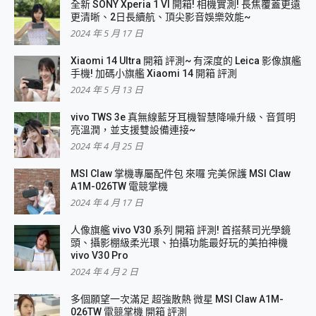
全新 SONY Xperia 1 VI 開箱! 相機實測! 長焦覆蓋更遠
更清晰、2日長續航、頂尖影音娛樂效能~
2024 年 5 月 17 日
Xiaomi 14 Ultra 開箱 評測~ 有深度的 Leica 影像旗艦
手機! 加碼小旗艦 Xiaomi 14 開箱 評測
2024 年 5 月 13 日
vivo TWS 3e 真無線藍牙耳機智慧降噪升級、音質明
亮溫潤，並支援雙設備連接~
2024 年 4 月 25 日
MSI Claw 掌機專屬配件包 來囉 完美保護 MSI Claw
A1M-026TW 電競掌機
2024 年 4 月 17 日
人像旗艦 vivo V30 系列 開箱 評測! 首搭蔡司光學鏡
頭、攝影棚級柔光環、拍攝功能最好玩的美拍神機
vivo V30 Pro
2024 年 4 月 2 日
多個願望一次滿足 超強散熱 微星 MSI Claw A1M-
026TW 電競掌機 開箱 評測