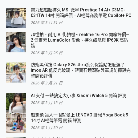
電力超超超持久 MSI 微星 Prestige 14 AI+ D3MG-
031TW 14吋 開箱評價，AI輕薄商務筆電 Copilot+ PC
2026 年 3 月 31 日
超懂拍、耐用 AI 街拍機~ realme 16 Pro 開箱評價~
2 億畫素 LumaColor 影像、持久續航與 IP69K 高防
護
2026 年 3 月 26 日
防窺黑科技 Galaxy S26 Ultra系列保護貼怎麼選？
imos AR 低反光玻璃、藍寶石鏡頭貼與軍規防摔殼完
整開箱評價
2026 年 3 月 21 日
AI 支付 一錶搞定大小事 Xiaomi Watch 5 開箱 評測
2026 年 3 月 13 日
超驚艷 讓人一眼就愛上 LENOVO 聯想 Yoga Book 9
14吋 AI輕薄筆電 開箱 評測
2026 年 1 月 30 日