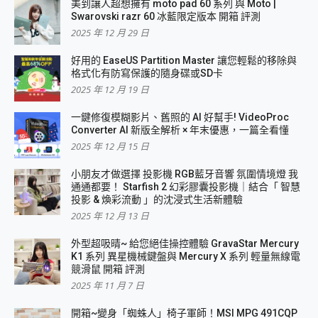
美到讓人超想擁有 moto pad 60 系列 與 Moto |
Swarovski razr 60 冰藍限定版本 開箱 評測
2025 年 12 月 29 日
好用的 EaseUS Partition Master 讓您輕鬆的移除與
格式化有防寫保護的隨身碟或SD卡
2025 年 12 月 19 日
一鍵修復模糊影片、舊照的 AI 好幫手! VideoProc
Converter AI 新版全解析 × 年末優惠，一篇全看懂
2025 年 12 月 15 日
小朋友才做選擇 投影機 RGB藍牙音響 氛圍情境燈 我
通通都要！ Starfish 2 幻彩膠囊投影機｜結合「 智慧
投影 & 煥彩流動 」的沈浸式生活新體驗
2025 年 12 月 13 日
外型超吸晴~ 給您絕佳操控體驗 GravaStar Mercury
K1 系列 異星機械鍵盤與 Mercury X 系列 輕量無線電
競滑鼠 開箱 評測
2025 年 11 月 7 日
開箱~變身「蜘蛛人」椅子軍師！MSI MPG 491CQP