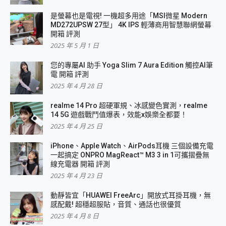
是螢幕也是電視! 一機超多用途「MSI微星 Modern
MD272UPSW 27型」 4K IPS 輕薄商用智慧聯網螢幕
開箱 評測
2025 年 5 月 1 日
您的專屬AI 助手 Yoga Slim 7 Aura Edition 觸控AI筆
電 開箱 評測
2025 年 4 月 28 日
realme 14 Pro 超硬軍規、冰感變色實測，realme
14 5G 遊戲戰鬥值爆表，效能x娛樂全都要！
2025 年 4 月 25 日
iPhone、Apple Watch、AirPods耳機 三個設備充電
一起搞定 ONPRO MagReact™ M3 3 in 1可攜摺疊無
線充電器 開箱 評測
2025 年 4 月 23 日
動靜皆宜「HUAWEI FreeArc」開放式耳掛耳機，無
感配戴! 超穩超服貼，音質、通話也很優質
2025 年 4 月 8 日