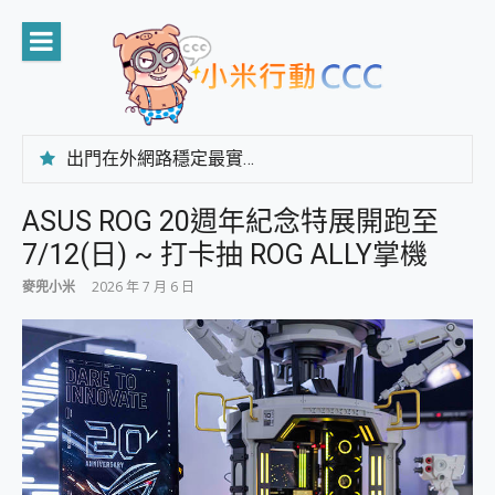
Skip
to
content
出門在外網路穩定最實在 「台灣大哥大」榮獲 4G/5G 在線率全球 NO.3 全台第一與全台六冠王實測心得，走到哪順到哪！
「AUSNAT R1 錄音卡」開箱評測~ 終結會議紀錄地獄，自動生成摘要報告，200+語言翻譯，旅遊最強搭檔。
CP 值天花板~ Bongcom BS5 足球君開箱~ 短焦投影機 3千元就能擁有！ 折扣碼在這～
ASUS ROG 20週年紀念特展開跑至
專為 PC上的 XBOX和掌機設計的 FireCuda X1070 SSD 固態硬碟開箱 評測
7/12(日) ~ 打卡抽 ROG ALLY掌機
台灣製攝影機在這裡，100%全無線設計 SpotCam Solo Eco 太陽能防水雲端攝影機 SpotCam Solo 3 2.5K高畫質戶外攝影機 開箱 評測
電力超超超持久 MSI 微星 Prestige 14 AI+ D3MG-031TW 14吋 開箱評價，AI輕薄商務筆電 Copilot+ PC
麥兜小米
2026 年 7 月 6 日
超懂拍、耐用 AI 街拍機~ realme 16 Pro 開箱評價~ 2 億畫素 LumaColor 影像、持久續航與 IP69K 高防護
防窺黑科技 Galaxy S26 Ultra系列保護貼怎麼選？imos AR 低反光玻璃、藍寶石鏡頭貼與軍規防摔殼完整開箱評價
AI 支付 一錶搞定大小事 Xiaomi Watch 5 開箱 評測
超驚艷 讓人一眼就愛上 LENOVO 聯想 Yoga Book 9 14吋 AI輕薄筆電 開箱 評測
美到讓人超想擁有 moto pad 60 系列 與 Moto | Swarovski razr 60 冰藍限定版本 開箱 評測
好用的 EaseUS Partition Master 讓您輕鬆的移除與格式化有防寫保護的隨身碟或SD卡
一鍵修復模糊影片、舊照的 AI 好幫手! VideoProc Converter AI 新版全解析 × 年末優惠，一篇全看懂
小朋友才做選擇 投影機 RGB藍牙音響 氛圍情境燈 我通通都要！ Starfish 2 幻彩膠囊投影機｜結合「 智慧投影 & 煥彩流動 」的沈浸式生活新體驗