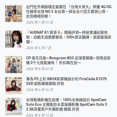
出門在外網路穩定最實在 「台灣大哥大」榮獲 4G/5G
在線率全球 NO.3 全台第一與全台六冠王實測心得，
走到哪順到哪！
2026 年 7 月 31 日
「AUSNAT R1 錄音卡」開箱評測~ 終結會議紀錄地
獄，自動生成摘要報告，200+語言翻譯，旅遊最強搭
檔。
2026 年 5 月 7 日
CP 值天花板~ Bongcom BS5 足球君開箱~ 短焦投影
機 3千元就能擁有！ 折扣碼在這～
2026 年 4 月 23 日
專為 PC上的 XBOX和掌機設計的 FireCuda X1070
SSD 固態硬碟開箱 評測
2026 年 4 月 16 日
台灣製攝影機在這裡，100%全無線設計 SpotCam
Solo Eco 太陽能防水雲端攝影機 SpotCam Solo 3
2.5K高畫質戶外攝影機 開箱 評測
2026 年 4 月 13 日