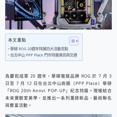
外型超吸晴~ 給您絕佳操控體驗 GravaStar Mercury K1 系列 異星機械鍵盤與 Mercury X 系列 輕量無線電競滑鼠 開箱 評測
開箱~變身「蜘蛛人」椅子軍師！MSI MPG 491CQP QD-OLED 超寬曲面電競螢幕，多工辦公、爽度滿滿的終極桌面體驗
iPhone 17 系列 有認證的防護來囉！ imos 首家導入 UL MCV 行銷宣告驗證的手機配件品牌
DJI Osmo Pocket 3 爽爽帶回家 歡慶 EaseUS 21 週年到來，「Slogan 海報徵稿活動」好康大放送
小巧好吸不擋鏡頭 有Qi2認證的 ONPRO MagReact MXs2 5000mAh薄型磁吸無線急速行動電源 開箱 評測
會走動的冷暖氣 SONY REON POCKET PRO 穿戴式智慧冷暖調溫裝置 開箱 評測
寶可夢飛人外掛iToolab AnyGo全新升級，GO Fest 五折優惠嗨翻天！支援 iOS/Android！
本文重點
百倍變焦實測~ vivo X200 Pro 與 S25 Ultra 誰能滿足全場景拍攝需求？
超好用的 PLAUD NotePin AI 智慧錄音膠囊~ 您的AI 秘書已上線 每月免費送你 300分鐘轉寫
華碩 ROG 20週年特展四大活動亮點
COMPUTEX 2025 來囉！AGI亞奇雷 AI・Gaming・創作儲存方案登場，趕快來AGI亞奇雷挑戰任務抽 PS5！
台北中山 PPP Place 門市特展資訊與交通
自帶線的 有線無線都能充 ONPRO MagReact M5 10000mAh 5合1 磁吸無線急速行動電源 開箱 評測
飛利浦 JS7310 ⚡【電急便｜行動儲能救車電源】 可靠的旅行夥伴！帶給您優異的安全性與強大供電效能
是螢幕也是電視! 一機超多用途「MSI微星 Modern MD272UPSW 27型」 4K IPS 輕薄商用智慧聯網螢幕 開箱 評測
為慶祝成軍 20 週年，華碩電競品牌 ROG 於 7 月 3
您的專屬AI 助手 Yoga Slim 7 Aura Edition 觸控AI筆電 開箱 評測
realme 14 Pro 超硬軍規、冰感變色實測，realme 14 5G 遊戲戰鬥值爆表，效能x娛樂全都要！
日至 7 月 12 日在台北中山商圈（PPP Place）舉辦
iPhone、Apple Watch、AirPods耳機 三個設備充電一起搞定 ONPRO MagReact™ M3 3 in 1可攜摺疊無線充電器 開箱 評測
「ROG 20th Annvi. POP-UP」紀念特展。現場結合
動靜皆宜「HUAWEI FreeArc」開放式耳掛耳機，無感配戴! 超穩超服貼，音質、通話也很優質
未來實驗室美學，並推出一系列重磅新品、藝術聯名
好玩好拍 vivo V50 ~ 口袋裡的 Zeiss 潮流攝影棚!
25種洗烘模式一機搞定! Roborock 衣莉莎白 H1 Neo分子篩洗脫烘 AI 滾筒洗衣機
與豐富活動。
給 MSI Claw 系列電競掌機 最完美的家 MSI Nest Docking Station 掌機專屬擴充底座 開箱 評測
B&O 精品級音響! Home+ 中嘉寬頻 SoundBox 劇院串流盒 開箱 評測