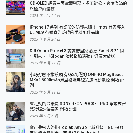
QD-OLED 超寬曲面電競螢幕，多工辦公、爽度滿滿的
終極桌面體驗
2025 年 11 月 4 日
iPhone 17 系列 有認證的防護來囉！ imos 首家導入
UL MCV 行銷宣告驗證的手機配件品牌
2025 年 9 月 24 日
DJI Osmo Pocket 3 爽爽帶回家 歡慶 EaseUS 21 週
年到來，「Slogan 海報徵稿活動」好康大放送
2025 年 8 月 11 日
小巧好吸不擋鏡頭 有Qi2認證的 ONPRO MagReact
MXs2 5000mAh薄型磁吸無線急速行動電源 開箱 評
測
2025 年 6 月 11 日
會走動的冷暖氣 SONY REON POCKET PRO 穿戴式智
慧冷暖調溫裝置 開箱 評測
2025 年 6 月 6 日
寶可夢飛人外掛iToolab AnyGo全新升級，GO Fest
五折優惠嗨翻天！支援 iOS/Android！