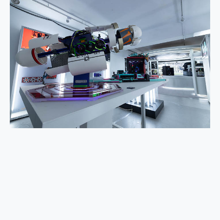
2億 APO蔡司長焦神機降臨~ vivo X200 Pro、vivo X200 就是這麼好拍
EaseUS Vocal Remover 免費線上去聲器一鍵去除人聲 人聲 音樂分離 2024 消除人聲推薦
3 個超值 MHN 飛人工具分享~~ iToolab AnyGo 魔物獵人 Now飛人 ios教學 不出門也可以到處走
Locawhere AnyTo 寶可夢飛人 AnyTo 不出門也可以飛遍全世界
小體積 40000mAh 超大容量 一次充5個設備 充好充滿 CUKTECH 酷態科 300W 微型充電站 開箱 評測
97.3% 恢復率，資料救援就是這麼簡單 EaseUS Data Recovery Wizard Free 18.0.0 業界最好的資料救援軟體
磁碟系統大風吹 有了 磁碟管理程式 EaseUS Partition Master 就是這麼簡單
全新 SONY Xperia 1 VI 開箱! 相機實測! 長焦覆蓋更遠更清晰、2日長續航、頂尖影音娛樂效能~
Xiaomi 14 Ultra 開箱 評測~ 有深度的 Leica 影像旗艦手機! 加碼小旗艦 Xiaomi 14 開箱 評測
vivo TWS 3e 真無線藍牙耳機智慧降噪升級、音質明亮溫潤，並支援雙設備連接~
MSI Claw 掌機專屬配件包 來囉 完美保護 MSI Claw A1M-026TW 電競掌機
人像旗艦 vivo V30 系列 開箱 評測! 首搭蔡司光學鏡頭、攝影棚級柔光環、拍攝功能最好玩的美拍神機 vivo V30 Pro
多個願望一次滿足 超強散熱 微星 MSI Claw A1M-026TW 電競掌機 開箱 評測
一吸完美對位 擁有超強吸力與超好用的隱磁支架 O-ONE MAG 最會吸的行動電源 開箱 評測
OPPO 哈蘇 300mm 專業增距鏡實測：Find X9 Ultra 光學長焦隨手拍，紀錄生活就是這麼簡單
Motorola edge 70 pro 及 moto g37 power上市，登錄在送飛利浦氣炸鍋
近八千元的 Soundcore Liberty 5 Pro Max，有螢幕的耳機會是智商稅嗎?
ASUS Pad 全面應援 Me Time，加碼愛奇藝黃金雙周卡體驗，專案價最低 NT$0 起