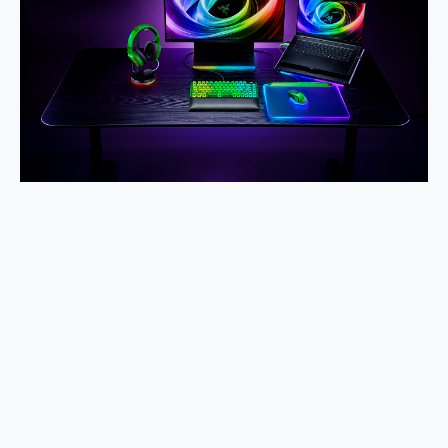
2億 APO蔡司長焦神機降臨~ vivo X200 Pro、vivo X200 就是這麼好拍
EaseUS Vocal Remover 免費線上去聲器一鍵去除人聲 人聲 音樂分離 2024 消除人聲推薦
3 個超值 MHN 飛人工具分享~~ iToolab AnyGo 魔物獵人 Now飛人 ios教學 不出門也可以到處走
Locawhere AnyTo 寶可夢飛人 AnyTo 不出門也可以飛遍全世界
小體積 40000mAh 超大容量 一次充5個設備 充好充滿 CUKTECH 酷態科 300W 微型充電站 開箱 評測
97.3% 恢復率，資料救援就是這麼簡單 EaseUS Data Recovery Wizard Free 18.0.0 業界最好的資料救援軟體
磁碟系統大風吹 有了 磁碟管理程式 EaseUS Partition Master 就是這麼簡單
全新 SONY Xperia 1 VI 開箱! 相機實測! 長焦覆蓋更遠更清晰、2日長續航、頂尖影音娛樂效能~
Xiaomi 14 Ultra 開箱 評測~ 有深度的 Leica 影像旗艦手機! 加碼小旗艦 Xiaomi 14 開箱 評測
vivo TWS 3e 真無線藍牙耳機智慧降噪升級、音質明亮溫潤，並支援雙設備連接~
MSI Claw 掌機專屬配件包 來囉 完美保護 MSI Claw A1M-026TW 電競掌機
人像旗艦 vivo V30 系列 開箱 評測! 首搭蔡司光學鏡頭、攝影棚級柔光環、拍攝功能最好玩的美拍神機 vivo V30 Pro
多個願望一次滿足 超強散熱 微星 MSI Claw A1M-026TW 電競掌機 開箱 評測
一吸完美對位 擁有超強吸力與超好用的隱磁支架 O-ONE MAG 最會吸的行動電源 開箱 評測
Motorola edge 70 pro 及 moto g37 power上市，登錄在送飛利浦氣炸鍋
近八千元的 Soundcore Liberty 5 Pro Max，有螢幕的耳機會是智商稅嗎?
ASUS Pad 全面應援 Me Time，加碼愛奇藝黃金雙周卡體驗，專案價最低 NT$0 起
榮耀 HONOR 600 Pro x MOLLY Limited Edition 限量版開賣，攜手味全龍進駐大巨蛋萬人盛典