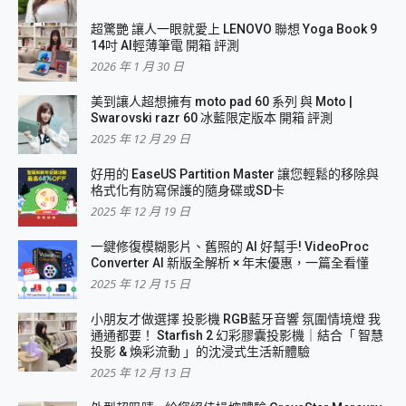
超驚艷 讓人一眼就愛上 LENOVO 聯想 Yoga Book 9
14吋 AI輕薄筆電 開箱 評測
2026 年 1 月 30 日
美到讓人超想擁有 moto pad 60 系列 與 Moto |
Swarovski razr 60 冰藍限定版本 開箱 評測
2025 年 12 月 29 日
好用的 EaseUS Partition Master 讓您輕鬆的移除與
格式化有防寫保護的隨身碟或SD卡
2025 年 12 月 19 日
一鍵修復模糊影片、舊照的 AI 好幫手! VideoProc
Converter AI 新版全解析 × 年末優惠，一篇全看懂
2025 年 12 月 15 日
小朋友才做選擇 投影機 RGB藍牙音響 氛圍情境燈 我
通通都要！ Starfish 2 幻彩膠囊投影機｜結合「 智慧
投影 & 煥彩流動 」的沈浸式生活新體驗
2025 年 12 月 13 日