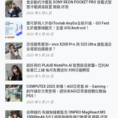
會走動的冷暖氣 SONY REON POCKET PRO 穿戴式智
慧冷暖調溫裝置 開箱 評測
2025 年 6 月 6 日
寶可夢飛人外掛iToolab AnyGo全新升級，GO Fest
五折優惠嗨翻天！支援 iOS/Android！
2025 年 5 月 30 日
百倍變焦實測~ vivo X200 Pro 與 S25 Ultra 誰能滿足
全場景拍攝需求？
2025 年 5 月 28 日
超好用的 PLAUD NotePin AI 智慧錄音膠囊~ 您的AI
秘書已上線 每月免費送你 300分鐘轉寫
2025 年 5 月 26 日
COMPUTEX 2025 來囉！AGI亞奇雷 AI・Gaming・
創作儲存方案登場，趕快來AGI亞奇雷挑戰任務抽
PS5！
2025 年 5 月 21 日
自帶線的 有線無線都能充 ONPRO MagReact M5
10000mAh 5合1 磁吸無線急速行動電源 開箱 評測