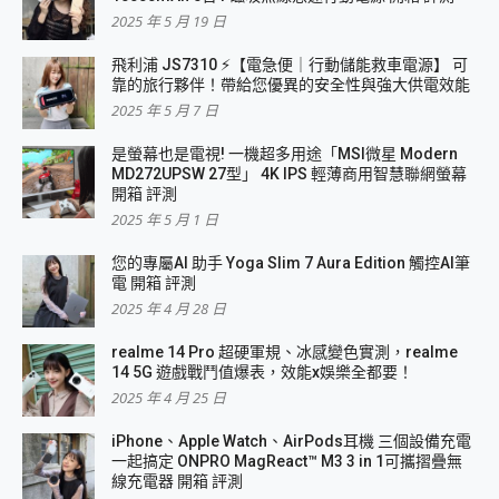
2025 年 5 月 19 日
飛利浦 JS7310 ⚡【電急便｜行動儲能救車電源】 可
靠的旅行夥伴！帶給您優異的安全性與強大供電效能
2025 年 5 月 7 日
是螢幕也是電視! 一機超多用途「MSI微星 Modern
MD272UPSW 27型」 4K IPS 輕薄商用智慧聯網螢幕
開箱 評測
2025 年 5 月 1 日
您的專屬AI 助手 Yoga Slim 7 Aura Edition 觸控AI筆
電 開箱 評測
2025 年 4 月 28 日
realme 14 Pro 超硬軍規、冰感變色實測，realme
14 5G 遊戲戰鬥值爆表，效能x娛樂全都要！
2025 年 4 月 25 日
iPhone、Apple Watch、AirPods耳機 三個設備充電
一起搞定 ONPRO MagReact™ M3 3 in 1可攜摺疊無
線充電器 開箱 評測