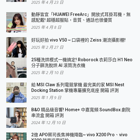
2025 年 4 月 23 日
動靜皆宜「HUAWEI FreeArc」開放式耳掛耳機，無
感配戴! 超穩超服貼，音質、通話也很優質
2025 年 4 月 8 日
好玩好拍 vivo V50 ~ 口袋裡的 Zeiss 潮流攝影棚!
2025 年 2 月 27 日
25種洗烘模式一機搞定! Roborock 衣莉莎白 H1 Neo
分子篩洗脫烘 AI 滾筒洗衣機
2025 年 2 月 10 日
給 MSI Claw 系列電競掌機 最完美的家 MSI Nest
Docking Station 掌機專屬擴充底座 開箱 評測
2025 年 1 月 9 日
B&O 精品級音響! Home+ 中嘉寬頻 SoundBox 劇院
串流盒 開箱 評測
2024 年 12 月 10 日
2億 APO蔡司長焦神機降臨~ vivo X200 Pro、vivo