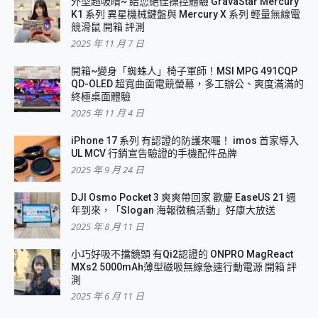
外型超吸晴~ 給您絕佳操控體驗 GravaStar Mercury
K1 系列 異星機械鍵盤與 Mercury X 系列 輕量無線電
競滑鼠 開箱 評測
2025 年 11 月 7 日
開箱~變身「蜘蛛人」椅子軍師！MSI MPG 491CQP
QD-OLED 超寬曲面電競螢幕，多工辦公、爽度滿滿的
終極桌面體驗
2025 年 11 月 4 日
iPhone 17 系列 有認證的防護來囉！ imos 首家導入
UL MCV 行銷宣告驗證的手機配件品牌
2025 年 9 月 24 日
DJI Osmo Pocket 3 爽爽帶回家 歡慶 EaseUS 21 週
年到來，「Slogan 海報徵稿活動」好康大放送
2025 年 8 月 11 日
小巧好吸不擋鏡頭 有Qi2認證的 ONPRO MagReact
MXs2 5000mAh薄型磁吸無線急速行動電源 開箱 評
測
2025 年 6 月 11 日