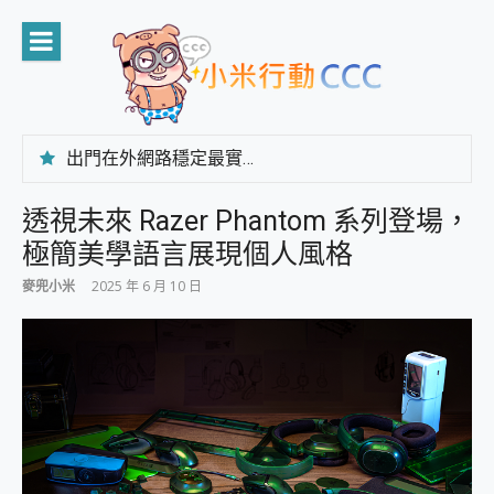
Skip
to
content
出門在外網路穩定最實在 「台灣大哥大」榮獲 4G/5G 在線率全球 NO.3 全台第一與全台六冠王實測心得，走到哪順到哪！
「AUSNAT R1 錄音卡」開箱評測~ 終結會議紀錄地獄，自動生成摘要報告，200+語言翻譯，旅遊最強搭檔。
CP 值天花板~ Bongcom BS5 足球君開箱~ 短焦投影機 3千元就能擁有！ 折扣碼在這～
透視未來 Razer Phantom 系列登場，
專為 PC上的 XBOX和掌機設計的 FireCuda X1070 SSD 固態硬碟開箱 評測
極簡美學語言展現個人風格
台灣製攝影機在這裡，100%全無線設計 SpotCam Solo Eco 太陽能防水雲端攝影機 SpotCam Solo 3 2.5K高畫質戶外攝影機 開箱 評測
電力超超超持久 MSI 微星 Prestige 14 AI+ D3MG-031TW 14吋 開箱評價，AI輕薄商務筆電 Copilot+ PC
麥兜小米
2025 年 6 月 10 日
超懂拍、耐用 AI 街拍機~ realme 16 Pro 開箱評價~ 2 億畫素 LumaColor 影像、持久續航與 IP69K 高防護
防窺黑科技 Galaxy S26 Ultra系列保護貼怎麼選？imos AR 低反光玻璃、藍寶石鏡頭貼與軍規防摔殼完整開箱評價
AI 支付 一錶搞定大小事 Xiaomi Watch 5 開箱 評測
超驚艷 讓人一眼就愛上 LENOVO 聯想 Yoga Book 9 14吋 AI輕薄筆電 開箱 評測
美到讓人超想擁有 moto pad 60 系列 與 Moto | Swarovski razr 60 冰藍限定版本 開箱 評測
好用的 EaseUS Partition Master 讓您輕鬆的移除與格式化有防寫保護的隨身碟或SD卡
一鍵修復模糊影片、舊照的 AI 好幫手! VideoProc Converter AI 新版全解析 × 年末優惠，一篇全看懂
小朋友才做選擇 投影機 RGB藍牙音響 氛圍情境燈 我通通都要！ Starfish 2 幻彩膠囊投影機｜結合「 智慧投影 & 煥彩流動 」的沈浸式生活新體驗