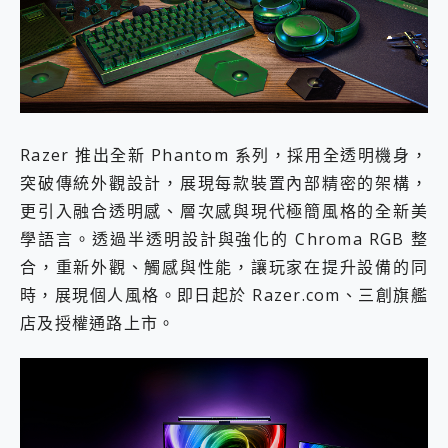
外型超吸晴~ 給您絕佳操控體驗 GravaStar Mercury K1 系列 異星機械鍵盤與 Mercury X 系列 輕量無線電競滑鼠 開箱 評測
開箱~變身「蜘蛛人」椅子軍師！MSI MPG 491CQP QD-OLED 超寬曲面電競螢幕，多工辦公、爽度滿滿的終極桌面體驗
iPhone 17 系列 有認證的防護來囉！ imos 首家導入 UL MCV 行銷宣告驗證的手機配件品牌
DJI Osmo Pocket 3 爽爽帶回家 歡慶 EaseUS 21 週年到來，「Slogan 海報徵稿活動」好康大放送
小巧好吸不擋鏡頭 有Qi2認證的 ONPRO MagReact MXs2 5000mAh薄型磁吸無線急速行動電源 開箱 評測
會走動的冷暖氣 SONY REON POCKET PRO 穿戴式智慧冷暖調溫裝置 開箱 評測
寶可夢飛人外掛iToolab AnyGo全新升級，GO Fest 五折優惠嗨翻天！支援 iOS/Android！
Razer 推出全新 Phantom 系列，採用全透明機身，
百倍變焦實測~ vivo X200 Pro 與 S25 Ultra 誰能滿足全場景拍攝需求？
超好用的 PLAUD NotePin AI 智慧錄音膠囊~ 您的AI 秘書已上線 每月免費送你 300分鐘轉寫
突破傳統外觀設計，展現每款裝置內部精密的架構，
COMPUTEX 2025 來囉！AGI亞奇雷 AI・Gaming・創作儲存方案登場，趕快來AGI亞奇雷挑戰任務抽 PS5！
更引入融合透明感、層次感與現代極簡風格的全新美
自帶線的 有線無線都能充 ONPRO MagReact M5 10000mAh 5合1 磁吸無線急速行動電源 開箱 評測
學語言。透過半透明設計與強化的 Chroma RGB 整
飛利浦 JS7310 ⚡【電急便｜行動儲能救車電源】 可靠的旅行夥伴！帶給您優異的安全性與強大供電效能
合，重新外觀、觸感與性能，讓玩家在提升設備的同
是螢幕也是電視! 一機超多用途「MSI微星 Modern MD272UPSW 27型」 4K IPS 輕薄商用智慧聯網螢幕 開箱 評測
您的專屬AI 助手 Yoga Slim 7 Aura Edition 觸控AI筆電 開箱 評測
時，展現個人風格。即日起於 Razer.com、三創旗艦
realme 14 Pro 超硬軍規、冰感變色實測，realme 14 5G 遊戲戰鬥值爆表，效能x娛樂全都要！
店及授權通路上市。
iPhone、Apple Watch、AirPods耳機 三個設備充電一起搞定 ONPRO MagReact™ M3 3 in 1可攜摺疊無線充電器 開箱 評測
動靜皆宜「HUAWEI FreeArc」開放式耳掛耳機，無感配戴! 超穩超服貼，音質、通話也很優質
好玩好拍 vivo V50 ~ 口袋裡的 Zeiss 潮流攝影棚!
25種洗烘模式一機搞定! Roborock 衣莉莎白 H1 Neo分子篩洗脫烘 AI 滾筒洗衣機
給 MSI Claw 系列電競掌機 最完美的家 MSI Nest Docking Station 掌機專屬擴充底座 開箱 評測
B&O 精品級音響! Home+ 中嘉寬頻 SoundBox 劇院串流盒 開箱 評測