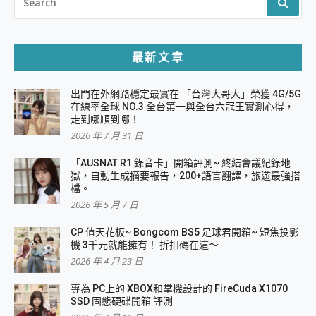
FOR:
最新文章
出門在外網路穩定最實在 「台灣大哥大」榮獲 4G/5G
在線率全球 NO.3 全台第一與全台六冠王實測心得，
走到哪順到哪！
2026 年 7 月 31 日
「AUSNAT R1 錄音卡」開箱評測~ 終結會議紀錄地
獄，自動生成摘要報告，200+語言翻譯，旅遊最強搭
檔。
2026 年 5 月 7 日
CP 值天花板~ Bongcom BS5 足球君開箱~ 短焦投影
機 3千元就能擁有！ 折扣碼在這～
2026 年 4 月 23 日
專為 PC上的 XBOX和掌機設計的 FireCuda X1070
SSD 固態硬碟開箱 評測