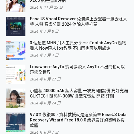
X200 就是這麼好拍
2024 年 11 月 25 日
EaseUS Vocal Remover 免費線上去聲器一鍵去除人
聲 人聲 音樂分離 2024 消除人聲推薦
2024 年 7 月 8 日
3 個超值 MHN 飛人工具分享~~ iToolab AnyGo 魔物
獵人 Now飛人 ios教學 不出門也可以到處走
2024 年 7 月 4 日
Locawhere AnyTo 寶可夢飛人 AnyTo 不出門也可以
飛遍全世界
2024 年 6 月 27 日
小體積 40000mAh 超大容量 一次充5個設備 充好充滿
CUKTECH 酷態科 300W 微型充電站 開箱 評測
2024 年 6 月 24 日
97.3% 恢復率，資料救援就是這麼簡單 EaseUS Data
Recovery Wizard Free 18.0.0 業界最好的資料救援
軟體
2024 年 6 月 7 日